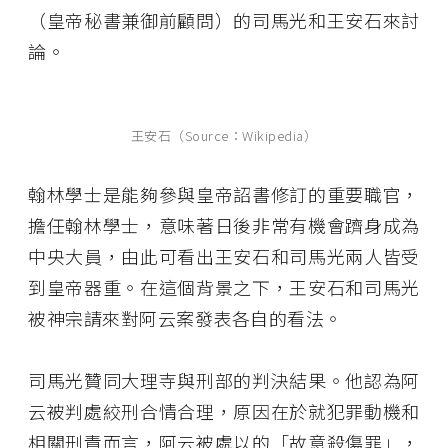
（皇帝秘書兼御前顧問）的司馬光和王安石來討
論。
王安石（Source：Wikipedia）
翰林學士是能夠參與皇帝詔書修訂的重要職官，
擔任翰林學士，意味著日後非常有機會躋身成為
中央大員，由此可看出王安石和司馬光兩人皆受
到皇帝器重。在這個背景之下，王安石和司馬光
被神宗請來對阿云案發表各自的看法。
司馬光贊同大理寺與刑部的判決結果。他認為阿
云被判處絞刑合情合理，原因在於就犯罪動機和
相關刑責而言，阿云被處以的「故意殺傷罪」，