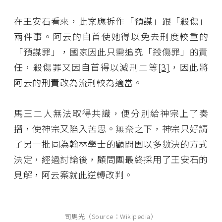
在王安石看來，此案應拆作「預謀」跟「殺傷」
兩件事。阿云的自首使她得以免去刑度較重的
「預謀罪」，國家因此只需追究「殺傷罪」的責
任，殺傷罪又因自首得以減刑二等
[3]
，因此將
阿云的刑責改為流刑較為適當。
馬王二人無法取得共識，便分別給神宗上了奏
摺，使神宗又陷入苦思。無奈之下，神宗只好請
了另一批同為翰林學士的顧問團以多數決的方式
決定，經過討論後，顧問團最終採用了王安石的
見解，阿云案就此逆轉改判。
司馬光（Source：Wikipedia）