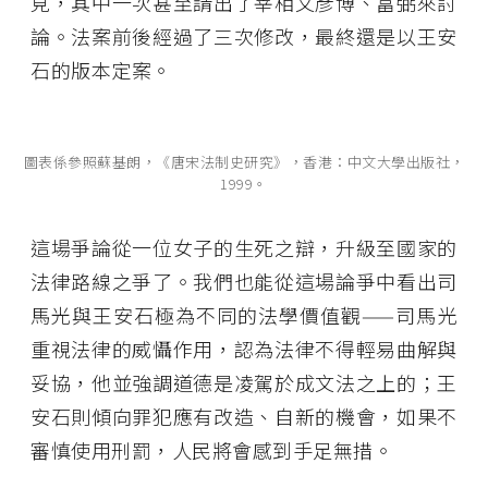
見，其中一次甚至請出了宰相文彥博、富弼來討
論。法案前後經過了三次修改，最終還是以王安
石的版本定案。
圖表係參照蘇基朗，《唐宋法制史研究》，香港：中文大學出版社，
1999。
這場爭論從一位女子的生死之辯，升級至國家的
法律路線之爭了。我們也能從這場論爭中看出司
馬光與王安石極為不同的法學價值觀——司馬光
重視法律的威懾作用，認為法律不得輕易曲解與
妥協，他並強調道德是凌駕於成文法之上的；王
安石則傾向罪犯應有改造、自新的機會，如果不
審慎使用刑罰，人民將會感到手足無措。