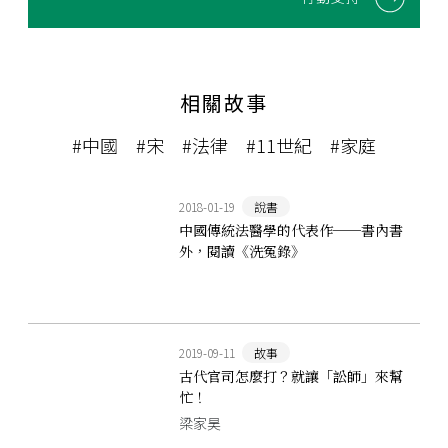
相關故事
#中國
#宋
#法律
#11世紀
#家庭
2018-01-19
說書
中國傳統法醫學的代表作──書內書
外，閱讀《洗冤錄》
2019-09-11
故事
古代官司怎麼打？就讓「訟師」來幫
忙！
梁家昊