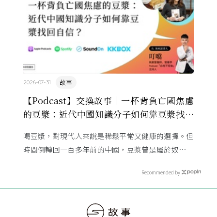
故事
2026-07-31
【Podcast】交換故事｜一杯背負亡國焦慮
的豆漿：近代中國知識分子如何靠豆漿找回
自信？
喝豆漿，對現代人來說是稀鬆平常又健康的選擇。但
時間倒轉回一百多年前的中國，豆漿曾是屬於奴僕、
災民的粗食，卻在 20 世紀初搖身一變，成為中國知
Recommended by
識份子口中攸關「救 ...