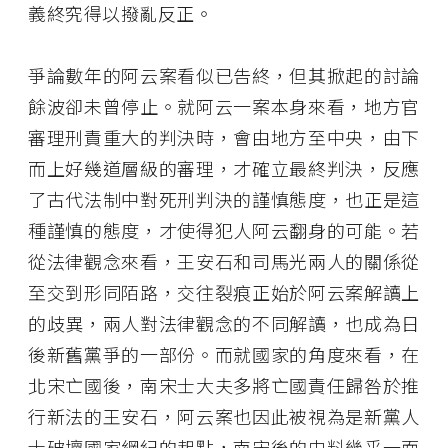
義終究得以撥亂反正。
爭論數年的阿云案看似已告終，但其掀起的討論
餘波卻未曾停止。就阿云一案本身來看，地方官
審理刑責重大的判決時，會由地方至中央，由下
而上好幾道層級的審理，才確立最終判決，反應
了古代法制中對死刑判決的謹慎態度，也正是這
種謹慎的態度，才使得犯人阿云翻身的可能。若
從法律觀念來看，王安石和司馬光兩人的關係從
至交到形同陌路，交往裂痕正始於阿云案解讀上
的歧異，兩人對法律觀念的不同解讀，也成為日
後新舊黨爭的一部份。而就國家的角度來看，在
北宋亡國後，南宋士大夫多將亡國責任歸咎於推
行新法的王安石，阿云案也因此被視為是新黨人
士破壞國家綱紀的起點，南宋後的史料幾乎一面