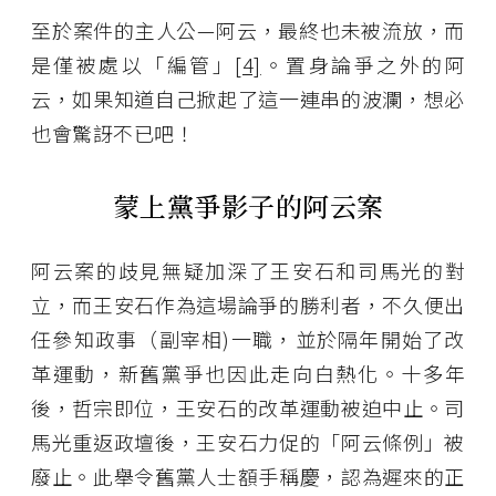
至於案件的主人公—阿云，最終也未被流放，而
是僅被處以「編管」
[4]
。置身論爭之外的阿
云，如果知道自己掀起了這一連串的波瀾，想必
也會驚訝不已吧！
蒙上黨爭影子的阿云案
阿云案的歧見無疑加深了王安石和司馬光的對
立，而王安石作為這場論爭的勝利者，不久便出
任參知政事（副宰相)一職，並於隔年開始了改
革運動，新舊黨爭也因此走向白熱化。十多年
後，哲宗即位，王安石的改革運動被迫中止。司
馬光重返政壇後，王安石力促的「阿云條例」被
廢止。此舉令舊黨人士額手稱慶，認為遲來的正