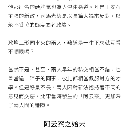
他那出名的硬脾氣也為人津津樂道。凡是王安石
主張的新政，司馬光總是以長篇大論來反對，以
永不妥協的態度聞名政壇。
政壇上形同水火的兩人，難道是一生下來就互看
不順眼嗎？
當然不是，甚至，兩人早年的私交相當不錯，也
曾當過一陣子的同事，彼此都相當佩服對方的才
學。但是好景不長，兩人因對新法抱持著不同的
意見而交惡，北宋當時發生的「阿云案」更加深
了兩人間的嫌隙。
阿云案之始末