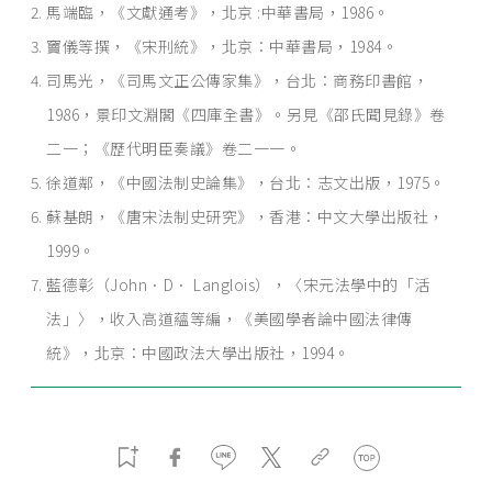
馬端臨，《文獻通考》，北京 :中華書局，1986。
竇儀等撰，《宋刑統》，北京：中華書局，1984。
司馬光，《司馬文正公傳家集》，台北：商務印書館，
1986，景印文淵閣《四庫全書》。另見《邵氏聞見錄》卷
二一；《歷代明臣奏議》卷二一一。
徐道鄰，《中國法制史論集》，台北：志文出版，1975。
蘇基朗，《唐宋法制史研究》，香港：中文大學出版社，
1999。
藍德彰（John．D． Langlois），〈宋元法學中的「活
法」〉，收入高道蘊等編，《美國學者論中國法律傳
統》，北京：中國政法大學出版社，1994。