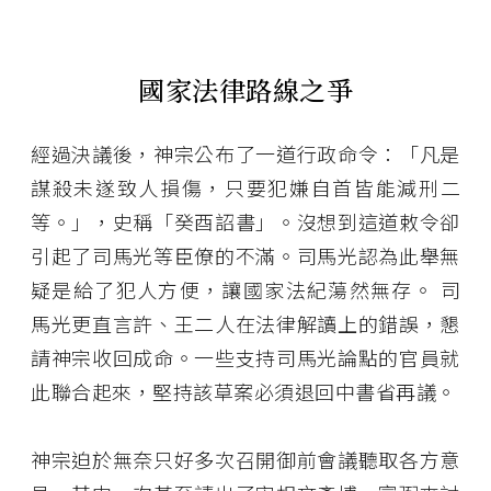
國家法律路線之爭
經過決議後，神宗公布了一道行政命令：「凡是
謀殺未遂致人損傷，只要犯嫌自首皆能減刑二
等。」，史稱「癸酉詔書」。沒想到這道敕令卻
引起了司馬光等臣僚的不滿。司馬光認為此舉無
疑是給了犯人方便，讓國家法紀蕩然無存。 司
馬光更直言許、王二人在法律解讀上的錯誤，懇
請神宗收回成命。一些支持司馬光論點的官員就
此聯合起來，堅持該草案必須退回中書省再議。
神宗迫於無奈只好多次召開御前會議聽取各方意