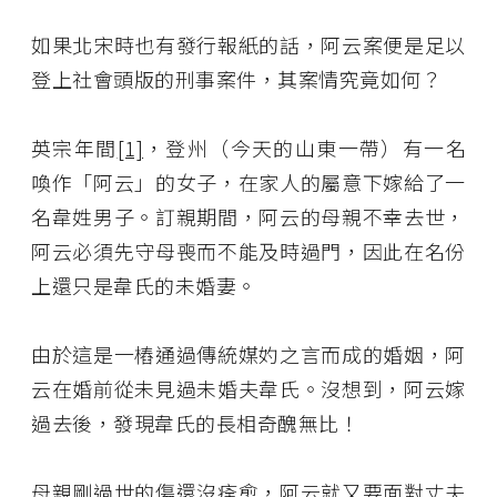
如果北宋時也有發行報紙的話，阿云案便是足以
登上社會頭版的刑事案件，其案情究竟如何？
英宗年間
[1]
，登州（今天的山東一帶）有一名
喚作「阿云」的女子，在家人的屬意下嫁給了一
名韋姓男子。訂親期間，阿云的母親不幸去世，
阿云必須先守母喪而不能及時過門，因此在名份
上還只是韋氏的未婚妻。
由於這是一樁通過傳統媒妁之言而成的婚姻，阿
云在婚前從未見過未婚夫韋氏。沒想到，阿云嫁
過去後，發現韋氏的長相奇醜無比！
母親剛過世的傷還沒痊愈，阿云就又要面對丈夫