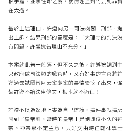
根手指，並無性命之虞，就情理上判阿云死罪實
在太過。
基於上述理由，許遵向另一司法機關—刑部，提
出上訴。結果刑部的答覆是：「大理寺的判決沒
有問題，許遵抗告理由不充分。」
本案就此告一段落，但不久之後，許遵被調到中
央政府做司法類的職官時，又有好事的言官將許
遵過去試圖替阿云案翻案的事情給挖了出來，彈
劾許遵不諳法律條文，根本就不適任！
許遵不以為然地上書為自己辯護，這件事就這麼
鬧到了皇帝前。當時的皇帝正是剛即位不久的神
宗。神宗拿不定主意，只好交由時任翰林學士