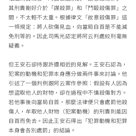
其刑責剛好介於「謀殺罪」和「鬥毆殺傷罪」之
間，不太輕不太重。根據律文「故意殺傷罪」這
一條規定：將人砍傷見血，向當局自首是不能減
免刑等的。因此司馬光認定將阿云判處絞刑毫無
疑義。
但王安石卻持跟許遵相近的見解。王安石認為，
犯案的動機和犯罪本身應分做兩件事來討論。他
引述了一個判例跟阿云案作參照：假設有人因為
想盜取他人的財物，卻在過程中不慎殺傷對方。
若他事後向當局自首，那麼法律便只會處罰他殺
傷人，牟取他人財物（犯案動機）的刑責則能因
自首而免去。因此王安石得出「犯罪動機和犯罪
本身會各別處罰」的結論。