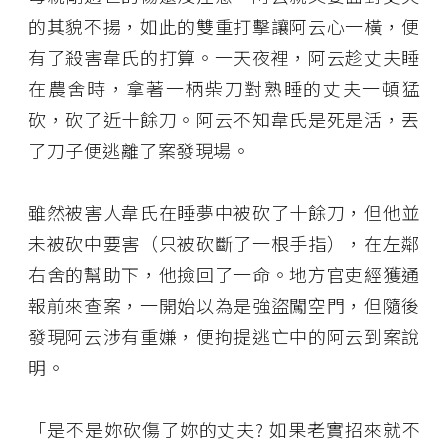
的其貌不揚，如此的雙重打擊讓阿云心一橫，便
有了殺害韋氏的打算。一天夜裡，阿云趁丈夫睡
在農舍時，拿著一柄柴刀對熟睡的丈夫一頓猛
砍，砍了近十餘刀。阿云不知韋氏是死是活，丟
了刀子便逃離了案發現場。
雖然被害人韋氏在睡夢中被砍了十餘刀，但他並
未被砍中要害（只被砍斷了一根手指），在左鄰
右舍的幫助下，他撿回了一命。地方官吏經獲通
報前來查案，一開始以為是強盜闖空門，但隨後
發現阿云涉有重嫌，便拘提逃亡中的阿云到案說
明。
「是不是妳砍傷了妳的丈夫? 如果老實招來就不