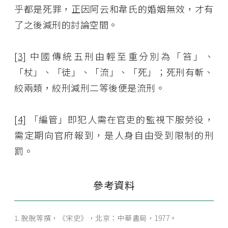
乎都是死罪，正因阿云和韋氏的婚姻無效，才有
了之後減刑的討論空間。
[3]
中國傳統五刑由輕至重分別為「笞」、
「杖」、「徒」、「流」、「死」；死刑有斬、
絞兩類，絞刑減刑二等後便是流刑。
[4]
「編管」即犯人需在官吏的監視下服勞役，
需定期向官府報到，是人身自由受到限制的刑
罰。
參考資料
脫脫等撰，《宋史》，北京：中華書局，1977。