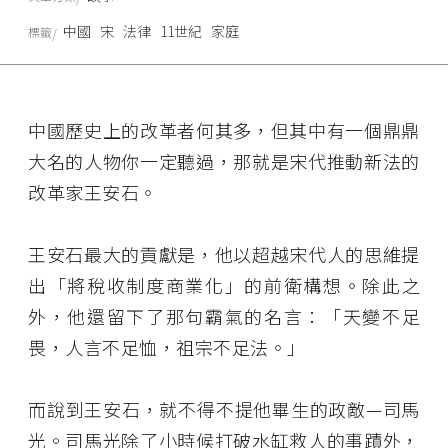
中國
宋
法律
11世紀
家庭
標籤
中國歷史上的改革者何其多，但其中有一個鼎鼎
大名的人物你一定聽過，那就是宋代推動新法的
改革家王安石。
王安石最大的貢獻是，他以超越宋代人的思維提
出「將稅收制度商業化」的前衛構想。除此之
外，他還留下了那句霸氣的名言：「天變不足
畏，人言不足恤，祖宗不足法。」
而說到王安石，就不得不提他畢生的政敵—司馬
光。司馬光除了小時候打破水缸救人的事蹟外，