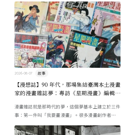
故事
2026-08-07
【漫想誌】90 年代，那場集結臺灣本土漫畫
家的漫畫雜誌夢：專訪《星期漫畫》編輯黃
健和
漫畫雜誌就是那時代的夢，這個夢基本上建立於三件
事：第一件叫「我要畫漫畫」。很多漫畫創作者從小
看漫畫，他們想畫，但以前一講出來就會被罵，「你
畫畫怎麼活？」