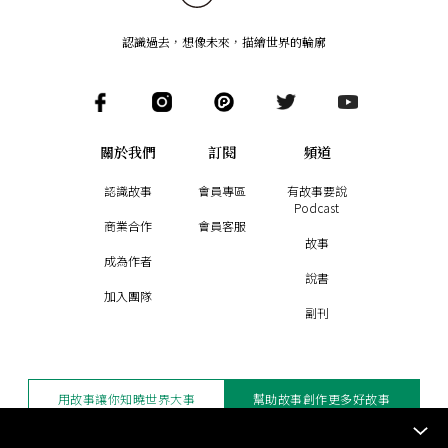
認識過去，想像未來
，
描繪世界的輪廓
關於我們
訂閱
頻道
認識故事
會員專區
有故事要說
Podcast
商業合作
會員客服
故事
成為作者
說書
加入團隊
副刊
用故事讓你知曉世界大事
幫助故事創作更多好故事
訂閱電子報
贊助支持