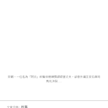
宋朝，一位名為「阿云」的驚世媳婦預謀殺害丈夫，卻意外讓王安石與司
馬光決裂......
故事
文章分類