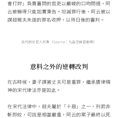
會打妳」負責審問的官吏以嚴峻的口吻問道，阿
云被嚇得只能如實秉告。坦誠罪行後，阿云被以
謀殺親夫未遂的罪名收押，以待日後的審判。
古代的女犯人形象（Source：九品芝麻官劇照）
意料之外的逆轉改判
在古時候，妻子謀害丈夫可是重罪，繼承唐律精
神的宋代律法亦是如此。
在宋代法律中，殺夫屬於「十惡」之一，刑罰非
斬即絞，可說是相當嚴重，阿云的案子最終以死