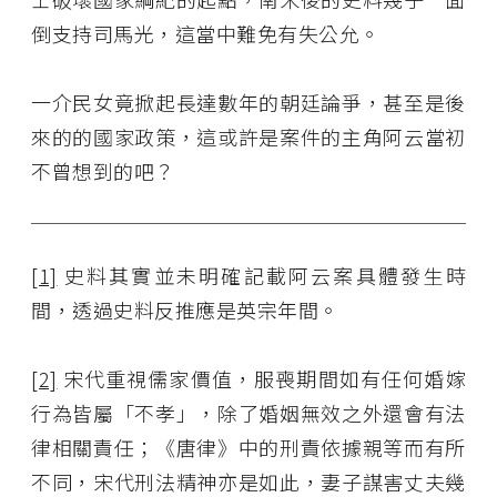
倒支持司馬光，這當中難免有失公允。
一介民女竟掀起長達數年的朝廷論爭，甚至是後
來的的國家政策，這或許是案件的主角阿云當初
不曾想到的吧？
[1]
史料其實並未明確記載阿云案具體發生時
間，透過史料反推應是英宗年間。
[2]
宋代重視儒家價值，服喪期間如有任何婚嫁
行為皆屬「不孝」，除了婚姻無效之外還會有法
律相關責任；《唐律》中的刑責依據親等而有所
不同，宋代刑法精神亦是如此，妻子謀害丈夫幾