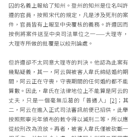
囚的名義上報給了知州。登州的知州是位名叫許
遵的官員，按照宋代的規定，凡是涉及死刑的案
件，官員皆有上報至中央覆核的義務。許遵因而
按例將案件送至中央司法單位之一——大理寺，
大理寺所做的批覆是以絞刑論處。
但許遵卻不太同意大理寺的判決。他認為此案有
幾點疑義，其一，阿云與被害人韋氏締結婚約期
間，阿云正在守喪，守喪期間的任何婚約都不能
算數。因此，韋氏在法律地位上不能算是阿云的
丈夫，只是一個毫無瓜葛的「普通人」
[2]
；其
二，阿云在進入正式司法審訊前便已招供，此舉
按照熙寧元年頒布的敕令得以減刑二等，所以應
從絞刑改為流放。再者，被害人韋氏僅被砍斷一