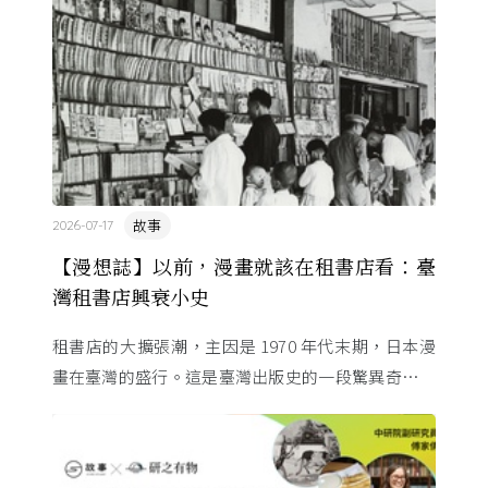
故事
2026-07-17
【漫想誌】以前，漫畫就該在租書店看：臺
灣租書店興衰小史
租書店的大擴張潮，主因是 1970 年代末期，日本漫
畫在臺灣的盛行。這是臺灣出版史的一段驚異奇航。
由於臺灣和日本自 1972 年斷交，著作權失去國與國
的協定保護 ...