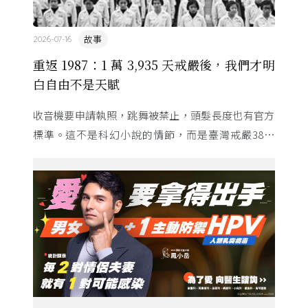
故事
2026-07-16
重返 1987：1 萬 3,935 天戒嚴後，我們才明
白自由不是天賦
收音機要申請執照，跳舞被禁止，頭髮長度也有官方
標準。這不是科幻小說的情節，而是臺灣戒嚴38年
的日常。從1982年美國國會聽證，到 1987 年那道解
嚴令，這段歷 ...