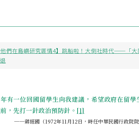
【他們在島嶼研究匪情4】跳船啦！大倒社時代──「大
衰退
去年有一位回國留學生向我建議，希望政府在留學
國前，先打一針
政治預防針
。
[1]
──蔣經國（1972年11月12日，時任中華民國行政院