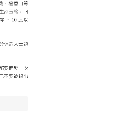
杉磯、檀香山等
生邵玉銘，回
 10 度以
分保釣人士認
都要面臨一次
己不要被踢出