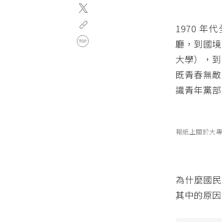
1970 
廳，到國境
大學），到
既青春無敵
識青年黨部
報紙上關於大專
為什麼國民
其中的原因