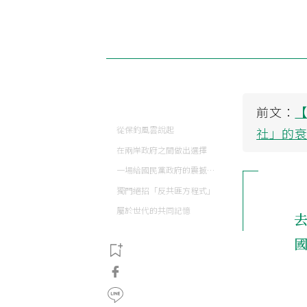
前文：
從保釣風雲說起
社」的
在兩岸政府之間做出選擇
一場給國民黨政府的震撼教育
獨門絕招「反共匪方程式」
屬於世代的共同記憶