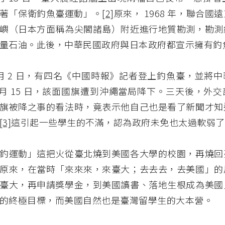
著「保衛釣魚臺運動」。
[2]
原來， 1968 年，聯合國
嶼（日本方面稱為尖閣諸島）附近進行地質勘測，勘測
量石油。此後，中華民國政府與日本政府都宣示擁有釣
年 9 月 2 日，有四名《中國時報》記者登上釣魚臺，並將
 月 15 日，該面國旗遭到沖繩當局降下。三天後，外
旗被降之事的看法時，竟表示他自己也是看了新聞才知
[3]
這引起一些學生的不滿，認為政府未免也太過軟弱了
釣運動」這把火從臺北燒到美國各大學的校園，再燒回
原來，在當時「來來來，來臺大；去去去，去美國」的
臺大，再申請獎學金，到美國讀書、落地生根成為美國
的終極目標，而美國自然也是臺灣留學生的大本營。