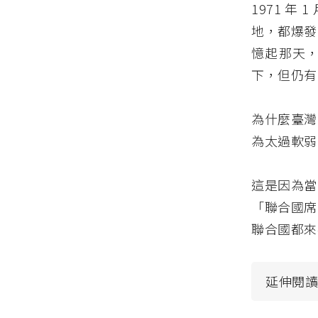
1971 
地，都爆發
憶起那天，
下，但仍有
為什麼臺灣
為太過軟弱
這是因為當
「聯合國席
聯合國都來
延伸閱