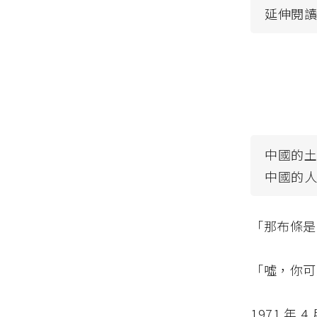
延伸閱
中國的
中國的
「那布條是
「噓，你可
1971 