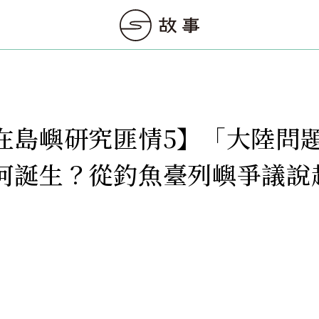
在島嶼研究匪情5】「大陸問
何誕生？從釣魚臺列嶼爭議說