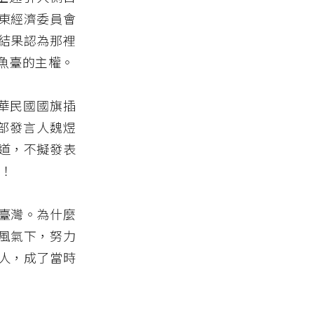
遠東經濟委員會
結果認為那裡
魚臺的主權。
中華民國國旗插
交部發言人魏煜
道，不擬發表
！
臺灣。為什麼
風氣下，努力
人，成了當時