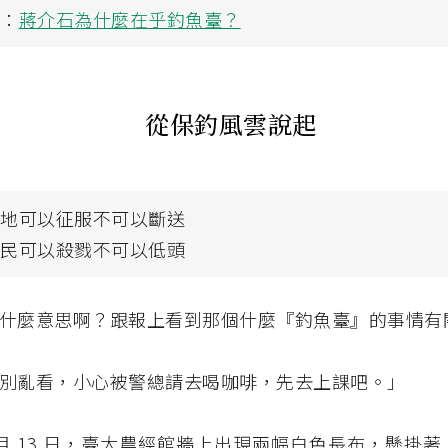
讀：
蔣介石為什麼在乎釣魚臺？
從保釣風雲說起
土地可以征服不可以斷送
人民可以殺戮不可以低頭
什麼意思啊？跟報上看到那個什麼『釣魚臺』的事情有
別亂看，小心被警總請去喝咖啡，先去上課吧。」
年 4 月 13 日，臺大農經館牆上出現兩幅白色長布，懸掛