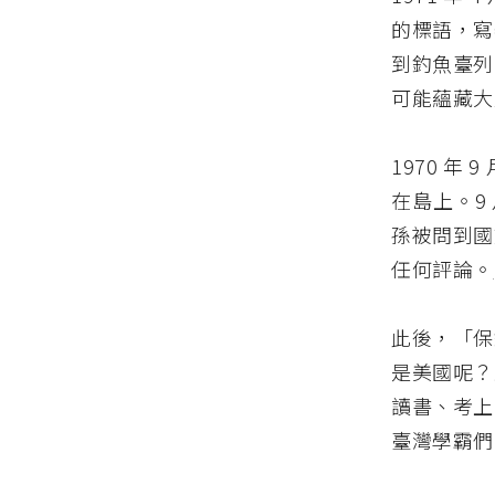
的標語，寫
到釣魚臺列
可能蘊藏大
1970 
在島上。9
孫被問到國
任何評論。
此後，「保
是美國呢？
讀書、考上
臺灣學霸們