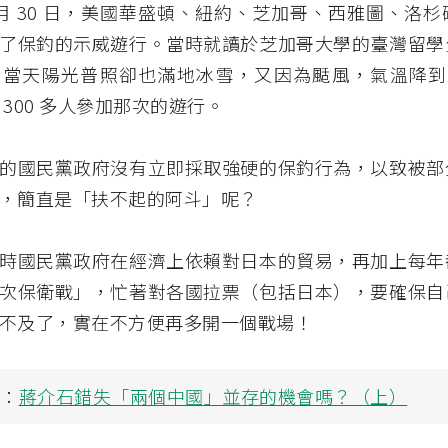
年 1 月 30 日，美國華盛頓、紐約、芝加哥、西雅圖、洛
了保釣的示威遊行。當時就讀於芝加哥大學的臺灣留學
當天陽光普照卻也滿地冰雪，又因為颳風，氣溫降到零下
 300 多人參加那次的遊行。
的國民黨政府沒有立即採取強硬的保釣行為，以致被部
，簡直是「扶不起的阿斗」呢？
時國民黨政府在經濟上依賴對日本的貿易，再加上每年
次保衛戰」，忙著對各國拉票（包括日本），要確保自
不及了，實在不方便再多開一個戰場！
讀：
蔣介石錯失「兩個中國」並存的機會嗎？（上）