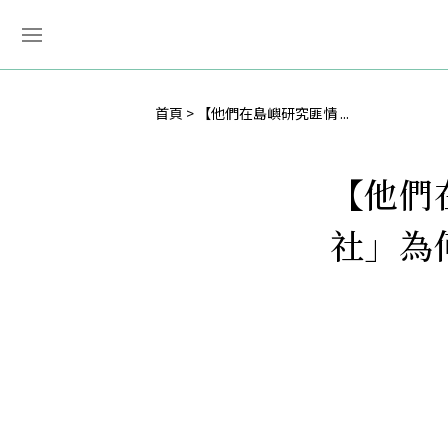
首頁
【他們在島嶼研究匪情 ...
【他們
社」為