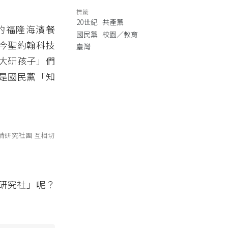
標籤
20世紀
共產黨
的福隆海濱餐
國民黨
校園／教育
今聖約翰科技
臺灣
大研孩子」們
是國民黨「知
情研究社團 互相切
題研究社」呢？