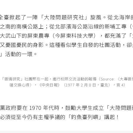
年代全臺掀起了一陣「大陸問題研究社」旋風。從北海岸
之南的南橫公路上；從北部濱海公路沿線的新埔工專（
大武山下的屏東農專（今屏東科技大學），都充滿了「
又憂國憂民的身影。這種看似學生自發的社團活動，卻
」活動的一環。
「匪情研究」社團聚在一起，進行校際交流活動的報導（Source: 〈大專匪
磋交換心得〉，《中央日報》（1977 年 2 月 8 日，臺北），頁 4）
黨政府要在 1970 年代時，鼓勵大學生成立「大陸問
必須從至今仍有主權爭議的「釣魚臺列嶼」講起！