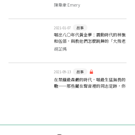
陳韋聿 Emery
2021-01-07
故事
唱出八〇年代黃金夢：震動時代的林強
和伍佰，與教他們怎麼跳舞的「大熊老
師」
胡芷嫣
2021-09-13
故事
在禁錮最森嚴的時代，唱最生猛無畏的
歌──那些藏在聲音裡的同志足跡，你
聽過嗎？