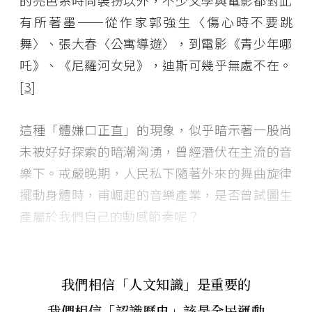
的亮色系時尚裝扮以外，不少文學與電影都對此
有所著墨──從作家郭強生〈傷心時不要跳
舞〉、張大春〈公寓導遊〉，到電影《青少年哪
吒》、《尼羅河女兒》，迪斯可幾乎無處不在。
[3]
這種「體嫌口正直」的現象，似乎暗示著一股尚
未被好好探索的暗潮洶湧，曾經潛伏在主流的音
樂下。戒嚴晚期，人民私下隨著外來的舞曲旋律
擺動身體時，甫崛起的音樂產業，是否曾試圖生
產屬於我們自己的動感節奏呢？
我們相信「人文知識」是重要的
我們相信「認識歷史」該是全民運動