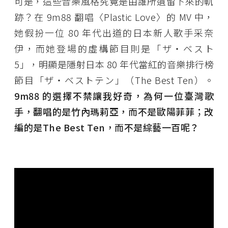
可是，這些音樂風格究竟是由誰所遺留下來的軌
跡？在 9m88 翻唱〈Plastic Love〉的 MV 中，
她假扮一位 80 年代出道的日本新人歌手采奈
伊，而她登場的虛構節目則是「ザ・ベスト
5」，明顯是隱射日本 80 年代當紅的音樂排行榜
節目「ザ・ベストテン」（The Best Ten）。
9m88 的選擇不禁讓我好奇，為何一位臺灣歌
手，翻唱的是竹內瑪莉亞，而不是歐陽菲菲；改
編的是The Best Ten，而不是綜藝一百呢？