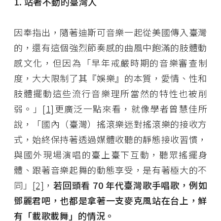
1.
站著不動的臺灣人
因奉指出，隨著迪斯可音樂一起從美國傳入臺灣
的，還有這個強烈節奏感的曲風中飽滿的肢體動
感文化，但因為「早年戒嚴時期的音樂審查制
度，大大限制了其『娛樂』的本質，愛情、性和
肢體擺動這些流行音樂理所當然的特性也被削
弱。」
[1]
更廣泛一點來看，就像學者曾慧佳所
說，「國內（臺灣）搖滾樂迷對搖滾樂的接收方
式，始終保持著透過媒體收聽的靜態接收習慣，
與國外現場演唱的臺上臺下互動，聽眾搖擺身
體、跟著音樂起舞的動態享受，是有著極大的不
同」
[2]
，
若回頭看 70 年代臺灣歌手唱歌，例如
鄧麗君吧，也都是拿著一支麥克風站在台上，鮮
有「載歌載舞」的情況。