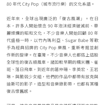
80 年代 City Pop（城市流行樂）的文化系譜。
近年來，全球出現廣泛的「復古風潮」。在日
本，許多人開始懷念 90 年泡沫經濟破滅前、華
麗燦爛的昭和文化，不少音樂人開始回顧 80 年
代盛極一時，以竹內瑪利亞、Sugar Babe 等歌
手為經典招牌的 City Pop 樂風，重新考掘並創
作新的旋律。在臺灣，不少音樂人也都搭上這股
全球性的復古順風車，諸如較早期的糯米糰、雀
斑、落日飛車，到近年的葛仲珊、李英宏、王若
琳，與脆弱少女組，他們的作品中都帶有放克與
迪斯可的影子，造型和音樂錄影帶，也都有某種
復古懷舊感。