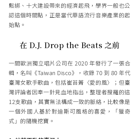
鬆綁、十大建設帶來的經濟起飛，學界一般也公
認這個時間點，正是當代華語流行音樂產業的起
始點。
在 D.J. Drop the Beats 之前
一間歐洲獨立唱片公司在 2020 年發行了一張合
輯，名叫《Taiwan Disco》，收錄 70 到 80 年代
臺灣女歌手歌曲，包括崔苔菁〈愛的風〉；但臺
灣評論者因奉一針見血地指出，整理者搜羅的這
12支歌曲，其實無法構成一致的脈絡，比較像是
一個外國人基於對迪斯可風格的喜愛，「獵奇
式」的隨機挖寶。