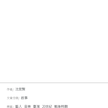
沈昆賢
作者
故事
文章分類
藝人
音樂
臺灣
20世紀
戰後時期
標籤