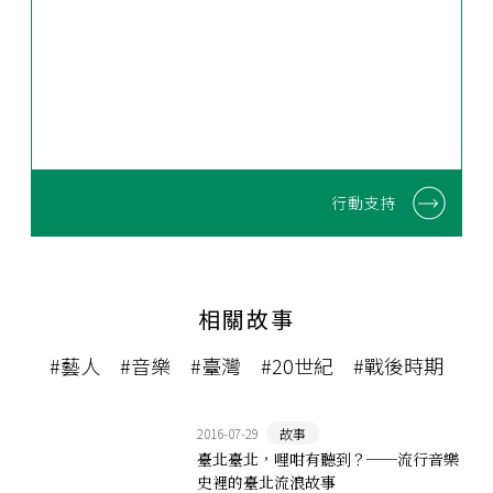
行動支持
相關故事
#藝人
#音樂
#臺灣
#20世紀
#戰後時期
2016-07-29
故事
臺北臺北，哩咁有聽到？──流行音樂
史裡的臺北流浪故事