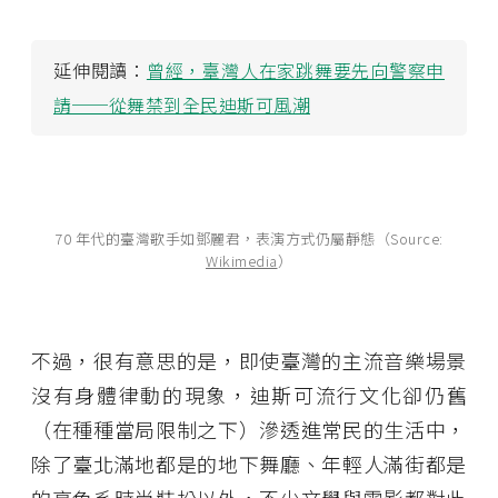
延伸閱讀：
曾經，臺灣人在家跳舞要先向警察申
請──從舞禁到全民迪斯可風潮
70 年代的臺灣歌手如鄧麗君，表演方式仍屬靜態（Source:
Wikimedia
）
不過，很有意思的是，即使臺灣的主流音樂場景
沒有身體律動的現象，迪斯可流行文化卻仍舊
（在種種當局限制之下）滲透進常民的生活中，
除了臺北滿地都是的地下舞廳、年輕人滿街都是