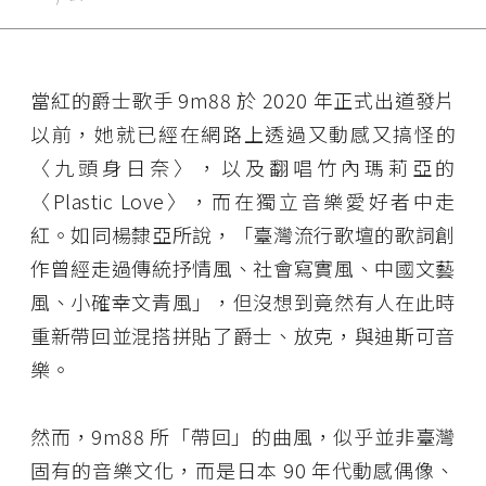
當紅的爵士歌手 9m88 於 2020 年正式出道發片
以前，她就已經在網路上透過又動感又搞怪的
〈九頭身日奈〉，以及翻唱竹內瑪莉亞的
〈Plastic Love〉，而在獨立音樂愛好者中走
紅。如同楊隸亞所說，「臺灣流行歌壇的歌詞創
作曾經走過傳統抒情風、社會寫實風、中國文藝
風、小確幸文青風」，但沒想到竟然有人在此時
重新帶回並混搭拼貼了爵士、放克，與迪斯可音
樂。
然而，9m88 所「帶回」的曲風，似乎並非臺灣
固有的音樂文化，而是日本 90 年代動感偶像、