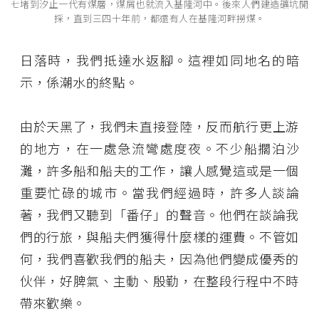
七堵到汐止一代有煤層，煤屑也就流入基隆河中。後來人們建造礦坑開
採，直到三四十年前，都還有人在基隆河畔撈煤。
日落時，我們抵達水返腳。這裡如同地名的暗
示，係潮水的終點。
由於天黑了，我們未直接登陸，反而航行更上游
的地方，在一處急流彎處度夜。不少船擱泊沙
灘，許多船和船夫的工作，讓人感覺這或是一個
重要忙碌的城市。當我們經過時，許多人談論
著，我們又聽到「番仔」的聲音。他們在談論我
們的行旅，與船夫們獲得什麼樣的運費。不管如
何，我們喜歡我們的船夫，因為他們變成優秀的
伙伴，好脾氣、主動、殷勤，在整段行程中不時
帶來歡樂。