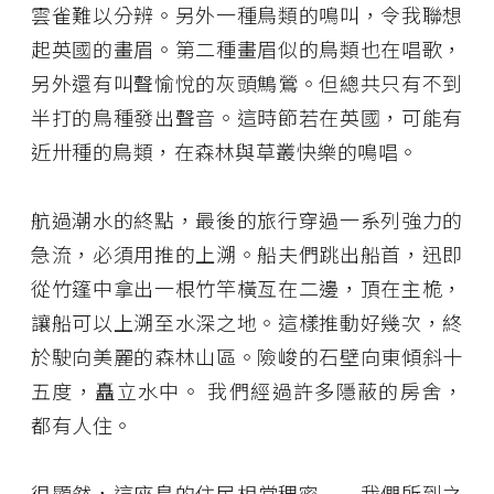
雲雀難以分辨。另外一種鳥類的鳴叫，令我聯想
起英國的畫眉。第二種畫眉似的鳥類也在唱歌，
另外還有叫聲愉悅的灰頭鷦鶯。但總共只有不到
半打的鳥種發出聲音。這時節若在英國，可能有
近卅種的鳥類，在森林與草叢快樂的鳴唱。
航過潮水的終點，最後的旅行穿過一系列強力的
急流，必須用推的上溯。船夫們跳出船首，迅即
從竹篷中拿出一根竹竿橫亙在二邊，頂在主桅，
讓船可以上溯至水深之地。這樣推動好幾次，終
於駛向美麗的森林山區。險峻的石壁向東傾斜十
五度，矗立水中。 我們經過許多隱蔽的房舍，
都有人住。
很顯然，這座島的住民相當稠密──我們所到之