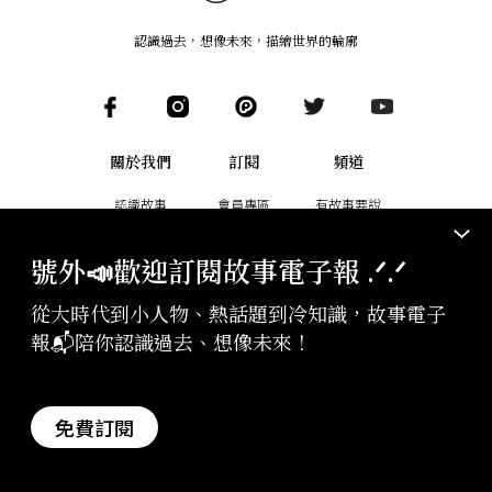
認識過去，想像未來
，
描繪世界的輪廓
關於我們
訂閱
頻道
認識故事
會員專區
有故事要說
Podcast
商業合作
會員客服
號外📣歡迎訂閱故事電子報 .ᐟ‪‪.ᐟ
故事
成為作者
說書
從大時代到小人物、熱話題到冷知識，故事電子
加入團隊
報📬陪你認識過去、想像未來！
副刊
免費訂閱
用故事讓你知曉世界大事
幫助故事創作更多好故事
訂閱電子報
贊助支持