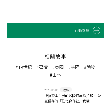
行動支持
相關故事
#19世紀
#臺灣
#英國
#基隆
#動物
#山林
2023-06-06
故事
抵抗資本主義的基隆百年烏托邦： 全
臺僅存的「住宅合作社」實驗