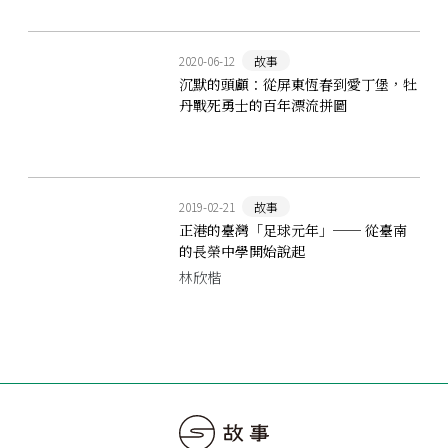
2020-06-12
故事
沉默的頭顱：從屏東恆春到愛丁堡，牡
丹戰死勇士的百年漂流拼圖
2019-02-21
故事
正港的臺灣「足球元年」── 從臺南
的長榮中學開始說起
林欣楷