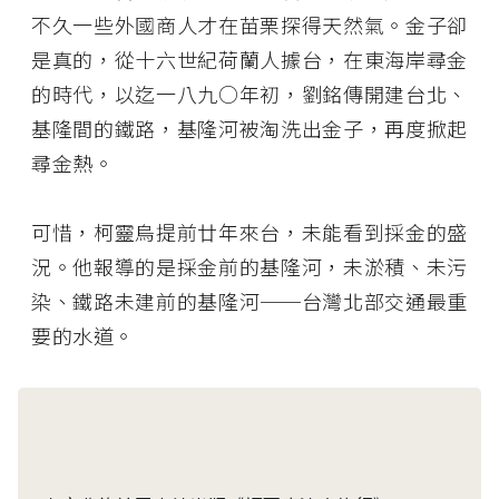
不久一些外國商人才在苗栗探得天然氣。金子卻
是真的，從十六世紀荷蘭人據台，在東海岸尋金
的時代，以迄一八九○年初，劉銘傳開建台北、
基隆間的鐵路，基隆河被淘洗出金子，再度掀起
尋金熱。
可惜，柯靈烏提前廿年來台，未能看到採金的盛
況。他報導的是採金前的基隆河，未淤積、未污
染、鐵路未建前的基隆河──台灣北部交通最重
要的水道。