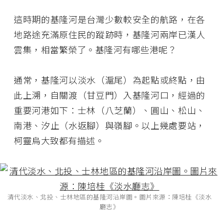
這時期的基隆河是台灣少數較安全的航路，在各
地路途充滿原住民的蹤跡時，基隆河兩岸已漢人
雲集，相當繁榮了。基隆河有哪些港呢？
通常，基隆河以淡水（滬尾）為起點或終點，由
此上溯，自關渡（甘豆門）入基隆河口，經過的
重要河港如下：士林（八芝蘭）、圓山、松山、
南港、汐止（水返腳）與嶺腳。以上幾處要站，
柯靈烏大致都有描述。
清代淡水、北投、士林地區的基隆河沿岸圖。圖片來源：陳培桂《淡水
廳志》