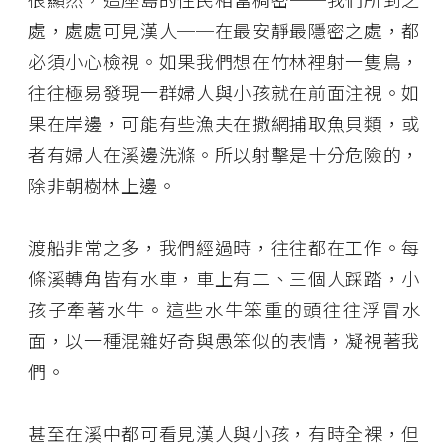
處，處處可見漢人──在最安靜最隱密之處，都
必須小心檢視。如果我們想在竹林裡射一隻鳥，
往往極易發現一群婦人與小孩就在前面注視。如
果在岸邊，可能有些漁夫在撒網捕取魚貝類，或
者有婦人在溪邊洗滌。所以射擊是十分危險的，
除非朝樹林上邊。
渡船非常之多，我們經過時，往往都在工作。每
條溪轉角皆有水車，車上有二、三個人踩踏，小
孩子牽著水牛。這些水牛笨重的頭往往浮冒水
面，以一種混雜好奇與愚笨似的表情，凝視著我
們。
甚至在溪中都可看見漢人與小孩，有時全裸，但