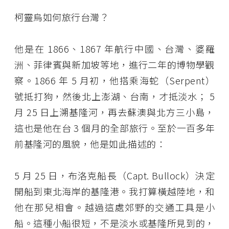
柯靈烏如何旅行台灣？
他是在 1866、1867 年航行中國、台灣、婆羅
洲、菲律賓與新加坡等地，進行二年的博物學觀
察。1866 年 5 月初，他搭乘海蛇（Serpent）
號抵打狗，然後北上澎湖、台南，才抵淡水； 5
月 25 日上溯基隆河，再去蘇澳與北方三小島，
這也是他在台 3 個月的全部旅行。至於一百多年
前基隆河的風貌，他是如此描述的：
5 月 25 日，布洛克船長（Capt. Bullock）決定
開船到東北海岸的基隆港。我打算橫越陸地，和
他在那兒相會。越過這處郊野的交通工具是小
船。這種小船很短，不是淡水或基隆所見到的，