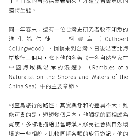
子，日本的自然採集者到來，才確立台灣島嶼的
獨特生態。
同一年春末，還有一位台灣史研究者較不知悉的
進化論信徒──柯靈烏（Cuthbert
Collingwood），悄悄來到台灣。日後沿西北海
岸旅行三個月，寫下他的名著《一名自然學家在
中國海域與沿岸的漫遊》（Rambles of a
Naturalist on the Shores and Waters of the
China Sea）中的主要章節。
柯靈烏旅行的路徑，其實與郇和的差異不大，難
能可貴的是，短短幾個月內，他觸探的面相頗為
寬廣，多樣地描繪出當時漢人移民社會與自然環
境的一些相貌。比較同期各類的旅行遊記，他的