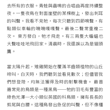
去所有的衣服。青蛙與蟲鳴的合唱曲再度持續整
夜。一隻夜鳥在對面崖壁的某棵樹上，發出刺耳
的叫聲。我看不見牠，每次只聽到四節鳴聲，有
點類似車輪的嘰嘰嘎嘎聲。最後二聲常重複二
次。 東方發白，牠才飛走。有三兩隻大蝙蝠也
大聲哇哇地飛回家。清晨時，我還誤以為是貓頭
鷹。
當太陽升起，雉雞開始在覆滿羊齒類植物的山丘
啼叫，白天時，我們聽到並看見數次；但儘管我
們想登陸，均無法獲得及時的射擊機會。 最普
遍常見的鳥類是一種黑鳥──牠的羽毛有豐富的
綠色光澤─大小類似英國的科鳥類，擁有長長的
剪尾與白腰。這種鳥發出急促的叫聲，但不像橿