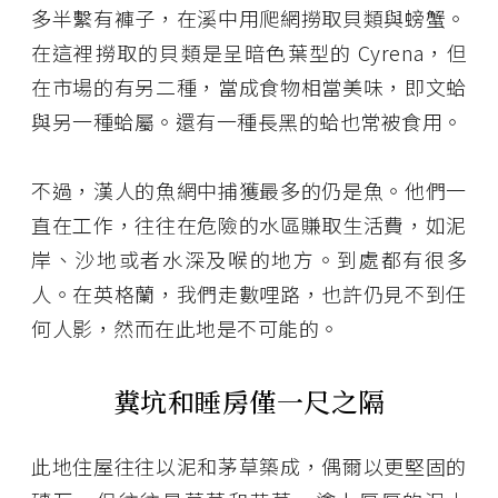
多半繫有褲子，在溪中用爬網撈取貝類與螃蟹。
在這裡撈取的貝類是呈暗色葉型的 Cyrena，但
在市場的有另二種，當成食物相當美味，即文蛤
與另一種蛤屬。還有一種長黑的蛤也常被食用。
不過，漢人的魚網中捕獲最多的仍是魚。他們一
直在工作，往往在危險的水區賺取生活費，如泥
岸、沙地或者水深及喉的地方。到處都有很多
人。在英格蘭，我們走數哩路，也許仍見不到任
何人影，然而在此地是不可能的。
糞坑和睡房僅一尺之隔
此地住屋往往以泥和茅草築成，偶爾以更堅固的