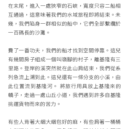
在末尾，進入一處狹窄的石峽，寬度只容二船相
互通過，這意味著我們的水域旅程即將結束。未
幾，我們陷身一群相似的船中，它們全部繫纜於
一百碼長的沙灘。
費了一番功夫，我們的船才找到空間停靠。這兒
有幾間房子組成一個叫嶺腳的村子，離基隆有三
里路。登岸的溪突然就在此山肩結束，我們從系
列急流上溯到此。這兒還有一條分支的小溪，由
此位置流到基隆河。 將旅行用具放上基隆來的
轎子，走過一處山丘小道，我們遇到許多自基隆
挑運貨物而來的苦力。
有些人背著大綑大綑包好的麻，有些肩著一桶桶