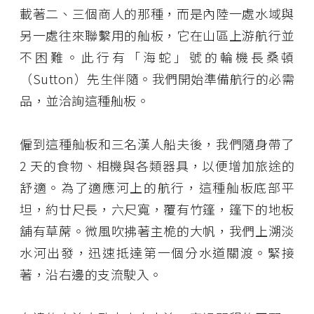
載著二、三個商人的那種，而是內陸一處水域與
另一處往來聯繫用的舢板，它在山區上游航行並
不困難。此行有「海蛇」號的輪機長桑頓
（Sutton）先生伴隨。我們開始準備航行的必需
品，並洽詢這種舢板。
僱到這種舢板和三名漢人船夫後，我們隨身帶了
2 天的食物、相機與各類器具，以便增加旅途的
舒適。為了適應河上的航行，這種舢板底部平
坦，約廿尺長，六尺寬，覆有竹篷，篷下的地板
舖有草蓆。微風吹拂著主桅的大帆，我們上溯淡
水河出發，迅速抵達第一個分水道關渡。緊接
著，沿右邊的支流駛入。