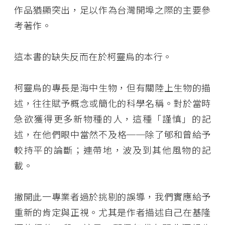
作品猶顯突出，足以作為台灣開埠之際的主要參
考著作。
這本書的缺失反而在於柯靈烏的本行。
柯靈烏的專長是海中生物，但有關陸上生物的描
述，往往賦予概念或簡化的科學名稱。對於當時
急欲獲得更多新物種的人，這種「謹慎」的記
述，在他們眼中當然不及格──除了郇和曾給予
較持平的論斷；連帶地，波及到其他風物的記
載。
撇開此一專業者過於挑剔的誤導，我們實應給予
重新的肯定與正視。尤其是作者描述自己在基隆