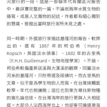
河旅行的一段，這是一那個年代有關此河報告
中，最詳實完整的一篇，不論就兩岸水質生物的
描寫，或是人文風物的記述，作者都有細心獨到
的慧識，發掘出當時旅行家所未見之處。
同一時期，外國旅行家描述基隆河的報告，較傑
出的，還有 1867 年的柯伯希（Henry
Kopsch，英國淡水領事）、1882 年的古里馬
（F.H.H. Guillemard，生物地理學家）。不過，
柯伯希較偏重新店溪與大漢溪的觀察，同屬淡水
河系的基隆河，只附帶提及硫磺坑。而古里馬的
文章，似乎是為學生物的人而寫，在台灣接觸面
較窄，年代也稍嫌晚；這位也到東方尋找新物種
的進化論信徒，在台灣海岸的旅行更與人大相逕
庭。大部分人沿西海岸北上，他卻寧可繞道東海