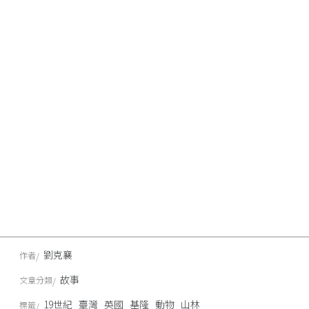
劉克襄
作者
故事
文章分類
19世紀
臺灣
英國
基隆
動物
山林
標籤