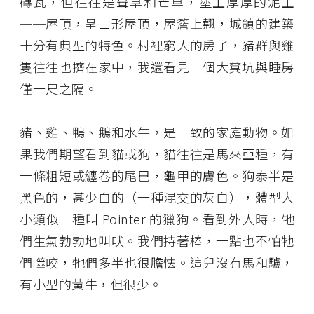
磚瓦，但往往是葺草和芒草，塗上厚厚的泥土
──屋頂，呈山形屋頂，屋簷上翹，城鎮的建築
十分有典型的特色。村裡窮人的房子，豬群與雞
隻往往也擠在家中，我還看見一個大糞坑與睡房
僅一尺之隔。
豬、雞、鴨、鵝和水牛，是一致的家庭動物。如
果我們期望看到貓或狗，貓往往是馬來亞種，有
一條粗短或纏卷的尾巴，龜甲的膚色。狗泰半是
黑色的，甚少白的（一種混交的灰白），體型大
小類似一種叫 Pointer 的獵狗。看到外人時，牠
們生氣勃勃地叫吠。我們持著棒，一點也不怕牠
們噬咬，牠們多半也很膽怯。這兒沒有馬和驢，
有小型的黃牛，但很少。