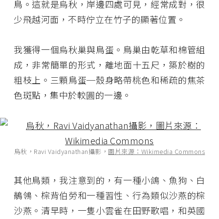
鳥。這就是烏秋，岸邊四處可見，經常成對，很
少飛越河面，不時佇立在竹子的顯著位置。
我獲得一個烏秋巢與鳥蛋。鳥巢由乾草和棉管組
成，非常簡單的形式，離地面十五尺，築於樹的
粗枝上。三顆鳥蛋─殼身略帶桃色和稀疏的焦茶
色斑點，集中於較圓的一邊。
烏秋，Ravi Vaidyanathan攝影，
圖片來源：Wikimedia Commons
其他鳥類，我注意到的，有一種小鴿、魚狗、白
鶺鴒、棕背伯勞和一種習性、行為類似沙燕的棕
沙燕。清早時，一隻小雲雀在田野歌唱，和英國