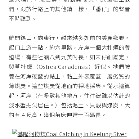
們，跟旅行路上的其他鎮一樣，「番仔」的聲音
不時聽到。
離開錫口，向東行，越來越多如前的美麗鄉野，
錫口上游一點，約六里路，左岸一個大牡蠣的養
殖場，有些牡蠣八到九英吋長，如未仔細鑑定，
與草牡蠣（Ostrea Canadensis）近似。牠們被
養在河岸硬藍的黏土，黏土外表覆蓋一層劣質的
薄煤炭。這些煤炭從地面的裸地採集。從水邊算
起，河岸（在多數其他地方，往往被難以估計的
淡水蟹掘洞居住。）包括泥土、貝殼與煤炭，大
約有 4 尺高，這個苗床伸達一百碼長。