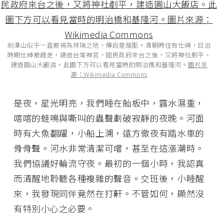
劍潭山似乎一直被視為祥瑞之地，傳說是龍脈。清朝時住有仕紳，日治
時期仕紳被趕走，建造台灣神宮，國民政府來台之後，又將神社剷平，
建造圓山大飯店。此圖下方可以看見當時的明治橋和基隆河。
圖片來
源：Wikimedia Commons
是夜，星光明亮，我們睡在舢板中，露水濕重，
喀喀的蛙鳴與嘶叫的蟲聲劃破寂靜的夜晚。河面
時有大魚翻躍，小船上溯，遠方徹夜有踏水車的
骨骨聲。河水非常清潔可嚐，甚至在這漲潮時。
我們協議好輪流守夜。最初的一個小時，我認真
而清醒地聆聽各種複雜的聲音。交班後，小睡醒
來，我發現同伴竟然在打鼾。不管如何，顯然沒
有特別小心之必要。