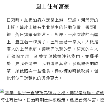
圓山住有富豪
日落時，舢板泊靠八芝蘭上游一里處，河灣旁的
山腳。這座山擁有坐北朝南的俯瞰位置，視野壯
觀，落日炫耀著餘暉。河對岸，一座險峻的石崖
上，矗立著一棟房子，屋外坐著一家人，大概是
漢人的上等家庭。讓我們吃驚的是，這家的主人
正優閒地用一副雙筒望遠鏡注視我們，並擺手
勢，要我們過去。我們遵悉其意，參與他們的飲
茶，順便贈與一些糧食。棒砂糖的時價較貴，但
他們似乎對麵包的興趣更大。