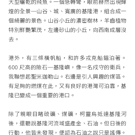
大型曬乾的飛魚。一個急轉彎，眼前赫然出現輝
煌的全景─山谷、城、寬廣的基隆港，組合成一
個綺麗的景色。山谷小丘的濃密樹林，羊齒植物
特別鮮艷繁茂，左邊砂山的小丘，向西南成層沒
去。
港外，有三條橫帆船，和許多戎克船錨泊著。
600 尺高的險石─基隆嶼，像一名戍守的衛兵，
我聯想起聖米迦勒山。右邊是引人興趣的煤區。
有足夠的燃煤在此，又有良好的港灣可泊靠，基
隆已變成一個重要的港口。
除了親眼目睹硫礦、煤礦，柯靈烏抵達基隆河
後，還聽說基隆河流域盛產金、石油。但日後的
行動，他皆未發現，便認為石油之說只是謠傳。