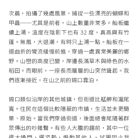
次晨，拍攝了幾處風景，捕捉一些漂亮的蝴蝶和
甲蟲──尤其是前者，山上數量非常多。舢板繼
續上溯，溫度在陰影下也有 32 度，真高興有竹
篷。無風，大退潮，有時只上溯一點。舢板在一
道曲折的彎流緩慢前進，穿過一處異常美麗的鄉
野。山巒的高度已變，岸邊長滿草木與綠色的水
稻田。而眼前，一座長而層層的山突然聳起。我
們逐漸接近，在山之前的錫口靠泊。
錫口類似沿岸的其他城鎮，但街道比艋舺和滬尾
寬。住民在這個比較隱蔽的市鎮，生活並未更簡
單、原始。當我們穿過街道，後面總會尾隨著群
眾傳出的吵雜聲。有些人大膽的趨前，其中一位
還大嗓門，擺姿勢，煽動其他人，試圖阻止我