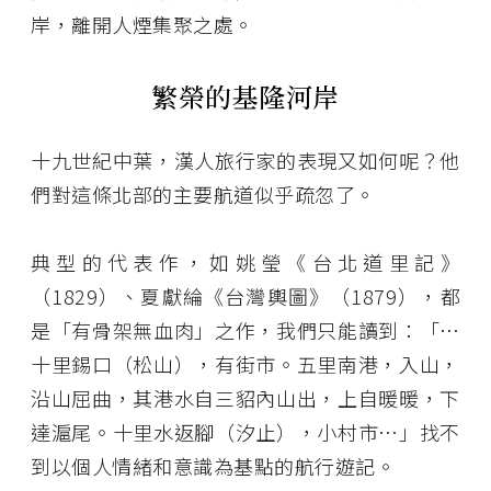
岸，離開人煙集聚之處。
繁榮的基隆河岸
十九世紀中葉，漢人旅行家的表現又如何呢？他
們對這條北部的主要航道似乎疏忽了。
典型的代表作，如姚瑩《台北道里記》
（1829）、夏獻綸《台灣輿圖》（1879），都
是「有骨架無血肉」之作，我們只能讀到：「…
十里錫口（松山），有街市。五里南港，入山，
沿山屈曲，其港水自三貂內山出，上自暖暖，下
達滬尾。十里水返腳（汐止），小村市…」找不
到以個人情緒和意識為基點的航行遊記。