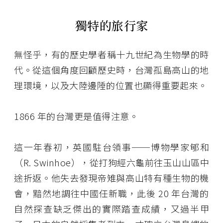
獨特的旅行家
無怪乎，有的歷史學者稱十九世紀為生物學的時
代。從這個角度回顧歷史時，台灣孤島高山的地
理環境，以及大陸邊陲的位置也顯得重要起來。
1866 年的台灣更是值得注意。
這一年春初，英國駐台領事──博物學家郇和
（R. Swinhoe），從打狗經六龜前往玉山山區中
途折返。他失去發現帝雉與高山特有種生物的機
會，黯然地調往中國任新職，此後 20 年台灣的
自然探查缺乏傑出的實際踏查成績，又過半甲