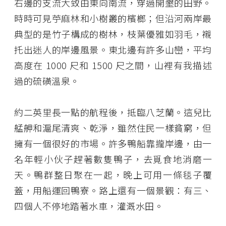
右邊的支流大致由東向南流，穿過開墾的田野。
時時可見苧麻林和小樹叢的檳榔；但沿河兩岸最
典型的是竹子構成的樹林，枝葉優雅如羽毛，襯
托出迷人的岸邊風景。東北邊有許多山巒，平均
高度在 1000 尺和 1500 尺之間，山裡有我描述
過的硫磺溫泉。
約二英里長一點的航程後，抵臨八芝蘭。這兒比
艋舺和滬尾清爽、乾淨，雖然住民一樣貧窮，但
擁有一個很好的市場。許多鴨船靠攏岸邊，由一
名年輕小伙子趕著數隻鴨子，去覓食地消磨一
天。鴨群整日聚在一起，晚上可用一條毯子覆
蓋，用船運回鴨寮。路上還有一個景觀：有三、
四個人不停地踏著水車，灌溉水田。