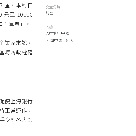
 7 厘，本利自
文章分類
故事
元至 10000
「二五庫券」。
標籤
20世紀
中國
民國中國
商人
和企業家來說，
當時蔣政權確
促使上海銀行
持正常運作，
手令對各大銀