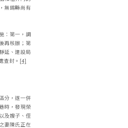
，無錫縣尚有
施：第一，調
後再核辦；第
靜延、建設局
處查封。
[4]
區分，遂一併
巷時，發現榮
以及嫂子、侄
之妻陳氏正在