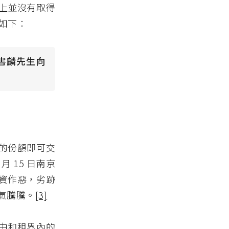
上並沒有取得
議如下：
]書麟先生向
。
 的份額即可交
 15 日南京
資作惡，劣跡
氣騰騰。
[3]
由和租界內的