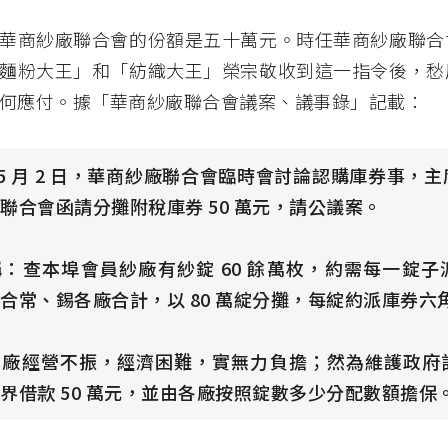
華商紗廠聯合會的份額是五十萬元。時任華商紗廠聯合
麵粉大王」和「紡織大王」榮宗敬收到這一指令後，愁
何應付。據「華商紗廠聯合會議案、議事錄」記載：
 年 5 月 2 日，華商紗廠聯合會臨時會討論認購庫券事，
聯合會函請分攤附稅庫券 50 萬元，請公議案。
：查本埠會員紗廠有紗錠 60 餘萬枚，約需每一錠子
合常、錫各廠合計，以 80 萬綻分攤，每綻約派庫券六
各廠經營不振，經濟困難，實無力負擔；然為維護政府
界借款 50 萬元，並由各廠按照錠數多少分配數額擔保