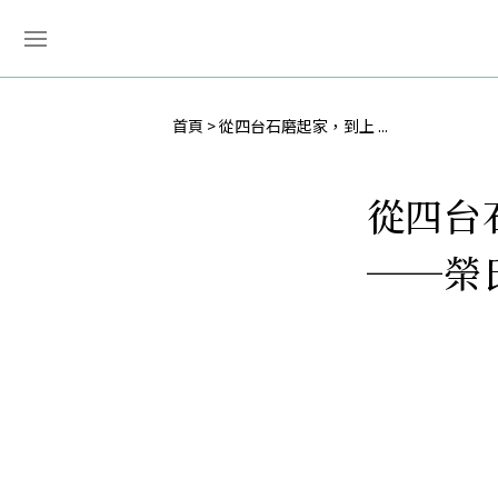
首頁
從四台石磨起家，到上 ...
從四台
──榮