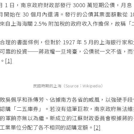
 5 月 1 日，南京政府財政部發行 3000 萬短期公債，月息
 6 月開始在 30 個月內還清。發行的公債其票面額數從 10 
來自上海海關 2.5% 附加稅的政府收入作擔保，故稱
合理的書面條例，但對於 1927 年 5 月的上海銀行家
可靠的投資──蔣政權一旦垮臺，公債就一文不值，而
。
[1]
民國時期的上海（Source：Wikipedia）
敗吳佩孚和孫傳芳、佔據南方各省的威風，以強硬手段
認購「二五庫券」。若沒有這筆巨款，南京政府無法維
的軍餉亦無以為繼。新成立的江蘇財政委員會根據蔣的
工業單位分配了各不相同的認購定額。
[2]