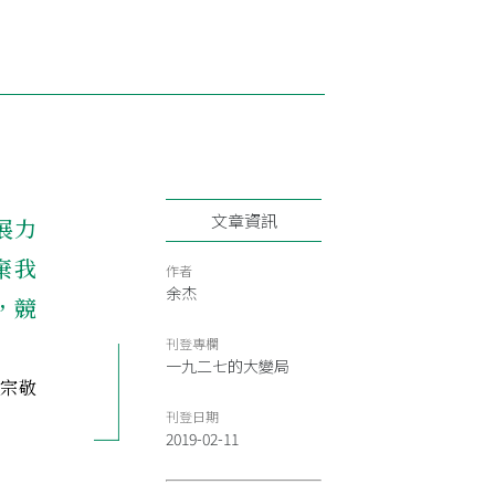
文章資訊
展力
棄我
作者
余杰
，競
刊登專欄
一九二七的大變局
榮宗敬
刊登日期
2019-02-11