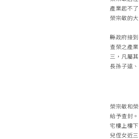
產業起不了
榮宗敬的大
縣政府接到
查榮之產業
三，凡屬其
長孫子遠、
榮宗敬和榮
給予查封。
宅樓上樓下
兒侄女近三