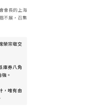
會會長的上海
眉不展，召集
主席榮宗敬交
派庫券八角
角強。
計，唯有由
。