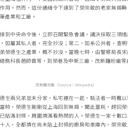
作用。然而，這份通緝令下達到了榮宗敬的老家無錫縣
筆產業和工廠。
接到中央命令後，立即召開緊急會議，議決採取三項措
，如屬其私人者，完全抄沒；第二，如系公共者，查明
弟榮德生之產業，概不抄沒。當晚七時，由警察局長宋
總務科長趙師曾等，到榮巷及申新三廠、茂新麵粉廠等
茂新麵粉廠（Source：Wikipedia）
德生兩兄弟並未分家，私宅連在一起，執法者一時難以
當時，榮德生剛剛從上海回到無錫，聞此噩耗，趕回榮
已貼滿封條，周圍擠滿看熱鬧的人。榮德生一家十數口
十人，全都擠在尚未貼上封條的廚房和車庫內，榮宗敬