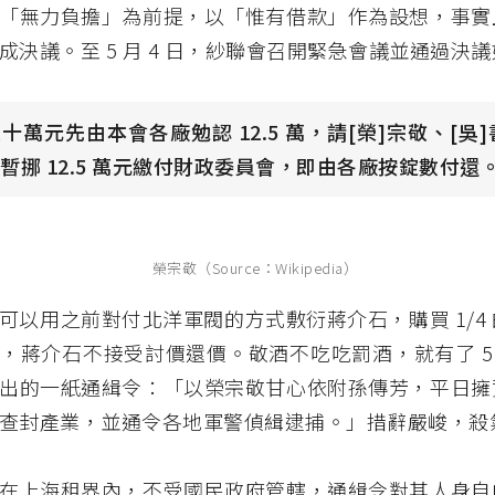
「無力負擔」為前提，以「惟有借款」作為設想，事實
成決議。至 5 月 4 日，紗聯會召開緊急會議並通過決
十萬元先由本會各廠勉認 12.5 萬，請[榮]宗敬、[吳
暫挪 12.5 萬元繳付財政委員會，即由各廠按錠數付還
榮宗敬（Source：Wikipedia）
可以用之前對付北洋軍閥的方式敷衍蔣介石，購買 1/4
，蔣介石不接受討價還價。敬酒不吃吃罰酒，就有了 5 月
出的一紙通緝令：「以榮宗敬甘心依附孫傳芳，平日擁
查封產業，並通令各地軍警偵緝逮捕。」措辭嚴峻，殺
在上海租界內，不受國民政府管轄，通緝令對其人身自