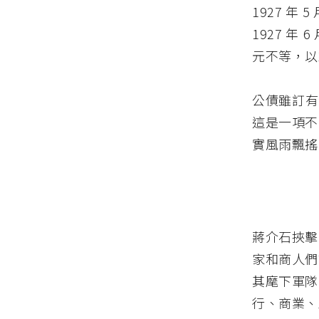
1927 年
1927 年
元不等，以
公債雖訂有
這是一項不
實風雨飄搖
蔣介石挾擊
家和商人們
其麾下軍隊
行、商業、