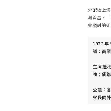
分配給上海
灘首富、「
會議討論如
1927
議：商業
主席繼稱
強；倘聯
公議：
會長向外