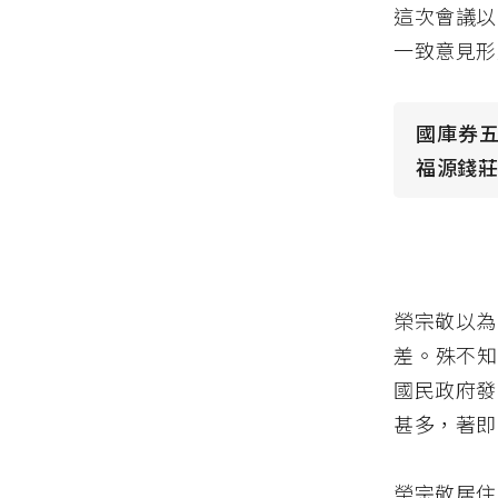
這次會議以
一致意見形
國庫券五
福源錢莊
榮宗敬以為
差。殊不知
國民政府發
甚多，著即
榮宗敬居住