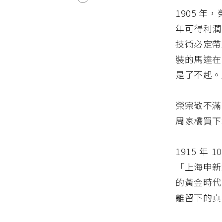
1905 
年可得利潤
技術必定帶
裝的馬達在
是了不起。
榮宗敬不滿
周家橋買下
1915 
「上海申新
的黃金時代
離留下的真