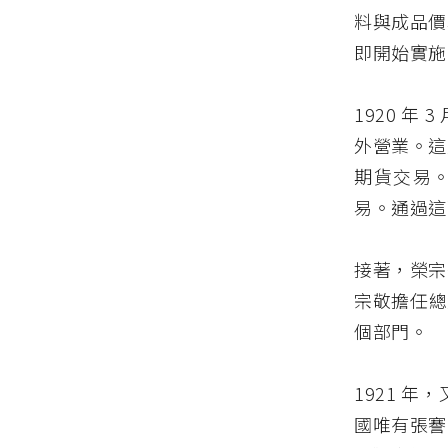
料與成品價
即開始實施
1920 年
外營業。這
期貨交易。
易。通過這
接著，榮宗
宗敬擔任總
個部門。
1921 
國唯有張謇