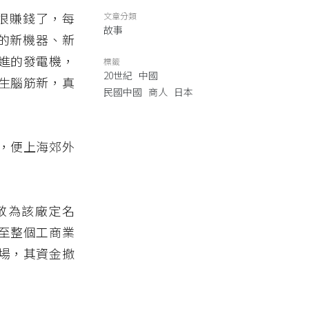
就很賺錢了，每
文章分類
故事
國的新機器、新
進的發電機，
標籤
20世紀
中國
生腦筋新，真
民國中國
商人
日本
，便上海郊外
宗敬為該廠定名
至整個工商業
場，其資金撤