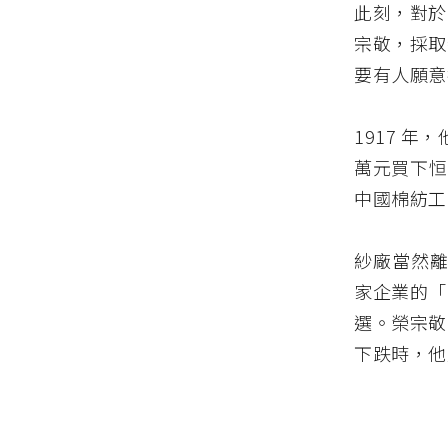
此刻，對於
宗敬，採取
要有人願意
1917 
萬元買下恒
中國棉紡工
紗廠當然離
家企業的「
選。榮宗敬
下跌時，他