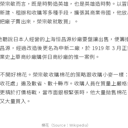
榮宗敬而言，既是時勢造英雄，也是英雄造時勢。以冒
新建、租辦和收購等多種手段，擴張其商業帝國，他放
把廠子賣出來，榮宗敬就敢買」。
年，他聽說日本人經營的上海恒昌源紗廠要盤讓出售，便籌措
昌源，經過改造後更名為申新二廠，於 1919 年 3 月
業史上華商紗廠購併日商紗廠的惟一案例。
不開好棉花。榮宗敬收購棉花的策略跟收購小麥一樣：1
收花處」遍及數省、數十縣市。收購人員在質量上嚴格
更精於打價格戰，當市面銀根緊張時，他大量拋售棉花
又大量買入。
棉花（Source：Wikipedia）