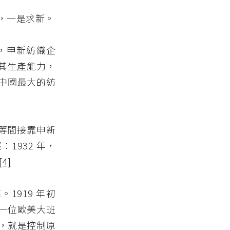
，一是求新。
 年，申新紡織企
按其生產能力，
堪稱中國最大的紡
業等間接靠申新
1932 年，
[4]
919 年初
一位歐美大班
，就是控制原