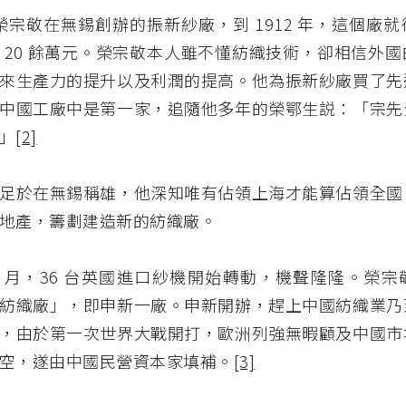
年，榮宗敬在無錫創辦的振新紗廠，到 1912 年，這個廠
 20 餘萬元。榮宗敬本人雖不懂紡織技術，卻相信外
來生產力的提升以及利潤的提高。他為振新紗廠買了先
中國工廠中是第一家，追隨他多年的榮鄂生説：「宗先
」
[2]
足於在無錫稱雄，他深知唯有佔領上海才能算佔領全國
地產，籌劃建造新的紡織廠。
年 10 月，36 台英國進口紗機開始轉動，機聲隆隆。榮
紡織廠」，即申新一廠。申新開辦，趕上中國紡織業乃
，由於第一次世界大戰開打，歐洲列強無暇顧及中國市
空，遂由中國民營資本家填補。
[3]