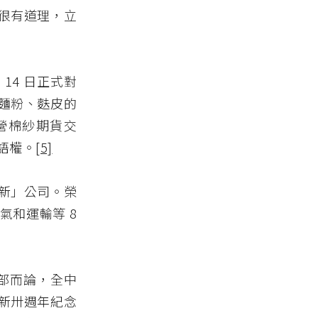
很有道理，立
 14 日正式對
麵粉、麩皮的
營棉紗期貨交
語權。
[5]
新」公司。榮
和運輸等 8
總部而論，全中
新卅週年紀念