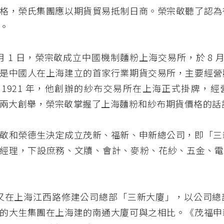
格，榮氏集團應以期貨貿易抵制日商。榮宗敬聽了認為
。
 3 月 1 日，榮宗敬成立中國機制麵粉上海交易所，於 8 月
是中國人在上海建立的首家行業期貨交易所，主要經營
1921 年，他創辦的紗布交易所在上海正式掛牌，經
兩大創舉，榮宗敬掌握了上海麵粉和紗布期貨價格的話
敬和榮德生決定成立茂新、福新、申新總公司，即「三
經理，下設庶務、文牘、會計、麥粉、花紗、五金、電氣
年，又在上海江西路修建公司總部「三新大廈」，以公司
的大生集團在上海建的南通大廈可與之相比。《茂福申