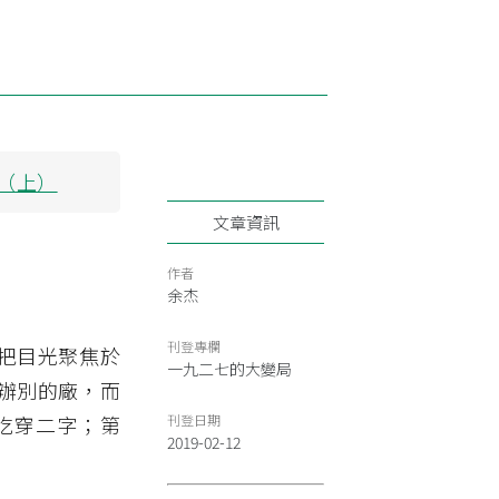
（上）
文章資訊
作者
余杰
刊登專欄
把目光聚焦於
一九二七的大變局
辦別的廠，而
吃穿二字；第
刊登日期
2019-02-12