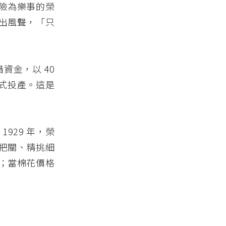
險為樂事的榮
出風聲，「只
資金，以 40
正式投產。這是
929 年，榮
把關、精挑細
；當棉花價格