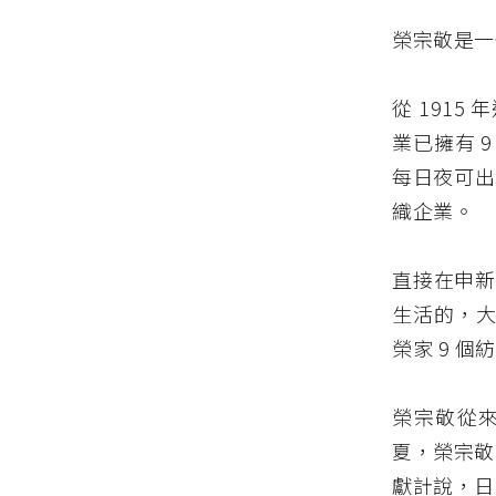
榮宗敬是一
從 1915
業已擁有 
每日夜可出紗
織企業。
直接在申新
生活的，大
榮家 9 個
榮宗敬從來
夏，榮宗敬
獻計說，日