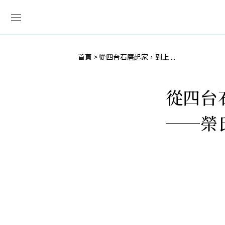
首頁
從四台石磨起家，到上 ...
從四台
──榮