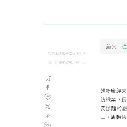
前文：
跟日本紗廠分庭抗禮的「棉紡大王」
從「無錫拿破崙」到「上海冒險家」
麵粉廠經營
紡織業。長
要辦麵粉
二，周轉快