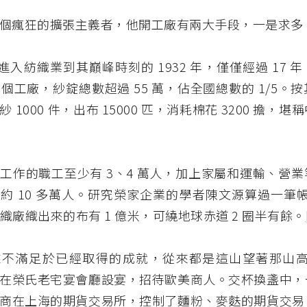
個瘋狂的擴張主義者，他開工廠有兩大手段，一是求多
 年進入紡織業到其巔峰時刻的 1932 年，僅僅經過 17
9 個工廠，紗錠總數超過 55 萬，佔全國總數的 1/5。
 1000 件，出布 15000 匹，消耗棉花 3200 擔，
工作的職工至少有 3、4 萬人，加上家屬和運輸、營
約 10 多萬人。研究榮家企業的學者陳文源算過一筆帳：
紡織廠織出來的布有 1 億米，可繞地球赤道 2 圈半有餘。
不滿足於已經取得的成就，從來都是這山望著那山高。1
在榮氏老宅宴會廳設宴，招待歐美商人。交杯換盞中，
商在上海的期貨交易所，控制了麵粉、麥麩的期貨交易