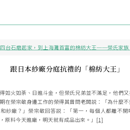
從四台石磨起家，到上海灘首富的棉紡大王──榮氏家族
跟日本紗廠分庭抗禮的「棉紡大王」
得如火如荼、日進斗金，但榮氏兄弟並不滿足，他們又
期在榮宗敬身邊工作的榮得其曾問老闆説：「為什麼不
廠和紗廠？」榮宗敬回答説：「第一，每個人都離不開
，原料今天進廠，明天就有成品出來。」
[1]