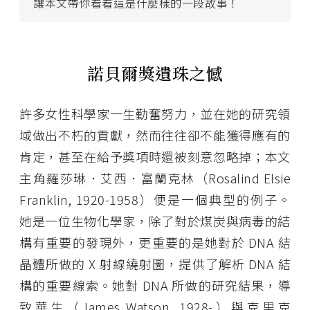
讓本文帶你看看這是什麼樣的一段故事！
諾貝爾獎遺珠之憾
許多女性科學家一生勤奮努力，並在她的研究領
域做出不朽的貢獻，然而往往卻不能獲得應有的
肯定，甚至在給予獎項時還被刻意忽略掉；本文
主角羅莎琳．艾西．富蘭克林（Rosalind Elsie
Franklin, 1920-1958）便是一個典型的例子。
她是一位生物化學家，除了對於煤炭與病毒的結
構有重要的發現外，更重要的是她對於 DNA 結
晶體所做的 X 射線繞射圖，提供了解析 DNA 結
構的重要線索。她對 DNA 所做的研究結果，導
致華生（James Watson, 1928-）與克里克