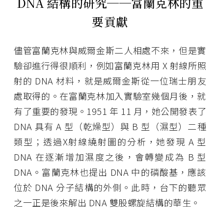
DNA 結構的研究──富蘭克林的重
要貢獻
儘管富蘭克林與威爾金斯二人相處不來，但是實
驗卻進行得很順利，例如富蘭克林用 X 射線所照
射的 DNA 材料，就是威爾金斯從一位瑞士朋友
處取得的。在富蘭克林加入實驗室幾個月後，就
有了重要的發現。1951 年 11 月，她公開發表了
DNA 具有 A 型（乾燥型）與 B 型（濕型）二種
類型；透過X射線繞射圖的分析，她發現 A 型
DNA 在逐漸增加濕度之後，會轉變成為 B 型
DNA。富蘭克林也提出 DNA 中的磷酸基，應該
位於 DNA 分子結構的外側。此時，台下的聽眾
之一正是後來解出 DNA 雙股螺旋結構的華生。