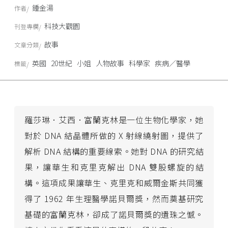
鍾金湯
作者
科技大觀園
刊登專欄
故事
文章分類
英國
20世紀
小姐
人物故事
科學家
疾病／醫學
標籤
羅莎琳．艾西．富蘭克林是一位生物化學家，她
對於 DNA 結晶體所做的 X 射線繞射圖，提供了
解析 DNA 結構的重要線索。她對 DNA 的研究結
果，讓華生和克里克解出 DNA 雙股螺旋的結
構。這項成果讓華生、克里克和威爾金斯共同獲
得了 1962 年生理醫學諾貝爾獎，然而奠基研究
基礎的富蘭克林，卻成了諾貝爾獎的遺珠之憾。