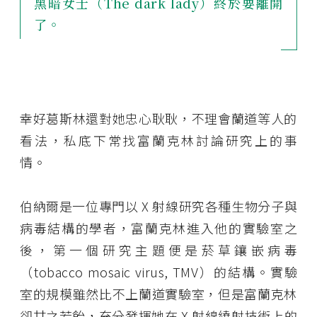
黑暗女士（The dark lady）終於要離開
了。
幸好葛斯林還對她忠心耿耿，不理會蘭道等人的
看法，私底下常找富蘭克林討論研究上的事
情。
伯納爾是一位專門以 X 射線研究各種生物分子與
病毒結構的學者，富蘭克林進入他的實驗室之
後，第一個研究主題便是菸草鑲嵌病毒
（tobacco mosaic virus, TMV）的結構。實驗
室的規模雖然比不上蘭道實驗室，但是富蘭克林
卻甘之若飴，充分發揮她在 X 射線繞射技術上的