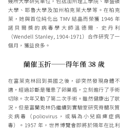
幾所大學研究單位，包括加州理工學院、華盛頓
大學、耶魯大學及加州柏克萊大學等。在柏克
萊，她與首位純化出 TMV 結晶而榮獲 1946 年
諾貝爾獎的病毒學大師溫德爾．史丹利
（Wendell Stanley, 1904-1971）合作研究了一
個月，獲益良多。
蘭催玉折──得年僅 38 歲
在富萊克林回到英國之後，卻突然發現身體不
適，經過診斷是罹患了卵巢癌，立刻進行了手術
切除。次年又動了第二次手術。雖然健康出了狀
況，但是富蘭克林仍繼續到實驗室研究脊髓灰質
炎病毒（poliovirus，或稱為小兒麻痺症病
毒）。1957 年，世界博覽會即將於隔年在比利