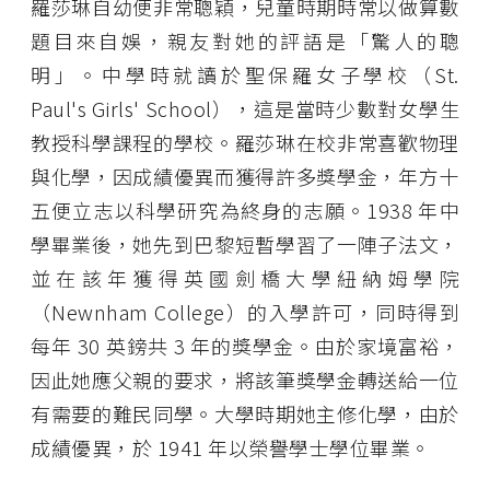
羅莎琳自幼便非常聰穎，兒童時期時常以做算數
題目來自娛，親友對她的評語是「驚人的聰
明」。中學時就讀於聖保羅女子學校（St.
Paul's Girls' School），這是當時少數對女學生
教授科學課程的學校。羅莎琳在校非常喜歡物理
與化學，因成績優異而獲得許多獎學金，年方十
五便立志以科學研究為終身的志願。1938 年中
學畢業後，她先到巴黎短暫學習了一陣子法文，
並在該年獲得英國劍橋大學紐納姆學院
（Newnham College）的入學許可，同時得到
每年 30 英鎊共 3 年的獎學金。由於家境富裕，
因此她應父親的要求，將該筆獎學金轉送給一位
有需要的難民同學。大學時期她主修化學，由於
成績優異，於 1941 年以榮譽學士學位畢業。