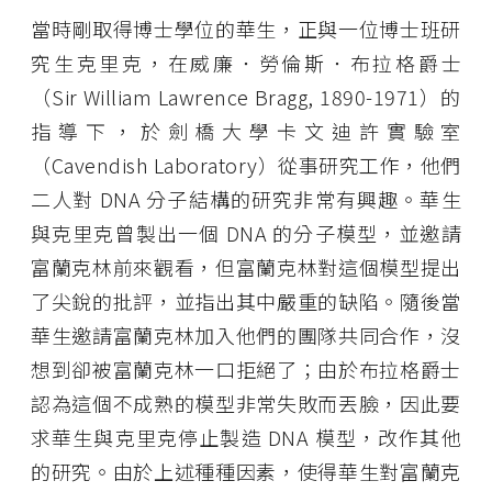
當時剛取得博士學位的華生，正與一位博士班研
究生克里克，在威廉．勞倫斯．布拉格爵士
（Sir William Lawrence Bragg, 1890-1971）的
指導下，於劍橋大學卡文迪許實驗室
（Cavendish Laboratory）從事研究工作，他們
二人對 DNA 分子結構的研究非常有興趣。華生
與克里克曾製出一個 DNA 的分子模型，並邀請
富蘭克林前來觀看，但富蘭克林對這個模型提出
了尖銳的批評，並指出其中嚴重的缺陷。隨後當
華生邀請富蘭克林加入他們的團隊共同合作，沒
想到卻被富蘭克林一口拒絕了；由於布拉格爵士
認為這個不成熟的模型非常失敗而丟臉，因此要
求華生與克里克停止製造 DNA 模型，改作其他
的研究。由於上述種種因素，使得華生對富蘭克