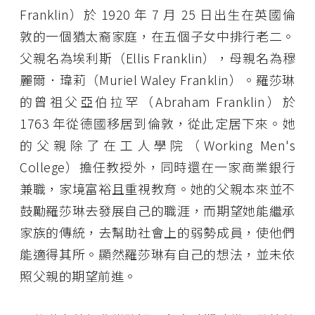
Franklin）於 1920 年 7 月 25 日出生在英國倫
敦的一個猶太裔家庭，在五個子女中排行老二。
父親名為埃利斯（Ellis Franklin），母親名為穆
麗爾．瑋莉（Muriel Waley Franklin）。羅莎琳
的曾祖父亞伯拉罕（Abraham Franklin）於
1763 年從德國移居到倫敦，從此定居下來。她
的父親除了在工人學院（Working Men's
College）擔任教授外，同時還在一家商業銀行
兼職，家境富裕且重視教育。她的父親本來並不
鼓勵羅莎琳去發展自己的職涯，而期望她能繼承
家族的傳統，去幫助社會上的弱勢成員，使他們
能適得其所。顯然羅莎琳有自己的想法，並未依
照父親的期望前進。