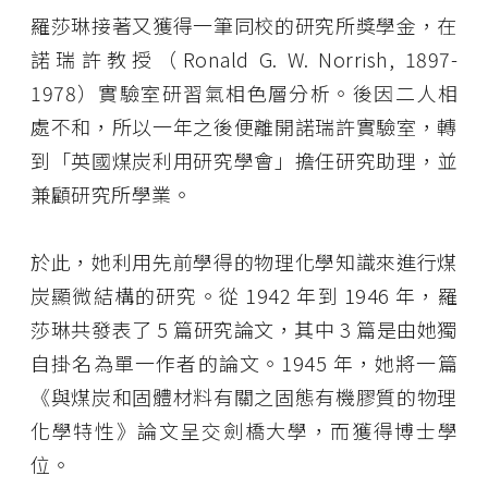
羅莎琳接著又獲得一筆同校的研究所獎學金，在
諾瑞許教授（Ronald G. W. Norrish, 1897-
1978）實驗室研習氣相色層分析。後因二人相
處不和，所以一年之後便離開諾瑞許實驗室，轉
到「英國煤炭利用研究學會」擔任研究助理，並
兼顧研究所學業。
於此，她利用先前學得的物理化學知識來進行煤
炭顯微結構的研究。從 1942 年到 1946 年，羅
莎琳共發表了 5 篇研究論文，其中 3 篇是由她獨
自掛名為單一作者的論文。1945 年，她將一篇
《與煤炭和固體材料有關之固態有機膠質的物理
化學特性》論文呈交劍橋大學，而獲得博士學
位。