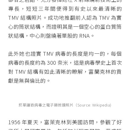
專長，短短三年間便得到有史以來最清晰的
TMV 結構照片。成功地推翻前人認為 TMV 為實
心的筒狀結構，而證明其是一個空心的蛋白質筒
狀結構，中心則盤繞著單股的 RNA。
此外她也證實 TMV 病毒的長度是均一的，每個
病毒的長度約為 300 奈米，這是病毒學史上首次
對 TMV 結構有如此清晰的瞭解，富蘭克林的貢
獻是無與倫比的。
菸草鑲嵌病毒之電子顯微鏡照片（Source: Wikipedia)
1956 年夏天，富萊克林到美國訪問，參觀了好