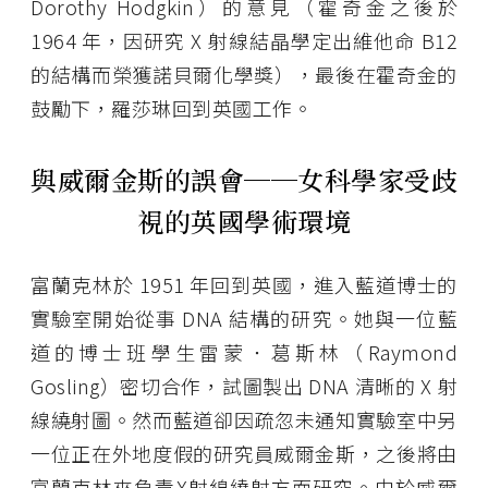
Dorothy Hodgkin）的意見（霍奇金之後於
1964 年，因研究 X 射線結晶學定出維他命 B12
的結構而榮獲諾貝爾化學獎），最後在霍奇金的
鼓勵下，羅莎琳回到英國工作。
與威爾金斯的誤會──女科學家受歧
視的英國學術環境
富蘭克林於 1951 年回到英國，進入藍道博士的
實驗室開始從事 DNA 結構的研究。她與一位藍
道的博士班學生雷蒙．葛斯林（Raymond
Gosling）密切合作，試圖製出 DNA 清晰的 X 射
線繞射圖。然而藍道卻因疏忽未通知實驗室中另
一位正在外地度假的研究員威爾金斯，之後將由
富蘭克林來負責X射線繞射方面研究。由於威爾