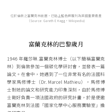
位於倫敦之富蘭克林故居，已貼上藍色牌匾列為英國重要遺產
（Source: Gareth E Kegg，Wikipedia)
富蘭克林的巴黎歲月
1946 年羅莎琳․富蘭克林博士（以下簡稱富蘭克
林）到倫敦參加一個碳化學研討會，並發表一篇
論文。在會中，她遇到了一位非常有名的法國科
學家馬修博士（Dr. Marcel Mathieu），馬修博
士對她的論文和研究能力印象深刻，由於馬修博
士剛好負責一項法國政府的研究計畫，於是便邀
富蘭克林到法國「國家化學中心服務實驗室」擔