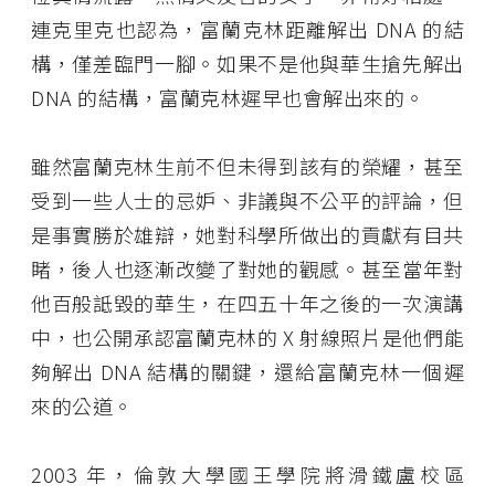
連克里克也認為，富蘭克林距離解出 DNA 的結
構，僅差臨門一腳。如果不是他與華生搶先解出
DNA 的結構，富蘭克林遲早也會解出來的。
雖然富蘭克林生前不但未得到該有的榮耀，甚至
受到一些人士的忌妒、非議與不公平的評論，但
是事實勝於雄辯，她對科學所做出的貢獻有目共
睹，後人也逐漸改變了對她的觀感。甚至當年對
他百般詆毀的華生，在四五十年之後的一次演講
中，也公開承認富蘭克林的 X 射線照片是他們能
夠解出 DNA 結構的關鍵，還給富蘭克林一個遲
來的公道。
2003 年，倫敦大學國王學院將滑鐵盧校區