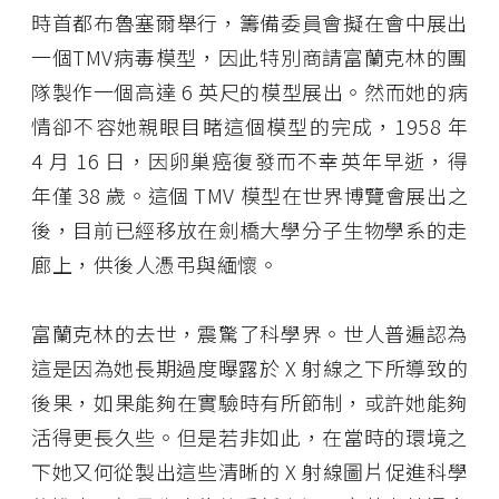
時首都布魯塞爾舉行，籌備委員會擬在會中展出
一個TMV病毒模型，因此特別商請富蘭克林的團
隊製作一個高達 6 英尺的模型展出。然而她的病
情卻不容她親眼目睹這個模型的完成，1958 年
4 月 16 日，因卵巢癌復發而不幸英年早逝，得
年僅 38 歲。這個 TMV 模型在世界博覽會展出之
後，目前已經移放在劍橋大學分子生物學系的走
廊上，供後人憑弔與緬懷。
富蘭克林的去世，震驚了科學界。世人普遍認為
這是因為她長期過度曝露於 X 射線之下所導致的
後果，如果能夠在實驗時有所節制，或許她能夠
活得更長久些。但是若非如此，在當時的環境之
下她又何從製出這些清晰的 X 射線圖片促進科學