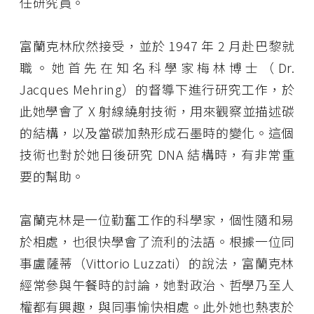
任研究員。
富蘭克林欣然接受，並於 1947 年 2 月赴巴黎就
職。她首先在知名科學家梅林博士（Dr.
Jacques Mehring）的督導下進行研究工作，於
此她學會了 X 射線繞射技術，用來觀察並描述碳
的結構，以及當碳加熱形成石墨時的變化。這個
技術也對於她日後研究 DNA 結構時，有非常重
要的幫助。
富蘭克林是一位勤奮工作的科學家，個性隨和易
於相處，也很快學會了流利的法語。根據一位同
事盧薩蒂（Vittorio Luzzati）的說法，富蘭克林
經常參與午餐時的討論，她對政治、哲學乃至人
權都有興趣，與同事愉快相處。此外她也熱衷於