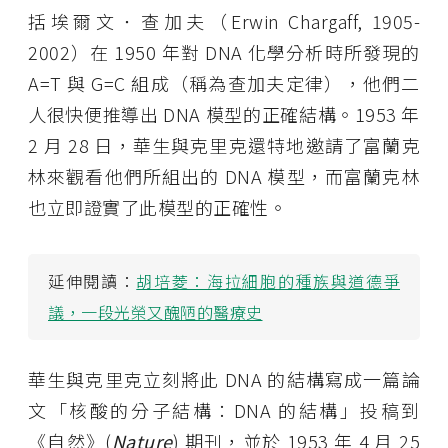
括埃爾文．查加夫（Erwin Chargaff, 1905-
2002）在 1950 年對 DNA 化學分析時所發現的
A=T 與 G=C 組成（稱為查加夫定律），他們二
人很快便推導出 DNA 模型的正確結構。1953 年
2 月 28 日，華生與克里克還特地邀請了富蘭克
林來觀看他們所組出的 DNA 模型，而富蘭克林
也立即證實了此模型的正確性。
延伸閱讀：
胡培菱：海拉細胞的種族與道德爭
議，一段光榮又醜陋的醫療史
華生與克里克立刻將此 DNA 的結構寫成一篇論
文「核酸的分子結構：DNA 的結構」投稿到
《自然》(
Nature
) 期刊，並於 1953 年 4 月 25