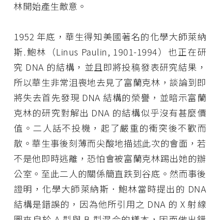
林開始產生敵意。
1952 年底，華生得知美國著名的化學大師萊納
斯․鮑林（Linus Paulin, 1901-1994）也正在研
究 DNA 的結構，並且即將投稿發表研究結果，
所以華生非常沮喪地去見了富蘭克林，談論到即
將失去首先發現 DNA 結構的榮譽，並暗示富蘭
克林的研究對解出 DNA 的結構似乎沒有甚麼價
值。二人話不投機，起了嚴重的衝突後不歡而
散。華生事後刻薄而尖酸地描述此次的會面，若
不是他即時逃離，恐怕會被富蘭克林踢出她的辦
公室。至此二人的關係簡直跌到谷底。然而事後
證明，化學大師萊納斯．鮑林當時提出的 DNA
結構是錯誤的，因為他所引用之 DNA 的 X 射線
圖來自於 A 型與 B 型混合的樣本，因而做出錯