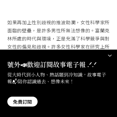
如果再加上性別歧視的推波助瀾，女性科學家所
面臨的壁壘，是許多男性所無法想像的。富蘭克
林所處的時代與環境，正是充滿了科學競爭與對
女性的偏見和歧視。許多女性科學家在研究上所
作出的卓越貢獻，往往無法得到同僚的肯定，甚
或曲解與嘲弄。所幸人類文明不斷的進步，近代
號外📣歡迎訂閱故事電子報 .ᐟ‪‪.ᐟ
女性在從事科學研究的環境上，已經大有改善，
從大時代到小人物、熱話題到冷知識，故事電子
但是距離得到與男性完全相同的待遇，還有很長
報📬陪你認識過去、想像未來！
的一段路要走。富蘭克林的故事，值得大家深思
與反省，也給我們上了極其寶貴的一課。
免費訂閱
延伸閱讀：
天花防疫的幕後推手，同時也是當代