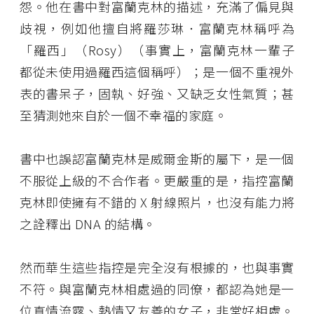
怨。他在書中對富蘭克林的描述，充滿了偏見與
歧視，例如他擅自將羅莎琳．富蘭克林稱呼為
「羅西」（Rosy）（事實上，富蘭克林一輩子
都從未使用過羅西這個稱呼）；是一個不重視外
表的書呆子，固執、好強、又缺乏女性氣質；甚
至猜測她來自於一個不幸福的家庭。
書中也誤認富蘭克林是威爾金斯的屬下，是一個
不服從上級的不合作者。更嚴重的是，指控富蘭
克林即使擁有不錯的 X 射線照片，也沒有能力將
之詮釋出 DNA 的結構。
然而華生這些指控是完全沒有根據的，也與事實
不符。與富蘭克林相處過的同僚，都認為她是一
位真情流露、熱情又友善的女子，非常好相處。