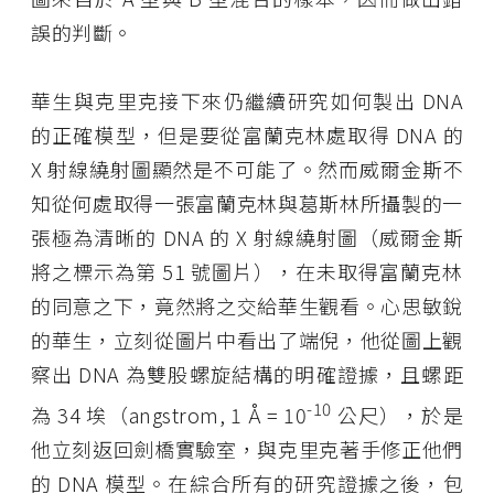
誤的判斷。
華生與克里克接下來仍繼續研究如何製出 DNA
的正確模型，但是要從富蘭克林處取得 DNA 的
X 射線繞射圖顯然是不可能了。然而威爾金斯不
知從何處取得一張富蘭克林與葛斯林所攝製的一
張極為清晰的 DNA 的 X 射線繞射圖（威爾金斯
將之標示為第 51 號圖片），在未取得富蘭克林
的同意之下，竟然將之交給華生觀看。心思敏銳
的華生，立刻從圖片中看出了端倪，他從圖上觀
察出 DNA 為雙股螺旋結構的明確證據，且螺距
-10
為 34 埃（angstrom, 1 Å = 10
公尺），於是
他立刻返回劍橋實驗室，與克里克著手修正他們
的 DNA 模型。在綜合所有的研究證據之後，包