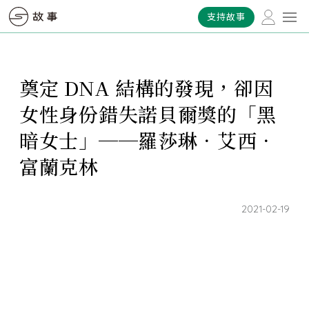
支持故事
奠定 DNA 結構的發現，卻因
女性身份錯失諾貝爾獎的「黑
暗女士」──羅莎琳．艾西．
富蘭克林
2021-02-19