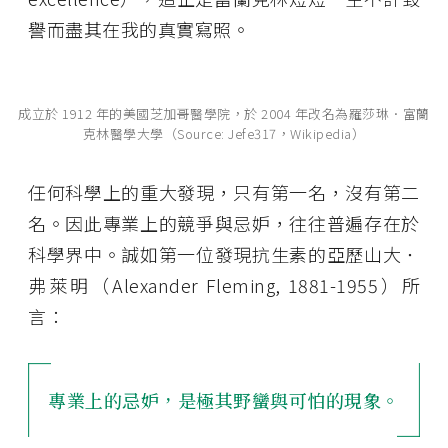
譽而盡其在我的真實寫照。
成立於 1912 年的美國芝加哥醫學院，於 2004 年改名為羅莎琳．富蘭
克林醫學大學（Source: Jefe317，Wikipedia）
任何科學上的重大發現，只有第一名，沒有第二
名。因此專業上的競爭與忌妒，往往普遍存在於
科學界中。誠如第一位發現抗生素的亞歷山大．
弗萊明（Alexander Fleming, 1881-1955）所
言：
專業上的忌妒，是極其野蠻與可怕的現象。