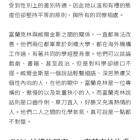
受到性別上的差別待遇，因此她以溫和有禮的態
度但卻堅持平等的原則，與所有的同僚相處。
富蘭克林與威爾金斯之間的關係，一直都無法改
善。他們兩位都畢業於劍橋大學，都在海外機構
工作過，有著共同的學經歷背景。他們可以談論
戲劇、書籍、甚至政治，但是對科學卻絕口不
提。威爾金斯是一個說話輕聲細語、深思熟慮又
個性內向的人，在他的眼中，富蘭克林是一位專
橫的、傲慢的以及氣量狹小的人。而富蘭克林說
話則是口齒伶俐、單刀直入，好勝又充滿熱情的
人。他們二人之間的化學氣氛，真可說是一點都
不對盤。