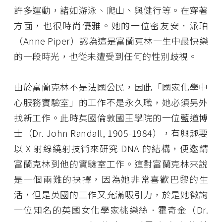
許多運動，諸如游泳、爬山、與健行等。在穿著
方面，也很時尚優雅。她的一位密友安．派珀
（Anne Piper）認為這是富蘭克林一生中最快樂
的一段時光，也從未遭受到任何的性別歧視。
由於富蘭克林不是法國公民，因此「國家化學中
心服務實驗室」的工作不是永久職，她必須另外
找新工作。此時英國倫敦國王學院的一位藍道博
士（Dr. John Randall, 1905-1984），有興趣要
以 X 射線繞射技術來研究 DNA 的結構，便邀請
富蘭克林到他的實驗室工作。這對富蘭克林來說
是一個兩難的抉擇，因為她非常喜歡巴黎的生
活，但是英國的工作又充滿吸引力，於是她徵詢
一位知名的英國女化學家桃樂絲．霍奇金（Dr.