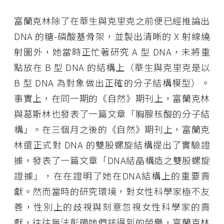
富蘭克林除了在華生與克里克之前便已經推論出
DNA 的糖-磷酸基骨架，並製出清晰的 X 射線繞
射圖外，她當時正忙著研究 A 型 DNA，未將重
點放在 B 型 DNA 的結構上（華生與克里克是以
B 型 DNA 為對象做出正確的分子結構模型）。
事實上，在同一期的《自然》期刊上，富蘭克林
與葛斯林也發表了一篇文章「胸腺核酸的分子結
構」。在三個月之後的《自然》期刊上，富蘭克
林還正式對 DNA 的雙股螺旋結構提出了實驗證
據，發表了一篇文章「DNA結晶構造之雙股螺旋
證據」，在在證明了她在DNA結構上的重要貢
獻。然而當時的研究環境，對女性科學家極不友
善，性別上的歧視與刻意忽視女性科學家的貢
獻，往往無法彰顯她們該得到的榮譽，富蘭克林