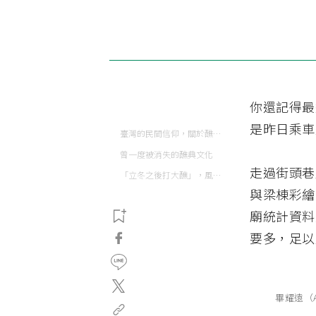
你還記得最
是昨日乘車
臺灣的民間信仰，關於醮的二三事
曾一度被消失的醮典文化
走過街頭巷
「立冬之後打大醮」，風俗的傳承與延續
與梁棟彩繪
廟統計資料
要多，足以
畢耀遠（A