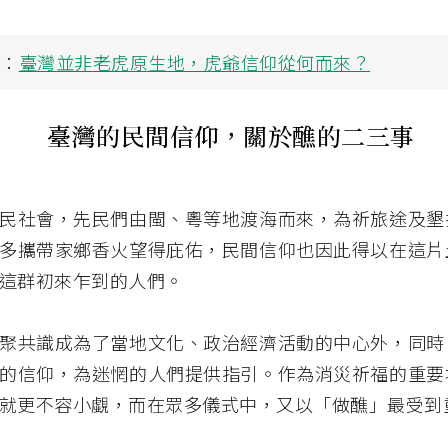
讀：
臺灣並非老虎原生地，虎爺信仰從何而來？
臺灣的民間信仰，關於醮的二三事
民社會，先民們由閩、粵等地渡海而來，為祈旅途及墾
多攜帶家鄉香火望得庇佑，民間信仰也因此得以在這片
這群初來乍到的人們。
聚共識成為了當地文化、政治經濟活動的中心外，同時
的信仰，為迷惘的人們提供指引。作為消災祈福的重要
就更不容小覷，而在眾多儀式中，又以「做醮」最受到