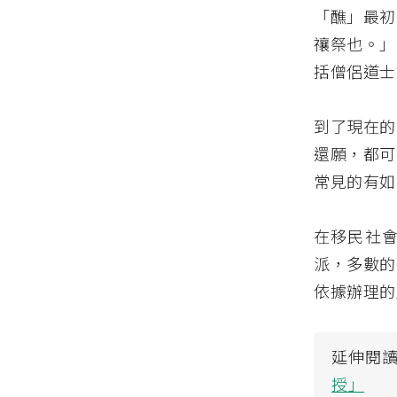
「醮」最初
禳祭也。」
括僧侶道士
到了現在的
還願，都可
常見的有如
在移民社
派，多數的
依據辦理的
延伸閱
授」