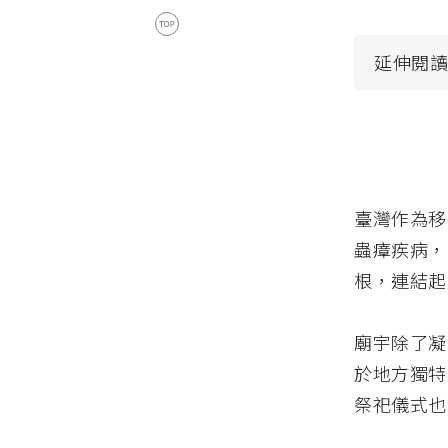
延伸閱
臺灣作為移
蟲瘴疾病，
根，連結起
廟宇除了凝
於地方獨特
祭祀儀式也