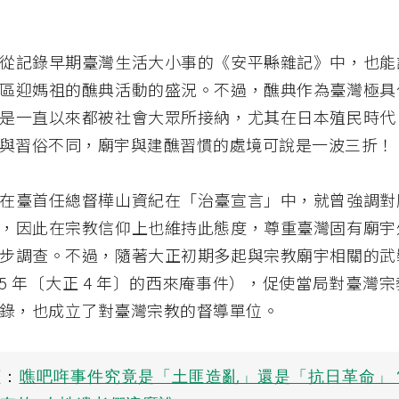
從記錄早期臺灣生活大小事的《安平縣雜記》中，也能
區迎媽祖的醮典活動的盛況。不過，醮典作為臺灣極具
是一直以來都被社會大眾所接納，尤其在日本殖民時代
與習俗不同，廟宇與建醮習慣的處境可說是一波三折！
在臺首任總督樺山資紀在「治臺宣言」中，就曾強調對
，因此在宗教信仰上也維持此態度，尊重臺灣固有廟宇
步調查。不過，隨著大正初期多起與宗教廟宇相關的武
915 年〔大正 4 年〕的西來庵事件），促使當局對臺灣
錄，也成立了對臺灣宗教的督導單位。
讀：
噍吧哖事件究竟是「土匪造亂」還是「抗日革命」