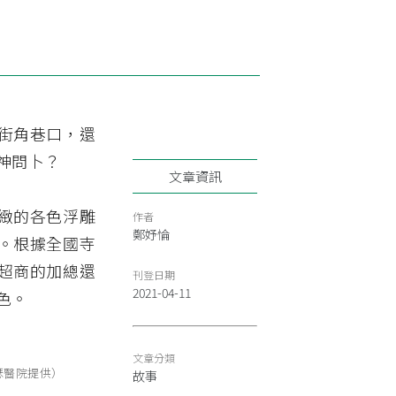
街角巷口，還
神問卜？
文章資訊
緻的各色浮雕
作者
鄭妤惀
。根據全國寺
超商的加總還
刊登日期
2021-04-11
色。
文章分類
 若瑟醫院提供）
故事