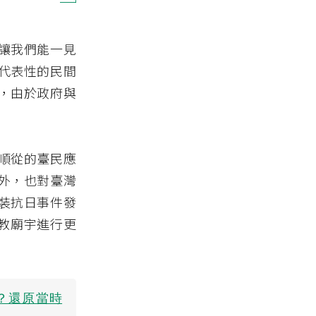
讓我們能一見
代表性的民間
，由於政府與
順從的臺民應
外，也對臺灣
裝抗日事件發
宗教廟宇進行更
？還原當時