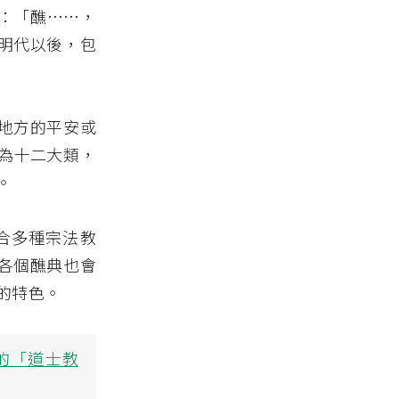
：「醮……，
明代以後，包
地方的平安或
為十二大類，
。
合多種宗法教
各個醮典也會
的特色。
的「道士教