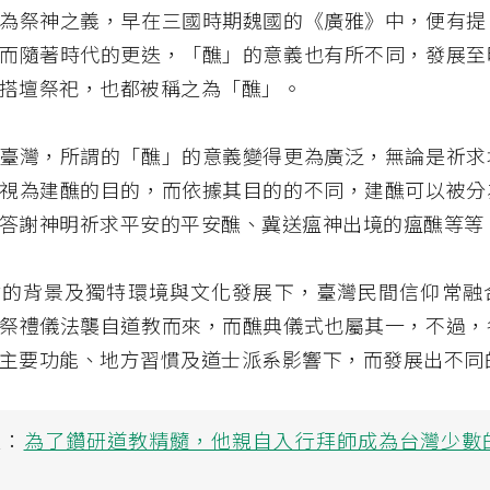
為祭神之義，早在三國時期魏國的《廣雅》中，便有提
而隨著時代的更迭，「醮」的意義也有所不同，發展至
搭壇祭祀，也都被稱之為「醮」。
臺灣，所謂的「醮」的意義變得更為廣泛，無論是祈求
視為建醮的目的，而依據其目的的不同，建醮可以被分
答謝神明祈求平安的平安醮、冀送瘟神出境的瘟醮等等
會的背景及獨特環境與文化發展下，臺灣民間信仰常融
祭禮儀法襲自道教而來，而醮典儀式也屬其一，不過，
主要功能、地方習慣及道士派系影響下，而發展出不同
讀：
為了鑽研道教精髓，他親自入行拜師成為台灣少數