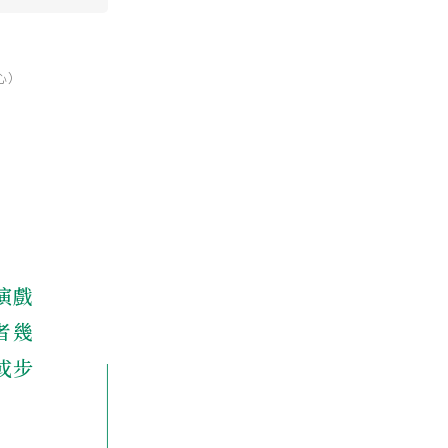
心）
演戲
者幾
或步