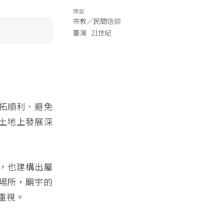
標籤
宗教／民間信仰
臺灣
21世紀
拓順利、避免
土地上發展深
，也建構出屬
場所，廟宇的
重視。