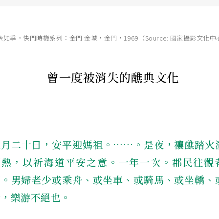
余如季，快門時機系列：金門 金城，金門，1969（Source: 國家攝影文化中
曾一度被消失的醮典文化
三月二十日，安平迎媽祖。……。是夜，禳醮踏火
鬧熱，以祈海道平安之意。一年一次。郡民往觀
萬。男婦老少或乘舟、或坐車、或騎馬、或坐轎、
行，樂游不絕也。