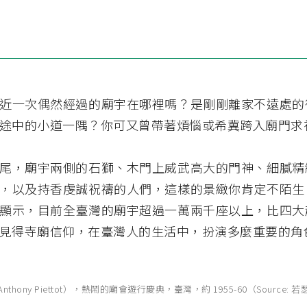
近一次偶然經過的廟宇在哪裡嗎？是剛剛離家不遠處的
途中的小道一隅？你可又曾帶著煩惱或希冀跨入廟門求
尾，廟宇兩側的石獅、木門上威武高大的門神、細膩精
，以及持香虔誠祝禱的人們，這樣的景緻你肯定不陌生
顯示，目前全臺灣的廟宇超過一萬兩千座以上，比四大
見得寺廟信仰，在臺灣人的生活中，扮演多麼重要的角
nthony Piettot），熱鬧的廟會遊行慶典，臺灣，約 1955-60（Source: