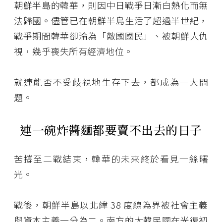
朝鮮半島的韓華，則因中日戰爭日漸白熱化而無
法歸國。儘管已在朝鮮半島生活了超過半世紀，
戰爭期間韓華卻淪為「敵國國民」、被朝鮮人仇
視，幾乎喪失所有經濟地位。
就連能否不受歧視地生存下去，都成為一大問
題。
連一碗炸醬麵都要賣不出去的日子
苦撐至二戰結束，韓華的未來終於看見一絲曙
光。
戰後，朝鮮半島以北緯 38 度線為界被社會主義
與資本主義一分為二。南方的大韓民國在光復初