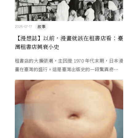
故事
2026-07-17
【漫想誌】以前，漫畫就該在租書店看：臺
灣租書店興衰小史
租書店的大擴張潮，主因是 1970 年代末期，日本漫
畫在臺灣的盛行。這是臺灣出版史的一段驚異奇航。
由於臺灣和日本自 1972 年斷交，著作權失去國與國
的協定保護 ...