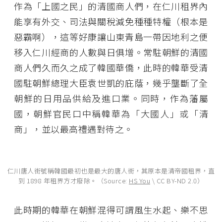
作為「上國之民」的清國商人們，在仁川租界內
能享有外交、司法與關稅減免種種特權（根本是
惡霸啊），這等好康讓山東青島一帶因地利之便
移入仁川經商的人數與日俱增。常駐朝鮮的清國
商人們久而久之成了韓國華僑，此時的韓華受清
國駐朝鮮總理大臣袁世凱的庇蔭，幾乎壟斷了全
朝鮮的日用品供給及進口業。同時，作為藩屬
國，朝鮮官民口中稱韓華為「大國人」或「清
商」，並以最高禮遇對待之。
仁川唐人街號稱韓國最初也是最大的唐人街，其原本是清帝國租界，直
到 1898 年租界方才廢除。（Source:
HS You
\ CC BY-ND 2.0）
此時期的韓華在朝鮮混得可謂風生水起、樂不思