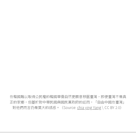
在韓國難以取得公民權的韓國華僑自然更願意移居臺灣，即便臺灣不是真
正的家鄉，但基於對中華民國與國民黨政府的認同，「自由中國在臺灣」
對他們而言仍是莫大的誘惑。（Source:
chia ying Yang
\ CC BY 2.0）