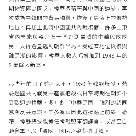
期物資極為匱乏，韓華憑藉著與中國的連結，再
次成為中韓間的貿易橋樑，恢復了經濟上的優勢
地位。再加上此時中國國共內戰爆發，許多山東
省內未能與蔣介石一同逃到臺灣的中華民國國
民，只得倉皇逃到朝鮮半島。受經濟地位恢復與
難民潮的影響，韓華人數大幅增加到 1948 年的
8 萬餘人新高。
那些年的日子並不太平，1950 年韓戰爆發，體
驗過國共內戰受共產黨追殺或日帝時期在朝鮮不
受歡迎的韓華，多有對「中華民國」強烈的認同
感與反共意識。許多韓華因此選擇站上前線，憑
藉中韓雙語技能擔任韓戰盟軍翻譯官，或甚至自
願參軍，以「盟國」國民之姿對抗北韓。