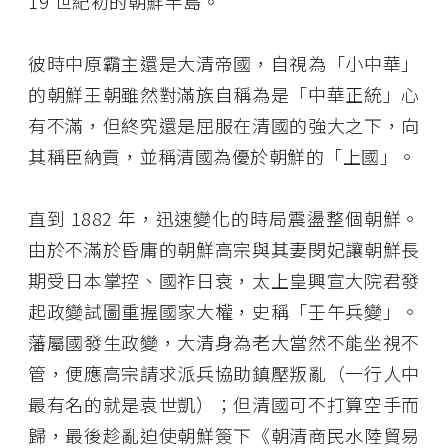
19 世紀初的朝鮮半島。
彼時中原霸主還是大清帝國，自視為「小中華」
的朝鮮王朝雖然對滿族自稱為是「中華正統」心
有不滿，但終究還是屈服在清國的強大之下，向
其稱臣納貢，並稱清國為優於朝鮮的「上國」。
直到 1882 年，迅速變化的時局震盪整個朝鮮。
由於不滿於昏庸的朝鮮高宗與其妻閔妃讓朝鮮長
期受日本掌控、國祚日衰，太上皇興宣大院君發
起政變試圖重握國家大權，史稱「壬午兵變」。
藩屬國發生政變，大清身為老大當然不能坐視不
管，便應高宗請求派兵協助鎮壓叛亂（一行人中
最有名的就是袁世凱）；但清國可不打算空手而
歸，最後趁亂迫使朝鮮簽下《朝清商民水陸貿易