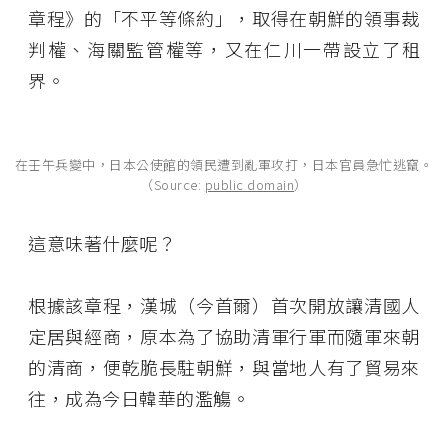
章程》的「不平等條約」，取得在朝鮮的領事裁
判權、海關監管權等，又在仁川一帶設立了租
界。
在壬午兵變中，日本公使館的領民遭到亂軍攻打，日本官員急忙逃竄。
（Source:
public domain
）
這意味著什麼呢？
根據該章程，漢城（今首爾）首次開放讓清國人
定居與經商，原本為了協助清軍行軍而隨軍來朝
的清商，便乾脆長駐朝鮮，與當地人有了貿易來
往，成為今日韓華的濫觴。