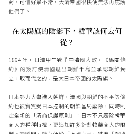
蜀，可惜好景不常，大清帝國很快便無法再庇護
他們了。
在太陽旗的陰影下，韓華該何去何
從？
1894 年，日清甲午戰爭中清國大敗，《馬關條
約》的簽訂使清國退出朝鮮半島並承認朝鮮獨
立，取而代之的，是大日本帝國的太陽旗。
日本勢力大舉進入朝鮮，清國與朝鮮的不平等條
約也被實質受日本控制的朝鮮當局廢除，同時制
定全新的「清商保護原則」：日本不只廢除韓華
商人的種種特權，更追加許多針對韓華商人的限
制。轉瞬間，韓華便從「上國之民」跌進「戰敗