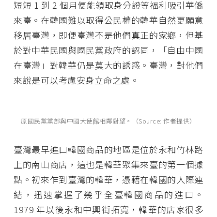
短短 1 到 2 個月便能領取身分證等福利吸引華僑
來臺。在韓國難以取得公民權的韓華自然更願意
移居臺灣，即便臺灣不是他們真正的家鄉，但基
於對中華民國與國民黨政府的認同，「自由中國
在臺灣」對韓華仍是莫大的誘惑。臺灣，對他們
來說是可以考慮安身立命之處。
原國民黨黨部與中國大使館相鄰對望。（Source: 作者提供）
臺灣最早進口韓國商品的地區是位於永和竹林路
上的南山商店，這也是韓華聚集來臺的第一個據
點。初來乍到臺灣的韓華，憑藉在韓國的人際連
結，迅速掌握了幾乎全臺韓國商品的進口。
1979 年以後永和中興街拓寬，韓華的店家很多