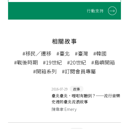
行動支持
相關故事
#移民／遷移
#臺北
#臺灣
#韓國
#戰後時期
#19世紀
#20世紀
#島嶼開箱
#開箱系列
#訂閱會員專屬
2016-07-29
故事
臺北臺北，哩咁有聽到？──流行音樂
史裡的臺北流浪故事
陳韋聿 Emery