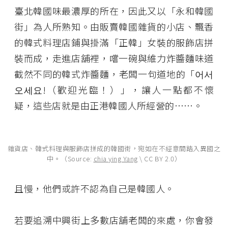
臺北韓國味最濃厚的所在，因此又以「永和韓國
街」為人所熟知。由販賣韓國雜貨的小店、飄香
的韓式料理店鋪與掛滿「正韓」女裝的服飾店拼
裝而成，走進店舖裡，嚐一碗與維力炸醬麵味道
截然不同的韓式炸醬麵，老闆一句道地的「어서
오세요!（歡迎光臨！）」，讓人一點都不懷
疑，這些店就是由正港韓國人所經營的⋯⋯。
雜貨店、韓式料理與服飾店拼成的韓國街，宛如在不經意間踏入異國之
中。（Source:
chia ying Yang
\ CC BY 2.0）
且慢，他們或許不認為自己是韓國人。
若要追溯中興街上多數店舖老闆的來處，你會發