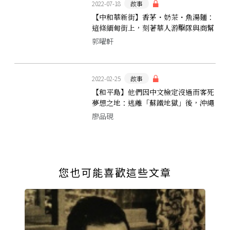
2022-07-18
故事
【中和華新街】香茅・奶茶・魚湯麵：
這條緬甸街上，刻著華人游擊隊與商幫
會黨的足跡
郭曜軒
2022-02-25
故事
【和平島】他們因中文檢定沒過而客死
夢想之地：逃離「蘇鐵地獄」後，沖繩
人的環太平洋足跡
廖品硯
您也可能喜歡這些文章