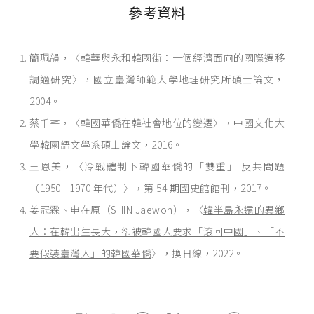
參考資料
簡珮韻，〈韓華與永和韓國街：一個經濟面向的國際遷移
調適研究〉，國立臺灣師範大學地理研究所碩士論文，
2004。
蔡千芊，〈韓國華僑在韓社會地位的變遷〉，中國文化大
學韓國語文學系碩士論文，2016。
王恩美，〈冷戰體制下韓國華僑的「雙重」 反共問題
（1950 - 1970 年代）〉，第 54 期國史館館刊，2017。
姜冠霖、申在原（SHIN Jaewon），〈
韓半島永遠的異鄉
人：在韓出生長大，卻被韓國人要求「滾回中國」、「不
要假裝臺灣人」的韓國華僑
〉，換日線，2022。