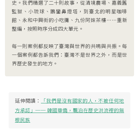
史。我們精選了二十則故事，從清境農場、嘉義舊
監獄、小琉球、鵝鑾鼻燈塔，到臺北的明星咖啡
館、永和中興街的小吃攤、九份阿妹茶樓⋯⋯重新
整編，按照時序分成四大單元。
每一則案例都反映了臺灣與世界的共鳴與共振。每
一個案例都告訴我們：臺灣不是世界之外，而是世
界歷史發生的地方。
延伸閱讀：
「我們是沒有國家的人，不被任何地
方承認」── 韓國華僑，飄泊在歷史洪流裡的無
根民族