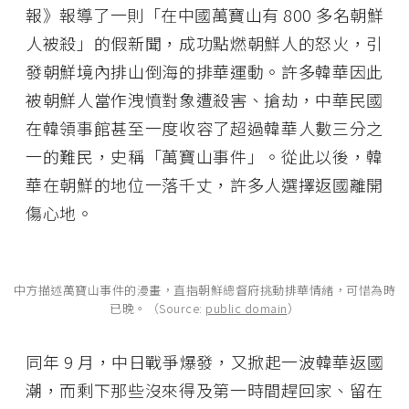
報》報導了一則「在中國萬寶山有 800 多名朝鮮
人被殺」的假新聞，成功點燃朝鮮人的怒火，引
發朝鮮境內排山倒海的排華運動。許多韓華因此
被朝鮮人當作洩憤對象遭殺害、搶劫，中華民國
在韓領事館甚至一度收容了超過韓華人數三分之
一的難民，史稱「萬寶山事件」。從此以後，韓
華在朝鮮的地位一落千丈，許多人選擇返國離開
傷心地。
中方描述萬寶山事件的漫畫，直指朝鮮總督府挑動排華情緒，可惜為時
已晚。（Source:
public domain
）
同年 9 月，中日戰爭爆發，又掀起一波韓華返國
潮，而剩下那些沒來得及第一時間趕回家、留在