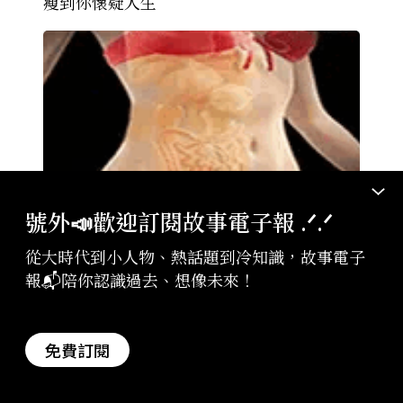
瘦到你懷疑人生
號外📣歡迎訂閱故事電子報 .ᐟ‪‪.ᐟ
廣告・新素簡
2026-08-07
從大時代到小人物、熱話題到冷知識，故事電子
腹部脂肪的「剋星」找到了，常吃這幾物，
報📬陪你認識過去、想像未來！
吃走大肚囊，瘦出小蠻腰
Recommended by
免費訂閱