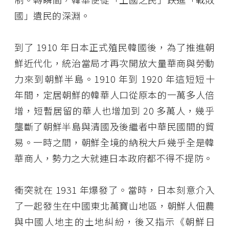
國」遺民的深淵。
到了 1910 年日本正式殖民韓國後，為了推進朝
鮮近代化，統治當局才再次開放大量華商與勞動
力來到朝鮮半島。1910 年到 1920 年這短短十
年間，定居朝鮮的韓華人口從原本的一萬多人倍
增，短暫居留的華人也增加到 20 多萬人，幾乎
壟斷了朝鮮半島與清國及後繼者中華民國間的貿
易。一時之間，朝鮮全境的納稅大戶幾乎全是韓
華商人，勢力之大就連日本政府都不得不提防。
衝突就在 1931 年爆發了。當時，日本刻意介入
了一起發生在中國東北萬寶山地區，朝鮮人佃農
與中國人地主的土地糾紛，後又指示《朝鮮日