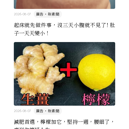
廣告・新素簡
2026-08-07
起床就先做件事，沒三天小腹就不見了! 肚
子一天天變小！
廣告・新素簡
2026-08-07
減肥首選，檸檬加它，堅持一週，腰細了，