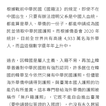
根據戰前中華民國《國籍法》的規定，即使不在
中國出生，只要有辦法證明父系是中國人血統，
都能算是華人、華僑的一份子，都能申請成為國
民並領取中華民國護照。而根據僑委會 2020 年
統計，目前全世界共有高達 4,933 萬名海外華
人，而且這個數字還年年上升中。
過去，因韓國是屬人主義、入籍不易，再加上韓
華普遍對中華民國抱有強烈認同，許多居住在韓
國的韓華至今依然只擁有中華民國護照。但儘管
海外華僑申請得到護照，與臺灣本國人護照的功
能仍有所差異。這本專門發給海外華僑的護照被
稱作「無戶籍護照」，它既不能自由進出臺灣
（要申請類似簽證的入國證），也沒有永久居留