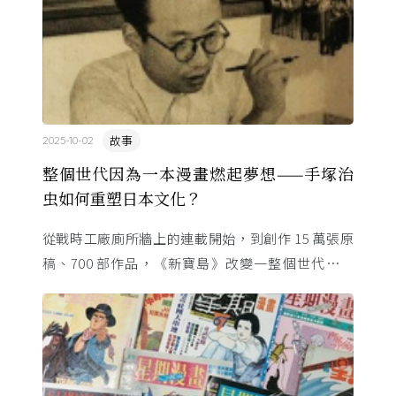
故事
2025-10-02
整個世代因為一本漫畫燃起夢想——手塚治
虫如何重塑日本文化？
從戰時工廠廁所牆上的連載開始，到創作 15 萬張原
稿、700 部作品，《新寶島》改變一整個世代的命
運。這位「漫畫之神」與昭和時代共生，用一支畫筆
改寫日本的文化 ...