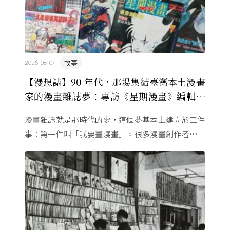
故事
2026-08-07
【漫想誌】90 年代，那場集結臺灣本土漫畫
家的漫畫雜誌夢：專訪《星期漫畫》編輯黃
健和
漫畫雜誌就是那時代的夢，這個夢基本上建立於三件
事：第一件叫「我要畫漫畫」。很多漫畫創作者從小
看漫畫，他們想畫，但以前一講出來就會被罵，「你
畫畫怎麼活？」