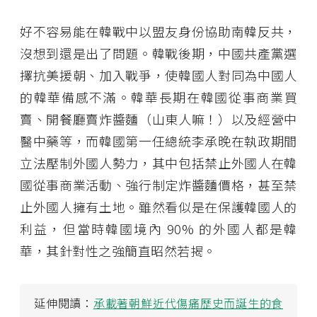
好不容易能在韓戰中以盟友身份協助南韓反共，
沒想到還是出了問題。韓戰後期，中國共產黨選
擇抗美援朝、加入戰爭，使韓國人對同為中國人
的韓華備感不滿。韓華長期在韓國從事商業買
賣、開餐廳賣炸醬麵（山東人嘛！）以及經營中
醫中藥等，而韓國第一任總統李承晚在執政期間
立法壓制外國人勢力，其中包括禁止外國人在韓
國從事商業活動、強行制定炸醬麵價格，甚至禁
止外國人擁有土地。雖然看似是在保護韓國人的
利益，但當時韓國境內 90% 的外國人都是韓
華，其針對性之強簡直昭然若揭。
延伸閱讀：
承載著朝鮮近代傷痛歷史而誕生的食