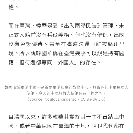
權。
而在臺灣，韓華是受《出入國移民法》管理，未
正式入籍前沒有兵役義務、但也沒有健保，出國
沒有免簽優待、甚至在臺違法還可能被驅逐出
境。所以說韓國華僑在臺灣幾乎可以說是持有國
籍，但待遇卻等同「外國人」的存在。
韓國漢城華僑小學，是首爾華僑孩童的教育中心，與曾經的中華民國大
使館、今天的中國駐韓大使館只有一牆之隔。
（Source:
Noulovanarderso
\ CC BY-SA 3.0）
自清國以來，許多韓華其實終其一生不曾踏上中
國、或者中華民國在臺灣的土地，世世代代都在