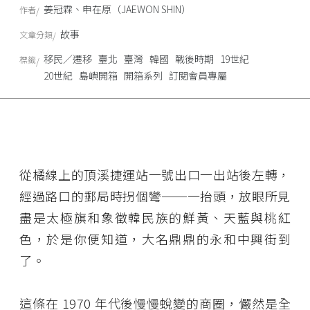
姜冠霖、申在原（JAEWON SHIN）
作者
故事
文章分類
移民／遷移
臺北
臺灣
韓國
戰後時期
19世紀
標籤
20世紀
島嶼開箱
開箱系列
訂閱會員專屬
從橘線上的頂溪捷運站一號出口一出站後左轉，
經過路口的郵局時拐個彎──一抬頭，放眼所見
盡是太極旗和象徵韓民族的鮮黃、天藍與桃紅
色，於是你便知道，大名鼎鼎的永和中興街到
了。
這條在 1970 年代後慢慢蛻變的商圈，儼然是全