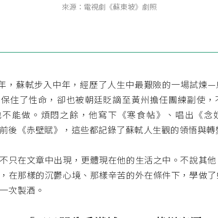
來源：電視劇《蘇東坡》劇照
79 年，蘇軾步入中年，經歷了人生中最艱險的一場試煉
地保住了性命，卻也被朝廷貶謫至黃州擔任團練副使，
也不能做。煩悶之餘，他寫下《寒食帖》、唱出《念
前後《赤壁賦》，這些都記錄了蘇軾人生觀的領悟與轉
不只在文章中出現，更體現在他的生活之中。不說其他
，在那樣的沉鬱心境、那樣辛苦的外在條件下，學做了
一次製酒。