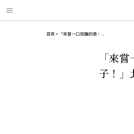
首頁
「來嘗一口我釀的酒， ...
「來嘗
子！」