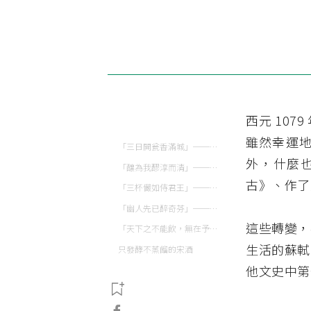
西元 10
雖然幸運
「三日開瓮香滿城」──黃州蜜酒
外，什麼
「釀為我醪淳而清」──惠州桂花酒
古》、作了
「三杯儼如侍君王」──惠州、儋州真一酒
「幽人先已醉奇芬」──儋州天門冬酒
這些轉變，
「天下之不能飲，無在予下者。」──蘇軾愛酒而量少
生活的蘇軾
只發酵不蒸餾的宋酒
他文史中第