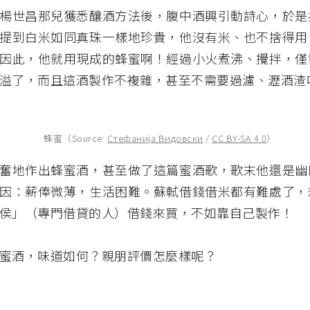
楊世昌那兒獲悉釀酒方法後，腹中酒興引動詩心，於是
提到白米如同真珠一樣地珍貴，他沒有米、也不捨得用
因此，他就用現成的蜂蜜啊！經過小火煮沸、攪拌，僅
溢了，而且這酒製作不複雜，甚至不需要過濾、瀝酒渣
蜂蜜（Source:
Стефанија Видовски
/
CC BY-SA 4.0
）
奮地作出蜂蜜酒，甚至做了這篇蜜酒歌，歌末他還是幽
因：薪俸微薄，生活困難。蘇軾借錢借米都有難處了，
侯」（專門借貸的人）借錢來買，不如靠自己製作！
蜜酒，味道如何？親朋評價怎麼樣呢？