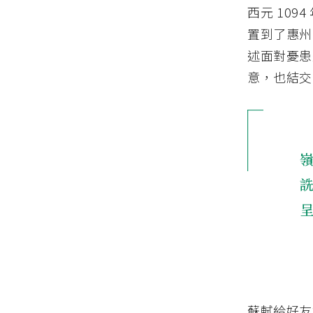
西元 10
置到了惠州
述面對憂患
意，也結交
蘇軾給好友