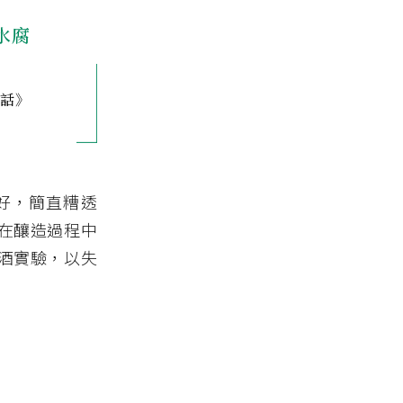
水腐
錄話》
好，簡直糟透
在釀造過程中
酒實驗，以失