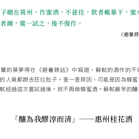
蘇子瞻在黃州，作蜜酒，不甚佳，飲者輒暴下，蜜
敗者爾，嘗一試之，後不復作。
《避暑
一輩的葉夢得在《避暑錄話》中寫道，蘇軾的酒作的不
的人竟都跑去狂拉肚子。查一查原因，可能是因為蜂蜜
軾經過這次嘗試過後，就不再做蜂蜜酒。蘇軾最早的釀
「釀為我醪淳而清」──惠州桂花酒