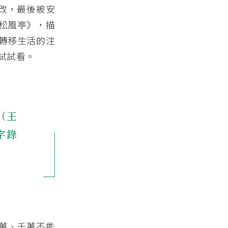
再改，最後被安
松風亭》，描
轉移生活的注
試試看。
（王
字錄
萬、千萬不能