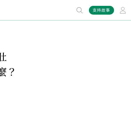
支持故事
肚
麼？