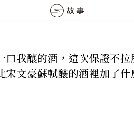
一口我釀的酒，這次保證不拉
北宋文豪蘇軾釀的酒裡加了什