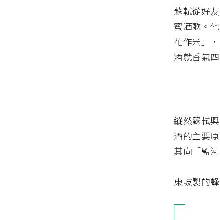
蘇軾從好友
蜜酒歌。他
花作米」，
酒就香氣四
縱然蘇軾興
酒的主要原
其向「監河
東坡製的蜂