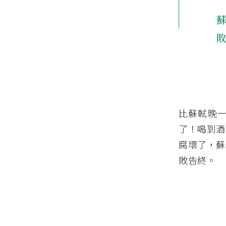
比蘇軾晚
了！喝到酒
腐壞了，蘇
敗告終。