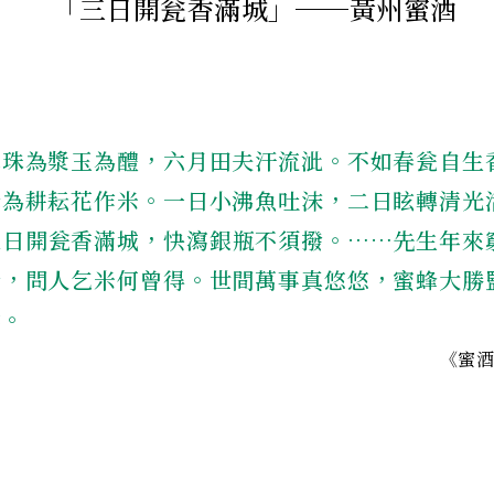
「三日開瓮香滿城」──黃州蜜酒
真珠為漿玉為醴，六月田夫汗流泚。不如春瓮自生
蜂為耕耘花作米。一日小沸魚吐沫，二日眩轉清光
三日開瓮香滿城，快瀉銀瓶不須撥。……先生年來
骨，問人乞米何曾得。世間萬事真悠悠，蜜蜂大勝
侯。
《蜜