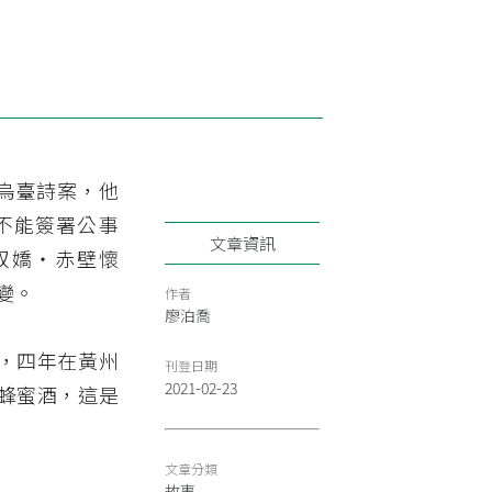
—烏臺詩案，他
不能簽署公事
文章資訊
奴嬌・赤壁懷
變。
作者
廖泊喬
，四年在黃州
刊登日期
2021-02-23
蜂蜜酒，這是
文章分類
故事