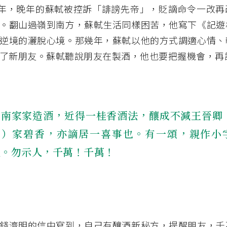
94 年，晚年的蘇軾被控訴「誹謗先帝」，貶謫命令一改
。翻山過嶺到南方，蘇軾生活同樣困苦，他寫下《記遊
逆境的灑脫心境。那幾年，蘇軾以他的方式調適心情、
了新朋友。蘇軾聽說朋友在製酒，他也要把握機會，再
嶺南家家造酒，近得一桂香酒法，釀成不減王晉卿
詵）家碧香，亦謫居一喜事也。有一頌，親作小
呈。勿示人，千萬！千萬！
錢濟明的信中寫到，自己有釀酒新秘方，提醒朋友，千