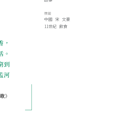
標籤
中國
宋
文豪
11世紀
飲食
香，
活。
窮到
監河
酒歌》