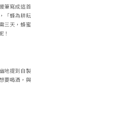
援筆寫成這首
，「蜂為耕耘
需三天，蜂蜜
呢！
幽地提到自製
想要喝酒，與