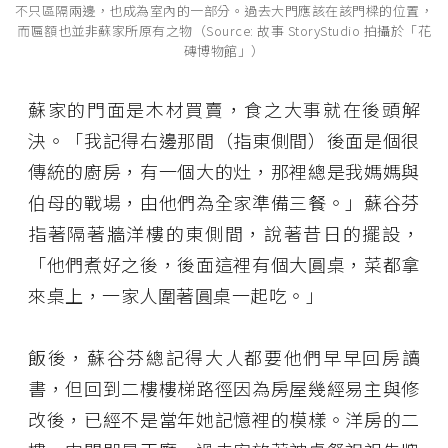
不只區隔兩邊，也成為室內的一部分。過去大門應該在該門樑的位置，
而匾額也並非蘇家所原有之物（Source: 故事 StoryStudio 拍攝於「花
磚博物館」）
蘇家的門面是木材買賣，食之大事就在後頭解
決。「我記得右邊那間（指東側間）後面是個很
傳統的廚房，有一個大的灶，那裡總是我媽媽與
伯母的戰場，由他們為全家準備三餐。」蘇谷芬
指著隔著牆洋樓的東側間，說著昔日的擺設，
「他們煮好之後，後面這裡有個大圓桌，菜都拿
來桌上，一家人圍著圓桌一起吃。」
飯後，蘇谷芬總記得大人都要他們早早回房讀
書，但回到二樓樓梯路徑因為房屋幾經易主與修
改後，已經不是當年她記憶裡的模樣。洋房的二