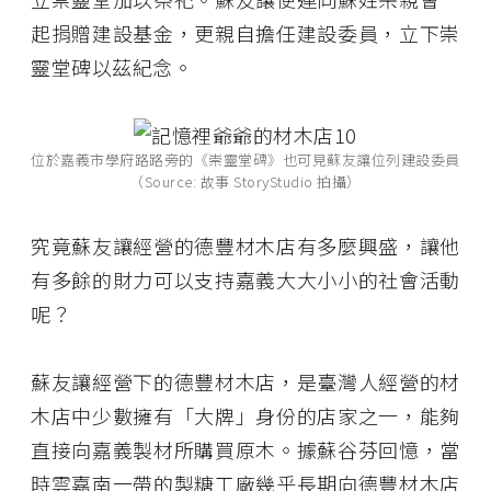
起捐贈建設基金，更親自擔任建設委員，立下崇
靈堂碑以茲紀念。
位於嘉義市學府路路旁的《崇靈堂碑》也可見蘇友讓位列建設委員
（Source: 故事 StoryStudio 拍攝）
究竟蘇友讓經營的德豐材木店有多麼興盛，讓他
有多餘的財力可以支持嘉義大大小小的社會活動
呢？
蘇友讓經營下的德豐材木店，是臺灣人經營的材
木店中少數擁有「大牌」身份的店家之一，能夠
直接向嘉義製材所購買原木。據蘇谷芬回憶，當
時雲嘉南一帶的製糖工廠幾乎長期向德豐材木店