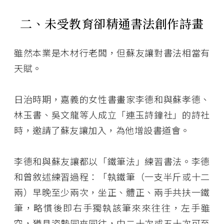
二、未受教育卻精通書法創作詩畫
雖然本業是木材行老闆，但蘇友讓對書法相當有
天賦。
日治時期，嘉義的女性書畫家李德和與蘇孝德、
林玉書、吳文龍等人成立「連玉詩鐘社」的詩社
時，邀請了蘇友讓加入，為他增設書道會。
李德和與蘇友讓都以「鐵筆法」練習書法。李德
和曾敘述練習過程：「執鐵筆（一支半斤或十二
兩）早晚至少兩次，坐正、體正、兩手共扶一鐵
筆，略慣後即右手獨執該筆來來往往，左手雖
空，猶具姿勢同來同往，由二十次或五十次可至