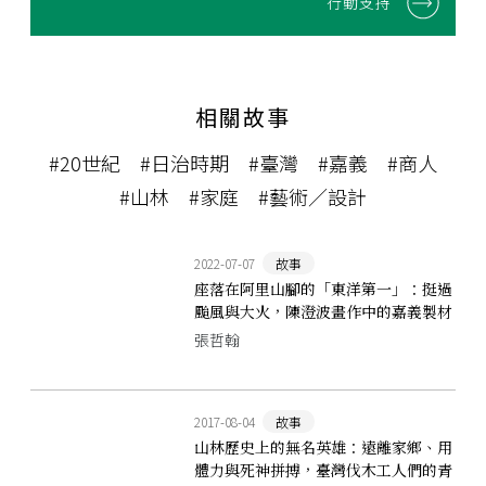
行動支持
相關故事
#20世紀
#日治時期
#臺灣
#嘉義
#商人
#山林
#家庭
#藝術／設計
2022-07-07
故事
座落在阿里山腳的「東洋第一」：挺過
颱風與大火，陳澄波畫作中的嘉義製材
所
張哲翰
2017-08-04
故事
山林歷史上的無名英雄：遠離家鄉、用
體力與死神拼搏，臺灣伐木工人們的青