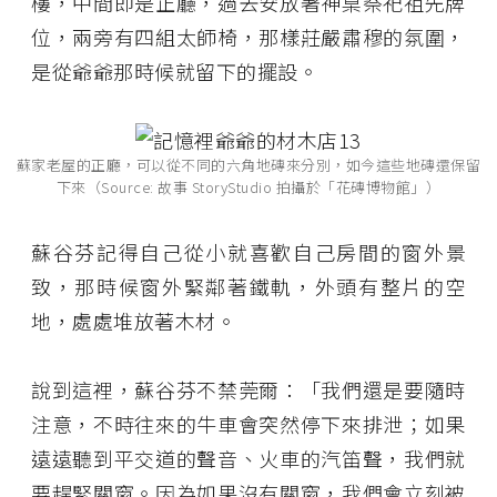
樓，中間即是正廳，過去安放著神桌祭祀祖先牌
位，兩旁有四組太師椅，那樣莊嚴肅穆的氛圍，
是從爺爺那時候就留下的擺設。
蘇家老屋的正廳，可以從不同的六角地磚來分別，如今這些地磚還保留
下來（Source: 故事 StoryStudio 拍攝於「花磚博物館」）
蘇谷芬記得自己從小就喜歡自己房間的窗外景
致，那時候窗外緊鄰著鐵軌，外頭有整片的空
地，處處堆放著木材。
說到這裡，蘇谷芬不禁莞爾：「我們還是要隨時
注意，不時往來的牛車會突然停下來排泄；如果
遠遠聽到平交道的聲音、火車的汽笛聲，我們就
要趕緊關窗。因為如果沒有關窗，我們會立刻被