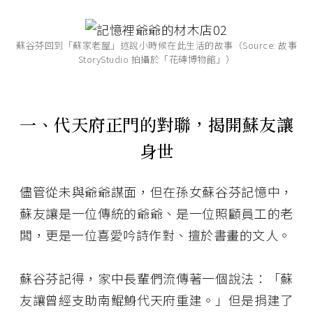
蘇谷芬回到「蘇家老屋」述說小時候在此生活的故事（Source: 故事
StoryStudio 拍攝於「花磚博物館」）
一、代天府正門的對聯，揭開蘇友讓
身世
儘管從未與爺爺謀面，但在孫女蘇谷芬記憶中，
蘇友讓是一位傳統的爺爺、是一位照顧員工的老
闆，更是一位喜愛吟詩作對、擅於書畫的文人。
蘇谷芬記得，家中長輩們流傳著一個說法：「蘇
友讓曾經支助南鯤鯓代天府重建。」但是捐建了