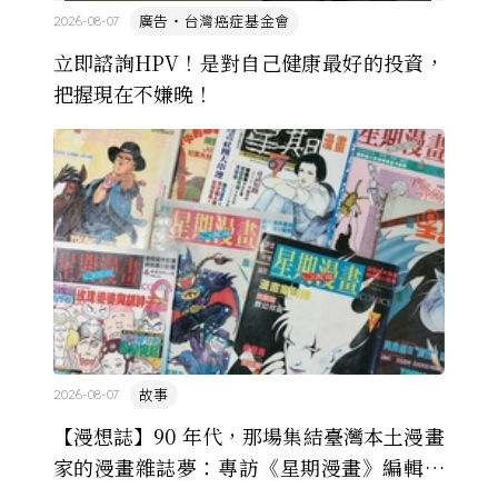
廣告・台灣癌症基金會
2026-08-07
立即諮詢HPV！是對自己健康最好的投資，
把握現在不嫌晚！
故事
2026-08-07
【漫想誌】90 年代，那場集結臺灣本土漫畫
家的漫畫雜誌夢：專訪《星期漫畫》編輯黃
健和