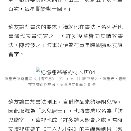
百次，每星期變動一回。」
蘇友讓對書法的要求，造就他在書法上名列近代
臺灣代表書法家之一，許多後輩皆向其請教書
法，陳澄波之子陳重光便曾在童年時跟隨蘇友讓
習字。
陳重光所寫書法《川流不息》（Source: 《川流不息》，陳重光，嘉義
市立美術館典藏，陳澄波文化基金會提供）
蘇友讓由於書法剛正，自稱作品能夠嚇阻鬼怪，
因此取號為「恐鬼居士」，也將書房取名為「妨
鬼瞰室」，這裡也成了許多詩人聚會之處。當時
文壇裡重要的《三六九小報》的主編趙劍泉（趙