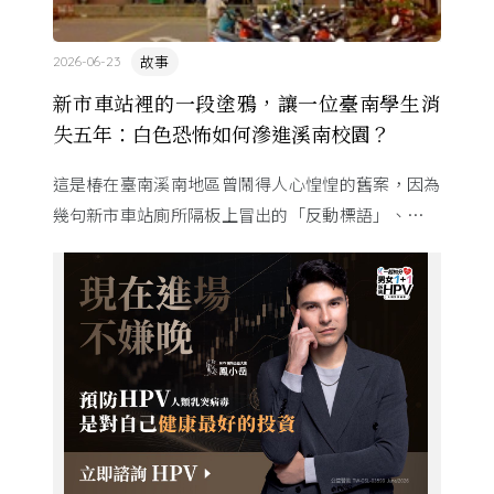
故事
2026-06-23
新市車站裡的一段塗鴉，讓一位臺南學生消
失五年：白色恐怖如何滲進溪南校園？
這是椿在臺南溪南地區曾鬧得人心惶惶的舊案，因為
幾句新市車站廁所隔板上冒出的「反動標語」、一段
字跡相似的筆跡，有著大好前程的青年被逮補了⋯⋯