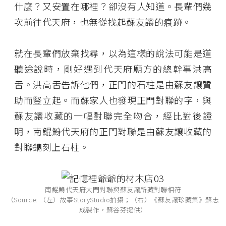
什麼？又安置在哪裡？卻沒有人知道。長輩們幾
次前往代天府，也無從找起蘇友讓的痕跡。
就在長輩們放棄找尋，以為這樣的說法可能是道
聽途說時，剛好遇到代天府廟方的總幹事洪高
舌。洪高舌告訴他們，正門的石柱是由蘇友讓贊
助而豎立起。而蘇家人也發現正門對聯的字，與
蘇友讓收藏的一幅對聯完全吻合，經比對後證
明，南鯤鯓代天府的正門對聯是由蘇友讓收藏的
對聯鐫刻上石柱。
南鯤鯓代天府大門對聯與蘇友讓所藏對聯相符
（Source: （左）故事StoryStudio拍攝；（右）《蘇友讓珍藏集》蘇志
成製作，蘇谷芬提供）