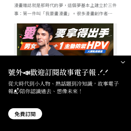
漫畫雜誌就是那時代的夢，這個夢基本上建立於三件
事：第一件叫「我要畫漫畫」。很多漫畫創作者從小
看漫畫，他們想畫，但以前一講出來就會被罵，「你
畫畫怎麼活？」
號外📣歡迎訂閱故事電子報 .ᐟ‪‪.ᐟ
從大時代到小人物、熱話題到冷知識，故事電子
報📬陪你認識過去、想像未來！
廣告・台灣癌症基金會
2026-08-07
伴侶和妳一起預防HPV，才有資格說愛妳！
免費訂閱