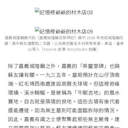
嘉義城隍廟展示的《嘉義城隍廟改築碑記》顯示 1938 年完成城隍廟改
建，其中蘇友讓贊助二百圓，以及其他著名木材商蔡長春、周溫、潘崇
山等人（Source: 故事 StoryStudio 拍攝）
除了嘉義城隍廟之外，嘉義的「崇靈堂碑」也與
蘇友讓有關。一九三五年，當局預計在山仔頂南
端、紅毛埤西南處建設高爾夫球場。但這裡奇峰
環繞、溪水蜿蜒，是被稱為「牛眠吉地」的風水
寶地，自古就是築墳的良地。這些古墳有後代者
還能遷徙，如為無主墓則可能面臨拆除的情況。
因此，嘉義有識之士便聚集起那些無主屍骨，建
立崇靈堂加以祭祀。蘇友讓便連同蘇姓宗親會一