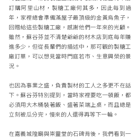
訂購阿里山材，製糖工廠何其多，因此每到過
年，家裡總會準備滿屋子最頂級的金黃烏魚子，
回贈給這些製糖工廠，感謝他們一年來的光顧。
雖然，蘇谷芬並不清楚爺爺的材木店到底每年賺
進多少，但從長輩們的描述中，那可觀的製糖工
廠訂單，可以想見當時門庭若市、生意興榮的景
況。
也因為事業之盛，負責製材的工人之多更不在話
下。蘇谷芬特別提到，當時家裡要吃一頓飯，都
必須用大木桶裝著飯、盛著菜端上桌，而且總是
立刻被瓜分完，慢來的人還得再等下一輪。
在嘉義城隍廟與崇靈堂的石碑背後，我們看到一