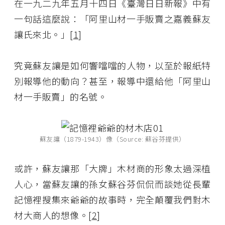
在一九二九年五月十四日《臺灣日日新報》中有
一句話這麼說：「阿里山材一手販賣之嘉義蘇友
讓氏來北。」[
1
]
究竟蘇友讓是如何響噹噹的人物，以至於報紙特
別報導他的動向？甚至，報導中還給他「阿里山
材一手販賣」的名號。
蘇友讓（1879-1943）像（Source: 蘇谷芬提供）
或許，蘇友讓那「大牌」木材商的形象太過深植
人心，當蘇友讓的孫女蘇谷芬侃侃而談她從長輩
記憶裡搜集來爺爺的故事時，完全顛覆我們對木
材大商人的想像。[
2
]