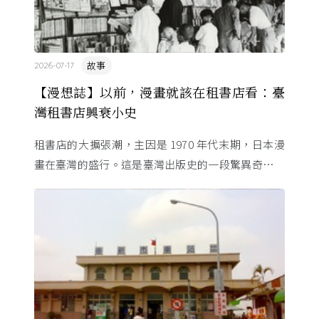
故事
2026-07-17
【漫想誌】以前，漫畫就該在租書店看：臺
灣租書店興衰小史
租書店的大擴張潮，主因是 1970 年代末期，日本漫
畫在臺灣的盛行。這是臺灣出版史的一段驚異奇航。
由於臺灣和日本自 1972 年斷交，著作權失去國與國
的協定保護 ...