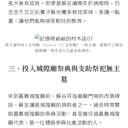
長大後有成就。即便是蘇友讓晚年於病榻時，仍
念念不忘交託養子蘇光曦多栽培弟妹，多讀一點
書，讓他們能夠接受較好的教育。
蘇友讓所寫七言對聯（Source:《七言對聯》，蘇友讓，嘉義市立美術
館典藏，陳澄波文化基金會提供）
三、投入城隍廟祭典與支助祭祀無主
墓
來到嘉義城隍廟前，蘇谷芬指著廟門旁的改築碑
說，蘇友讓是城隍廟的捐款者之一，過去時常贊
助嘉義城隍廟的祭典活動，甚至擔任過嘉義城隍
廟代表，是一位積極參與社會活動的人。