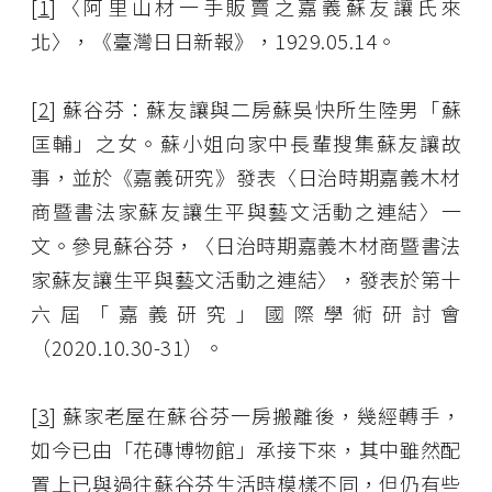
[
1
]〈阿里山材一手販賣之嘉義蘇友讓氏來
北〉，《臺灣日日新報》，1929.05.14。
[
2
] 蘇谷芬：蘇友讓與二房蘇吳快所生陸男「蘇
匡輔」之女。蘇小姐向家中長輩搜集蘇友讓故
事，並於《嘉義研究》發表〈日治時期嘉義木材
商暨書法家蘇友讓生平與藝文活動之連結〉一
文。參見蘇谷芬，〈日治時期嘉義木材商暨書法
家蘇友讓生平與藝文活動之連結〉，發表於第十
六屆「嘉義研究」國際學術研討會
（2020.10.30-31）。
[
3
] 蘇家老屋在蘇谷芬一房搬離後，幾經轉手，
如今已由「花磚博物館」承接下來，其中雖然配
置上已與過往蘇谷芬生活時模樣不同，但仍有些