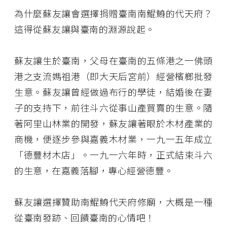
為什麼蘇友讓會選擇捐贈臺南南鯤鯓的代天府？
這得從蘇友讓與臺南的淵源說起。
蘇友讓生於臺南，父母在臺南的五條港之一佛頭
港之支流媽祖港（即大天后宮前）經營檳榔批發
生意。蘇友讓曾經做過布行的學徒，結婚後在妻
子的支持下，前往斗六從事山產買賣的生意。隨
著阿里山林業的開發，蘇友讓著眼於木材產業的
商機，便逐步參與嘉義木材業，一九一五年成立
「德豐材木店」。一九一六年時，正式結束斗六
的生意，在嘉義落腳，專心經營德豐。
蘇友讓選擇贊助南鯤鯓代天府修廟，大概是一種
從臺南發跡、回饋臺南的心情吧！