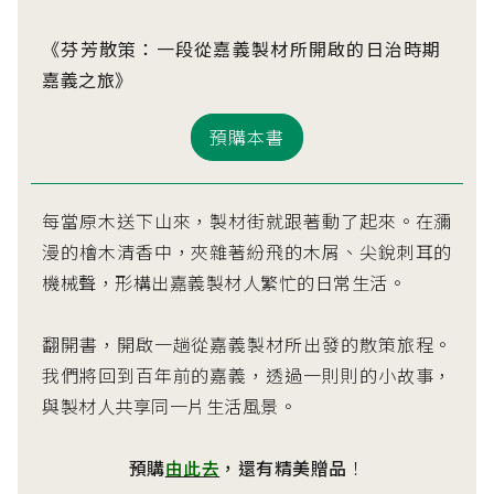
《芬芳散策：一段從嘉義製材所開啟的日治時期
嘉義之旅》
預購本書
每當原木送下山來，製材街就跟著動了起來。在瀰
漫的檜木清香中，夾雜著紛飛的木屑、尖銳刺耳的
機械聲，形構出嘉義製材人繁忙的日常生活。
翻開書，開啟一趟從嘉義製材所出發的散策旅程。
我們將回到百年前的嘉義，透過一則則的小故事，
與製材人共享同一片生活風景。
預購
由此去
，還有精美贈品
！