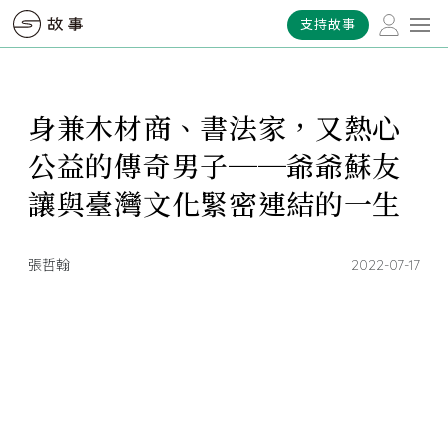
支持故事
身兼木材商、書法家，又熱心
公益的傳奇男子──爺爺蘇友
讓與臺灣文化緊密連結的一生
張哲翰
2022-07-17