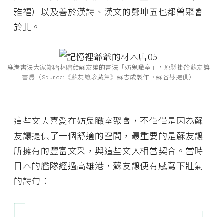
雅福）以及善於漢詩、漢文的鄭坤五也都曾聚會
於此。
鹿港書法大家鄭貽林贈給蘇友讓的書法「妨鬼瞰室」，原懸掛於蘇友讓
書房（Source:《蘇友讓珍藏集》蘇志成製作，蘇谷芬提供）
這些文人喜愛在妨鬼瞰室聚會，不僅僅是因為蘇
友讓提供了一個舒適的空間，最重要的是蘇友讓
所擁有的豐富文采，與這些文人相當契合。當時
日本的艦隊經過高雄港，蘇友讓便有感寫下壯氣
的詩句：