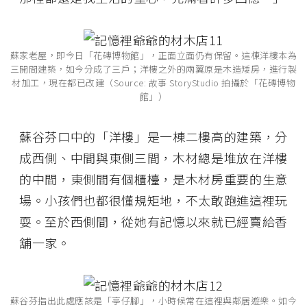
蘇家老屋，即今日「花磚博物館」，正面立面仍有保留。這棟洋樓本為
三開間建築，如今分成了三戶；洋樓之外的兩翼原是木造矮房，進行製
材加工，現在都已改建（Source: 故事 StoryStudio 拍攝於「花磚博物
館」）
蘇谷芬口中的「洋樓」是一棟二樓高的建築，分
成西側、中間與東側三間，木材總是堆放在洋樓
的中間，東側間有個櫃檯，是木材房重要的生意
場。小孩們也都很懂規矩地，不太敢跑進這裡玩
耍。至於西側間，從她有記憶以來就已經賣給香
舖一家。
蘇谷芬指出此處應該是「亭仔腳」，小時候常在這裡與鄰居遊樂。如今