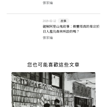
春和血淚
張家綸
2019-02-12
故事
破解阿里山鬼故事：樹靈塔真的是出於
日人濫伐森林所設的嗎？
張家綸
您也可能喜歡這些文章