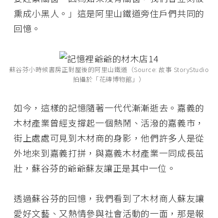
熏成小黑人。」這是阿里山鐵道旁住戶們共同的
回憶。
蘇谷芬小時候書房正對屋後的阿里山鐵道（Source: 故事 StoryStudio
拍攝於「花磚博物館」）
如今，這樣的記憶隨著一代代漸漸逝去。嘉義的
木材產業曾經支撐起一個熱鬧、活潑的嘉義市，
街上處處可見到木材商的身影，他們許多人是從
外地來到嘉義打拼，與嘉義木材產業一同成長茁
壯，蘇谷芬的爺爺蘇友讓正是其中一位。
透過蘇谷芬的回憶，我們看到了木材商人蘇友讓
愛好文藝、又熱情參與社會活動的一面，那是報