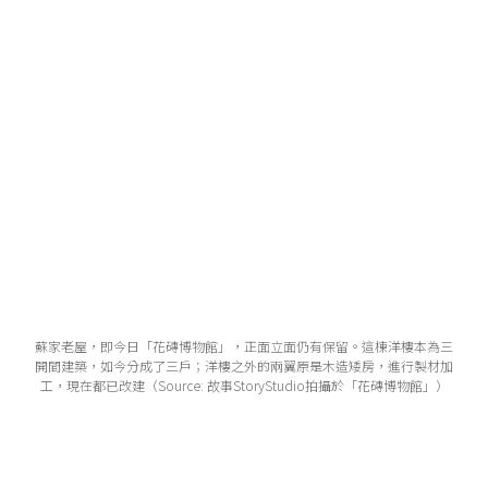
蘇家老屋，即今日「花磚博物館」，正面立面仍有保留。這棟洋樓本為三
開間建築，如今分成了三戶；洋樓之外的兩翼原是木造矮房，進行製材加
工，現在都已改建（Source: 故事StoryStudio拍攝於「花磚博物館」）