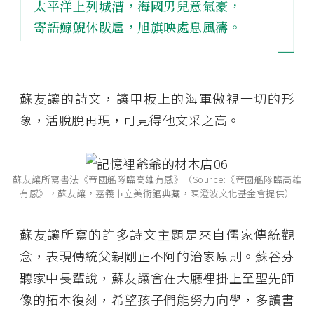
太平洋上列城漕，海國男兒意氣豪，
寄語鯨鯢休跋扈，旭旗映處息風濤。
蘇友讓的詩文，讓甲板上的海軍傲視一切的形
象，活脫脫再現，可見得他文采之高。
蘇友讓所寫書法《帝國艦隊臨高雄有感》（Source:《帝國艦隊臨高雄
有感》，蘇友讓，嘉義市立美術館典藏，陳澄波文化基金會提供）
蘇友讓所寫的許多詩文主題是來自儒家傳統觀
念，表現傳統父親剛正不阿的治家原則。蘇谷芬
聽家中長輩說，蘇友讓會在大廳裡掛上至聖先師
像的拓本復刻，希望孩子們能努力向學，多讀書