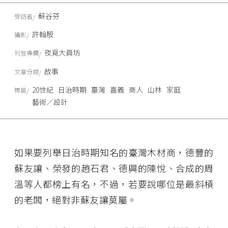
蘇谷芬
受訪者
許翰殷
攝影
夜覓大員坊
刊登專欄
故事
文章分類
20世紀
日治時期
臺灣
嘉義
商人
山林
家庭
標籤
藝術／設計
如果要列舉日治時期知名的臺灣木材商，德豐的
蘇友讓、榮發的趙石君、德興的陳悅、合成的周
溫等人都榜上有名，不過，若要說哪位是最斜槓
的老闆，絕對非蘇友讓莫屬。