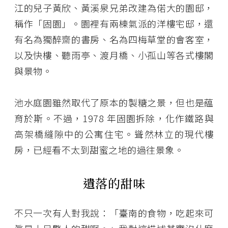
江的兒子黃欣、黃溪泉兄弟改建為偌大的園邸，
稱作「固園」。園裡有兩棟氣派的洋樓宅邸，還
有名為獨醉齋的書房、名為四梅草堂的會客室，
以及快樓、聽雨亭、渡月橋、小孤山等各式樓閣
與景物。
池水庭園雖然取代了原本的製糖之景，但也是藴
育於斯。不過，1978 年固園拆除，化作鐵路與
高架橋縫隙中的公寓住宅。聳然林立的現代樓
房，已經看不太到甜蜜之地的過往景象。
遺落的甜味
不只一次有人對我說：「臺南的食物，吃起來可