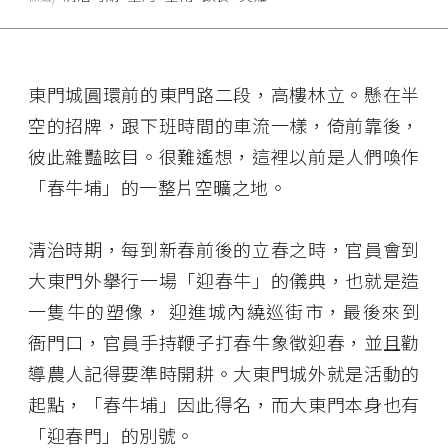
東門城圓環前的東門路二段，高樓林立。懸在半
空的招牌，跟下班時間的車流一樣，倚前靠後，
彼此雜豔眩目。很難遙想，這裡以前是人們喚作
「春牛埔」的一整片空曠之地。
清治時期，每到新春前後的立春之時，官員會到
大東門外擧行一場「迎春牛」的儀典，也就是造
一隻牛的塑像， 迎進城內繞巡街市，最後來到
衙門口，官員手持鞭子打春牛象徵迎春，並且勸
導農人記得要準時開耕。大東門城外就是活動的
起點，「春牛埔」因此得名，而大東門本身也有
「迎春門」的別號。