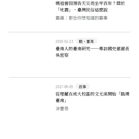
媽祖曾因預告天災而坐牢百年？關於
「地震」，臺灣民俗這麼說
震識：那些你想知道的震事
2019-01-23
觀‧臺灣
臺南人的臺南研究──專訪國史館館長
吳密察
2017-09-05
故事
從埋藏在成大校區的文元溪開始「踏溯
臺南」
涂豐恩