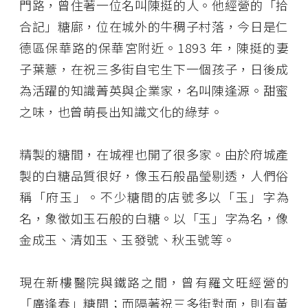
門路，曾住著一位名叫陳挺的人。他經營的「拾
合記」糖廍，位在城外的牛稠子村落，今日是仁
德區保華路的保華宮附近。1893 年，陳挺的妻
子葉薏，在祝三多街自宅生下一個孩子，日後成
為活躍的知識菁英與企業家，名叫陳逢源。甜蜜
之味，也曾萌長出知識文化的綠芽。
精製的糖間，在城裡也開了很多家。由於府城產
製的白糖品質很好，像玉石般晶瑩剔透，人們俗
稱「府玉」。不少糖間的店號多以「玉」字為
名，象徵如玉石般的白糖。以「玉」字為名，像
金成玉、清如玉、玉發號、秋玉號等。
現在新樓醫院與鐵路之間，曾有羅文旺經營的
「廣逢春」糖間；而隔著祝三多街對面，則有黃