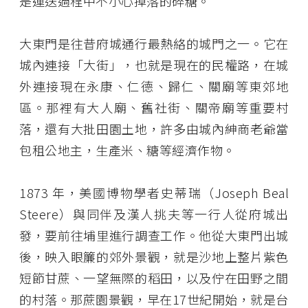
是運送過程中不小心掉落的碎糖。
大東門是往昔府城通行最熱絡的城門之一。它在
城內連接「大街」，也就是現在的民權路，在城
外連接現在永康、仁德、歸仁、關廟等東郊地
區。那裡有大人廟、舊社街、關帝廟等重要村
落，還有大批田園土地，許多由城內紳商老爺當
包租公地主，生產米、糖等經濟作物。
1873 年，美國博物學者史蒂瑞（Joseph Beal
Steere）與同伴及漢人挑夫等一行人從府城出
發，要前往埔里進行調查工作。他從大東門出城
後，映入眼簾的郊外景觀，就是沙地上整片紫色
短節甘蔗、一望無際的稻田，以及佇在田野之間
的村落。那蔗園景觀，早在17世紀開始，就是台