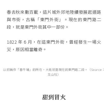
春去秋來數百載，這片城外郊地陸續發展起道路
與市街，古稱「東門外街」。現在的東門路二
段，就是東門外街其中一部份。
1822 年 6 月，在這東門外街，曾經發生一場火
災，原因相當離奇。
以前稱作「春牛埔」的所在，大抵就是現在的東門路二段。（Source：
玉山社）
甜到冒火