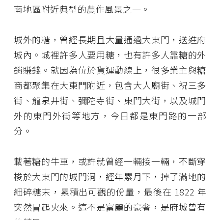
南地區附近典型的農作風景之一。
城外的糖，曾經長期且大量通過大東門，送進府
城內。城裡許多人要用糖，也有許多人靠糖的外
銷賺錢。就因為位於貨運動線上，很多業主與糖
商都聚集在大東門附近，包含大人廟街、祝三多
街、龍泉井街、彌陀寺街、東門大街，以及城門
外的東門外街等地方，今日都是東門路的一部
分。
載著糖的牛車，或許就曾經一輛接一輛，不斷穿
梭於大東門的城門洞，經年累月下，掉了滿地的
細碎糖末，累積出可觀的份量，最後在 1822 年
突然冒起火來。這不是富麗的豪奢，是府城曾有