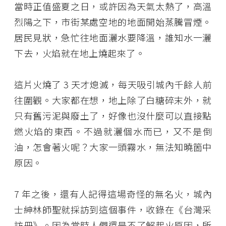
當時正值盛夏之日，或許因為天氣太熱了，高溫
烈陽之下，市街某處空地的地面開始蒸騰冒煙。
居民見狀，急忙往地面灑水要降溫，誰知水一灑
下去，火焰就在地上燒起來了。
這片火燒了 3 天才熄滅，每天吸引城內千餘人前
往圍觀。大家都在想，地上除了白糖碎末外，就
只有舊污泥與廢土了，好像也沒什麼可以直接點
燃火焰的東西。不過就灑個水而已，又不是倒
油，怎會著火呢？大家一頭霧水，無法知曉箇中
原因。
7 年之後，還有人記得這場奇怪的無名火，城內
士紳林師聖就採訪到這個事件，收錄在《台灣采
訪冊》。因為當時人們還是不了解起火原因，所