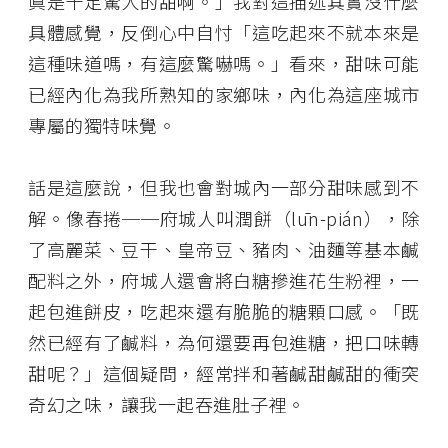
眞是十足驚人的甜啊。」我對這描述其實沒什麼
具體感覺，反倒心中自忖「這吃起來不就本來是
這種味道嗎，有這麼驚嚇嗎。」看來，甜味可能
已經內化為我所熟知的家鄉味，內化為這座城市
專屬的獨特味覺。
話是這麼說，但我也會對城內一部分甜味感到不
解。像春捲──府城人叫潤餅（lūn-pián），除
了高麗菜、豆干、皇帝豆、豬肉、油麵等基本鹹
配料之外，府城人還會將白糖摻進花生粉裡，一
起包進餅皮，吃起來還有脆脆的糖顆口感。「既
然已經有了鹹料，為何還要再包進糖，把口味轉
甜呢？」這個疑問，經常拌和著鹹甜鹹甜的衝突
奇幻之味，讓我一起吞進肚子裡。