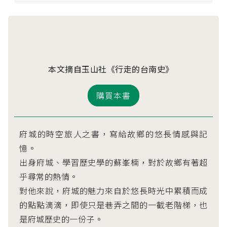
本文摘自玉山社《行走的台南史》
購買本書
府城的時空旅人之書，寫給故鄉的悠長情感與記
憶。
出身府城、學習歷史學的蘇峯楠，對於故鄉有著超
乎尋常的熱情。
對他來說，府城的魅力來自於悠長時光中累積而成
的點點滴滴，即使只是巷弄之間的一截老階梯，也
是府城歷史的一份子。