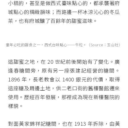
小糕的，甚至是做西式臺味點心的，都承襲著府
城點心的精緻韻味；而路邊一杯冰涼沁心的冬瓜
茶，也有府城釀了百餘年的甜蜜滋味。
童年必吃的甜食之一，西式台味點心──牛粒。（Source：玉山社）
這甜蜜之地，在 20 世紀前後開始有了變化。廣
逢春糖間旁，原有另一座張建記經營的糖間。
1896 年，長老教會以 1400 銀元的代價，取得
這座糖及周邊土地，供二老口街的舊樓醫館遷來
使用。歷經百年發展，那裡成為現在新樓醫院的
樣貌。
對面黃家錦祥記糖間，也在 1913 年拆除，由黃