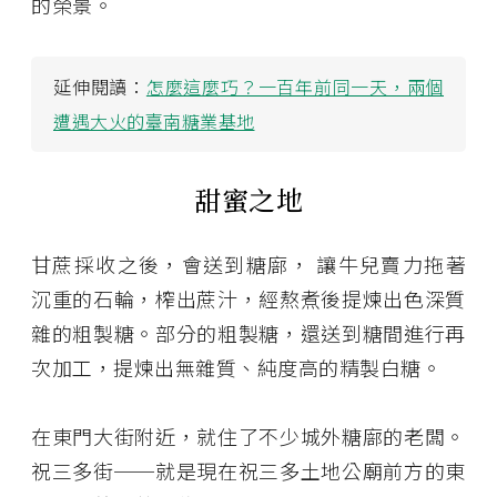
的榮景。
延伸閱讀：
怎麼這麼巧？一百年前同一天，兩個
遭遇大火的臺南糖業基地
甜蜜之地
甘蔗採收之後，會送到糖廍， 讓牛兒賣力拖著
沉重的石輪，榨出蔗汁，經熬煮後提煉出色深質
雜的粗製糖。部分的粗製糖，還送到糖間進行再
次加工，提煉出無雜質、純度高的精製白糖。
在東門大街附近，就住了不少城外糖廍的老闆。
祝三多街──就是現在祝三多土地公廟前方的東