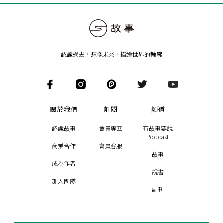
認識過去，想像未來
，
描繪世界的輪廓
關於我們
訂閱
頻道
認識故事
會員專區
有故事要說
Podcast
商業合作
會員客服
故事
成為作者
說書
加入團隊
副刊