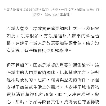
台南人吃春捲還會將白糖摻進花生粉裡，一口咬下，鹹甜的滋味在口中
迸發。（Source：玉山社）
府城人煮吃，糖確實是重要調味料之一。為何會
如此，說法很多，有說是福州人帶來的料理習
慣，有說是府城人是故意要加糖顯貴氣，總之沒
有定論，有些解釋反倒略顯牽強。
但不管如何，因為是糖貨的重要流通集散地，這
座城市的人們要取糖調味，比起其他地方，絕對
是相對便利的。也許，環境與歷史的條件，不但
支撐了商業或生活上的需求，也支撐了城市裡物
質與消費精緻化的趨向，繼而反映在糕餅、點
心、甜點、冰品等飲食文化，成為現在府城傳統