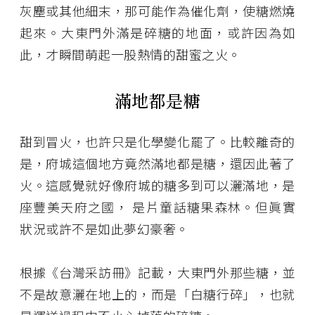
灰塵或其他細末，那可能作為催化劑，使糖燃燒
起來。大東門外滿是碎糖的地面，或許因為如
此，才瞬間萌起一股熱情的甜蜜之火。
滿地都是糖
甜到冒火，也許只是化學變化罷了。比較離奇的
是，府城這個地方竟然滿地都是糖，還因此著了
火。這感覺就好像府城的糖多到可以灑滿地，是
座豐美天府之國， 是片童話糖果森林。但眞實
狀況或許不是如此夢幻豪奢。
根據《台灣采訪冊》記載，大東門外那些糖，並
不是故意灑在地上的，而是「白糖行碎」，也就