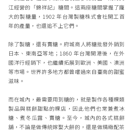
江經營的「錦祥記」糖間。這兩座糖間掌握了龐
大的製糖量，1902 年台灣製糖株式會社開工首
年的產量，也還追不上它們。
除了製糖，還有賣糖。府城商人將糖批發外銷到
日本、東南亞等地；1860 年台灣開港後，在外
國洋行經銷下，也繼續拓展到歐洲、美國、澳洲
等市場。世界許多地方都曾嚐過來自臺南的甜蜜
滋味。
而在城內，最需要用到糖的，就是製作各種粿類
製品與糕餅甜點的粿店，因此他們也常兼煮冰
糖、煮冬瓜露、賣糖。至今，城內的各式糕餅
舖，不論是做傳統嫁娶大餅的，還是做精緻配茶