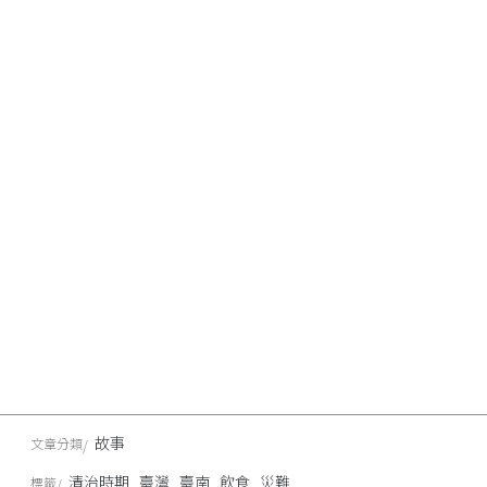
故事
文章分類
清治時期
臺灣
臺南
飲食
災難
標籤