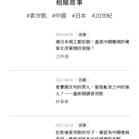
相關故事
#袁世凱
#中國
#日本
#20世紀
2024-04-09
故事
連日本棋王都臣服！重振中國圍棋的竟
是北洋軍閥段祺瑞？
江仲淵
2017-04-01
說書
是賣國求利的罪人，還是亂世之中的強
人？──重新閱讀袁世凱
林韋聿
2017-10-14
故事
他教過袁世凱的兒子，曾認為中國毫無
希望，最後卻成為中日親善的先驅