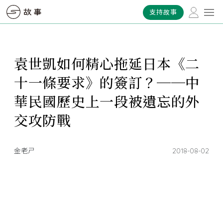
支持故事
袁世凱如何精心拖延日本《二
十一條要求》的簽訂？──中
華民國歷史上一段被遺忘的外
交攻防戰
金老ㄕ
2018-08-02