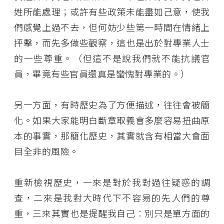
姓所能處理；或許有些政策未能盡如己意，使我
們感覺上過不去，但何妨少些第一時間在情緒上
抨擊，而先多做些觀察，這也是出於對專業人士
的一些尊重。（但這不是說我們就不能抗議官
員，畢竟有些官員還真是蠻愧對專業的。）
另一方面，有時歷史為了方便描述，往往會被簡
化。如果大家能明白斷章取義會多麼容易扭曲原
本的事實，那簡化歷史，其實就含有相當大會面
目全非的風險。
重新檢視歷史，一來是對於我對過往疑惑的調
查，二來是我對大時代下不容易的先人們的尊
重，三來其實也是提醒我自己：別只是單方面的