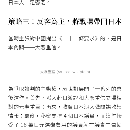
日本人十足鬱悶。
策略三：反客為主，將戰場帶回日本
當時主張對中國提出《二十一條要求》的，是日
本內閣──大隈重信。
大隈重信 (source: wikipidia)
為爭取談判的主動權，袁世凱展開了一系列的幕
後運作。首先，派人赴日遊說和大隈重信立場相
對的元老重臣；再來，收買日本浪人做間諜收集
情報；最後，秘密支持 4 個日本議員，而這些接
受了 16 萬日元選舉費用的議員就在議會中彈劾