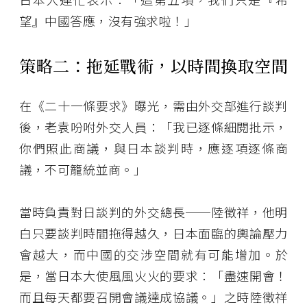
望』中國答應，沒有強求啦！」
策略二：拖延戰術，以時間換取空間
在《二十一條要求》曝光，需由外交部進行談判
後，老袁吩咐外交人員：「我已逐條細閱批示，
你們照此商議，與日本談判時，應逐項逐條商
議，不可籠統並商。」
當時負責對日談判的外交總長──陸徵祥，他明
白只要談判時間拖得越久，日本面臨的輿論壓力
會越大，而中國的交涉空間就有可能增加。於
是，當日本大使風風火火的要求：「盡速開會！
而且每天都要召開會議達成協議。」之時陸徵祥