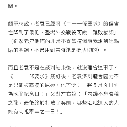
問。」
簡單來說，老袁已經將《二十一條要求》的傷害
性降到了最低，整場外交戰役可說「雖敗猶榮」
（雖然老ㄕ他喵的非常不喜歡這個讓我想到吃鍋
貼的名詞，不過用到當時還是挺貼切的）。
而且老袁不是在談判結束後，就沒理會這事了。
《二十一條要求》簽訂後，老袁深刻體會國力不
足只能被霸凌的屈辱，他下令：「將 5 月 9 日列
為國恥紀念日！」又對左右說：「勾踐不忘會稽
之恥，最後終於打敗了吳國，哪些咄咄逼人的人
終有肉袒牽羊之一日！」