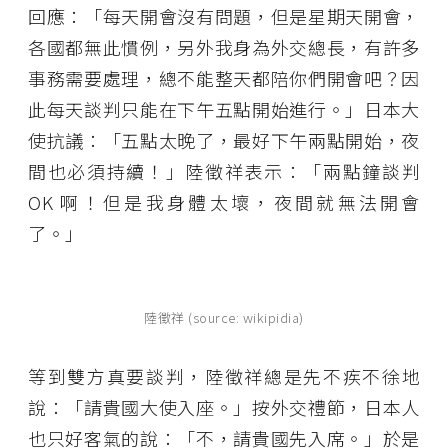
回應：「每天開會沒有問題，但是星期天開會，
各國都無此慣例，另外我身為外交總長，有許多
事務需要處理，總不能整天都陪你們開會吧？因
此每天談判只能在下午五點開始進行。」日本大
使抗議：「五點太晚了，最好下午兩點開始，夜
間也必須持續！」陸徵祥表示：「兩點鐘談判
OK 啊！但是我身體太壞，夜間就無法開會
了。」
陸徵祥 (source: wikipidia)
等到雙方真要談判，陸徵祥總是先不疾不徐地
說：「請貴國大使入座。」按外交禮節，日本人
也只好客氣的說：「不，請貴國先入席。」於是