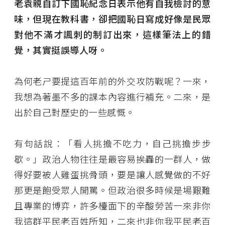
老袁親自訂下國恥紀念日表示他有自我檢討的意
味，但現在教科書，卻把國恥日寫成好像是民眾
對他不滿才諷刺的制訂出來，這樣筆法上的錯
覺，其實挺誤導人呀。
為何老ㄕ要提這百年前的外交攻防戰呢？一來，
我想為著墨不多的課本內容進行補充。二來，是
出於自己對歷史的一些感慨。
有句話說：「看人挑擔不吃力，自己挑擔步步
歇。」政治人物往往是最容易挨轟的一群人，做
得好要被人雞蛋挑骨頭，要是讓人感覺做的不好
那更是飽受眾人開罵。但政治很多時候是場艱難
且專業的博弈，許多檯面下的辛酸勞苦一來非你
我這群平民老百姓所知，二來也非你我平民老百