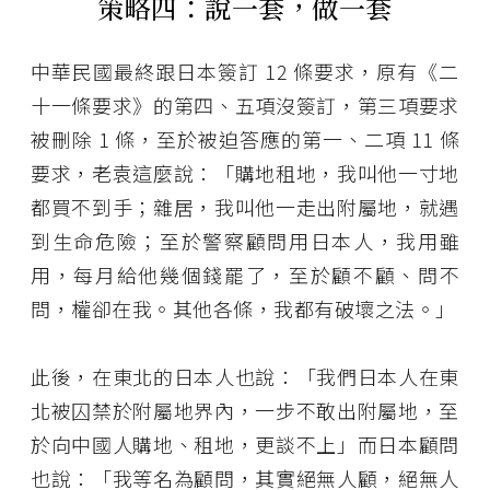
策略四：說一套，做一套
中華民國最終跟日本簽訂 12 條要求，原有《二
十一條要求》的第四、五項沒簽訂，第三項要求
被刪除 1 條，至於被迫答應的第一、二項 11 條
要求，老袁這麼說：「購地租地，我叫他一寸地
都買不到手；雜居，我叫他一走出附屬地，就遇
到生命危險；至於警察顧問用日本人，我用雖
用，每月給他幾個錢罷了，至於顧不顧、問不
問，權卻在我。其他各條，我都有破壞之法。」
此後，在東北的日本人也說：「我們日本人在東
北被囚禁於附屬地界內，一步不敢出附屬地，至
於向中國人購地、租地，更談不上」而日本顧問
也說：「我等名為顧問，其實絕無人顧，絕無人