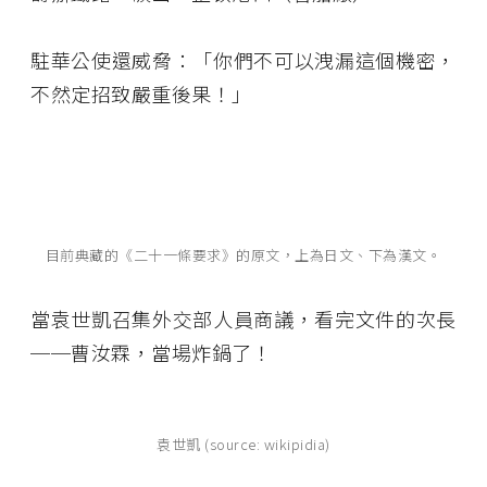
駐華公使還威脅：「你們不可以洩漏這個機密，
不然定招致嚴重後果！」
目前典藏的《二十一條要求》的原文，上為日文、下為漢文。
當袁世凱召集外交部人員商議，看完文件的次長
──曹汝霖，當場炸鍋了！
袁世凱 (source: wikipidia)