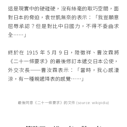
這是現實中的硬碰硬，沒有絲毫的取巧空間，面
對日本的脅迫，袁世凱無奈的表示：「我豈願意
屈辱承認？但是對比中日國力，不得不委曲求
全……」
終於在 1915 年 5 月 9 日，陸徵祥、曹汝霖將
《二十一條要求》的最後修訂本遞交日本公使，
外交次長──曹汝霖表示：「當時，我心感淒
涼，有一種親遞降表的感覺……」
最後同意《二十一條要求》的文件 (source: wikipidia)