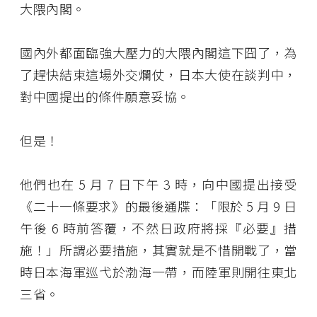
大隈內閣。
國內外都面臨強大壓力的大隈內閣這下囧了，為
了趕快結束這場外交爛仗，日本大使在談判中，
對中國提出的條件願意妥協。
但是！
他們也在 5 月 7 日下午 3 時，向中國提出接受
《二十一條要求》的最後通牒：「限於 5 月 9 日
午後 6 時前答覆，不然日政府將採『必要』措
施！」所謂必要措施，其實就是不惜開戰了，當
時日本海軍巡弋於渤海一帶，而陸軍則開往東北
三省。