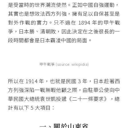
是受當時的世界潮流使然。正如中國自強運動，
其實也是想效法西方列強，擁有足以自保甚至是
對外作戰的實力。只不過在 1894 年的甲午戰
爭，日本勝、清朝敗，因此決定在之後很長的一
段時間都會是日本霸凌中國的局面。
甲午戰爭 (source: wikipidia)
所以在 1914 年，也就是民國 3 年，日本趁著西
方列強深陷一戰無暇他顧之際，由駐華公使向中
華民國大總統袁世凱投遞《二十一條要求》，總
計有以下 5 大項目：
一、關於山東省