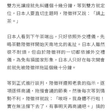
雙方光讓座就先糾纏個十幾分鐘，等到雙方就定
位，日本人要直切主題時，陸徵祥又說：「請上
茶。」
日本人看到下午茶端出，只好依照外交禮儀，先
喝茶聽陸徵祥開始天南地北的亂扯。日本人雖然
很不耐煩，但由於陸徵祥的一切都依據外交禮
儀，為免有損國家形象，日本人只好在每次開會
前就先被陸徵祥拖延個幾十分鐘。
等到正式進行談判，陸徵祥遵照老袁的指示，逐
項逐條商議，拖慢會議的節奏，然後每次等到情
勢不利，陸徵祥就說：「唉呀，我身體不行啦！
實在無法撐下去了，有事明天再商議吧。」搞的