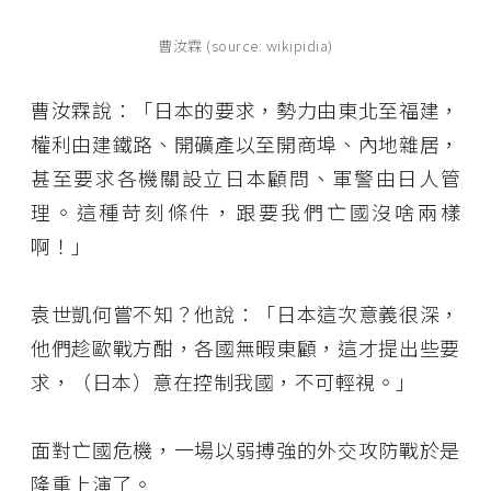
曹汝霖 (source: wikipidia)
曹汝霖說：「日本的要求，勢力由東北至福建，
權利由建鐵路、開礦產以至開商埠、內地雜居，
甚至要求各機關設立日本顧問、軍警由日人管
理。這種苛刻條件，跟要我們亡國沒啥兩樣
啊！」
袁世凱何嘗不知？他說：「日本這次意義很深，
他們趁歐戰方酣，各國無暇東顧，這才提出些要
求，（日本）意在控制我國，不可輕視。」
面對亡國危機，一場以弱搏強的外交攻防戰於是
隆重上演了。