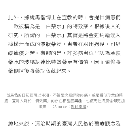
此外，據說馬偕博士在宣教的時，會提供病患們
一款被稱為是「白藥水」的特效藥。根據後人的
研究，所謂的「白藥水」其實是將金雞納霜混入
檸檬汁而成的液狀藥物，患者在服用過後，可紓
緩瘧疾之苦。有趣的是，許多病患似乎認為承裝
藥水的玻璃瓶遠比特效藥更有價值，因而偷偷將
藥倒掉後將藥瓶私藏起來。
從馬偕的日記裡可以得知，不管是快速解除疼痛，或是看似珍貴的藥
瓶，臺灣人對於「特效藥」的存在相當感興趣，也使馬偕拓展信仰更加
順暢。（Source：
聚珍臺灣
）
總地來說，清治時期的臺灣人民基於醫療觀念及