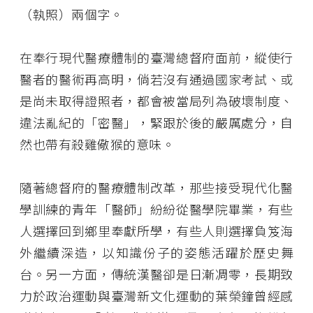
（執照）兩個字。
在奉行現代醫療體制的臺灣總督府面前，縱使行
醫者的醫術再高明，倘若沒有通過國家考試、或
是尚未取得證照者，都會被當局列為破壞制度、
違法亂紀的「密醫」，緊跟於後的嚴厲處分，自
然也帶有殺雞儆猴的意味。
隨著總督府的醫療體制改革，那些接受現代化醫
學訓練的青年「醫師」紛紛從醫學院畢業，有些
人選擇回到鄉里奉獻所學，有些人則選擇負笈海
外繼續深造，以知識份子的姿態活躍於歷史舞
台。另一方面，傳統漢醫卻是日漸凋零，長期致
力於政治運動與臺灣新文化運動的葉榮鐘曾經感