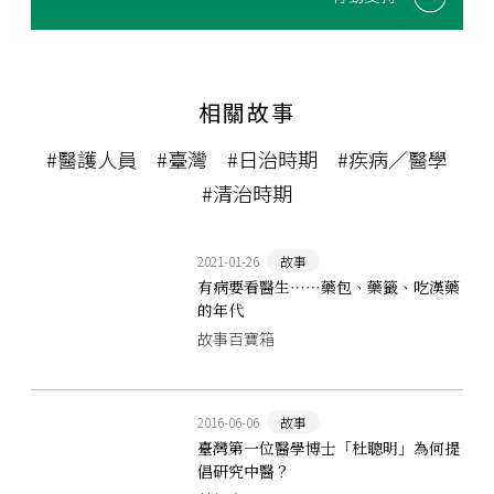
相關故事
#醫護人員
#臺灣
#日治時期
#疾病／醫學
#清治時期
2021-01-26
故事
有病要看醫生⋯⋯藥包、藥籤、吃漢藥
的年代
故事百寶箱
2016-06-06
故事
臺灣第一位醫學博士「杜聰明」為何提
倡研究中醫？