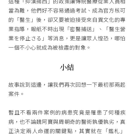
這種「抑漢揚西」的政策讓傳統醫療從業人員相
當為難，他們好不容易通過考試、成為官方核可
的「醫生」後，卻又要被迫接受來自異文化的專
業指導，報紙不時出現「密醫捕送」、「醫生營
業を停止さる」等消息，更是讓眾人惶恐，哪怕
一個不小心就成為被檢肅的對象。
小結
故事說到這邊，讓我們再次回想一下最初那兩起
案件。
暫且不看兩件案例的病患究竟是罹患了何種疾
病，也不論魏阿寶與周朝奇的醫術孰優孰劣，真
正決定兩人命運的關鍵點，其實就在「鑑札」