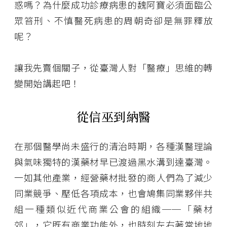
惑嗎？為什麼成功診療病患的魏阿寶必須面臨公
眾笞刑、不慎醫死病患的周朝奇卻是無罪釋放
呢？
讓我先賣個關子，從臺灣人對「醫療」思維的轉
變開始講起吧！
從信巫到納醫
在那個醫學尚未盛行的清治時期，各種漢醫理論
與氣味獨特的漢藥材早已渡過黑水溝到達臺灣。
一如其他產業，經營藥材批發的商人們為了減少
同業競爭、壓低各項成本，也會鳩集同業夥伴共
組一種類似近代商業公會的組織──「藥材
郊」，它既有商業功能外，也時刻左右著當地地