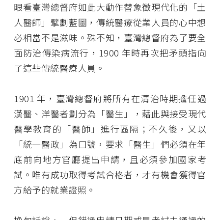
眼看臺灣總督府如此大動作替象徵現代化的「土
人醫師」擘劃藍圖，傳統醫療從業人員的心中想
必相當不是滋味。殊不知，臺灣總督府為了要全
面防治傳染病流行，1900 年時再次把矛頭指向
了這些傳統醫療人員。
1901 年，臺灣總督府將所有在清治時期擔任過
漢醫、洋醫者劃分為「醫生」，藉此與接受現代
醫學教育的「醫師」進行區隔；不久後，又以
「統一醫政」為口號，要求「醫生」們必須在年
底前向地方官廳提出申請，且必須參加國家考
試。唯有成功取得考試合格者，才有機會獲得官
方給予的就業證照。