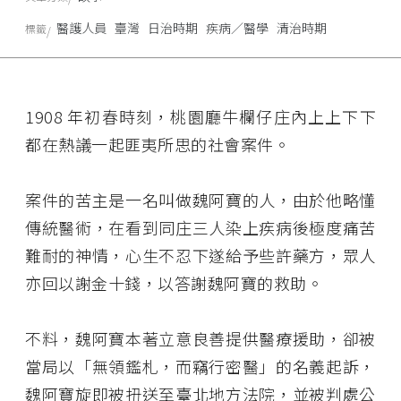
醫護人員
臺灣
日治時期
疾病／醫學
清治時期
標籤
1908 年初春時刻，桃園廳牛欄仔庄內上上下下
都在熱議一起匪夷所思的社會案件。
案件的苦主是一名叫做魏阿寶的人，由於他略懂
傳統醫術，在看到同庄三人染上疾病後極度痛苦
難耐的神情，心生不忍下遂給予些許藥方，眾人
亦回以謝金十錢，以答謝魏阿寶的救助。
不料，魏阿寶本著立意良善提供醫療援助，卻被
當局以「無領鑑札，而竊行密醫」的名義起訴，
魏阿寶旋即被扭送至臺北地方法院，並被判處公