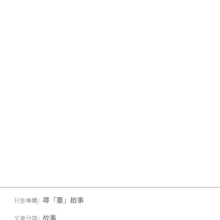
尋「臺」啟事
刊登專欄
故事
文章分類