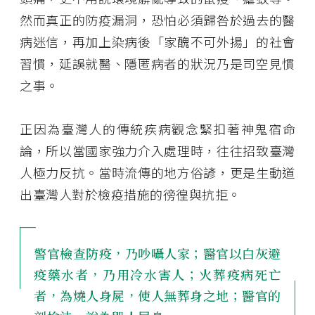
然而真正的防疫漏洞，恐怕必須歸咎於過去的醫
病迷信，再加上染病後「家醜不可外揚」的社會
習慣，延誤就醫、隱匿病者的狀況乃是司空見慣
之事。
正因為臺灣人的傳統疾病觀念緊扣著神鬼宿命
論，所以當國家強力介入處理時，往往招致臺灣
人極力反抗。當時流傳的地方俗諺，更是生動道
出臺灣人對於檢疫措施的徬徨與抗拒。
警官檢查防疫，乃吵囁人家；醫官以白灰避
疫藥水者，乃用冷水害人；火葬疫病死亡
者，為燒人身屍，使人無葬身之地；醫官的