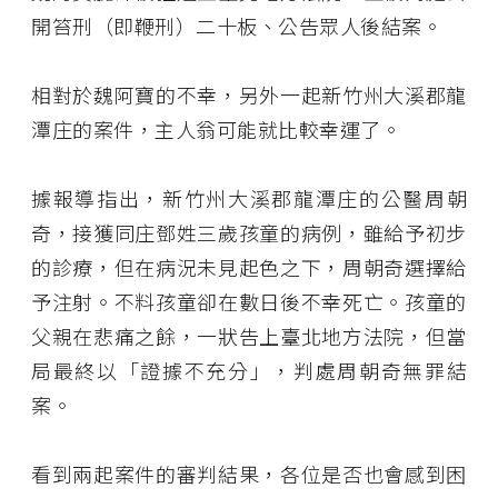
開笞刑（即鞭刑）二十板、公告眾人後結案。
相對於魏阿寶的不幸，另外一起新竹州大溪郡龍
潭庄的案件，主人翁可能就比較幸運了。
據報導指出，新竹州大溪郡龍潭庄的公醫周朝
奇，接獲同庄鄧姓三歲孩童的病例，雖給予初步
的診療，但在病況未見起色之下，周朝奇選擇給
予注射。不料孩童卻在數日後不幸死亡。孩童的
父親在悲痛之餘，一狀告上臺北地方法院，但當
局最終以「證據不充分」，判處周朝奇無罪結
案。
看到兩起案件的審判結果，各位是否也會感到困