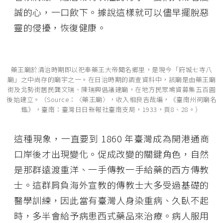
誠的心，一口飲下。據說這樣就可以儘早擺脫惡
靈的侵擾，恢復健康。
藥王廟於清治時期即以祀奉藥王大帝聞名鄉里，是現今「府城七寺八
廟」之中尚存的廟宇之一。在日治時期的調查資料中，該廟是由藥王廟
街及北勢街居民龔文瑞、陳瑞興倡議建廟，在地方民眾鳩資募集五百圓
後始建立。（Source：〈藥王廟〉，收入相良吉哉編，《臺南州祠廟名
鑑》，臺南：臺灣日日新報社臺南支局，1933，頁8、28。）
這種現象，一直要到 1860 年臺灣成為開港通商
口岸後才出現變化。促成改變的關鍵角色，自然
是那群遠渡重洋、一手傳教一手給藥的西方傳教
士。這群肩負海外宣教的傳教士大多受過基礎的
醫學訓練，因此當有臺灣人身染重病、久臥不起
時，多半會給予病患西式藥品來治療。病人服用