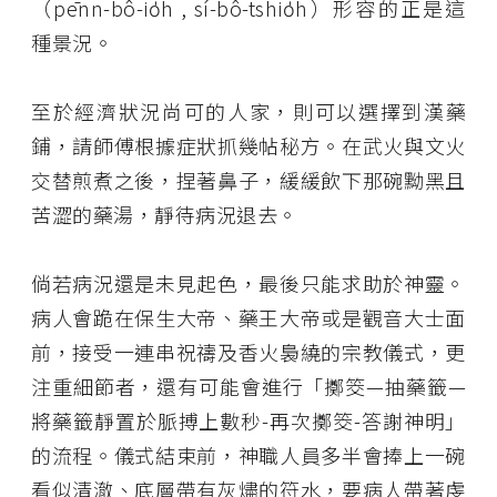
（pēnn-bô-io̍h , sí-bô-tshio̍h）形容的正是這
種景況。
至於經濟狀況尚可的人家，則可以選擇到漢藥
鋪，請師傅根據症狀抓幾帖秘方。在武火與文火
交替煎煮之後，捏著鼻子，緩緩飲下那碗黝黑且
苦澀的藥湯，靜待病況退去。
倘若病況還是未見起色，最後只能求助於神靈。
病人會跪在保生大帝、藥王大帝或是觀音大士面
前，接受一連串祝禱及香火裊繞的宗教儀式，更
注重細節者，還有可能會進行「擲筊—抽藥籤—
將藥籤靜置於脈搏上數秒-再次擲筊-答謝神明」
的流程。儀式結束前，神職人員多半會捧上一碗
看似清澈、底層帶有灰燼的符水，要病人帶著虔