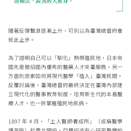
剖檢法，說為毀人屍身。
隨著反彈聲浪逐漸上升，可別以為臺灣總督府會
就此止步。
為了證明自己可以「馴化」熱帶殖民地，日本帝
國先是徵招國內優秀的醫藥人才來臺服務，另一
方面則思索如何將現代醫學「植入」臺灣民間。
反覆討論後，臺灣總督府最終決定在臺灣內部建
立現代化的醫事教育制度，培育新生代的本島醫
療人才，也一併掌握殖民地疾病。
1897 年 4 月，「土人醫師養成所」（或稱醫學
講習所）於臺北開設，目標招收有心研習醫學的