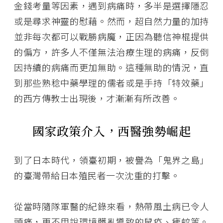
金錢考量等因素，遇到病痛時，多半是選擇隱忍
或是尋求神靈的慰藉。然而，超自然力量的加持
並非每次都可以戰勝病魔，正因為聽信神棍提供
的偏方，許多人不僅無法治療生理的病痛，反倒
因持續的病痛而更加無助。這種無助的情況，直
到那些熟稔中藥學理的儒者或是手持「特效藥」
的西方傳教士出現後，才漸漸有所改善。
國家政策介入，西醫強勢崛起
到了日本時代，領臺初期，被譽為「鬼界之島」
的臺灣帶給日本殖民者一次沈重的打擊。
從當時隨隊軍醫的紀錄來看，熱帶風土病已令人
頭痛，更不用說環境髒亂導致的鼠疫、瘧蚊等。