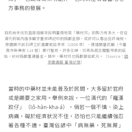
方事務的發展。
目前尚未找到直接證據來說明臺南地區「藥材郊」的勢力有多大，但從
清代府城內諸多廟宇重修碑記中的捐獻金額，或許可以看出些許端倪。
原圖顯示該石碑立於嘉慶貳拾參年（1806 年），適逢開基武廟（今臺
南市新美街 114 號）要行整修，許多仕紳、郊商為感念關聖帝君的庇
佑，紛紛捐獻重建基金。其中，藥材郊也捐獻銀拾貳元。（Source：
國
家圖書館 臺灣記憶
）
當時的中藥材並未能普及於民間，大多留於官府
或是顯要之家用。舉例來說，一位清代的「羅漢
跤仔」（lô-hàn-kha-á），倘若一個不慎、染上
病痛，礙於經濟狀況不佳，恐怕也只能繼續強忍
著各種不適。臺灣俗諺中「病無藥，死無蓆」