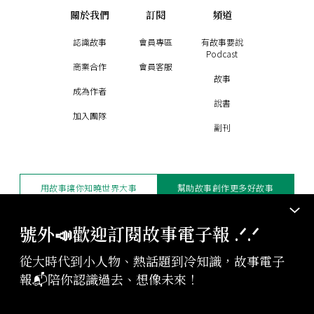
關於我們
訂閱
頻道
認識故事
會員專區
有故事要說
Podcast
商業合作
會員客服
故事
成為作者
說書
加入團隊
副刊
用故事讓你知曉世界大事
幫助故事創作更多好故事
訂閱電子報
贊助支持
號外📣歡迎訂閱故事電子報 .ᐟ‪‪.ᐟ
從大時代到小人物、熱話題到冷知識，故事電子
版權聲明與轉載規範
報📬陪你認識過去、想像未來！
授權與合作：
contact@storystudio.tw
投稿文章：
gushi@storystudio.tw