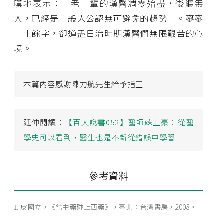
嘆地表示：「老一輩的漢醫凋零殆盡，後繼無
人，已經是一般人公認無可避免的趨勢」。寥寥
二十餘字，卻道盡日治時期漢醫們無限艱苦的心
境。
本篇內容感謝陳力航先生給予指正
延伸閱讀：
【百人說書052】醫師蘇上豪：從醫
學史可以看到，醫生也是不斷從錯誤中學習
參考資料
皮國立，《當中藥碰上西藥》，臺北：台灣書房，2008。