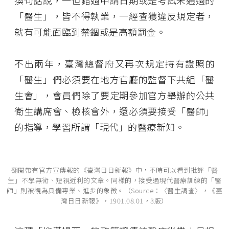
換句話說，一但錯過申請日期或是考試未通過的
「醫生」，皆不得執業，一經查獲違反規定者，
就有可能面臨到禁錮或是高額罰金。
不出兩年，臺灣總督府又再次規定持有證照的
「醫生」們必須要在地方官廳的監督下共組「醫
生會」，會員們除了要定期參加官方舉辦的公共
衛生講席會、檢核會外，還必須要接受「醫師」
的指導，學習所謂「現代」的醫療新知。
翻閱帶有官方宣傳報的《臺灣日日新報》中，不時可以看到批評「醫
生」不學無術、短視近利的文章。同樣的，接受過現代醫療訓練的「醫
師」則被視為具備專業、進步的象徵。（Source：〈醫生調查〉，《臺
灣日日新報》，1901.08.01，3版）