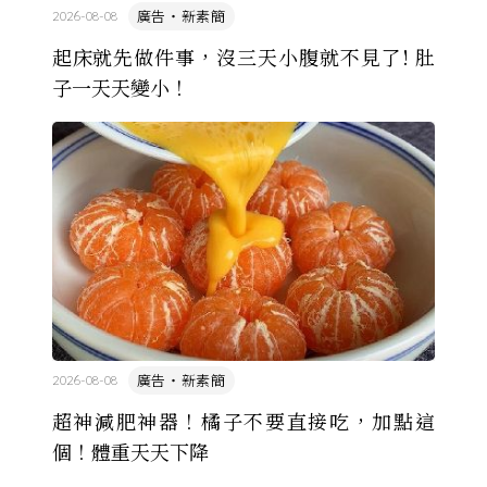
廣告・新素簡
2026-08-08
起床就先做件事，沒三天小腹就不見了! 肚
子一天天變小！
廣告・新素簡
2026-08-08
超神減肥神器！橘子不要直接吃，加點這
個！體重天天下降