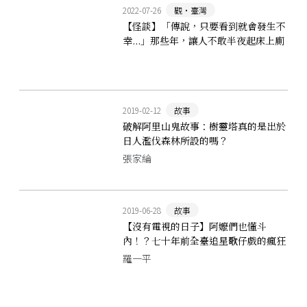
2022-07-26
觀‧臺灣
【怪談】「傳說，只要看到就會發生不
幸...」那些年，讓人不敢半夜起床上廁
所的影視怪談
2019-02-12
故事
破解阿里山鬼故事：樹靈塔真的是出於
日人濫伐森林所設的嗎？
張家綸
2019-06-28
故事
【沒有電視的日子】阿嬤們也懂斗
內！？七十年前全臺追星歌仔戲的瘋狂
事蹟
羅一平