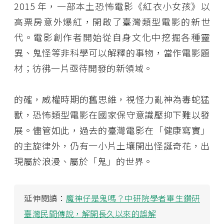
2015 年，一部本土恐怖電影《紅衣小女孩》以
高票房意外爆紅，開啟了臺灣類型電影的新世
代。電影創作者開始從自身文化中挖掘各種靈
異、鬼怪等非科學可以解釋的事物，當作電影題
材；彷彿一片亟待開發的新領域。
的確，威權時期的舊思維，視怪力亂神為毒蛇猛
獸，恐怖類型電影在國家保守意識壓抑下難以發
展。儘管如此，過去的臺灣電影在「健康寫實」
的主旋律外，仍有一小片土壤開出怪誕奇花，出
現屬於浪漫、屬於「鬼」的世界。
延伸閱讀：
魔神仔是鬼嗎？中研院學者畢生鑽研
臺灣民間傳說，解開長久以來的誤解