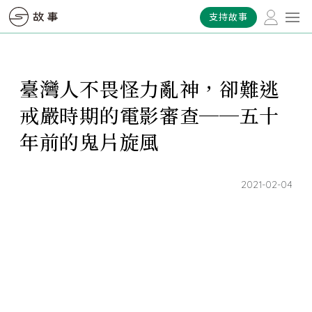
支持故事
臺灣人不畏怪力亂神，卻難逃
戒嚴時期的電影審查──五十
年前的鬼片旋風
2021-02-04