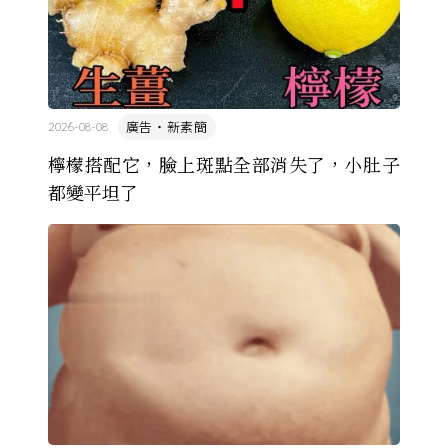
廣告・新素簡
2026-08-08
檸檬搭配它，臉上斑點全部消失了，小肚子
都變平坦了