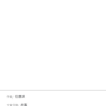
但唐謨
作者
故事
文章分類