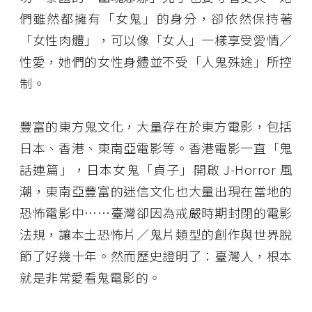
們雖然都擁有「女鬼」的身分，卻依然保持著
「女性肉體」，可以像「女人」一樣享受愛情／
性愛，她們的女性身體並不受「人鬼殊途」所控
制。
豐富的東方鬼文化，大量存在於東方電影，包括
日本、香港、東南亞電影等。香港電影一直「鬼
話連篇」，日本女鬼「貞子」開啟 J-Horror 風
潮，東南亞豐富的迷信文化也大量出現在當地的
恐怖電影中……臺灣卻因為戒嚴時期封閉的電影
法規，讓本土恐怖片／鬼片類型的創作與世界脫
節了好幾十年。然而歷史證明了：臺灣人，根本
就是非常愛看鬼電影的。