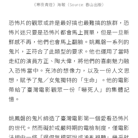
《寒夜青燈》海報（Source: 春山出版）
恐怖片的觀眾或許是最好搞也最難搞的族群，恐
怖片迷只要是恐怖片都會馬上買單，但是一旦新
鮮感不再，他們也會馬上翻臉。姚鳳磐一系列的
鬼片，正符合了此類型的要求。他也運用了當時
走紅的演員方正、陶大偉，將他們的喜劇魅力融
入恐怖當中。充沛的想像力，以及一份人文思
想，賦予了鬼／女鬼獨特的「生命」。他的電影
帶給了臺灣電影觀眾一份「嚇死人」的集體記
憶。
姚鳳磐的鬼片締造了臺灣電影第一個愛看恐怖片
的世代。然而礙於戒嚴時期的電檢制度，僅電影
法規中一條「提倡無稽邪說或淆亂視聽」幾乎就