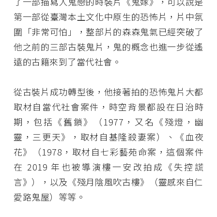
了一部描寫人鬼戀的時裝片《鬼嫁》，可以說是
第一部從臺灣本土文化中原生的恐怖片，片中氛
圍「非常可怕」，整部片的森森鬼氣已經突破了
他之前的三部古裝鬼片，鬼的概念也進一步從遙
遠的古籍來到了當代社會。
從古裝片成功轉型後，他接著拍的恐怖鬼片大都
取材自當代社會案件，時空背景都設在日治時
期，包括《舊鎖》（1977，又名《殘燈，幽
靈，三更天》，取材自基隆殺妻案）、《血夜
花》（1978，取材自七彩藝苑命案，這個案件
在 2019 年也被導演樓一安改拍成《失控謊
言》），以及《殘月陰風吹古樓》（靈感來自仁
愛路鬼屋）等等。