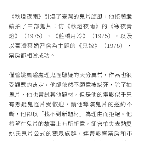
《秋燈夜雨》引爆了臺灣的鬼片旋風，他接著繼
續拍了三部鬼片：仿《秋燈夜雨》的《寒夜青
燈》（1975）、《藍橋月冷》（1975），以及
以臺灣冥婚習俗為主題的《鬼嫁》（1976），
票房都相當成功。
僅管姚鳳磐處理鬼怪懸疑的天分異常，作品也很
受觀眾的肯定，他卻依然不願意被綁死，除了拍
鬼片，他也嘗試其他題材，但是他的電影似乎只
有懸疑鬼怪片受歡迎，請他導演鬼片的邀約不
斷，他卻以「找不到新題材」為理由而拒絕。他
希望在鬼片的故事上有所新意，卻害怕失去熱愛
姚氏鬼片公式的觀眾族群，連帶影響票房和市