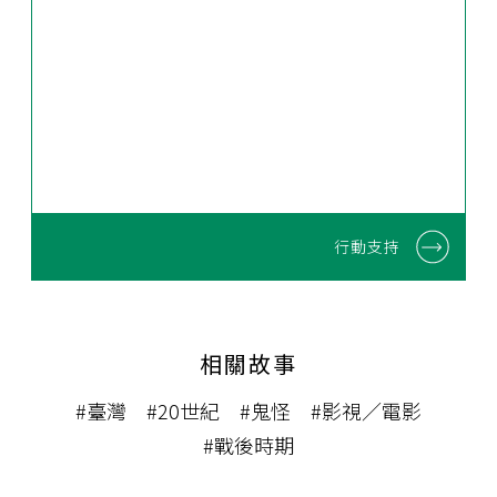
行動支持
相關故事
#臺灣
#20世紀
#鬼怪
#影視／電影
#戰後時期