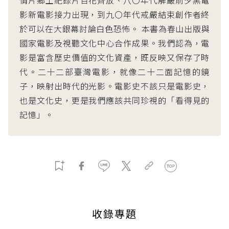
情片鄉土紀錄片百花齊放、八〇年代解嚴前夕黑電
影新電影接力出現，到九〇年代戒嚴結束創作者終
於可以在大銀幕討論白色恐怖。 本書為春山出版與
國家電影及視聽文化中心合作成果。我們認為，電
影是富含歷史價值的文化資產，既反映又保存了時
代。二十二部臺灣電影，就像二十二面記憶的鏡
子，映射出時代的光影。電影史不該只是電影史，
也是文化史，更是我們應該共同珍視的「看得見的
記憶」。
收錄專題