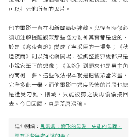
可以打死他所有的鬼片。
他的電影一直在和新聞局捉迷藏。鬼怪有時候必
須加注解提醒觀眾那些怪力亂神其實都是虛的，
於是《寒夜青燈》變成了寧采臣的一場夢；《秋
燈夜雨》則以蒲松齡開場，強調整篇邪說都只是
小說家筆下的想像；《鬼嫁》到頭來也是男主角
的南柯一夢。這些做法根本就是把觀眾當笨蛋，
完全多此一舉。而他電影中過度恐怖的片段也總
是遭受刁難、刪減，只能被剪之後再偷偷接回
去。今日回顧，真是荒唐滑稽。
延伸閱讀：
鬼媽媽：變形的母愛，失能的母職，
還有那些無處可逃的妻子