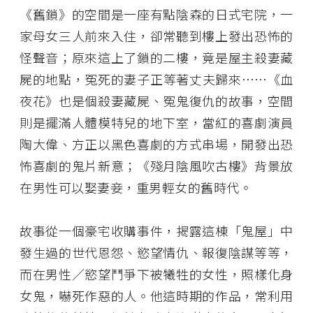
《舊鎖》的空間是一座有點陰森的日式宅院，一
家母女三人前來入住，卻常聽到樓上發出恐怖的
怪聲音；原來這上了鎖的二樓，竟是屋主殺妻藏
屍的地點，冤死的妻子正等著丈夫歸來……《血
夜花》也是個殺妻藏屍、冤鬼復仇的故事，空間
則是擺滿人體模特兒的地下室，當紅的喜劇演員
陶大偉、方正以黑色喜劇的方式串場，開發出恐
怖喜劇的鬼片新意；《殘月陰風吹古樓》背景放
在男性可以娶妻妾，重男輕女的舊時代。
故事從一個豪宅收購事件，揭露這棟「鬼屋」中
發生過的世代恩怨、慾望情仇、報復陰謀等等，
而在男性／慾望鬥爭下被犧牲的女性，照樣化身
女鬼，嚇死作惡的人。他這時期的作品，常利用