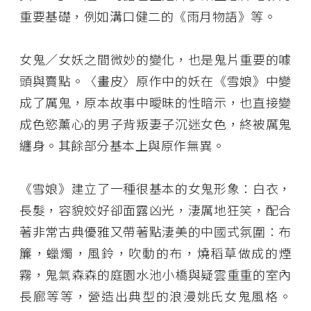
重要基礎，例如溝口健二的《雨月物語》等。
女鬼／女妖之間微妙的變化，也是鬼片重要的噱
頭與賣點。〈畫皮〉原作中的妖在《雪娘》中變
成了厲鬼，原本故事中曖昧的性暗示，也直接變
成色慾薰心的男子背叛妻子沉迷女色，終被厲鬼
纏身。其餘部分基本上與原作無異。
《雪娘》建立了一種很基本的女鬼形象：白衣，
長髮，容貌姣好卻面露凶光，淒厲地狂笑，配合
著非常古典優雅又帶著點淒美的中國式氛圍：布
簾，蠟燭，風鈴，吹動的布，燒稻草做成的煙
霧，鬼氣森森的庭園水池小橋與疑雲重重的室內
長廊等等，營造出典型的浪漫姚氏女鬼風格。