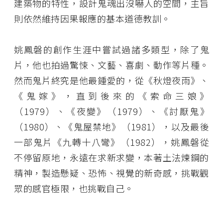
建築物的特性，設計鬼魂出沒嚇人的空間，主旨
則依然維持因果報應的基本道德教訓。
姚鳳磐的創作生涯中嘗試過諸多類型，除了鬼
片，他也拍過驚悚、文藝、喜劇、動作等片種。
然而鬼片終究是他最鍾愛的，從《秋燈夜雨》、
《鬼嫁》，直到後來的《索命三娘》
（1979）、《夜變》（1979）、《討厭鬼》
（1980）、《鬼屋禁地》（1981），以及最後
一部鬼片《九轉十八彎》（1982），姚鳳磐從
不停留原地，永遠在求新求變，本著土法煉鋼的
精神，製造懸疑、恐怖、視覺的新奇感，挑戰觀
眾的感官極限，也挑戰自己。