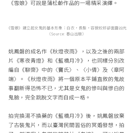
《雪娘》可說是蒲松齡作品的一場精采演繹。
《雪娘》建立起女鬼的基本形象：白衣，長髮，容貌姣好卻面露凶光
（Source: 春山出版）
姚鳳磐的成名作《秋燈夜雨》，以及之後的兩部
片《寒夜青燈》和《藍橋月冷》，也同樣分別改
編自《聊齋》中的〈竇氏〉、〈小倩〉及〈章阿
端〉。《秋燈夜雨》將一個原本平鋪直敘的鬼故
事翻新得恐怖不已，尤其是女鬼的慘叫與慘白的
鬼臉，完全跳脫文字而自成一格。
拍完換湯不換藥的《藍橋月冷》後，姚鳳磐放棄
了古裝鬼片，而以臺灣民間習俗的冥婚發想，拍