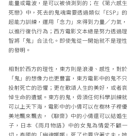
能量或電波，是可以被偵測到的；在《第六感生
死戀》中，死去的鬼魂需要透過類似「ESP」的
超能力訓練，運用「念力」來得到力量／力氣，
以進行復仇行為；西方電影文本總是努力透過理
智將「鬼」合法化。即使鬼從一開始就不是理性
的發明。
相對於西方的理性，東方則是浪漫、感性，對於
「鬼」的想像力也更豐富，東方電影中的鬼不只
投射死亡的恐懼；更在歌頌人生的美好，或者哀
悼生命的遺憾。東方的鬼，毋須任何科學訓練就
可以上天下海，電影中的小倩可以在樹林子裡優
美地飄來飄去，《聊齋》中的小倩還可以結婚生
子，日本《雨月物語》中的女鬼為情愛不顧一
切，泰國的「幽魂娜娜」死了也要守著丈夫，她