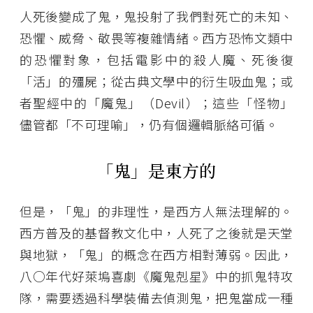
人死後變成了鬼，鬼投射了我們對死亡的未知、
恐懼、威脅、敬畏等複雜情緒。西方恐怖文類中
的恐懼對象，包括電影中的殺人魔、死後復
「活」的殭屍；從古典文學中的衍生吸血鬼；或
者聖經中的「魔鬼」（Devil）；這些「怪物」
儘管都「不可理喻」，仍有個邏輯脈絡可循。
「鬼」是東方的
但是，「鬼」的非理性，是西方人無法理解的。
西方普及的基督教文化中，人死了之後就是天堂
與地獄，「鬼」的概念在西方相對薄弱。因此，
八○年代好萊塢喜劇《魔鬼剋星》中的抓鬼特攻
隊，需要透過科學裝備去偵測鬼，把鬼當成一種