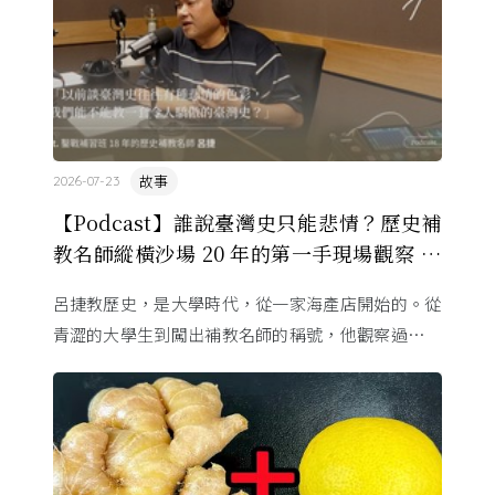
故事
2026-07-23
【Podcast】誰說臺灣史只能悲情？歷史補
教名師縱橫沙場 20 年的第一手現場觀察 ft.
呂捷
呂捷教歷史，是大學時代，從一家海產店開始的。從
青澀的大學生到闖出補教名師的稱號，他觀察過幾十
萬名學生怎麼學歷史，也看著臺灣的歷史教育從課本
裡幾乎沒有臺灣史，一路 ...