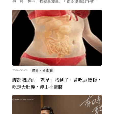
事：第一件叫「我要畫漫畫」。很多漫畫創作者從小
看漫畫，他們想畫，但以前一講出來就會被罵，「你
畫畫怎麼活？」
廣告・新素簡
2026-08-08
腹部脂肪的「剋星」找到了，常吃這幾物，
吃走大肚囊，瘦出小蠻腰