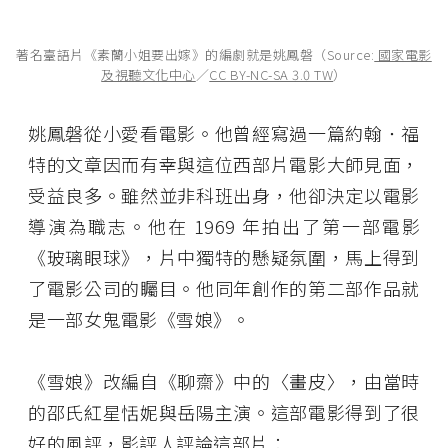
著名臺語片《素蘭小姐要出嫁》的編劇就是姚鳳磐（Source:
國家電影
及視聽文化中心
／
CC BY-NC-SA 3.0 TW
）
姚鳳磐從小愛看電影。他曾經寫過一篇約翰．福
特的文章因而有幸與這位西部片電影大師見面，
受益良多。雖然並非科班出身，他卻決定以電影
導演為職志。他在 1969 年拍出了第一部電影
《玻璃眼球》，片中獨特的懸疑氛圍，馬上得到
了電影公司的矚目。他同年創作的第二部作品就
是一部女鬼電影《雪娘》。
《雪娘》改編自《聊齋》中的〈畫皮〉，由當時
的邵氏紅星恬妮與岳陽主演。這部電影得到了很
好的風評，影評人評論這部片：