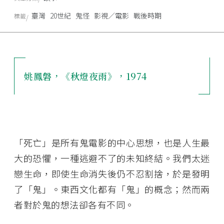
臺灣
20世紀
鬼怪
影視／電影
戰後時期
標籤
姚鳳磐，《秋燈夜雨》，1974
「死亡」是所有鬼電影的中心思想，也是人生最
大的恐懼，一種逃避不了的未知終結。我們太迷
戀生命，即使生命消失後仍不忍割捨，於是發明
了「鬼」。東西文化都有「鬼」的概念；然而兩
者對於鬼的想法卻各有不同。