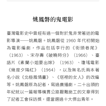
姚鳳磐的鬼電影
臺灣電影史中曾經有過一個對於鬼非常著迷的電
影導演──姚鳳磐。姚鳳磐從 1960 年代初開始
為電影編劇，作品包括李行的《街頭巷尾》
（1963）、宋存壽《破曉時分》（1966）、臺
語片《素蘭小姐要出嫁》（1963）、瓊瑤電影
《幾度夕陽紅》（1964），以及無名氏兩本著
名小說《北極風情畫》、《塔裡的女人》的改編
等。姚鳳磐原為記者，寫過廣播劇，二十出頭的
年紀就以一篇報導橫貫公路艱難施工的文章得到
了記者工會採訪獎，還當選過十大傑出青年。