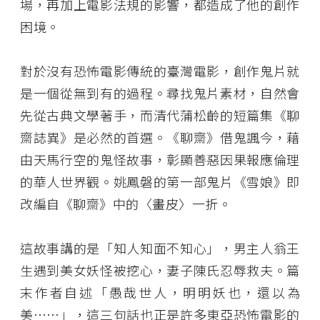
場，再加上電影法規的影響，都造成了他的創作
困境。
對於沒有恐怖電影傳統的臺灣電影，創作鬼片就
是一個從無到有的過程。尋找鬼片素材，自然會
先從古典文學著手，而清代蒲松齡的短篇集《聊
齋誌異》是必然的首選。《聊齋》借鬼諷今，藉
由天馬行空的鬼怪故事，彰顯善惡因果報應倫理
的華人世界觀。姚鳳磐的第一部鬼片《雪娘》即
改編自《聊齋》中的〈畫皮〉一折。
這故事講的是「知人知面不知心」，男主人翁王
生遇到美女妖怪被挖心，妻子陳氏忍辱救夫。篇
末作者自述「愚哉世人，明明妖也，還以為
美……」，這三句話也正是許多東亞恐怖電影的