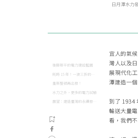
日月潭水力
宜人的氣候
灣人以及日
後藤新平的電力建設藍圖
展現代化工
耗時 15 年！一波三折的日月潭水力發電工事
潭建造一個
重新整頓再出發！
水力之外，更多的電力試驗
到了 19
展望：建造臺灣的永續發電未來
輸送大量電
看，我們不