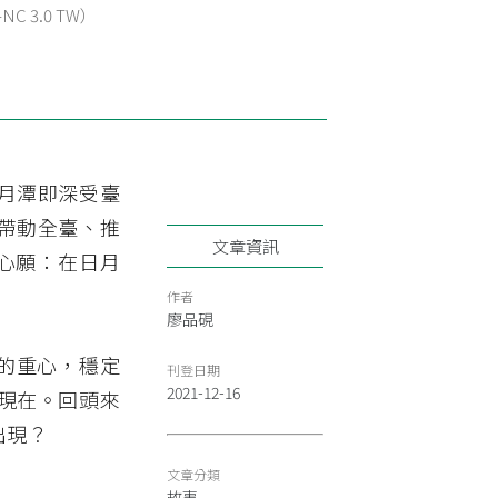
Y-NC 3.0 TW）
月潭即深受臺
帶動全臺、推
文章資訊
的心願：在日月
作者
廖品硯
電的重心，穩定
刊登日期
2021-12-16
現在。回頭來
出現？
文章分類
故事