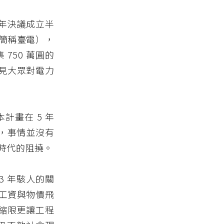
 年決議成立半
簡稱臺電），
750 萬圓的
見大眾對電力
計畫在 5 年
過，事情並沒有
時代的阻撓。
3 年駭人的關
工資與物價飛
的縮限更讓工程