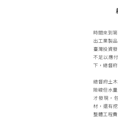
時間來到第
出工業製品
臺灣投資發
不足以應
下，總督府
總督府土木
險峻但水量
才發現，包
材，還有挖
整體工程費飆