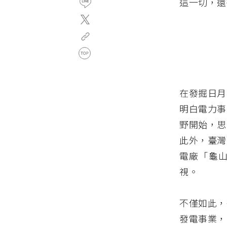
這一切，還
在發掘日月
明白電力事
野開始，思
此外，臺灣
電廠「龜
視。
不僅如此，
發電事業，