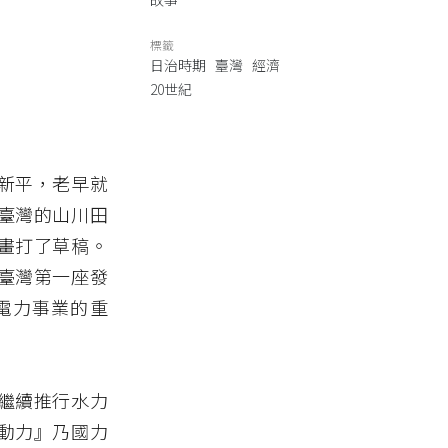
標籤
日治時期
臺灣
經濟
20世紀
新平，老早就
臺灣的山川田
畫打了草稿。
臺灣第一座發
電力事業的重
繼續推行水力
動力』乃國力