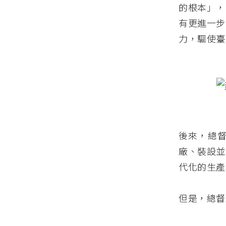
的根本」，
有更進一步
力，驅使臺
後來，總
廠、裝設並
代化的生產
但是，總督