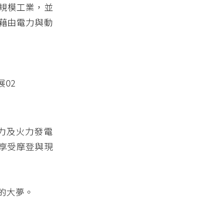
規模工業，並
藉由電力與動
力及火力發電
享受摩登與現
的大夢。