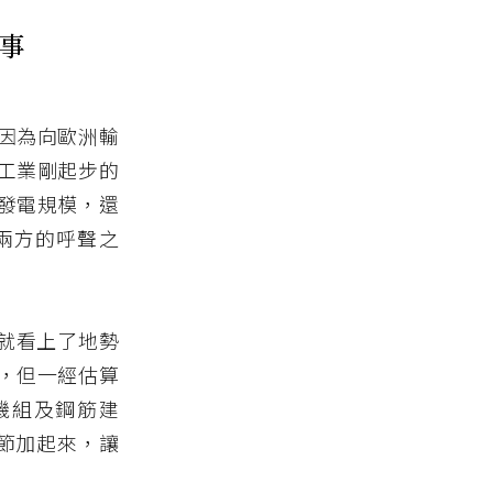
工事
因為向歐洲輸
工業剛起步的
發電規模，還
兩方的呼聲之
快就看上了地勢
，但一經估算
機組及鋼筋建
細節加起來，讓