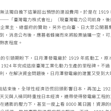
無法獨自擔下這筆超出預想的建設費用，於是在 1919
──「臺灣電力株式會社」（現臺灣電力公司前身，後
企業主、總督府的贊助，另外也向臺、日大眾公開募集 
到，消息公布後，應募者蜂擁而來將股票搶購一空，可
熱衷程度。
的引頸期盼下，日月潭發電廠於 1919 年底動工，原本
 1924 年完成這座臺灣工業化動力生產的里程碑。不
利，在解決資金問題後，日月潭發電廠的建置又受到大
年一戰結束後，全球性經濟恐慌回頭影響日本，再加上 192
天災與人禍同時重挫日本經濟，連帶使得發電廠工程的
在通膨的壓力下，甚至一度上看 8000 萬日圓！資源