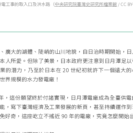
發電工事的取入口及洪水路（
中央研究院臺灣史研究所檔案館
/ CC B
、廣大的湖體、陡峭的山川地貌，自日治時期開始，日
本人所愛。但除了美景，日本政府更注意到日月潭足以
業的潛力，乃至於日本在 20 世紀初就許下一個遠大
世界規模的水力發電廠！
34 年，這份願望終於付諸實現，日月潭電廠成為全臺供
能，寫下臺灣經濟及工業發展的新頁，甚至持續運作到
免好奇，這座屹立不搖近 90 年的電廠，究竟怎麼開始