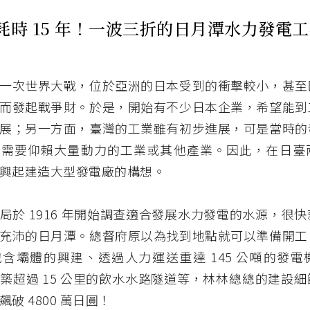
耗時 15 年！一波三折的日月潭水力發電
一次世界大戰，位於亞洲的日本受到的衝擊較小，甚至
而發起戰爭財。於是，開始有不少日本企業，希望能到
展；另一方面，臺灣的工業雖有初步進展，可是當時的
付需要仰賴大量動力的工業或其他產業。因此，在日臺
興起建造大型發電廠的構想。
局於 1916 年開始調查適合發展水力發電的水源，很
充沛的日月潭。總督府原以為找到地點就可以準備開工
含壩體的興建、透過人力運送重達 145 公噸的發電
築超過 15 公里的飲水水路隧道等，林林總總的建設
破 4800 萬日圓！