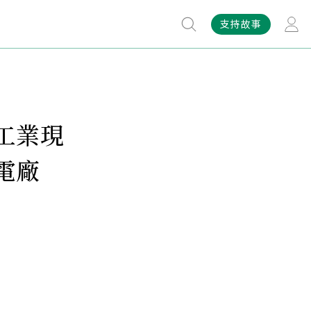
支持故事
工業現
電廠