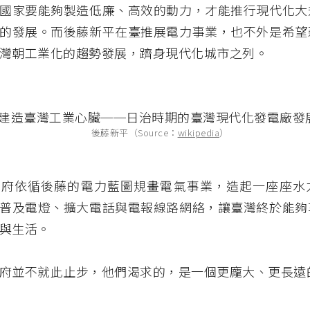
國家要能夠製造低廉、高效的動力，才能推行現代化大
的發展。而後藤新平在臺推展電力事業，也不外是希望
灣朝工業化的趨勢發展，躋身現代化城市之列。
後藤新平（Source：
wikipedia
）
督府依循後藤的電力藍圖規畫電氣事業，造起一座座水
普及電燈、擴大電話與電報線路網絡，讓臺灣終於能夠
與生活。
府並不就此止步，他們渴求的，是一個更龐大、更長遠