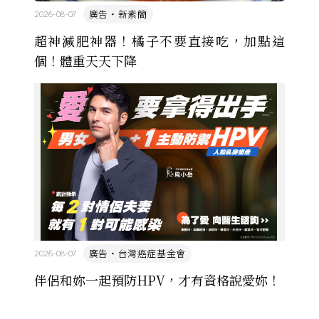
廣告・新素簡
2026-08-07
超神減肥神器！橘子不要直接吃，加點這
個！體重天天下降
廣告・台灣癌症基金會
2026-08-07
伴侶和妳一起預防HPV，才有資格說愛妳！