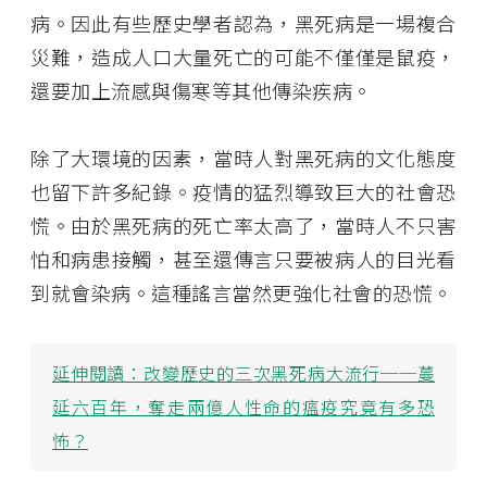
病。因此有些歷史學者認為，黑死病是一場複合
災難，造成人口大量死亡的可能不僅僅是鼠疫，
還要加上流感與傷寒等其他傳染疾病。
除了大環境的因素，當時人對黑死病的文化態度
也留下許多紀錄。疫情的猛烈導致巨大的社會恐
慌。由於黑死病的死亡率太高了，當時人不只害
怕和病患接觸，甚至還傳言只要被病人的目光看
到就會染病。這種謠言當然更強化社會的恐慌。
延伸閱讀：
改變歷史的三次黑死病大流行──蔓
延六百年，奪走兩億人性命的瘟疫究竟有多恐
怖？