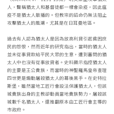
人，聲稱猶太人和基督徒都一樣會染疫，因此瘟
疫不是猶太人散播的。但教宗的詔命仍無法阻止
攻擊猶太人的風潮，尤其是在日耳曼地區。
過去有人認為猶太人是因為放高利貸引起貧困庶
民的怨恨，然而近年的研究指出，當時的猶太人
並未從事貸款給平民大眾的生意，遭到審問的猶
太人中也沒有從事放貸者。史料顯示指控猶太人
的主要是王公貴族，而當時的神聖羅馬皇帝查理
四世更是煽動屠殺猶太人的幕後黑手。在史特拉
斯堡，雖然當地工匠行會設法保護猶太人，但該
城貴族出身的主教卻動員當地貴族勢力，屠殺該
城數千名猶太人，還推翻原本由工匠行會主導的
市政府。