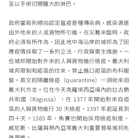
至以手術切開腫大的淋巴。
政府當局則傾向認定瘟疫是種傳染病，感染源是
由外地來的人或貨物所引進。在災難來臨時，政
府必須有所作為，因此地中海沿岸的城邦為了因
應疫情採取了一系列立法、行政與衛生措施。一
些城邦開始對外來的人與貨物進行檢疫。義大利
城邦限制和疫區的往來，禁止進口疫區的布料服
裝。英文的隔離檢疫（quarantine）一詞就來自
義大利方言。位在今天克羅埃西亞境內的拉古撒
共和國（Ragussa），在 1377 年開始對來自疫
區的人與貨物進行 30 天檢疫，1397 年起延長到
四十天。1383 年，馬賽也開始採用檢疫制度，
威尼斯、比薩與熱內亞等義大利重要貿易城邦先
後跟進。