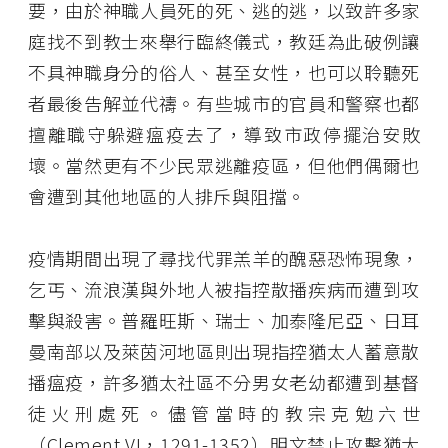
要，由於神職人員死的死、逃的逃，以致許多家
庭找不到教士來舉行臨終儀式，教廷為此破例讓
不具神職身分的俗人、甚至女性，也可以聆聽死
者最後告解並代禱。有些城市的官員和警察也都
擅離職守躲避瘟疫去了，導致市政停擺治安敗
壞。當然更有不少民眾逃離疫區，但他們偶爾也
會遭到其他地區的人排斥與阻擋。
疫情期間出現了尋找代罪羔羊的醜惡恐怖現象，
乞丐、流浪漢與外地人被指控散播疾病而遭到攻
擊與殺害。普羅旺斯、瑞士、加泰隆尼亞、日耳
曼南部以及萊茵河地區則出現指控猶太人蓄意散
播瘟疫，許多猶太社區不分男女老幼都遭到基督
徒火刑處死。儘管當時的教宗克勉六世
（Clement VI，1291-1352）明文禁止攻擊猶太