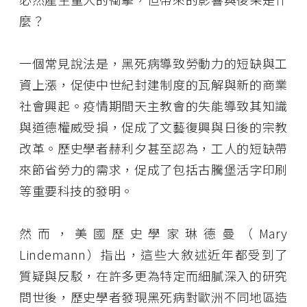
麼？
一個常見說法是，黑死病導致勞動力的短缺與工
資上漲，促使中世紀封建制度的瓦解與新的商業
社會興起。疫情期間天主教會的失能導致其知識
與道德權威受損，促成了文藝復興與日後的宗教
改革。歷史學者赫利夕甚至認為，工人的短缺帶
來節省勞力的需求，促成了包括古騰堡活字印刷
等重要科技的發明。
然而，美國歷史學家琳德曼（Mary
Lindemann）指出，這些大敘述近年都受到了
質疑與反駁，在許多更為特定而細膩深入的研究
問世後，歷史學者發現黑死病對歐洲不同地區造