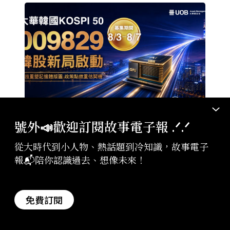
號外📣歡迎訂閱故事電子報 .ᐟ‪‪.ᐟ
廣告・大華銀全能行銷方案
2026-08-07
009829掌握AI關鍵 大華韓國KOSPI 50今強
從大時代到小人物、熱話題到冷知識，故事電子
勢開募
報📬陪你認識過去、想像未來！
Recommended by
免費訂閱