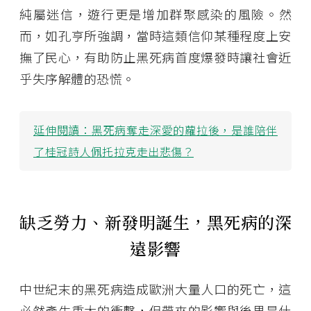
純屬迷信，遊行更是增加群聚感染的風險。然
而，如孔亨所強調，當時這類信仰某種程度上安
撫了民心，有助防止黑死病首度爆發時讓社會近
乎失序解體的恐慌。
延伸閱讀：
黑死病奪走深愛的蘿拉後，是誰陪伴
了桂冠詩人佩托拉克走出悲傷？
缺乏勞力、新發明誕生，黑死病的深
遠影響
中世紀末的黑死病造成歐洲大量人口的死亡，這
必然產生重大的衝擊，但帶來的影響與後果是什