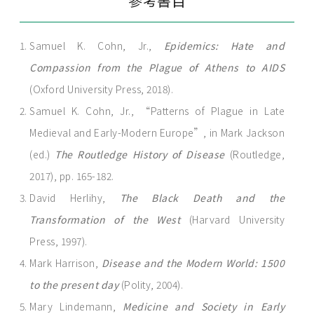
參考書目
Samuel K. Cohn, Jr.,
Epidemics: Hate and
Compassion from the Plague of Athens to AIDS
(Oxford University Press, 2018).
Samuel K. Cohn, Jr., “Patterns of Plague in Late
Medieval and Early-Modern Europe”, in Mark Jackson
(ed.)
The Routledge History of Disease
(Routledge,
2017), pp. 165-182.
David Herlihy,
The Black Death and the
Transformation of the West
(Harvard University
Press, 1997).
Mark Harrison,
Disease and the Modern World: 1500
to the present day
(Polity, 2004).
Mary Lindemann,
Medicine and Society in Early