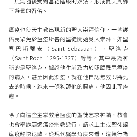
一風氣隨後受到富裕階級的效法，形成夏天到鄉
下避暑的習俗。
瘟疫也使天主教出現新的聖人崇拜信仰，一些護
佑民眾免於瘟疫所害的聖徒開始受人崇拜，如聖
塞巴斯蒂安（Saint Sebastian）、聖洛克
（Saint Roch, 1295-1327）等等。其中最為神
秘的是聖洛克，據說他生前致力於照顧罹患瘟疫
的病人，甚至因此染疫，就在他自認無救即將死
去的時候，跑來一條狗舔他的膿瘡，他因此而痊
癒。
除了向這些主掌救治瘟疫的聖徒乞求神蹟，教會
也會舉辦驅逐瘟疫宗教遊行，請求上主或聖徒讓
瘟疫趕快退散。從現代醫學角度來看，這類行為