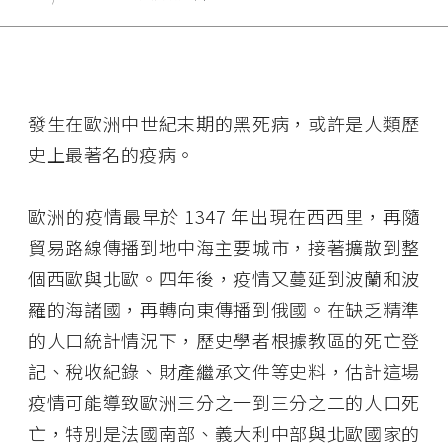
發生在歐洲中世紀末期的黑死病，或許是人類歷
史上最著名的疫病。
歐洲的疫情最早於 1347 年出現在西西里，再隨
貿易路線傳播到地中海主要城市，接著擴散到整
個西歐與北歐。四年後，疫情又蔓延到波蘭和波
羅的海諸國，再轉向東傳播到俄國。在缺乏精準
的人口統計情況下，歷史學者根據教區的死亡登
記、稅收紀錄、財產繼承文件等史料，估計這場
疫情可能導致歐洲三分之一到三分之二的人口死
亡，特別是法國南部、義大利中部與北歐國家的