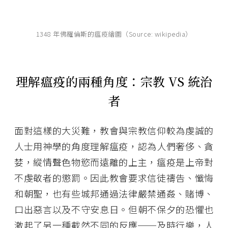
1348 年佛羅倫斯的瘟疫繪圖（Source: wikipedia）
理解瘟疫的兩種角度：宗教 VS 統治
者
面對這樣的大災難，教會與宗教信仰較為虔誠的
人士用神學的角度理解瘟疫，認為人們奢侈、貪
婪，縱情聲色物慾而遠離的上主，瘟疫是上帝對
不虔敬者的懲罰。因此教會要求信徒禱告、懺悔
和朝聖，也有些城邦通過法律嚴禁通姦、賭博、
口出惡言以及不守安息日。但朝不保夕的恐懼也
激起了另一種截然不同的反應──及時行樂，人