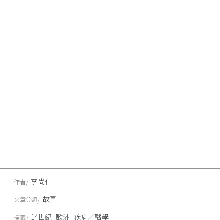
李尚仁
作者
故事
文章分類
14世紀
歐洲
疾病／醫學
標籤