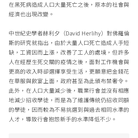
在黑死病造成人口大量死亡之後，原本的社會與
經濟也出現改變。
中世紀史學者赫利夕（David Herlihy）對佛羅倫
斯的研究就指出，由於大量人口死亡造成人手短
缺，工資因而上漲，改善了工人的處境，但許多
人在經歷生死交關的疫情之後，面對工作機會與
更高的收入時卻選擇享受生活，更願意把金錢花
在華服與飲宴上面，政府甚至為此頒布禁奢令。
此外，在人口大量減少後，職業行會並沒有相應
地減少招收學徒，而是為了維護傳統仍招收同額
的學徒，因而較為不易挑選到與過去相同水準的
人才，導致行會抱怨新手的水準降低不少。