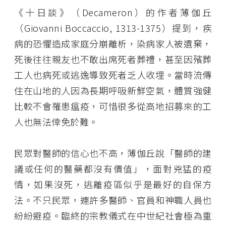
《十日談》（Decameron）的作者薄伽丘
（Giovanni Boccaccio, 1313-1375）提到，疾
病的恐懼造成家庭分崩離析，染病家人被遺棄，
死後往往親友也不敢出席死者葬禮，甚至因殯葬
工人也病死或逃逸導致死者乏人收埋。當時流傳
住在山地的人因為長期呼吸新鮮空氣，體質強健
比較不會罹患瘟疫，可惜很多從高地招募來的工
人也無法倖免於難。
民眾對醫師的信心也不高，薄伽丘說「醫師的建
議或任何的醫藥都沒有價值」，面對兇猛的疫
情，如果沒死，逃離疫區似乎是最好的自保方
法。不只民眾，連許多醫師、官員和神職人員也
紛紛避疫。臨終的宗教儀式在中世紀社會極為重