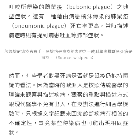
叮咬所傳染的腺鼠疫（bubonic plague）之典
型症狀。還有一種藉由病患飛沫傳染的肺鼠疫
（pneumonic plague）死亡率更高，當時描述
病症時則有提到病患吐血等肺部症狀。
肢端壞疽瘟疫者右手。黑壞疽是瘟疫的表現之一故科學家推斷黑死病是
鼠疫。（Source: wikipedia）
然而，有些學者對黑死病是否就是鼠疫仍抱持懷
疑的看法。因為當時的歐洲人是按照傳統醫學的
理論來觀察與描述疾病，觀察的重點與描述方式
跟現代醫學不免有出入，在沒辦法進行細菌學檢
驗時，只根據文字記載來回溯診斷疾病有相當的
不確定性，畢竟某些傳染病也可能出現相同症
狀。