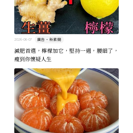
廣告・新素簡
2026-08-07
減肥首選，檸檬加它，堅持一週，腰細了，
瘦到你懷疑人生