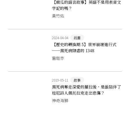
【麻瓜的語言故事】英語不是用表音文
字記的嗎？
黃竹佑
2024-04-04
說書
【歷史的轉換期 5】世界崩壞進行式
──黑死病肆虐的 1348
雷鎧亦
2019-05-11
故事
黑死病奪走深愛的蘿拉後，是誰陪伴了
桂冠詩人佩托拉克走出悲傷？
神奇海獅