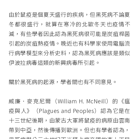
由於鼠疫是個夏天盛行的疾病，但黑死病不論夏
冬都很盛行，就算在寒冷的北歐冬天也疫情不
減，有些學者因此認為黑死病很可能是炭疽桿菌
引起的炭疽熱疫情。晚近也有科學家使用電腦流
行病學模型來分析史料，認為黑死病應該是類似
伊波拉病毒這類的新興病毒所引起。
關於黑死病的起源，學者間也有不同意見。
威廉．麥克尼爾（William H. McNeill）的《瘟
疫與人》（Plagues and Peoples）認為它是在
十三世紀後期，由蒙古大軍將鼠疫的病原由雲南
帶到中亞，然後傳播到歐洲。但也有學者認為，