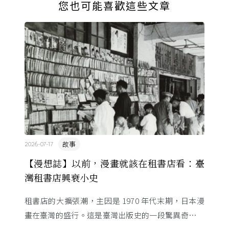
您也可能喜歡這些文章
故事
2026-07-17
【漫想誌】以前，漫畫就該在租書店看：臺
灣租書店興衰小史
租書店的大擴張潮，主因是 1970 年代末期，日本漫
畫在臺灣的盛行。這是臺灣出版史的一段驚異奇航。