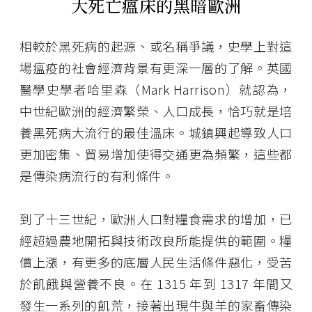
大死亡瘟床的黑暗歐洲
相較於黑死病的起源、或名稱爭議，史學上對這
場瘟疫的社會經濟背景有更深一層的了解。英國
醫學史學者哈里森（Mark Harrison）就認為，
中世紀歐洲的經濟繁榮、人口成長，恰巧就是培
養黑死病大流行的最佳溫床。城鎮興起導致人口
更加密集、貿易增加使得交通更為頻繁，這些都
是傳染病流行的有利條件。
到了十三世紀，歐洲人口對糧食需求的增加，已
經超過農地開拓與技術改良所能提供的範圍。糧
價上漲，有更多的底層人民生活條件惡化，受苦
於飢餓與營養不良。在 1315 年到 1317 年間又
發生一系列的飢荒，接著出現牛與羊的家畜傳染