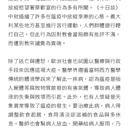
放縱慾望奢華歡宴的行為多有所聞。《十日談》
中就描繪了許多在瘟疫中放縱享樂的心態。義大
利某些地方甚至進行苦行運動，人們群體遊行鞭
打自己，但此行為因對教會當局頗有批評不滿，
而遭到教宗譴責為異端。
除了逃亡與遷怒，歐洲社會也試圖以醫療與行政
手段來因應這場大疫。醫學界遵循當時西方醫學
傳統的體液學說來了解此一疾病，認為瘟疫是吸
入屍體等腐敗物質散發的有害氣體，導致病人體
液的失衡與敗壞而引起。此外，也有人懷疑是天
象異常導致了瘟疫的發生。要治療此病，病人得
調整飲食起居，食用清淡卻滋補的食品與多休
息。醫師也會幫病人放血、開藥給病人服用，乃