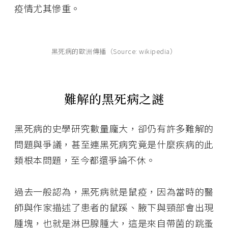
疫情尤其慘重。
黑死病的歐洲傳播（Source: wikipedia）
難解的黑死病之謎
黑死病的史學研究數量龐大，卻仍有許多難解的
問題與爭議，甚至連黑死病究竟是什麼疾病的此
類根本問題，至今都還爭論不休。
過去一般認為，黑死病就是鼠疫，因為當時的醫
師與作家描述了患者的鼠蹊、腋下與頸部會出現
腫塊，也就是淋巴腺腫大，這是來自帶菌的跳蚤