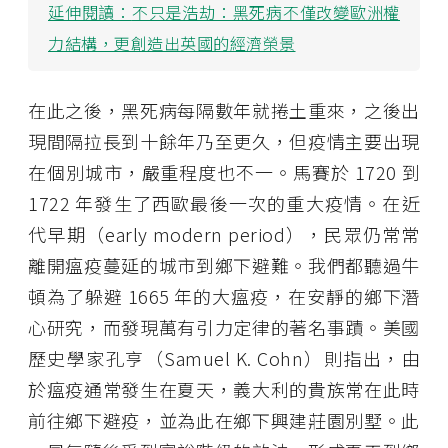
延伸閱讀：
不只是浩劫：黑死病不僅改變歐洲權
力結構，更創造出英國的經濟榮景
在此之後，黑死病每隔數年就捲土重來，之後出
現間隔拉長到十餘年乃至更久，但疫情主要出現
在個別城市，嚴重程度也不一。馬賽於 1720 到
1722 年發生了西歐最後一次的重大疫情。在近
代早期（early modern period），民眾仍常常
離開瘟疫蔓延的城市到鄉下避難。我們都聽過牛
頓為了躲避 1665 年的大瘟疫，在安靜的鄉下潛
心研究，而發現萬有引力定律的著名事蹟。美國
歷史學家孔亨（Samuel K. Cohn）則指出，由
於瘟疫通常發生在夏天，義大利的貴族常在此時
前往鄉下避疫，並為此在鄉下興建莊園別墅。此