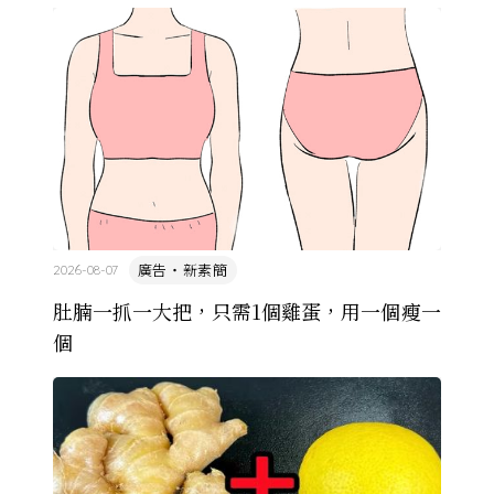
由於臺灣和日本自 1972 年斷交，著作權失去國與國
的協定保護 ...
廣告・新素簡
2026-08-07
肚腩一抓一大把，只需1個雞蛋，用一個瘦一
個