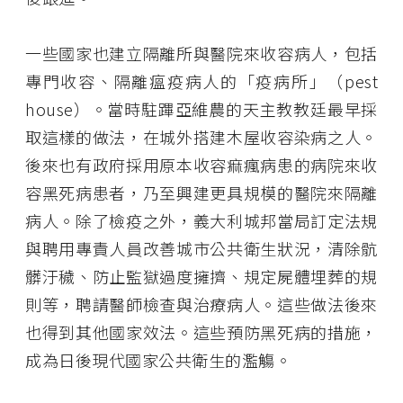
一些國家也建立隔離所與醫院來收容病人，包括
專門收容、隔離瘟疫病人的「疫病所」（pest
house）。當時駐蹕亞維農的天主教教廷最早採
取這樣的做法，在城外搭建木屋收容染病之人。
後來也有政府採用原本收容痲瘋病患的病院來收
容黑死病患者，乃至興建更具規模的醫院來隔離
病人。除了檢疫之外，義大利城邦當局訂定法規
與聘用專責人員改善城市公共衛生狀況，清除骯
髒汙穢、防止監獄過度擁擠、規定屍體埋葬的規
則等，聘請醫師檢查與治療病人。這些做法後來
也得到其他國家效法。這些預防黑死病的措施，
成為日後現代國家公共衛生的濫觴。