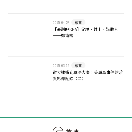
2015-04-07
故事
【臺灣吧EP6】父親、哲士、媒體人
──鄭南榕
2015-03-13
故事
從大逮捕到軍法大審：美麗島事件的珍
貴影像記錄（二）