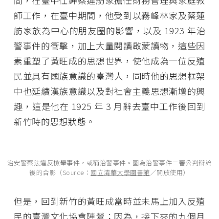
間，在臺中仕紳蔡蓮舫家擔任財務管理與家庭教
師工作，在臺中期間，他受到以霧峰林家及蔡蓮
舫家族為中心的朋友圈的影響，以及 1923 年治
警事件的衝擊，加上大量閱讀啟蒙讀物，這些因
素重塑了黃旺成的思想世界，使他成為一位反殖
民並具有國族意識的臺灣人，同時他的思想框架
中也延續漢族意識以及對社會主義思想漸增的興
趣，這是他在 1925 年 3 月辭去臺中工作後回到
新竹時的思想狀態。
治安警察法違反檢舉事件，或稱治警事件。圖為治警事件二審公判辯論
後的合影（Source：
國立清華大學圖書館
／開放使用）
但是，回到新竹的黃旺成當時並未馬上加入反殖
民的臺灣文化協會陣營；因為，接下來的九個月