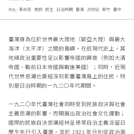
革命家
老師
民主
日治時期
臺灣
20世紀
新竹
臺中
標籤
臺灣身為位於世界最大陸地（歐亞大陸）與最大
海洋（太平洋）之間的島嶼，在近現代史上，其
地緣政治重要性足以影響帝國的興衰（例如大清
帝國、戰前日本帝國與戰後美國）；同時，近現
代世界思潮也曾經深刻影響臺灣島上的住民，特
別是日治時期的一九二〇年代期間。
一九二〇年代臺灣社會同時受到民族自決與社會
主義思潮的影響，而開展出政治社會文化運動；
國際的民族自決思潮經林呈祿等自治主義派留日
學生先行引入臺灣，並於 1921 年分別從政治面