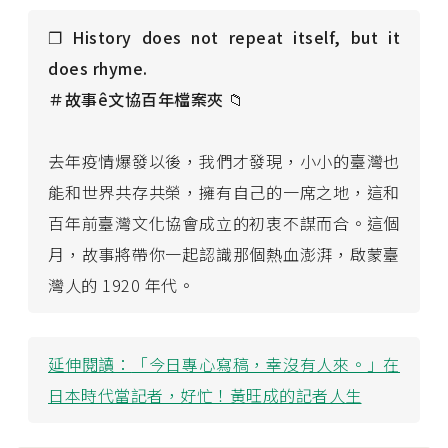
❐ History does not repeat itself, but it
does rhyme.
＃故事ê文協百年檔案夾
📁
去年疫情爆發以後，我們才發現，小小的臺灣也
能和世界共存共榮，擁有自己的一席之地，這和
百年前臺灣文化協會成立的初衷不謀而合。這個
月，故事將帶你一起認識那個熱血澎湃，啟蒙臺
灣人的 1920 年代。
延伸閱讀：
「今日專心寫稿，幸沒有人來。」在
日本時代當記者，好忙！黃旺成的記者人生