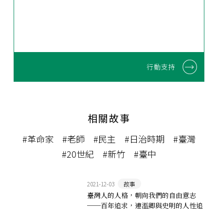
行動支持
相關故事
#革命家
#老師
#民主
#日治時期
#臺灣
#20世紀
#新竹
#臺中
2021-12-03
故事
臺灣人的人格，朝向我們的自由意志
──百年追求，連溫卿與史明的人性追
尋之路