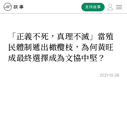
支持故事
「正義不死，真理不滅」當殖
民體制遞出橄欖枝，為何黃旺
成最終選擇成為文協中堅？
2021-10-28