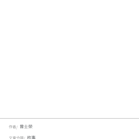
曾士榮
作者
故事
文章分類