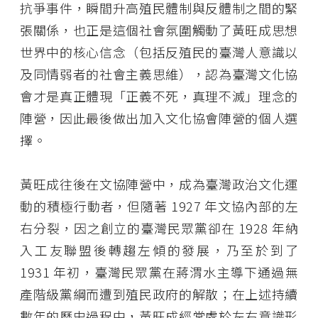
抗爭事件，瞬間升高殖民體制與反體制之間的緊
張關係，也正是這個社會氛圍觸動了黃旺成思想
世界中的核心信念（包括反殖民的臺灣人意識以
及同情弱者的社會主義思維），認為臺灣文化協
會才是真正體現「正義不死，真理不滅」理念的
陣營，因此最後做出加入文化協會陣營的個人選
擇。
黃旺成往後在文協陣營中，成為臺灣政治文化運
動的積極行動者，但隨著 1927 年文協內部的左
右分裂，因之創立的臺灣民眾黨卻在 1928 年納
入工友聯盟後轉趨左傾的發展，乃至於到了
1931 年初，臺灣民眾黨在蔣渭水主導下通過無
產階級黨綱而遭到殖民政府的解散；在上述持續
數年的歷史過程中，黃旺成經常處於左右意識形