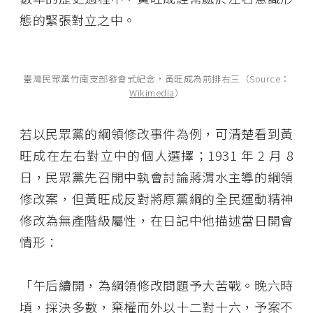
態的緊張對立之中。
臺灣民眾黨竹南支部發會式紀念，黃旺成為前排右三（Source：
Wikimedia
）
若以民眾黨的綱領修改事件為例，可清楚看到黃
旺成在左右對立中的個人選擇；1931 年 2 月 8
日，民眾黨先召開中執會討論蔣渭水主導的綱領
修改案，但黃旺成反對將原黨綱的全民運動精神
修改為無產階級屬性，在日記中他描述當日開會
情形：
「午后續開，為綱領修改問題予大苦戰。晚六時
頃，採決多數，棄權而外以十二對十六，予案不