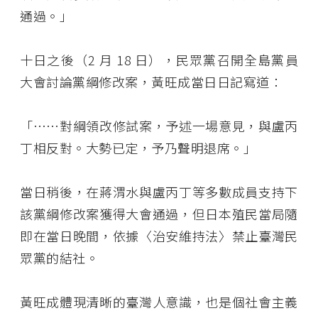
通過。」
十日之後（2 月 18 日），民眾黨召開全島黨員
大會討論黨綱修改案，黃旺成當日日記寫道：
「⋯⋯對綱領改修試案，予述一場意見，與盧丙
丁相反對。大勢已定，予乃聲明退席。」
當日稍後，在蔣渭水與盧丙丁等多數成員支持下
該黨綱修改案獲得大會通過，但日本殖民當局隨
即在當日晚間，依據〈治安維持法〉禁止臺灣民
眾黨的結社。
黃旺成體現清晰的臺灣人意識，也是個社會主義