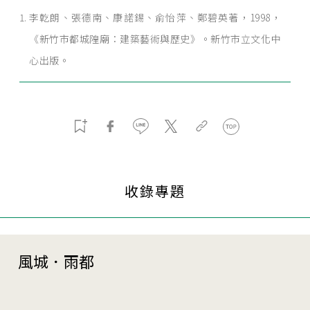
李亁朗、張德南、康諾錫、俞怡萍、鄭碧英著，1998，
《新竹市都城隍廟：建築藝術與歷史》。新竹市立文化中
心出版。
收錄專題
風城．雨都