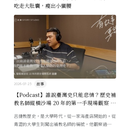
吃走大肚囊，瘦出小蠻腰
故事
2026-07-23
【Podcast】誰說臺灣史只能悲情？歷史補
教名師縱橫沙場 20 年的第一手現場觀察 ft.
呂捷
呂捷教歷史，是大學時代，從一家海產店開始的。從
青澀的大學生到闖出補教名師的稱號，他觀察過幾十