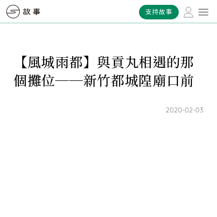
支持故事
【風城雨都】與貢丸相遇的那
個攤位──新竹都城隍廟口前
2020-02-03