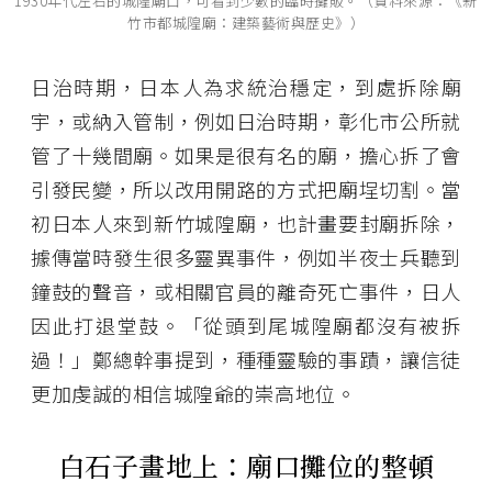
1930年代左右的城隍廟口，可看到少數的臨時攤販。（資料來源：《新
竹市都城隍廟：建築藝術與歷史》）
日治時期，日本人為求統治穩定，到處拆除廟
宇，或納入管制，例如日治時期，彰化市公所就
管了十幾間廟。如果是很有名的廟，擔心拆了會
引發民變，所以改用開路的方式把廟埕切割。當
初日本人來到新竹城隍廟，也計畫要封廟拆除，
據傳當時發生很多靈異事件，例如半夜士兵聽到
鐘鼓的聲音，或相關官員的離奇死亡事件，日人
因此打退堂鼓。「從頭到尾城隍廟都沒有被拆
過！」鄭總幹事提到，種種靈驗的事蹟，讓信徒
更加虔誠的相信城隍爺的崇高地位。
白石子畫地上：廟口攤位的整頓