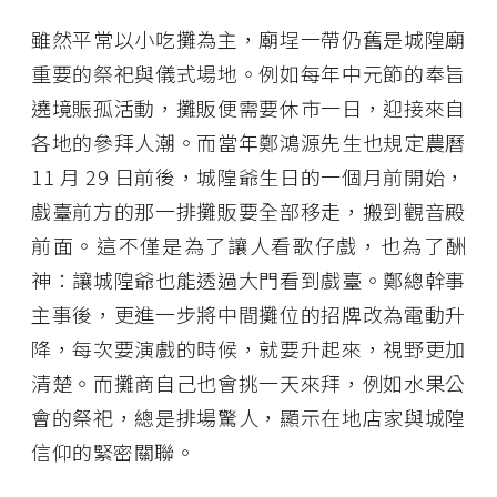
雖然平常以小吃攤為主，廟埕一帶仍舊是城隍廟
重要的祭祀與儀式場地。例如每年中元節的奉旨
遶境賑孤活動，攤販便需要休市一日，迎接來自
各地的參拜人潮。而當年鄭鴻源先生也規定農曆
11 月 29 日前後，城隍爺生日的一個月前開始，
戲臺前方的那一排攤販要全部移走，搬到觀音殿
前面。這不僅是為了讓人看歌仔戲，也為了酬
神：讓城隍爺也能透過大門看到戲臺。鄭總幹事
主事後，更進一步將中間攤位的招牌改為電動升
降，每次要演戲的時候，就要升起來，視野更加
清楚。而攤商自己也會挑一天來拜，例如水果公
會的祭祀，總是排場驚人，顯示在地店家與城隍
信仰的緊密關聯。