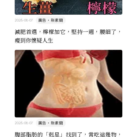
廣告・新素簡
2026-08-07
減肥首選，檸檬加它，堅持一週，腰細了，
瘦到你懷疑人生
廣告・新素簡
2026-08-07
腹部脂肪的「剋星」找到了，常吃這幾物，