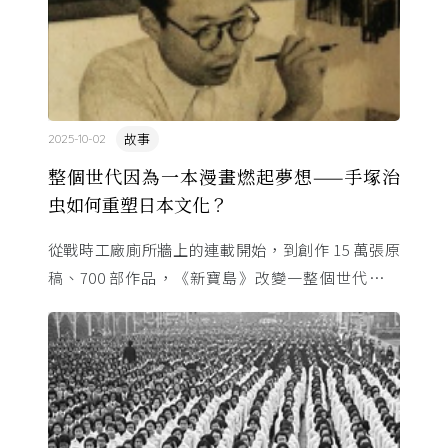
故事
2025-10-02
整個世代因為一本漫畫燃起夢想——手塚治
虫如何重塑日本文化？
從戰時工廠廁所牆上的連載開始，到創作 15 萬張原
稿、700 部作品，《新寶島》改變一整個世代的命
運。這位「漫畫之神」與昭和時代共生，用一支畫筆
改寫日本的文化 ...