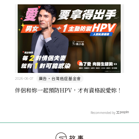
萬名學生怎麼學歷史，也看著臺灣的歷史教育從課本
裡幾乎沒有臺灣史，一路 ...
廣告・台灣癌症基金會
2026-08-07
伴侶和妳一起預防HPV，才有資格說愛妳！
Recommended by