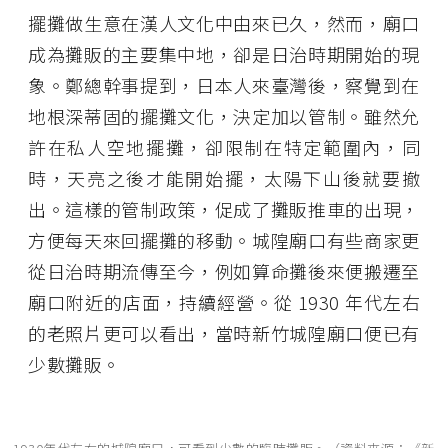
擺攤做生意在漢人文化中由來已久，然而，廟口
成為攤販的主要集中地，卻是日治時期開始的現
象。鄭總幹事提到，日本人來臺灣後，察覺到在
地根深蒂固的擺攤文化，決定加以管制。雖然允
許在私人空地擺攤，卻限制在特定範圍內，同
時，天亮之後才能開始擺，太陽下山後就要撤
出。這樣的管制政策，促成了攤販推車的出現，
方便每天來回擺攤的移動。城隍廟口有些商家更
從日治時期流傳至今，例如算命攤後來便搬遷至
廟口附近的店面，持續經營。從 1930 年代左右
的老照片更可以看出，當時新竹城隍廟口便已有
少數攤販。