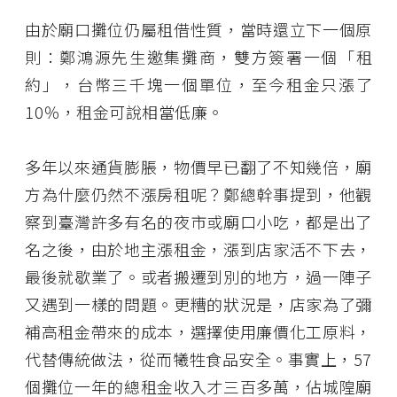
由於廟口攤位仍屬租借性質，當時還立下一個原
則：鄭鴻源先生邀集攤商，雙方簽署一個「租
約」，台幣三千塊一個單位，至今租金只漲了
10％，租金可說相當低廉。
多年以來通貨膨脹，物價早已翻了不知幾倍，廟
方為什麼仍然不漲房租呢？鄭總幹事提到，他觀
察到臺灣許多有名的夜市或廟口小吃，都是出了
名之後，由於地主漲租金，漲到店家活不下去，
最後就歇業了。或者搬遷到別的地方，過一陣子
又遇到一樣的問題。更糟的狀況是，店家為了彌
補高租金帶來的成本，選擇使用廉價化工原料，
代替傳統做法，從而犧牲食品安全。事實上，57
個攤位一年的總租金收入才三百多萬，佔城隍廟