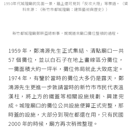
1950年代城隍廟的北面一景，牆上還可見到「反攻大陸」等標語。（資
料來源：《新竹市都城隍廟：建築藝術與歷史》）
新竹都城隍廟鄭耕亞總幹事，娓娓道來廟口攤位整頓的過程。
1959 年，鄭鴻源先生正式集結、清點廟口一共
57 個攤位，並以白石子在地上畫線區分攤位，
一攤面積大約一坪半，攤位佈局就此大致底定。
1974 年，有鑒於當時的攤位大多仍是露天，鄭
鴻源先生更進一步敦請當時的新竹市市民代表溫
漢柱，將上方的鐵蓋等相關設施規劃、興建完
成。城隍廟口的攤位公共設施便算正式完整，那
時蓋的設施，大部分到現在都還在用，只有民國
2000 年的時候，廟方再次稍微整理。