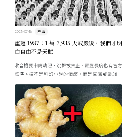
故事
2026-07-16
重返 1987：1 萬 3,935 天戒嚴後，我們才明
白自由不是天賦
收音機要申請執照，跳舞被禁止，頭髮長度也有官方
標準。這不是科幻小說的情節，而是臺灣戒嚴38年
的日常。從1982年美國國會聽證，到 1987 年那道解
嚴令，這段歷 ...