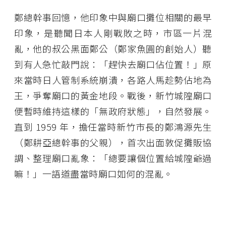
鄭總幹事回憶，他印象中與廟口攤位相關的最早
印象，是聽聞日本人剛戰敗之時，市區一片混
亂，他的叔公黑面鄭公（鄭家魚圓的創始人）聽
到有人急忙敲門說：「趕快去廟口佔位置！」原
來當時日人管制系統崩潰，各路人馬趁勢佔地為
王，爭奪廟口的黃金地段。戰後，新竹城隍廟口
便暫時維持這樣的「無政府狀態」，自然發展。
直到 1959 年，擔任當時新竹市長的鄭鴻源先生
（鄭耕亞總幹事的父親），首次出面敦促攤販協
調、整理廟口亂象：「總要讓個位置給城隍爺過
嘛！」一語道盡當時廟口如何的混亂。