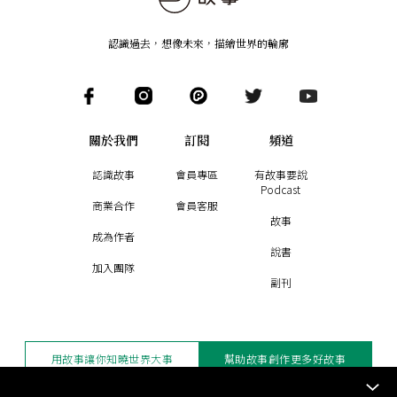
認識過去，想像未來
，
描繪世界的輪廓
關於我們
訂閱
頻道
認識故事
會員專區
有故事要說
Podcast
商業合作
會員客服
故事
成為作者
說書
加入團隊
副刊
用故事讓你知曉世界大事
幫助故事創作更多好故事
訂閱電子報
贊助支持