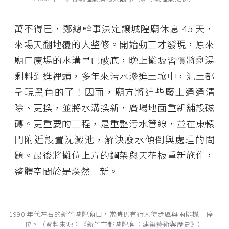
萬不得已，鄭總幹事決定讓城隍廟休息 45 天，
來場天翻地覆的大整修。開始動工才發現，原來
廟口廣場的水溝早已破底，晚上攤販習慣將剩湯
剩料到進裡頭，多年來污水滲進土壤中，泥土都
呈現黑色的了！因而，廟方將這些廢土通通清
除、更換，並將水溝換新，廣場地面重新舖設磁
磚。更重要的工程，是重整污水管線，並在東轅
門附近設置沈澱池，解決廢水傾倒與處理的問
題。最後將攤位上方的鋼架與天花板重新施作，
整體空間於是煥然一新。
1990 年代左右的新竹城隍廟口，當時仍有行人徒步區與兩排機車停車
位。（資料來源：《新竹市都城隍廟：建築藝術與歷史》）