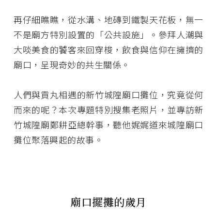
再仔細瞧瞧，從水溝、地磚到鐵製天花板，無一
不是廟方特別設置的「公共設施」。參拜人潮與
大啖美食的饕客來回穿梭，飲食與信仰在擁擠的
廟口，呈現奇妙的共生關係。
人們與貢丸相遇的新竹城隍廟口攤位，究竟從何
而來的呢？本次專題特別搜集老照片，並專訪新
竹城隍廟鄭耕亞總幹事，聽他娓娓道來城隍廟口
攤位聚落興起的故事。
廟口擺攤的歲月