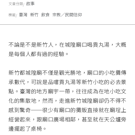
故事
文章分類
臺灣
新竹
飲食
宗教／民間信仰
標籤
不論是不是新竹人，在城隍廟口喝貢丸湯，大概
是每個人都有過的經驗。
新竹都城隍廟不僅是觀光勝地，廟口的小吃攤傳
承數代，可說是品嚐貢丸湯等新竹小吃的必去景
點。臺灣的地方廟宇一帶，往往成為在地小吃文
化的集散地，然而，走進新竹城隍廟卻仍不得不
感到驚奇──很少有廟口的攤販直接就在廟埕上
經營起來，跟廟口廣場相鄰，甚至就在天公爐旁
邊擺起了桌椅。