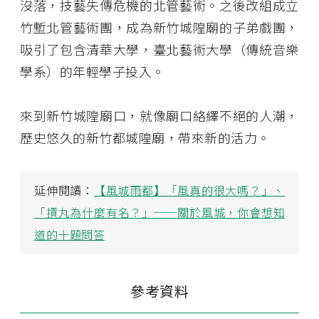
沒落，技藝失傳危機的北管藝術。之後改組成立
竹塹北管藝術團，成為新竹城隍廟的子弟戲團，
吸引了包含清華大學，臺北藝術大學（傳統音樂
學系）的年輕學子投入。
來到新竹城隍廟口，就像廟口絡繹不絕的人潮，
歷史悠久的新竹都城隍廟，帶來新的活力。
延伸閱讀：
【風城雨都】「風真的很大嗎？」、
「摃丸為什麼有名？」──關於風城，你會想知
道的十題問答
參考資料