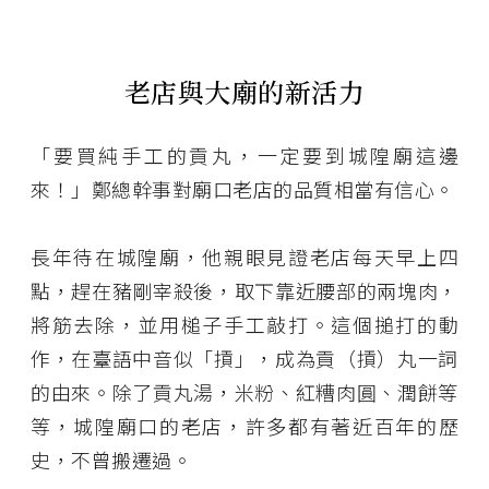
老店與大廟的新活力
「要買純手工的貢丸，一定要到城隍廟這邊
來！」鄭總幹事對廟口老店的品質相當有信心。
長年待在城隍廟，他親眼見證老店每天早上四
點，趕在豬剛宰殺後，取下靠近腰部的兩塊肉，
將筋去除，並用槌子手工敲打。這個搥打的動
作，在臺語中音似「摃」，成為貢（摃）丸一詞
的由來。除了貢丸湯，米粉、紅糟肉圓、潤餅等
等，城隍廟口的老店，許多都有著近百年的歷
史，不曾搬遷過。