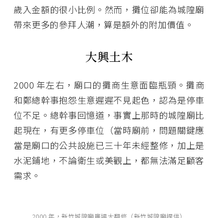
歲入金額的很小比例。然而，攤位卻能為城隍廟
帶來更多的參拜人潮，算是額外的附加價值。
大興土木
2000 年左右，廟口的攤商生意面臨瓶頸。攤商
和鄭總幹事抱怨生意遲遲不見起色，認為是停車
位不足。總幹事回憶道，事實上那時的城隍廟比
起現在，有更多停車位（當時廟前，問題關鍵應
當是廟口的公共設施已三十年未經整修，加上是
水泥鋪地，不論衛生或美觀上，都無法滿足顧客
需求。
2000 年，新竹城隍廟廣場大翻修（新竹城隍廟提供）