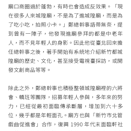
廟口商圈過於蓬勃，有時也會造成反效果。「現
在很多人來城隍廟，不是為了進城隍廟，而是為
了吃小吃，拍照小卡。」鄭總幹事語帶無奈，提
到曾有一陣子，他發現進廟參拜的都是中老年
人，而不見年輕人的身影。因此他從臺北回來擔
任總幹事之後，著手開始有系統地介紹新竹都城
隍廟的歷史、文化，甚至接受電視臺採訪，或開
發文創商品等等。
除此之外，鄭總幹事也積極整頓城隍廟裡的六將
會、轎班等團隊，招募年輕人參與，多年來的努
力，已經從最初面臨傳承斷層，增加到六十多
位，幾乎都是年輕面孔。廟方也與「新竹市北管
戲曲促進會」合作，復興 1990 年代末面臨軒社