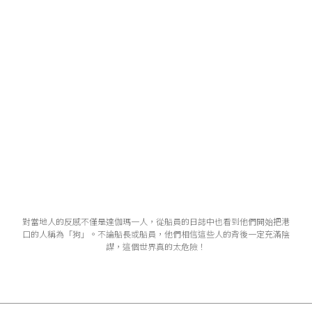
對當地人的反感不僅是達伽瑪一人，從船員的日誌中也看到他們開始把港
口的人稱為「狗」。不論船長或船員，他們相信這些人的背後一定充滿陰
謀，這個世界真的太危險！