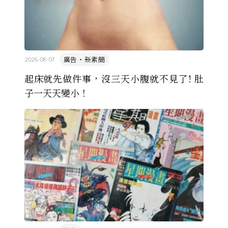
廣告・新素簡
2026-08-07
起床就先做件事，沒三天小腹就不見了! 肚
子一天天變小！