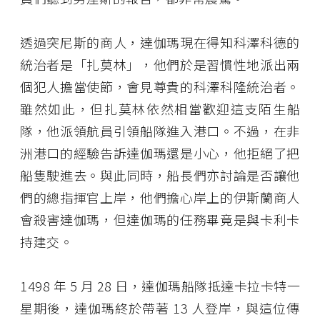
透過突尼斯的商人，達伽瑪現在得知科澤科德的
統治者是「扎莫林」，他們於是習慣性地派出兩
個犯人擔當使節，會見尊貴的科澤科隆統治者。
雖然如此，但扎莫林依然相當歡迎這支陌生船
隊，他派領航員引領船隊進入港口。不過，在非
洲港口的經驗告訴達伽瑪還是小心，他拒絕了把
船隻駛進去。與此同時，船長們亦討論是否讓他
們的總指揮官上岸，他們擔心岸上的伊斯蘭商人
會殺害達伽瑪，但達伽瑪的任務畢竟是與卡利卡
持建交。
1498 年 5 月 28 日，達伽瑪船隊抵達卡拉卡特一
星期後，達伽瑪終於帶著 13 人登岸，與這位傳