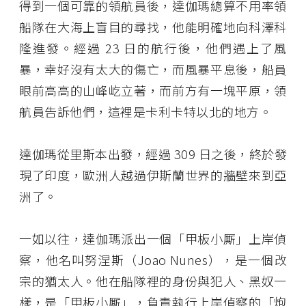
得到一個可靠的領航員後，達伽瑪總算不用率領
船隊在大海上盲目的尋找，他能明確地向科澤科
隆進發。經過 23 日的航行後，他們遇上了風
暴，幸好沒有太大的傷亡，而風暴平息後，船員
眼前高高的山峰屹立著，而前方有一塊平原，領
航員告訴他們，這裡是卡利卡特以北的地方。
達伽瑪從里斯本出發，經過 309 日之後，終於發
現了印度，歐洲人越過伊斯蘭世界的牆壁來到亞
洲了。
一如以往，達伽瑪派出一個「甲板小厮」上岸偵
察，他名叫努涅斯（Joao Nunes），是一個改
宗的猶太人。他在船隊裡的身份與犯人、黑奴一
樣，是「甲板小厮」，負責執行上岸偵察的「炮