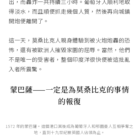
出，而轟炸一共持續三小時。葡萄牙人順利地取
得淡水，而且順便抓走幾個人質，然後再向城鎮
開炮便離開了。
這一天，莫桑比克人親身體驗到被火炮炮轟的恐
怖，還有被歐洲人摧毀家園的屈辱。當然，他們
不是唯一的受害者，整個印度洋很快便被這批亂
入者所震驚。
蒙巴薩——一定是為莫桑比克的事情
的報復
1572 年的蒙巴薩。這個港口其後成為葡萄牙人和鄂圖曼人互相爭奪之
地，直到十九世紀被英國人佔領為止。