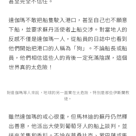
甚至完全不信任。
達伽瑪不敢把船隻駛入港口，甚至自己也不願意
下船，並要求蘇丹派使者上船交涉。對當地人的
反感不僅是達伽瑪一人，從船員的日誌中也看到
他們開始把港口的人稱為「狗」。不論船長或船
員，他們相信這些人的背後一定充滿陰謀，這個
世界真的太危險！
對達伽瑪等人來說，地球的另一面實在太危險，特別是那些伊斯蘭教
徒。
雖然達伽瑪的戒心很重，但馬林迪的蘇丹仍然釋
出善意，他派出大使到葡萄牙人的船上談判，並
送來羊隻和香料。不論在莫桑比克、蒙巴薩或馬