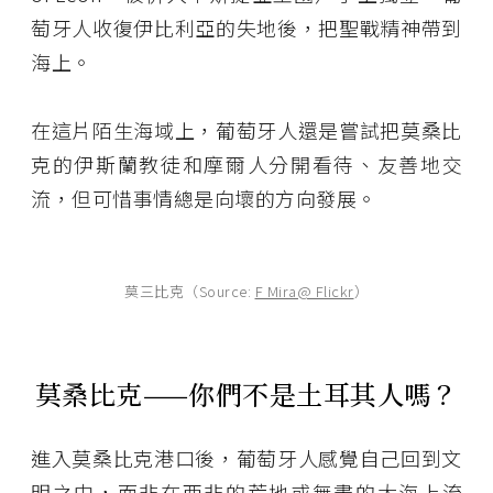
萄牙人收復伊比利亞的失地後，把聖戰精神帶到
海上。
在這片陌生海域上，葡萄牙人還是嘗試把莫桑比
克的伊斯蘭教徒和摩爾人分開看待、友善地交
流，但可惜事情總是向壞的方向發展。
莫三比克（Source:
F Mira@ Flickr
）
莫桑比克——你們不是土耳其人嗎？
進入莫桑比克港口後，葡萄牙人感覺自己回到文
明之中，而非在西非的荒地或無盡的大海上流