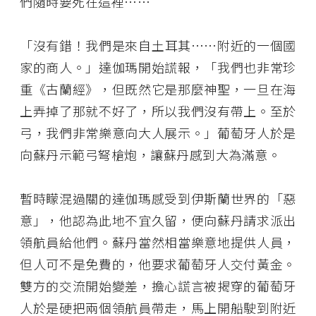
們隨時要死在這裡……
「沒有錯！我們是來自土耳其……附近的一個國
家的商人。」達伽瑪開始謊報，「我們也非常珍
重《古蘭經》，但既然它是那麼神聖，一旦在海
上弄掉了那就不好了，所以我們沒有帶上。至於
弓，我們非常樂意向大人展示。」葡萄牙人於是
向蘇丹示範弓弩槍炮，讓蘇丹感到大為滿意。
暫時矇混過關的達伽瑪感受到伊斯蘭世界的「惡
意」，他認為此地不宜久留，便向蘇丹請求派出
領航員給他們。蘇丹當然相當樂意地提供人員，
但人可不是免費的，他要求葡萄牙人交付黃金。
雙方的交流開始變差，擔心謊言被揭穿的葡萄牙
人於是硬把兩個領航員帶走，馬上開船駛到附近