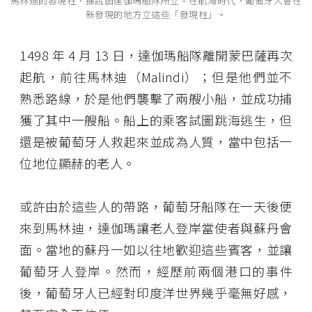
馬林迪的發現柱，據說由達伽瑪船隊所立。在航海時代，葡萄牙人會在
新發現的地方立這些「發現柱」。
1498 年 4 月 13 日，達伽瑪船隊離開蒙巴薩再次
起航，前往馬林迪（Malindi）；但是他們並不
熟悉路線，於是他們襲擊了兩艘小船，並成功捕
獲了其中一艘船。船上的乘客試圖跳海逃生，但
還是被葡萄牙人救起來並成為人質，當中包括一
位地位顯赫的老人。
或許由於這些人的帶路，葡萄牙船隊在一天後便
來到馬林迪，達伽瑪讓老人登岸當使者與蘇丹會
面。當地的蘇丹一如以往地歡迎這些賓客，並讓
葡萄牙人登岸。然而，經歷前兩個港口的事件
後，葡萄牙人已經對印度洋世界幾乎毫無好感，