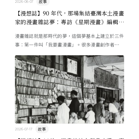
故事
2026-08-07
【漫想誌】90 年代，那場集結臺灣本土漫畫
家的漫畫雜誌夢：專訪《星期漫畫》編輯黃
健和
漫畫雜誌就是那時代的夢，這個夢基本上建立於三件
事：第一件叫「我要畫漫畫」。很多漫畫創作者從小
看漫畫，他們想畫，但以前一講出來就會被罵，「你
畫畫怎麼活？」
故事
2026-07-17