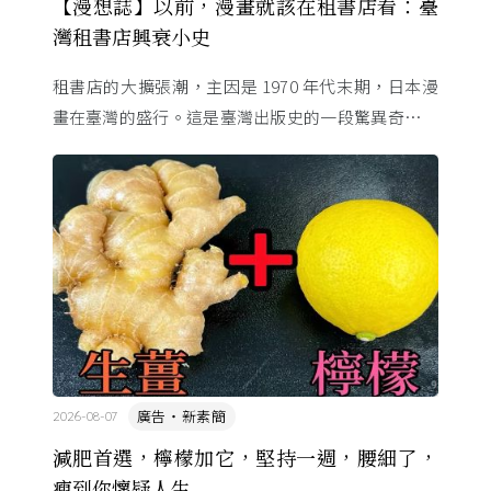
【漫想誌】以前，漫畫就該在租書店看：臺
灣租書店興衰小史
租書店的大擴張潮，主因是 1970 年代末期，日本漫
畫在臺灣的盛行。這是臺灣出版史的一段驚異奇航。
由於臺灣和日本自 1972 年斷交，著作權失去國與國
的協定保護 ...
廣告・新素簡
2026-08-07
減肥首選，檸檬加它，堅持一週，腰細了，
瘦到你懷疑人生