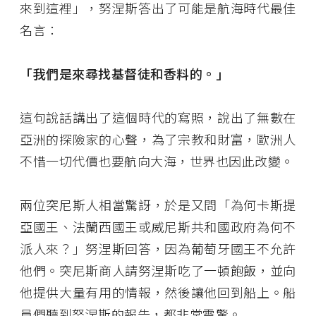
來到這裡」，努涅斯答出了可能是航海時代最佳
名言：
「我們是來尋找基督徒和香料的。」
這句說話講出了這個時代的寫照，說出了無數在
亞洲的探險家的心聲，為了宗教和財富，歐洲人
不惜一切代價也要航向大海，世界也因此改變。
兩位突尼斯人相當驚訝，於是又問「為何卡斯提
亞國王、法蘭西國王或威尼斯共和國政府為何不
派人來？」努涅斯回答，因為葡萄牙國王不允許
他們。突尼斯商人請努涅斯吃了一頓飽飯，並向
他提供大量有用的情報，然後讓他回到船上。船
員們聽到努涅斯的報告，都非常震驚。