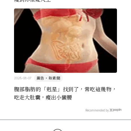
廣告・新素簡
2026-08-07
腹部脂肪的「剋星」找到了，常吃這幾物，
吃走大肚囊，瘦出小蠻腰
Recommended by