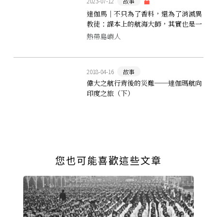
2023-07-12
故事
達伽馬｜不只為了香料，還為了消滅異
教徒：課本上的航海大師，其實也是一
位十字軍戰士
熱帶島嶼人
2018-04-16
故事
偉大之航行背後的災難──達伽瑪航向
印度之旅（下）
您也可能喜歡這些文章