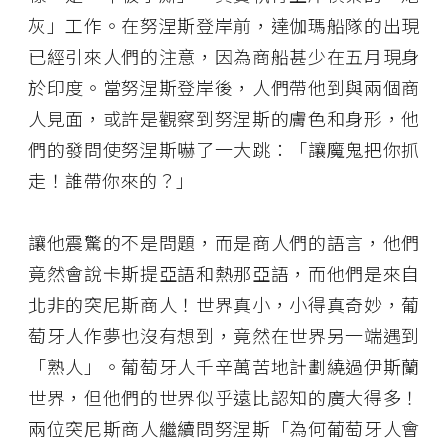
灰」工作。在努涅斯登岸前，達伽瑪船隊的出現
已經引來人們的注意，因為商船甚少在五月現身
於印度。當努涅斯登岸後，人們帶他到與兩個商
人見面，或許是觀察到努涅斯的膚色和身形，他
們的發問使努涅斯嚇了一大跳：「讓魔鬼把你抓
走！誰帶你來的？」
讓他震驚的不是問題，而是商人們的語言，他們
竟然會說卡斯提亞語和熱那亞語，而他們是來自
北非的突尼斯商人！世界真小，小得真奇妙，葡
萄牙人作夢也沒有想到，竟然在世界另一端遇到
「熟人」。葡萄牙人千辛萬苦地計劃繞過伊斯蘭
世界，但他們的世界似乎遠比認知的廣大得多！
兩位突尼斯商人繼續問努涅斯「為何葡萄牙人會