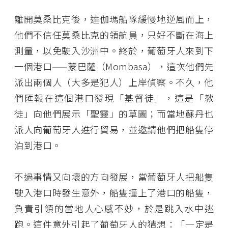
離開莫桑比克後，達伽瑪船隊緩慢地逆風而上，
他們不信任莫桑比克的領航員，只好不斷在海上
測量，以免駛入沙洲中。終於，葡萄牙人來到下
一個港口——蒙巴薩（Mombasa），這次他們先
派出兩個人（大多是犯人）上岸偵察。不久，他
們匯報在這個港口發現「基督徒」，這是「教
徒」向他們展示「聖靈」的草圖；而當地蘇丹也
派人向葡萄牙人進行貿易，並邀請他們把船隻停
泊到港口。
不過事情又向壞的方向發展，當葡萄牙人把船隻
駛入港口時發生意外，船隻撞上了港口的船隻，
負責引領的當地人心感不妙，於是跳入水中逃
跑。這件意外引起了葡萄牙人的猜想：「一定是