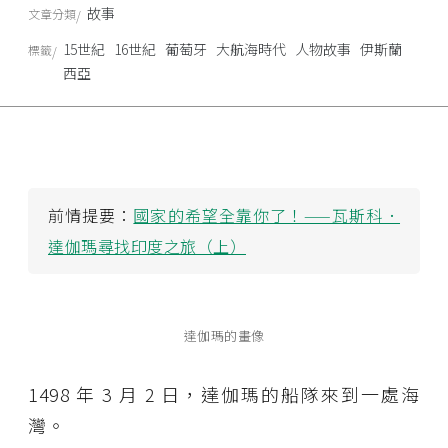
故事
文章分類
15世紀
16世紀
葡萄牙
大航海時代
人物故事
伊斯蘭
標籤
西亞
前情提要：
國家的希望全靠你了！——瓦斯科．
達伽瑪尋找印度之旅（上）
達伽瑪的畫像
1498 年 3 月 2 日，達伽瑪的船隊來到一處海
灣。