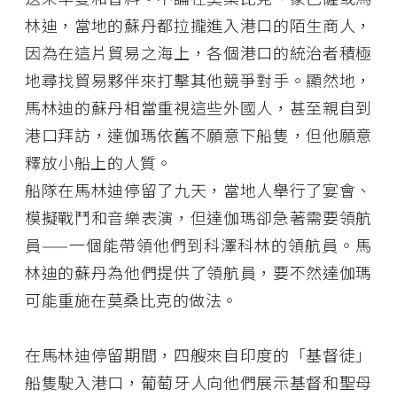
林迪，當地的蘇丹都拉攏進入港口的陌生商人，
因為在這片貿易之海上，各個港口的統治者積極
地尋找貿易夥伴來打擊其他競爭對手。顯然地，
馬林迪的蘇丹相當重視這些外國人，甚至親自到
港口拜訪，達伽瑪依舊不願意下船隻，但他願意
釋放小船上的人質。
船隊在馬林迪停留了九天，當地人舉行了宴會、
模擬戰鬥和音樂表演，但達伽瑪卻急著需要領航
員——一個能帶領他們到科澤科林的領航員。馬
林迪的蘇丹為他們提供了領航員，要不然達伽瑪
可能重施在莫桑比克的做法。
在馬林迪停留期間，四艘來自印度的「基督徒」
船隻駛入港口，葡萄牙人向他們展示基督和聖母