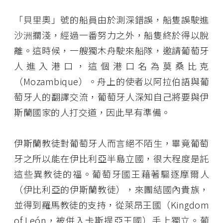
「貝里奧」號的船員由於測深錯誤，船隻誤駛進
沙洲擱淺，經過一番努力之外，船隻終於得以脫
離。這時候，一艘獨木舟駛來船隊，邀請葡萄牙
人進入港口，這個港口名為莫桑比克
（Mozambique）。舟上的使者以阿拉伯語與葡
萄牙人的翻譯交流，葡萄牙人深知自己將要與伊
斯蘭國家的人打交道，因此早有準備。
伊斯蘭教徒對葡萄牙人而言絕不陌生，畢竟葡萄
牙之所以能在伊比利亞半島立國，很大程度是託
這些異教徒的福。葡萄牙國王藉著驅逐摩爾人
（伊比利亞的伊斯蘭教徒），來團結國內貴族，
並得到羅馬教徒的支持，從萊昂王國（Kingdom
of León，被併入卡斯提亞王國）手上獨立。葡