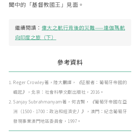
聞中的「基督教國王」見面。
繼續閱讀：
偉大之航行背後的災難——達伽瑪航
向印度之旅（下）
參考資料
Reger Crowley著，陸大鵬譯，
《
征服者：葡萄牙帝國的
崛起
》
，北京：社會科學文獻出版社，2016。
Sanjay Subrahmanyam著，何吉賢，
《
葡萄牙帝國在亞
洲（1500 - 1700：政治和經濟史
）》
，澳門：紀念葡萄牙
發現事業澳門地區委員會，1997。