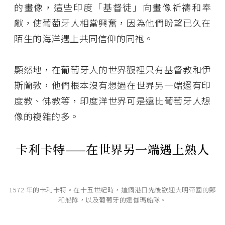
的畫像，這些印度「基督徒」向畫像祈禱和奉
獻，使葡萄牙人相當興奮，因為他們盼望已久在
陌生的海洋遇上共同信仰的同袍。
顯然地，在葡萄牙人的世界觀裡只有基督教和伊
斯蘭教，他們根本沒有想過在世界另一端還有印
度教、佛教等，印度洋世界可是遠比葡萄牙人想
像的複雜的多。
卡利卡特——在世界另一端遇上熟人
1572 年的卡利卡特。在十五世紀時，這個港口先後歡迎大明帝國的鄭
和船隊，以及葡萄牙的達伽瑪船隊。