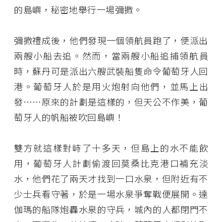
的島嶼，秘密地舉行一場彌撒。
彌撒禮成後，他們發現一個領航員跑了，便派出
兩艘小船去追。然而，當兩艘小船追捕領航員
時，蘇丹可是派出六艘武裝船隻命令葡萄牙人回
港。葡萄牙人於是用火炮射向他們，並馬上出
發……原來的計劃是這樣的，但天公不作美，葡
萄牙人的帆船被吹回島嶼！
雙方就這樣對峙了十多天，但島上的水不能飲
用，葡萄牙人計劃偷渡回莫桑比克港口補充淡
水，他們花了兩天才找到一口水泉，但附近有不
少士兵看守著，於是一場水泉爭奪戰便展開。達
伽瑪的船隊炮轟水泉的守兵，城內的人都閉門不