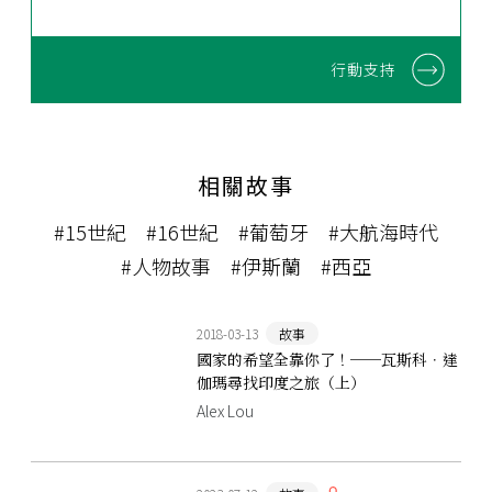
行動支持
相關故事
#15世紀
#16世紀
#葡萄牙
#大航海時代
#人物故事
#伊斯蘭
#西亞
2018-03-13
故事
國家的希望全靠你了！──瓦斯科．達
伽瑪尋找印度之旅（上）
Alex Lou