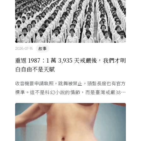
故事
2026-07-16
重返 1987：1 萬 3,935 天戒嚴後，我們才明
白自由不是天賦
收音機要申請執照，跳舞被禁止，頭髮長度也有官方
標準。這不是科幻小說的情節，而是臺灣戒嚴38年
的日常。從1982年美國國會聽證，到 1987 年那道解
嚴令，這段歷 ...