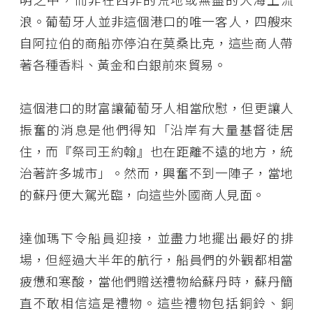
浪。葡萄牙人並非這個港口的唯一客人，四艘來
自阿拉伯的商船亦停泊在莫桑比克，這些商人帶
著各種香料、黃金和白銀前來貿易。
這個港口的財富讓葡萄牙人相當欣慰，但更讓人
振奮的消息是他們得知「沿岸有大量基督徒居
住，而『祭司王約翰』也在距離不遠的地方，統
治著許多城市」。然而，興奮不到一陣子，當地
的蘇丹便大駕光臨，向這些外國商人見面。
達伽瑪下令船員迎接，並盡力地擺出最好的排
場，但經過大半年的航行，船員們的外觀都相當
疲憊和寒酸，當他們贈送禮物給蘇丹時，蘇丹簡
直不敢相信這是禮物。這些禮物包括銅鈴、銅