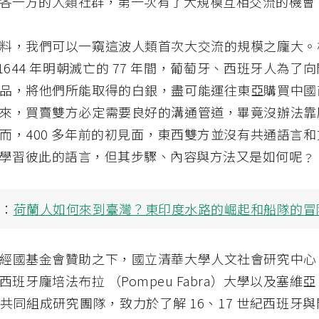
各一方的人類社群，第一次有了大規模互相交流的機會
料，我們可以一窺這波人類首次大交流的規模之龐大。
至 1644 年明朝滅亡的 77 年間，葡萄牙、西班牙人為
品，將他們所能取得的白銀，盡可能運往東亞購買中國
來，買賣雙方必定需要良好的溝通管道，畢竟沒辦法靠
而，400 多年前的初見面，東西雙方並沒有共通語言
學習彼此的語言，但其步驟、內容與方法又是如何呢﹖
讀：
荷蘭人如何來到臺灣？東印度水路的崛起和船隊的冒
經國基金會贊助之下，國立清華大學人文社會研究中心
班牙龐培法布拉 （Pompeu Fabra）大學以及塞維亞（S
共同組成研究團隊，致力於了解 16、17 世紀西班牙