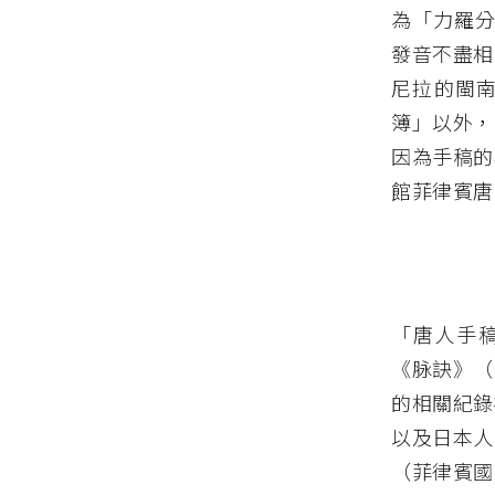
為「力羅分
發音不盡相
尼拉的閩
簿」以外，
因為手稿的
館菲律賓唐
「唐人手稿
《脉訣》（
的相關紀錄
以及日本人
（菲律賓國