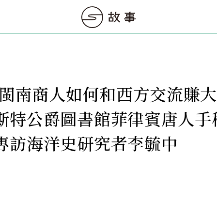
世紀閩南商人如何和西方交流賺
斯特公爵圖書館菲律賓唐⼈⼿
專訪海洋史研究者李毓中