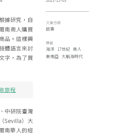
。
2021-11-05
根據研究，自
文章分類
了向閩南商人購買
故事
商品。這樣興
標籤
肢體語言來討
海洋
17世紀
商人
東南亞
大航海時代
和文字，為了買
險旅程
、中研院臺灣
evilla）大
與閩南華人的經