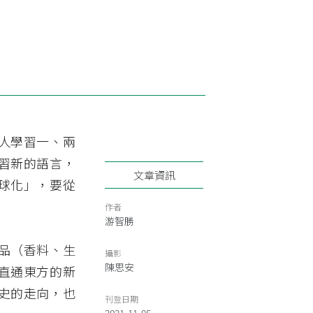
人學習一、兩
習新的語言，
文章資訊
球化」，要從
作者
游智勝
品（香料、生
攝影
陳思安
直通東方的新
史的走向，也
刊登日期