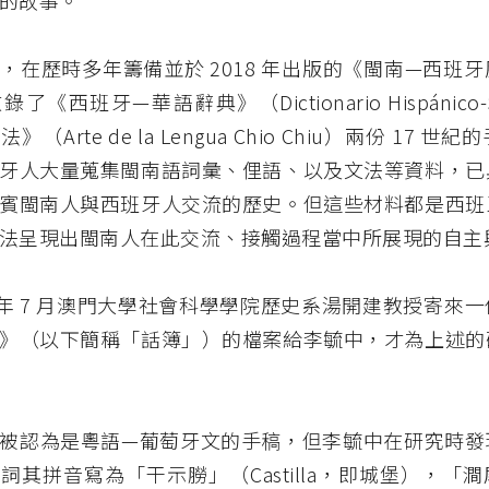
的故事。
，在歷時多年籌備並於 2018 年出版的《閩南—西班
《西班牙—華語辭典》（Dictionario Hispánico-
（Arte de la Lengua Chio Chiu）兩份 17 
牙人大量蒐集閩南語詞彙、俚語、以及文法等資料，已
賓閩南人與西班牙人交流的歷史。但這些材料都是西班
法呈現出閩南人在此交流、接觸過程當中所展現的自主
17 年 7 月澳門大學社會科學學院歷史系湯開建教授寄來
》（以下簡稱「話簿」）的檔案給李毓中，才為上述的
被認為是粵語—葡萄牙文的手稿，但李毓中在研究時發
詞其拼音寫為「干示朥」（Castilla，即城堡），「