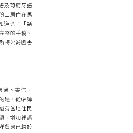
粵語及葡萄牙語
份由居住在馬
知道除了「話
完整的手稿。
斯特公爵圖書
有帳簿、書信、
的是，從帳簿
還有當地住民
語、塔加祿語
洋貿易已趨於