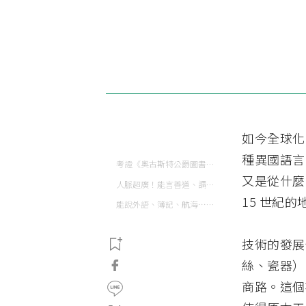
如今全球化
種異國語言
考證《奧古斯特公爵圖書館菲律賓唐人手稿》，看大航海時代菲律賓閩南人如何學習異國語言
又是從什麼
人脈超廣！能言善道、調停戰爭的閩南人
15 世紀
能說外語、簿記、航海⋯⋯「生理人」的「斜槓人生」
技術的發展
絲、瓷器）
商路。這個