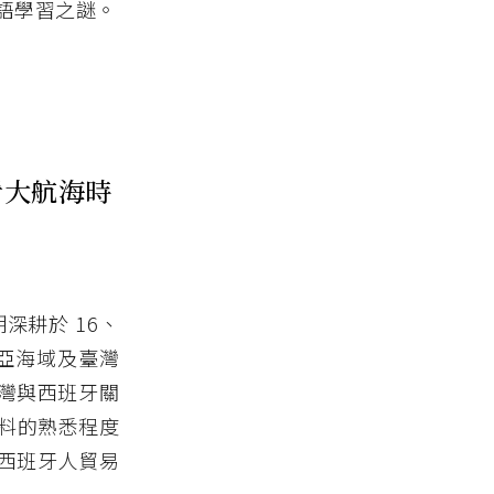
語學習之謎。
）
看大航海時
耕於 16、
亞海域及臺灣
灣與西班牙關
史料的熟悉程度
西班牙人貿易