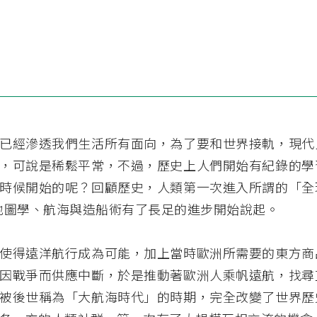
已經滲透我們生活所有面向，為了要和世界接軌，現代
，可說是稀鬆平常，不過，歷史上人們開始有紀錄的學
時候開始的呢？回顧歷史，人類第一次進入所謂的「全
的地圖學、航海與造船術有了長足的進步開始說起。
使得遠洋航行成為可能，加上當時歐洲所需要的東方商
因戰爭而供應中斷，於是推動著歐洲人乘帆遠航，找尋
被後世稱為「大航海時代」的時期，完全改變了世界歷