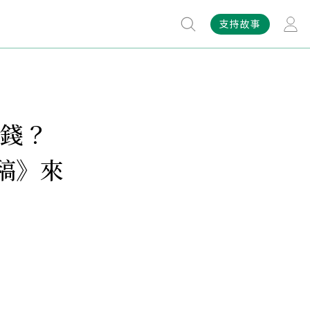
支持故事
大錢？
稿》來