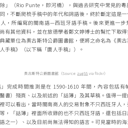
除」（Rio Punte，即河橋），與過去研究中常見的
同，不斷爬梳手稿中的年代和詞語後，終於斷定這是一
南人，所編寫的閩南語—西班牙語手稿。後來更進一步
尚有其他資料，並在旅德學者鄭文婷博士的幫忙下取得
典藏單位為奧古斯特公爵圖書館，便將之命名為《奧古
人手稿》（以下稱「唐人手稿」）。
奧古斯特公爵圖書館（Source:
zug55
via flickr）
」完成時間推測是在 1590-1610 年間，內容包括
醫書）殘頁、以及前述的「話簿」及其草稿。值得一提
裡可以看出，當時閩南商人的交易對象不只西班牙人，
等，「話簿」裡面所收錄的也不只西班牙語，還包括日
語之一）、以及目前尚無法得知的語言。可見當時的海