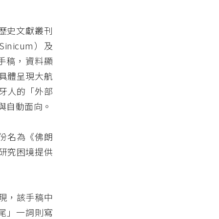
牙歷史文獻叢刊
Sinicum）及
世紀的手稿，資料顯
具體呈現大航
牙人的「外部
與自動面向。
一份名為《佛朗
研究困境提供
現，該手稿中
澗尾」一詞則寫