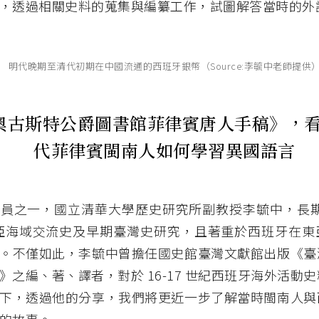
，透過相關史料的蒐集與編纂工作，試圖解答當時的外
明代晚期至清代初期在中國流通的西班牙銀幣（Source:李毓中老師提供
奧古斯特公爵圖書館菲律賓唐人手稿》，
代菲律賓閩南人如何學習異國語言
員之一，國立清華大學歷史研究所副教授李毓中，長期深
東亞海域交流史及早期臺灣史研究，且著重於西班牙在東
。不僅如此，李毓中曾擔任國史館臺灣文獻館出版《臺
》之編、著、譯者，對於 16-17 世紀西班牙海外活動
下，透過他的分享，我們將更近一步了解當時閩南人與