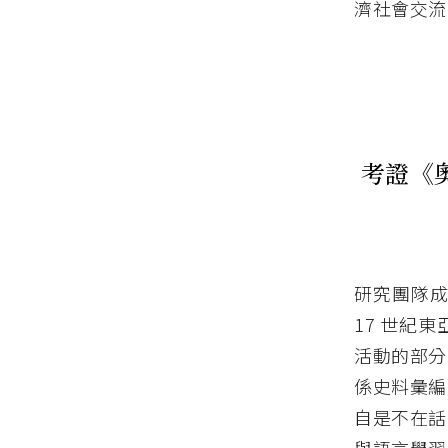
濟社會交流
考證《
研究團隊成
17 世紀
活動的部分
係史料彙編
自是不在話