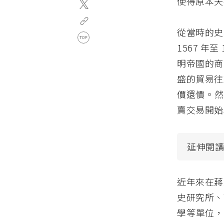
使得原本天
從當時的史
1567 年
明帝國的商
盛的貿易往
價還價。然
賣交易開始
延伸閱
近年來在蔣
史研究所、西
學等單位，