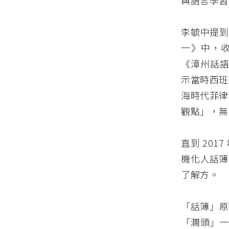
與語言學習
李毓中提到
一》中，收錄了
《漳州話語法》
示當時西班
海時代菲律
觀點」，無
直到 20
機化人話簿
了解方。
「話簿」原
「澗頭」一