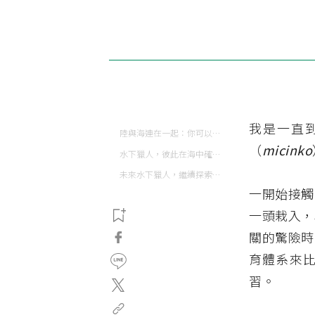
我是一直到
陸與海連在一起：你可以從山間雲霧判知海水清澈度
（
micinko
水下獵人，彼此在海中確認過眼神
未來水下獵人，繼續探索海洋
一開始接
一頭栽入，
關的驚險時
育體系來
習。