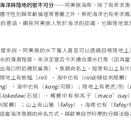
海洋與陸地的密不可分
──阿美族海祭，除了有祈求漁
遵守性別與年齡倫理等意義之外，祭祀海洋也有祈求風
收的意涵，顯見阿美族人對於海洋的認識，也與陸地氣
角度來說，阿美族的水下獵人甚至可以透過目視陸地上
水的清澈程度，來決定是否今天適合潛水打魚（因為當
出海口附近遇到鯊魚）。魚類命名上，經常有山上有什
陸地上有蚱蜢（
riri
），海中也有（
ririd
/線紋刺尾鯛
ng
），海中也有（
kong
/河豚）；陸地上有老虎/豹（
（
lokedaw
/石斑），檳榔中有倒吊子（
maco’isay
/刺尾鯛）；山上有山豬（
fafoy
），海裡也有（
fafoy
這套海洋魚類的命名方式，與歐美自然科學的分類法極