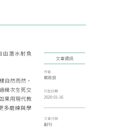
自由潛水射魚
文章資訊
作者
蔡政良
樣自然而然，
過幾次生死交
刊登日期
2020-01-16
如果用現代教
更多磨練與學
文章分類
副刊