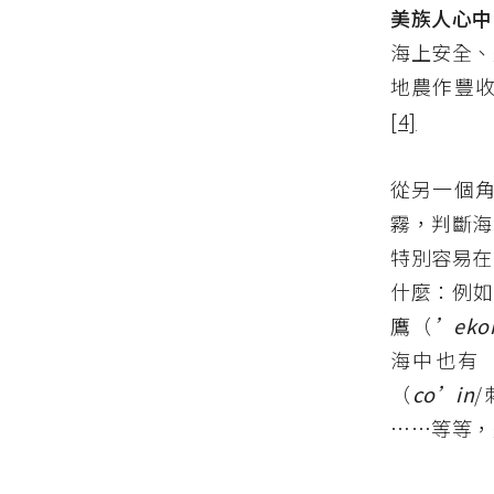
美族人心中
海上安全、
地農作豐
[4]
從另一個
霧，判斷海
特別容易在
什麼：例如
鷹（
’eko
海中也有
（
co’in
……等等，