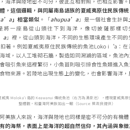
，海洋與陸地密不可分，彼此互相對照，也相互影響。
體，這個邏輯，與同屬南島語族的夏威夷原住民族傳統
ua’a
」相當類似
。「
ahupua’a
」是一個社會生計與
是將一座島從山頭往下到海洋，像切披薩那樣切
’a
」裡，從山頭到海洋，不同的生態環境產生不同的
扣著。例如夏威夷原住民族傳統的魚池Loko i‘a：
海域，以人工堆砌石牆，製造如同潟湖的區域，魚池內
會吸引魚來這裡繁衍，小魚苗則吸引掠食性魚類進入魚
食物來源。若陸地出現生態上的變化，也會影響海洋，
夷 Moloka'i 島的 Keawanui 傳統魚池（右方為湧泉池），體現夏威
整體觀，和臺灣阿美族如出一轍（Source: 蔡政良提供）
阿美族人來說，海洋與陸地也同樣是密不可分的有機體
有的海祭，表面上是海洋的超自然信仰，其內涵與象徵