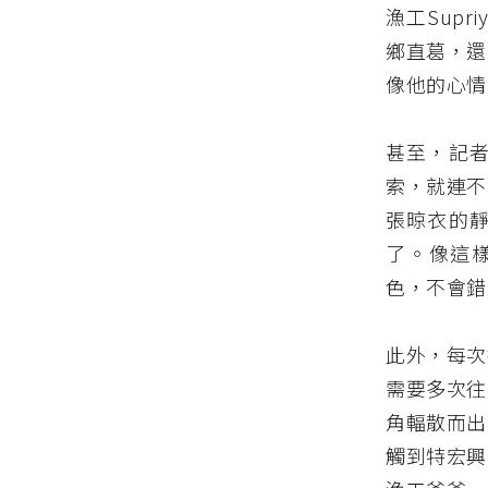
漁工Sup
鄉直葛，還
像他的心情
甚至，記
索，就連不
張晾衣的
了。像這樣
色，不會錯
此外，每次
需要多次往
角輻散而出
觸到特宏興