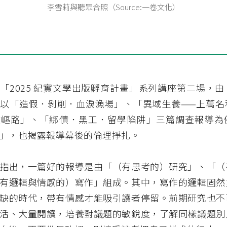
李雪莉與聽眾合照（Source:一卷文化）
「2025 紀實文學出版孵育計畫」系列講座第二場，
以「造假．剝削．血淚漁場」、「異域生養——上萬名
歧嶇路」、「綁債．黑工．留學陷阱」三篇調查報導為
」，也揭露報導幕後的倫理掙扎。
指出，一篇好的報導是由「（有思考的）研究」、「（
有邏輯與情感的）寫作」組成。其中，寫作的邏輯固然
缺的時代，帶有情感才能吸引讀者停留。前期研究也不
活、大量閱讀，培養對議題的敏銳度，了解同樣議題別