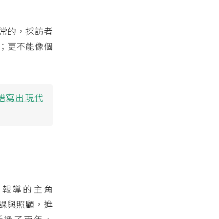
常的，採訪者
；更不能像個
譜寫出現代
。報導的主角
授課與照顧，進