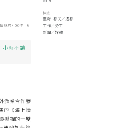
標籤
臺灣
移民／遷移
情感的）寫作」組
工作／勞工
新聞／媒體
：小時不讀
外漁業合作發
演的《海上情
最孤獨的一雙
行離她如此遙