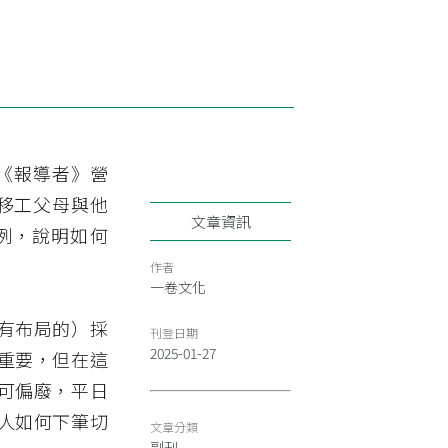
由《報導者》營
移工父母與他
文章資訊
例，說明如何
作者
一卷文化
有布局的）採
刊登日期
2025-01-27
重要，但在這
可偏廢，平日
人如何下筆切
文章分類
副刊