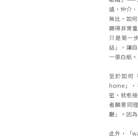
遠，仲介、
無比，如何
顯得非常重
只是第一
話」，讓自
一張白紙。
至於如何「
home」
密，就愈接近
者願意同
廳」。因為
此外，「wa