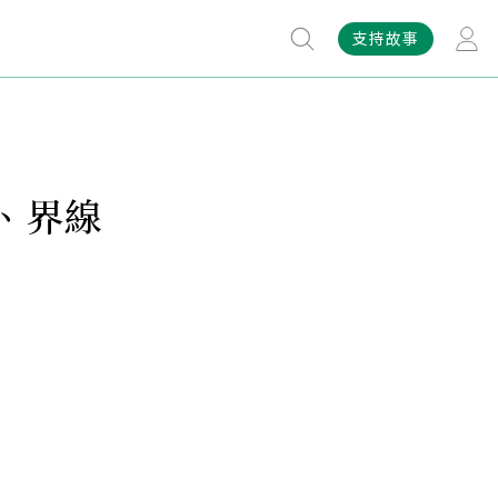
支持故事
、界線