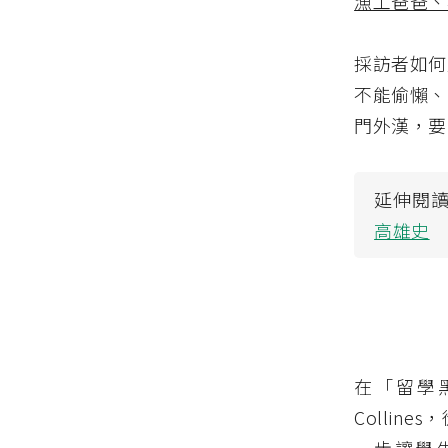
漁工爸爸、
採訪者如何
不能偷懶、
門外漢，要
延伸閱
高雄史
在「留學
Colli