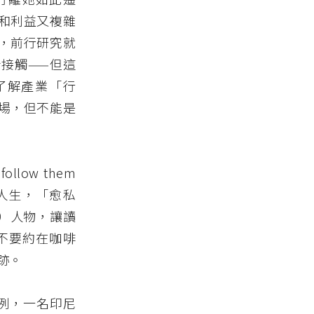
和利益又複雜
，前行研究就
接觸——但這
了解產業「行
場，但不能是
ow them
人生，「愈私
on）人物，讓讀
不要約在咖啡
跡。
」為例，一名印尼