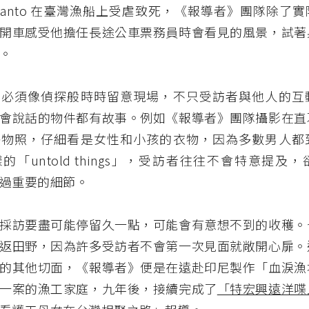
riyanto 在臺灣漁船上受虐致死，《報導者》團隊除了
開車感受他擔任長途公車票務員時會看見的風景，試著
。
者必須像偵探般時時留意現場，不只受訪者與他人的互
會說話的物件都有故事。例如《報導者》團隊攝影在直
靜物照，仔細看是女性和小孩的衣物，因為多數男人都
的「untold things」，受訪者往往不會特意提及
過重要的細節。
採訪要盡可能停留久一點，可能會有意想不到的收穫。
返田野，因為許多受訪者不會第一次見面就敞開心扉。
的其他切面，《報導者》便是在遠赴印尼製作「血淚漁
一案的漁工家庭，九年後，接續完成了
「特宏興遠洋喋