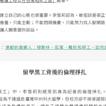
看護工母女在台灣相聚之路」
報導。
建立自己的心態也很重要。李雪莉認為，被拒訪是很正
害羞，只能主動；不能悶頭擔憂，只能努力找人脈開路
讓人願意跟你談話。
讀：
港都的異鄉人：穆斯林、孤軍、難民和移工，如何
留學黑工背後的倫理掙扎
黑工」中，李雪莉則感受到身為記者的倫理掙扎
nes，從烏干達遠赴臺灣中州科大留學，但校方卻不按承諾