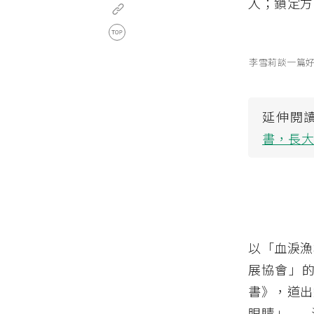
入；鎖定方
李雪莉談一篇
延伸閱
書，長
以「血淚漁
展協會」
書》，道出
眼睛」—