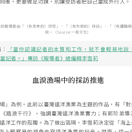
向後，更要做足功課，別讓受訪者把自己當成外行人。
好的報導是由「（有思考的）研究」、「（有布局的）採訪」、「（有邏輯與
成。（Source:一卷文化）
讀：
「當你認識記者的本質和工作，就不會輕易地說
大當記者。」專訪《報導者》總編輯李雪莉
血淚漁場中的採訪推進
場」為例，此前以臺灣遠洋漁業為主題的作品，有「對
的《踏浪千行》，強調臺灣遠洋漁業實力；有郭珍弟導
遠洋工作的孤獨。為了做出區隔，李雪莉決定從「海上
—海上觀察員的視角來寫遠洋漁業的祕辛。然而，這一