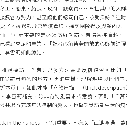
移工、船東、船長、政府、觀察員⋯⋯牽扯其中的人群
接觸各方勢力，甚至讓他們認同自己、接受採訪？這時
要了。透過郭珍弟導演牽線，採訪團隊得以與業內人士
步而已，更重要的是必須做好初訪、看遍各種資料、
己看起來足夠專業。「記者必須帶著開放的心態前進現
」李雪莉如此總結。
推進採訪」？有非常多方法需要反覆練習。比如「foll
，在受訪者熟悉的地方，更能重構、理解現場與他們的
本質」，如此才能「立體厚描」（thick descripti
理。李雪莉補充，除非有特別需求或意義，否則「千萬
公共場所充滿無法控制的變因，也缺乏受訪者生活的痕
lk in their shoes」也很重要。同樣以「血淚漁場