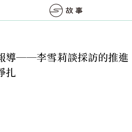
報導──李雪莉談採訪的推進
掙扎