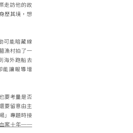
實際走訪他的故
身歷其境，想
動可能暗藏線
葛漁村拍了一
到海外跑船去
，卻能讓報導增
也要考量是否
還要留意由主
場」專題時接
血案十年──