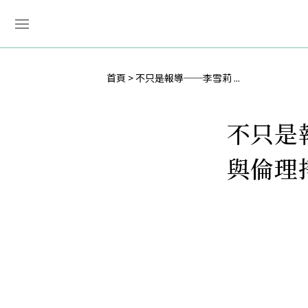
首頁
不只是報導──李雪莉 ...
不只是
與倫理