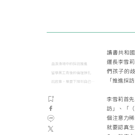
讀書共和國
運長李雪莉
血淚漁場中的採訪推進
們孩子的
留學黑工背後的倫理掙扎
「推進採訪
說故事，是要下降到自己意識的深層去
李雪莉首先
訪」、「（
個注意力稀
就要認真生