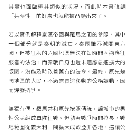
其實也面臨極其類似的狀況，而此時本書強調
「共時性」的好處也就能被凸顯出來了。
若以實例解釋秦漢帝國與羅馬之間的參照，其中
一個部分就是秦朝的滅亡。秦國雖吞滅關東六
國，但被征服的六國地區無法在短時間內適應征
服者的法治，而秦朝自身也還未適應急速擴大的
版圖，沒能及時改善舊有的法令。最終，原先楚
國地區的人民，不滿需長途移動的公務調動，因
而爆發抗爭。
無獨有偶，羅馬共和原先按照傳統，讓城市的男
性公民組成軍隊征戰。但隨著戰爭時間拉長，戰
場範圍從義大利一隅擴大成歐亞非各地，這讓公