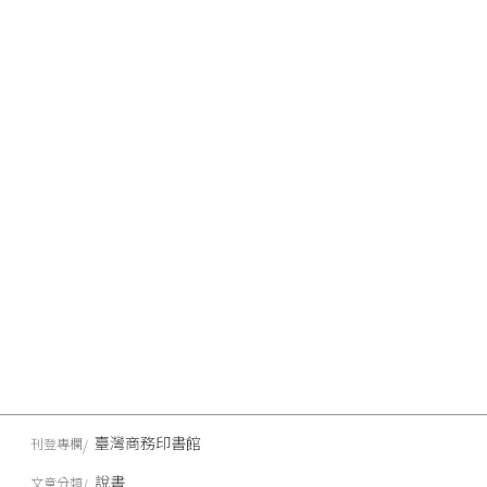
臺灣商務印書館
刊登專欄
說書
文章分類