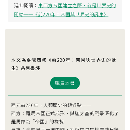
延伸閱讀：
東西方帝國建立之際，就是世界史的
開端──《前220年：帝國與世界史的誕生》
本文為臺灣商務《前220年：帝國與世界史的誕
生》系列書評
購買本書
西元前220年，人類歷史的轉捩點──
西方：羅馬帝國正式成形，與迦太基的戰爭深化了
羅馬做為「帝國」的樣貌
東方：秦始皇大一統中國，採行中央集權開啟日後