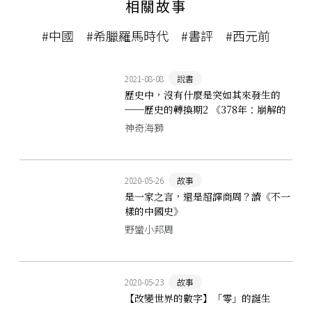
相關故事
#中國
#希臘羅馬時代
#書評
#西元前
2021-08-08
說書
歷史中，沒有什麼是突如其來發生的
──歷史的轉換期2 《378年：崩解的
古代帝國秩序》書評
神奇海獅
2020-05-26
故事
是一家之言，還是超譯商周？讀《不一
樣的中國史》
野蠻小邦周
2020-05-23
故事
【改變世界的數字】「零」的誕生