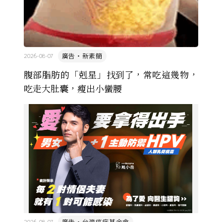
廣告・新素簡
2026-08-07
腹部脂肪的「剋星」找到了，常吃這幾物，
吃走大肚囊，瘦出小蠻腰
廣告・台灣癌症基金會
2026-08-07