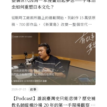
虫如何重塑日本文化？
從戰時工廠廁所牆上的連載開始，到創作 15 萬張原
稿、700 部作品，《新寶島》改變一整個世代的命
運。這位「漫畫之神」與昭和時代共生，用一支畫筆
改寫日本的文化 ...
故事
2026-07-23
【Podcast】誰說臺灣史只能悲情？歷史補
教名師縱橫沙場 20 年的第一手現場觀察 ft.