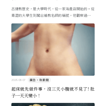
呂捷
呂捷教歷史，是大學時代，從一家海產店開始的。從
青澀的大學生到闖出補教名師的稱號，他觀察過幾十
萬名學生怎麼學歷史，也看著臺灣的歷史教育從課本
裡幾乎沒有臺灣史，一路 ...
廣告・新素簡
2026-08-07
起床就先做件事，沒三天小腹就不見了! 肚
子一天天變小！