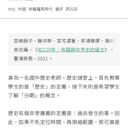
中國
希臘羅馬時代
書評
西元前
標籤
宮崎麻子、藤井崇、宮宅潔著，郭清華譯，南川
高志編，《
前220年：帝國與世界史的誕生
》，
臺灣商務，2021。
身為一名國中歷史老師，歷史課堂上，首先教導
學生的是「歷史」的定義，接下來則是希望學生
了解「分期」的概念。
歷史有個非常廣義的定義是：過去發生的事。因
此，如果不先定位時間，再限縮範圍，那可真是