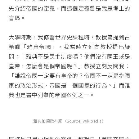
先介紹帝國的定義，而這個定義曾是我思考上的
盲區。
大學時期，我修習世界史課程時，教授曾提到古
希臘「雅典帝國」，我當時立刻向教授提出疑
問：「雅典不是民主制度嗎？他們沒有國王或是
皇帝，怎麼會是個帝國呢？」教授立刻反問我：
「誰說帝國一定要有皇帝的？帝國不一定是指國
家的政治形式，帝國是一個國家的行為。」而雅
典也是書中列舉的帝國案例之一。
雅典帕德嫩神廟（Source:
Wikipedia
）