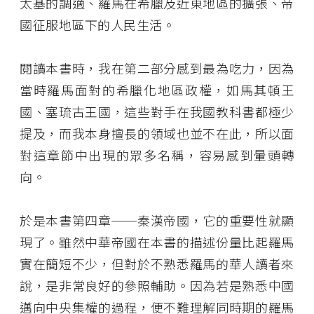
太基的調適、羅馬在希臘及近東地區的擴張、帝
國征服地區下的人民生活。
閱讀本書時，我在第二部分感到最為吃力，因為
當時羅馬面對的希臘化地區政權，如馬其頓王
國、塞琉古王國，這些對手在我國教科書都極少
提及，而我本身擅長的領域也並不在此，所以面
對這章節中出現的眾多名稱，容易感到暈頭轉
向。
於是本書第四章──秦漢帝國，它的重要性就顯
現了。雖然中華帝國在本書的描述份量比起羅馬
實在簡短不少，但對於不熟悉羅馬的華人讀者來
說，是非常良好的參照輔助。因為若是熟悉中國
邁向中央集權的過程，便不難理解同時期的羅馬