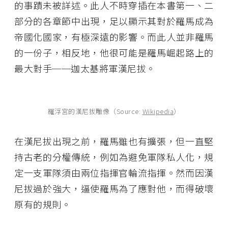
的事蹟未被詳述。此人不時穿插在本書第一、二
部分的各章節中出現，足以顯示其對於羅馬成為
帝國化國家，有極深遠的影響。而此人並非羅馬
的一份子，相反地，他很可能是羅馬崛起路上的
最大對手──迦太基將軍漢尼拔。
羅浮宮的漢尼拔雕像（Source:
Wikipedia
）
在漢尼拔出現之前，羅馬雖也有擴張，但一直堅
持古老的分權傳統，例如為避免軍隊私人化，規
定一支軍隊須由兩位指揮官輪流指揮。然而因漢
尼拔過於強大，逼使羅馬為了應對他，而得破壞
原有的規則。