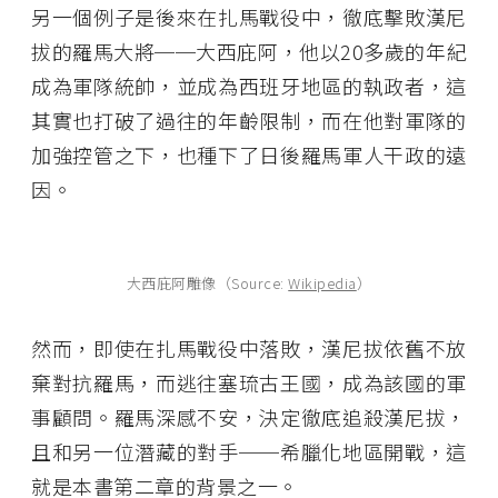
另一個例子是後來在扎馬戰役中，徹底擊敗漢尼
拔的羅馬大將──大西庇阿，他以20多歲的年紀
成為軍隊統帥，並成為西班牙地區的執政者，這
其實也打破了過往的年齡限制，而在他對軍隊的
加強控管之下，也種下了日後羅馬軍人干政的遠
因。
大西庇阿雕像（Source:
Wikipedia
）
然而，即使在扎馬戰役中落敗，漢尼拔依舊不放
棄對抗羅馬，而逃往塞琉古王國，成為該國的軍
事顧問。羅馬深感不安，決定徹底追殺漢尼拔，
且和另一位潛藏的對手──希臘化地區開戰，這
就是本書第二章的背景之一。