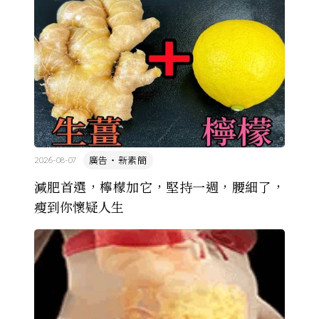
廣告・新素簡
2026-08-07
減肥首選，檸檬加它，堅持一週，腰細了，
瘦到你懷疑人生