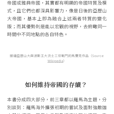
帝國或雅典帝國，其實都有明顯的帝國特質及模
式，且它們也都深具影響力，像是日後的亞歷山
大帝國，基本上即為融合上述兩者特質的變化
版；而其優勢則是能以宏觀的視野，去俯瞰同一
時間中不同地點的各自特色。
描繪亞歷山大與波斯王大流士三世戰鬥的馬賽克作品（Source:
Wikipedia
）
如何維持帝國的存續？
本書分成四大部分，前三章都以羅馬為主題，分
別談到：羅馬海外擴張初期的嘗試及面對強敵迦