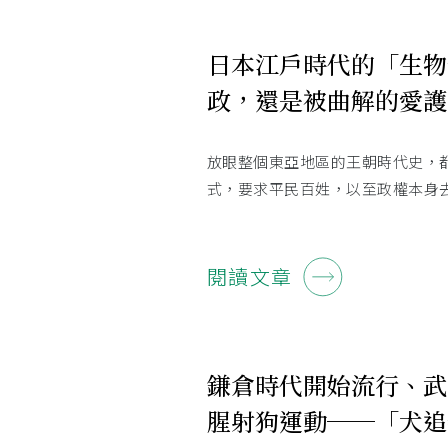
日本江戶時代的「生物
政，還是被曲解的愛護
放眼整個東亞地區的王朝時代史，
式，要求平民百姓，以至政權本身
閱讀文章
鎌倉時代開始流行、武
腥射狗運動──「犬追