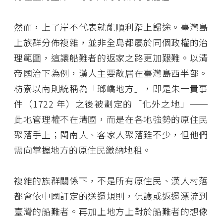
然而，上了岸不代表就能順利踏上歸途。臺灣島
上族群分佈複雜，並非全島都屬於同個政權的治
理範圍，這讓船難者的返家之路更加艱難。以清
帝國治下為例，漢人主要散居在臺灣島西半部。
枋寮以南則統稱為「瑯嶠地方」，即是朱一貴事
件（1722 年）之後被劃定的「化外之地」──
此地管理權不在清國，而是在各地強勢的原住民
聚落手上；閩南人、客家人聚落雖不少，但他們
需向掌握地方的原住民繳納地租。
複雜的族群關係下，不是所有原住民、漢人村落
都會依中國訂定的送還規則，保護或返還漂流到
臺灣的船難者。再加上地方上對於船難者的想像