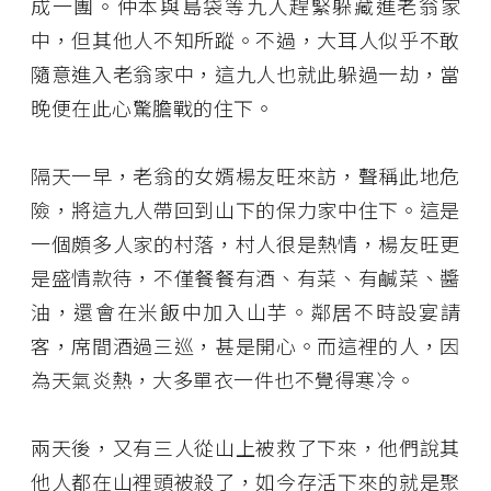
成一團。仲本與島袋等九人趕緊躲藏進老翁家
中，但其他人不知所蹤。不過，大耳人似乎不敢
隨意進入老翁家中，這九人也就此躲過一劫，當
晚便在此心驚膽戰的住下。
隔天一早，老翁的女婿楊友旺來訪，聲稱此地危
險，將這九人帶回到山下的保力家中住下。這是
一個頗多人家的村落，村人很是熱情，楊友旺更
是盛情款待，不僅餐餐有酒、有菜、有鹹菜、醬
油，還會在米飯中加入山芋。鄰居不時設宴請
客，席間酒過三巡，甚是開心。而這裡的人，因
為天氣炎熱，大多單衣一件也不覺得寒冷。
兩天後，又有三人從山上被救了下來，他們說其
他人都在山裡頭被殺了，如今存活下來的就是聚