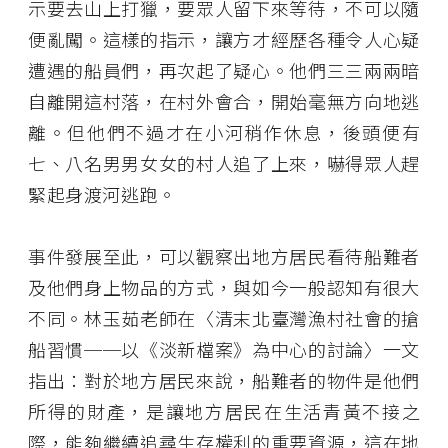
示要去山上打獵，要眾人留下來等待，不可以隨
便亂闖。這樣的指示，讓方才經歷各種令人心疑
遭遇的船員們，再次起了疑心。他們三三兩兩暗
自離開這村落，在村外會合，開始毫無方向地逃
離。但他們不過才在小河稍作休息，後頭便有
七、八名男男女女的村人追了上來，嚇得眾人趕
緊起身渡河逃跑。
事件發展至此，可以觀察出地方居民看待船難者
及他們身上物品的方式，與如今一般認知有很大
不同。林玉茹老師在〈清末北臺灣漁村社會的搶
船習慣──以《淡新檔案》為中心的討論〉一文
指出：對於地方居民來說，船難者的物件是他們
所得的財產，是讓地方居民在生活青黃不接之
際，能夠繼續追尋生存權利的重要資源，這在地