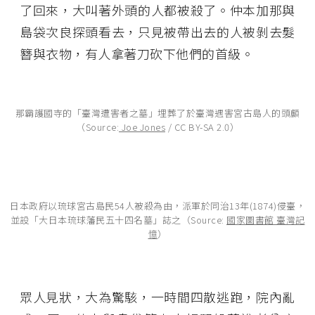
了回來，大叫著外頭的人都被殺了。仲本加那與
島袋次良探頭看去，只見被帶出去的人被剝去髮
簪與衣物，有人拿著刀砍下他們的首級。
那霸護國寺的「臺灣遭害者之墓」埋葬了於臺灣遇害宮古島人的頭顱
（Source:
Joe Jones
/ CC BY-SA 2.0）
日本政府以琉球宮古島民54人被殺為由，派軍於同治13年(1874)侵臺，
並設「大日本琉球藩民五十四名墓」誌之（Source:
國家圖書館 臺灣記
憶
）
眾人見狀，大為驚駭，一時間四散逃跑，院內亂