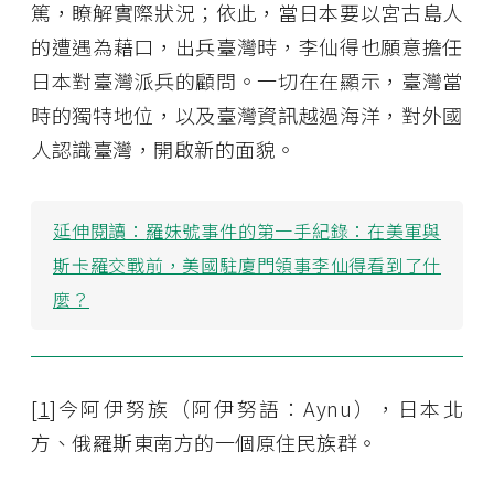
篤，瞭解實際狀況；依此，當日本要以宮古島人
的遭遇為藉口，出兵臺灣時，李仙得也願意擔任
日本對臺灣派兵的顧問。一切在在顯示，臺灣當
時的獨特地位，以及臺灣資訊越過海洋，對外國
人認識臺灣，開啟新的面貌。
延伸閱讀：
羅妹號事件的第一手紀錄：在美軍與
斯卡羅交戰前，美國駐廈門領事李仙得看到了什
麼？
[
1
]今阿伊努族（阿伊努語：Aynu），日本北
方、俄羅斯東南方的一個原住民族群。