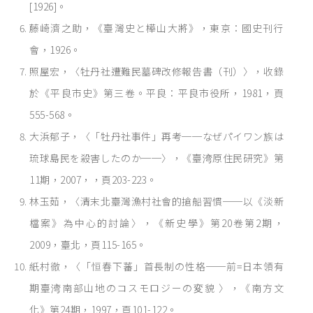
[1926]。
藤崎濟之助，《臺灣史と樺山大將》，東京：國史刊行
會，1926。
照屋宏，〈牡丹社遭難民墓碑改修報告書（刊）〉，收錄
於《平良市史》第三卷。平良：平良市役所，1981，頁
555-568。
大浜郁子，〈「牡丹社事件」再考──なぜパイワン族は
琉球島民を殺害したのか──〉，《臺湾原住民研究》第
11期，2007，，頁203-223。
林玉茹，〈清末北臺灣漁村社會的搶船習慣──以《淡新
檔案》為中心的討論〉，《新史學》第20卷第2期，
2009，臺北，頁115-165。
紙村徹，〈「恒春下蕃」首長制の性格──前=日本領有
期臺湾南部山地のコスモロジーの変貌 〉，《南方文
化》第24期，1997，頁101-122。