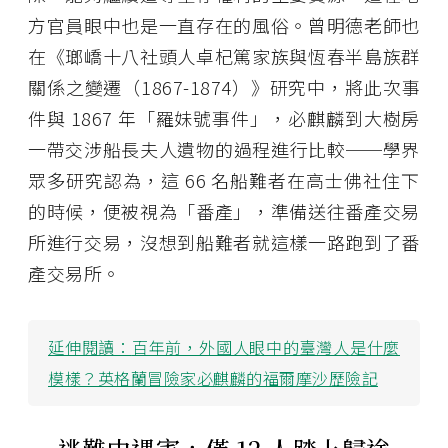
方官員眼中也是一直存在的風俗。曾明德老師也
在《瑯嶠十八社頭人卓杞篤家族與恆春半島族群
關係之變遷（1867-1874）》研究中，將此次事
件與 1867 年「羅妹號事件」，必麒麟到大樹房
一帶交涉船長夫人遺物的過程進行比較──學界
眾多研究認為，這 66 名船難者在高士佛社住下
的時候，便被視為「番產」，準備送往番產交易
所進行交易，沒想到船難者就這樣一路跑到了番
產交易所。
延伸閱讀：
百年前，外國人眼中的臺灣人是什麼
模樣？英格蘭冒險家必麒麟的福爾摩沙歷險記