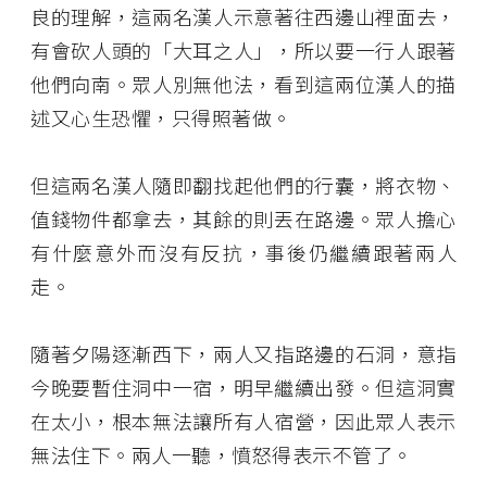
良的理解，這兩名漢人示意著往西邊山裡面去，
有會砍人頭的「大耳之人」，所以要一行人跟著
他們向南。眾人別無他法，看到這兩位漢人的描
述又心生恐懼，只得照著做。
但這兩名漢人隨即翻找起他們的行囊，將衣物、
值錢物件都拿去，其餘的則丟在路邊。眾人擔心
有什麼意外而沒有反抗，事後仍繼續跟著兩人
走。
隨著夕陽逐漸西下，兩人又指路邊的石洞，意指
今晚要暫住洞中一宿，明早繼續出發。但這洞實
在太小，根本無法讓所有人宿營，因此眾人表示
無法住下。兩人一聽，憤怒得表示不管了。