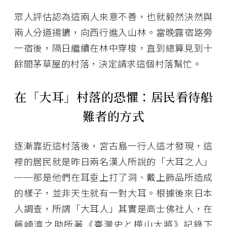
眾人評估認為這兩人來意不善，也就毅然決然與
兩人分道揚鑣，向西行進入山林。當晚露宿路旁
一宿後，隔日繼續在林中穿梭，直到總算見到十
餘間茅草屋的村落，決定請求這個村落幫忙。
在「大耳」村落的恐懼：居民看待船
難者的方式
逐漸靠近這村落後，宮古島一行人這才發現，這
裡的居民就是昨日兩名漢人所說的「大耳之人」
──那是他們在耳垂上打了洞、戴上飾品所造成
的樣子，並非天生就有一對大耳。根據後來日本
人調查，所謂「大耳人」其實是高士佛社人，在
藤崎濟之助所著《臺灣史と樺山大將》記錄下