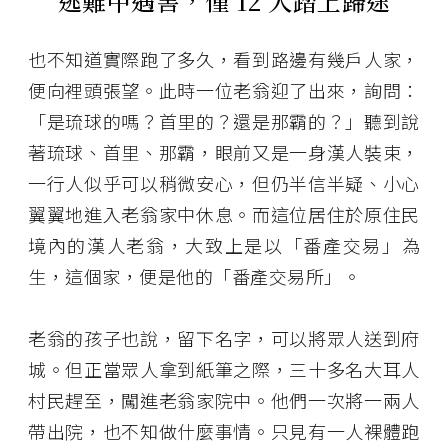
逃難中遇害，僅 12 人踏上歸途
也不知道實際跑了多久，看到路邊有幾戶人家，
便向裡頭張望。此時一位老翁迎了出來，詢問：
「是琉球的嗎？首里的？還是那霸的？」聽到說
著琉球、首里、那霸，眼前又是一身漢人裝束，
一行人似乎可以稍微安心，但仍半信半疑、小心
翼翼地進入老翁家中休息。而這位居住於原住民
境內的漢人老翁，大致上是以「番產交易」為
生，這個家，便是他的「番產交易所」。
老翁的孩子也說，留下名字，可以將眾人送到府
城。但正當眾人拿到紙筆之際，三十多名大耳人
村民趕至，闖進老翁家院中。他們一次將一兩人
帶出院，也不知做什麼事情。只見有一人裸體跑