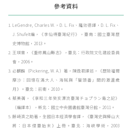
參考資料
LeGendre, Charles W.，D. L. Fix、羅效德譯，D. L. Fix、
J. Shufelt編，《李仙得臺灣紀行》，臺南：國立臺灣歷
史博物館，2013。
王瑛曾，《重修鳳山縣志》，臺北：行政院文化建設委員
會，2006。
必麒麟（Pickering, W. A.）著，陳逸君譯述，《歷險福爾
摩沙：回憶在滿大人、海賊與「獵頭番」間的激盪歲
月》。臺北：前衛，2010。
蔡美蒨，《享和三年癸亥漂流臺灣チョプラン島之記》
（編譯本），新北：國立中央圖書館臺灣分館，2011。
藤崎濟之助著，全國日本經濟學會譯，《臺灣史與樺山大
將：日本侵臺始末》上冊。臺北：海峽學術，2003