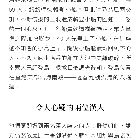
69 人，紛紛輕裝轉登小船。但此時仍然風雨交
加，不斷侵擾的巨浪造成轉登小船的困難──忽
然一個浪來，有三名船員就這樣被捲走。眾人驚
慌之際加快腳步，40 人先登上了小船，在這座
還不知名的小島上岸；隨後小船繼續載回剩下的
人。不久，原本搭乘的船在大浪中支離破碎，所
幸眾人已經登島。根據日後調查得知，登島位置
在臺灣東部沿海南段──恆春九棚沿海的八瑤
灣。
令人心疑的兩位漢人
他們隨即遇到兩名漢人裝束的人；雖然如此，雙
方仍然依靠比手畫腳溝通。就仲本加那與島袋次