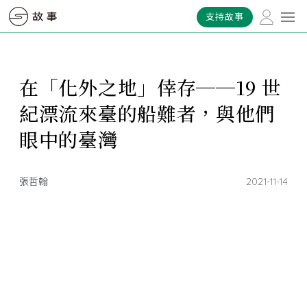
支持故事
在「化外之地」倖存──19 世
紀漂流來臺的船難者，與他們
眼中的臺灣
張哲翰
2021-11-14