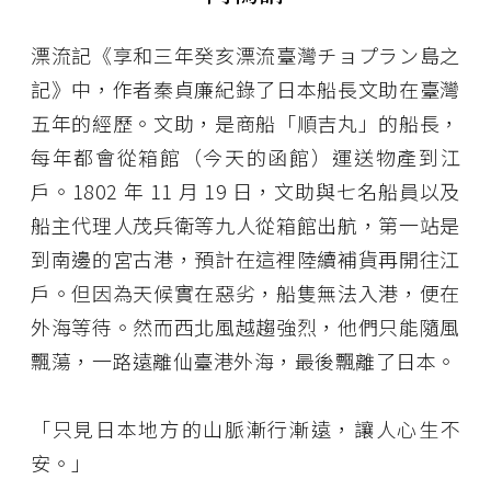
漂流記《享和三年癸亥漂流臺灣チョプラン島之
記》中，作者秦貞廉紀錄了日本船長文助在臺灣
五年的經歷。文助，是商船「順吉丸」的船長，
每年都會從箱館（今天的函館）運送物產到江
戶。1802 年 11 月 19 日，文助與七名船員以及
船主代理人茂兵衛等九人從箱館出航，第一站是
到南邊的宮古港，預計在這裡陸續補貨再開往江
戶。但因為天候實在惡劣，船隻無法入港，便在
外海等待。然而西北風越趨強烈，他們只能隨風
飄蕩，一路遠離仙臺港外海，最後飄離了日本。
「只見日本地方的山脈漸行漸遠，讓人心生不
安。」