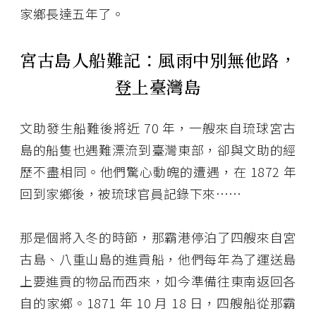
家鄉長達五年了。
宮古島人船難記：風雨中別無他路，
登上臺灣島
文助發生船難後將近 70 年，一艘來自琉球宮古
島的船隻也遇難漂流到臺灣東部，卻與文助的經
歷不盡相同。他們驚心動魄的遭遇，在 1872 年
回到家鄉後，被琉球官員記錄下來⋯⋯
那是個將入冬的時節，那霸港停泊了四艘來自宮
古島、八重山島的進貢船，他們每年為了運送島
上要進貢的物品而西來，如今準備往東南返回各
自的家鄉。1871 年 10 月 18 日，四艘船從那霸