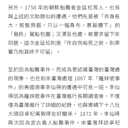
另外，1758 年的朝鮮船難者金延松等人，也有
與上述的文助類似的遭遇，他們先是被「赤身長
大，剪髮齊眉，只以一幅青布，裹蔽腰下」的
「島民」駕船包圍；又漂至他處，被要求留下來
同居，這次金延松則是「作自刎裕死之狀，則渠
輩乃知其終不可留」。
至於因為船難事件，而成為更認識臺灣的臺灣通
的現象，也在前來臺灣處理 1867 年「羅妹號事
件」的美國領事李仙得的遭遇中可見一斑。李仙
得因為羅妹號事件在臺灣進行長期調查後，不僅
僅為臺灣進行了詳細的紀錄，也與瑯嶠下十八社
大頭目卓杞篤取得友好關係。 1872 年，李仙得
再次因為宮古島人船難事件，來臺灣拜訪卓杞