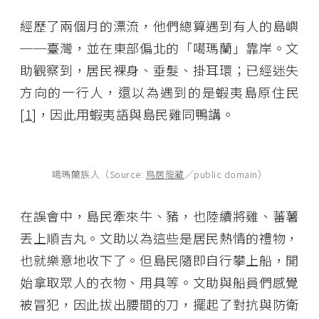
經歷了兩個月的漂流，他們總算遇到有人的島嶼
──臺灣，並在東部偏北的「噶瑪蘭」靠岸。文
助觀察到，居民裸身、垂髮、掛耳環；已經迷失
方向的一行人，還以為遇到的是蝦夷島原住民
[
1
]，因此用蝦夷語與島民雞同鴨講。
噶瑪蘭族人（Source:
鳥居龍藏
／public domain）
在誤會中，島民牽來牛、豬，也陸續將雞、蕃薯
丟上順吉丸。文助以為這些是居民熱情的禮物，
也就樂意地收下了。但島民隨即自行攀上船，開
始拿取眾人的衣物、用具等。文助與船員們感覺
被冒犯，因此拔出腰間的刀，擺起了對抗與防衛