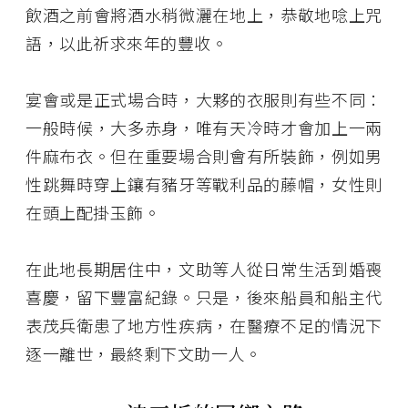
飲酒之前會將酒水稍微灑在地上，恭敬地唸上咒
語，以此祈求來年的豐收。
宴會或是正式場合時，大夥的衣服則有些不同：
一般時候，大多赤身，唯有天冷時才會加上一兩
件麻布衣。但在重要場合則會有所裝飾，例如男
性跳舞時穿上鑲有豬牙等戰利品的藤帽，女性則
在頭上配掛玉飾。
在此地長期居住中，文助等人從日常生活到婚喪
喜慶，留下豐富紀錄。只是，後來船員和船主代
表茂兵衛患了地方性疾病，在醫療不足的情況下
逐一離世，最終剩下文助一人。