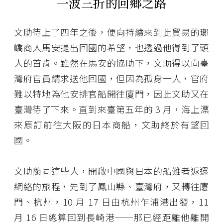
一波三折的回鄉之路
文助待上了四年之後，便向持續來到此貿易的瑯
嶠商人馬安提出回國的希望，也透過他得到了頭
人的首肯。雖然在馬安的協助下，文助得以向臺
灣府官員請求送他回國，但因為孤身一人，官府
難以特地為他安排官船開往廈門，因此文助又在
臺灣待了下來。直到來臺第五年的 3 月，海上漂
來原訂前往大阪的日本商船，文助終於有望回
國。
文助隨同這些人，開啟中國與日本的船難者返還
網絡的旅程，先到了鳳山縣、臺灣府，又轉往廈
門、杭州，10 月 17 日由杭州乍浦港出發，11
月 16 日總算回到長崎港──那已經距離他離開