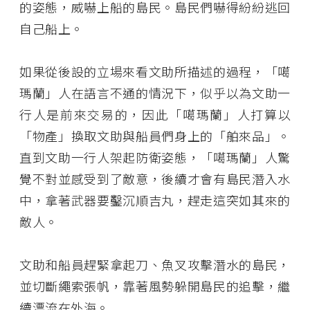
的姿態，威嚇上船的島民。島民們嚇得紛紛逃回
自己船上。
如果從後設的立場來看文助所描述的過程，「噶
瑪蘭」人在語言不通的情況下，似乎以為文助一
行人是前來交易的，因此「噶瑪蘭」人打算以
「物產」換取文助與船員們身上的「舶來品」。
直到文助一行人架起防衛姿態，「噶瑪蘭」人驚
覺不對並感受到了敵意，後續才會有島民潛入水
中，拿著武器要鑿沉順吉丸，趕走這突如其來的
敵人。
文助和船員趕緊拿起刀、魚叉攻擊潛水的島民，
並切斷繩索張帆，靠著風勢躲開島民的追擊，繼
續漂流在外海。