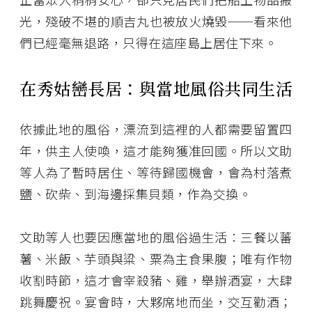
光，殘破不堪的順吉丸也被放火燒毀──看來他
們已經毫無退路，只得在這座島上居住下來。
在秀姑巒長居：與當地風俗共同生活
依據此地的風俗，漂流到這裡的人都需要留置四
年，供主人使喚，這才能夠獲准回國。所以文助
等人為了暫時居住、等待歸國機會，會為村落煮
鹽、砍柴、到海邊採集貝類，作為交換。
文助等人也要因應當地的風俗過生活：三餐以蕃
薯、米飯、芋頭與粱、粟為主食果腹；唯有作物
收割時節，這才會宰殺豬、雞，舉辦酒宴，大肆
跳舞慶祝。宴會時，大夥席地而坐，交互勸酒；