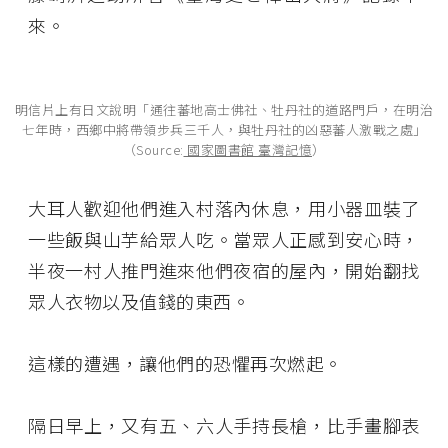
來。
明信片上有日文說明「通往蕃地高士佛社、牡丹社的道路門戶，在明治
七年時，西鄉中將帶領步兵三千人，與牡丹社的凶惡蕃人激戰之處」
（Source:
國家圖書館 臺灣記憶
）
大耳人歡迎他們進入村落內休息，用小器皿裝了
一些飯與山芋給眾人吃。當眾人正感到安心時，
半夜一村人推門進來他們夜宿的屋內，開始翻找
眾人衣物以及值錢的東西。
這樣的遭遇，讓他們的恐懼再次燃起。
隔日早上，又有五、六人手持長槍，比手畫腳表