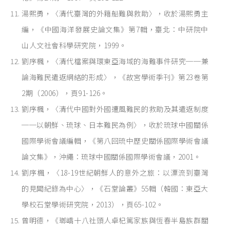
湯熙勇，〈清代臺灣的外籍船難與救助〉，收於湯熙勇主
編，《中國海洋發展史論文集》第7輯，臺北：中研院中
山人文社會科學研究院，1999。
劉序楓，〈清代檔案與環東亞海域的海難事件研究──兼
論海難民遣返網絡的形成〉，《故宮學術季刊》第23卷第
2期（2006），頁91-126。
劉序楓，〈清代中國對外國遭風難民的救助及其遣返制度
──以朝鮮、琉球、日本難民為例〉，收於琉球中國關係
國際學術會議編輯，《第八回琉中歷史關係國際學術會議
論文集》，沖繩：琉球中國關係國際學術會議，2001。
劉序楓，〈18-19世紀朝鮮人的意外之旅：以漂流到臺灣
的見聞紀錄為中心〉，《石堂論叢》55輯（韓國：東亞大
學校石堂學術研究院，2013），頁65-102。
曾明德，《瑯嶠十八社頭人卓杞篤家族與恆春半島族群關