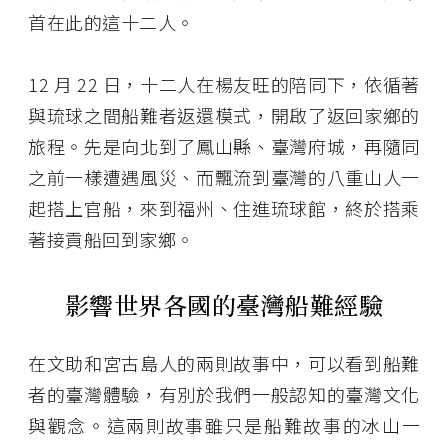
首在此的這十二人。
12 月 22 日，十二人在楊友旺的陪同下，依循著
與琉球之間船難者返還模式，開啟了返回家鄉的
旅程。先是向北到了鳳山縣、臺灣府城，再隨同
之前一樣遭遇風災、而飄流到臺灣的八重山人一
起搭上官船，來到福州、住進琉球館，終於搭乘
著接貢船回到家鄉。
影響世界各國的臺灣船難經驗
在文助和宮古島人的兩則故事中，可以看到船難
者的臺灣體驗，有別於我們一般認知的臺灣文化
與觀念。這兩則故事雖只是船難故事的冰山一