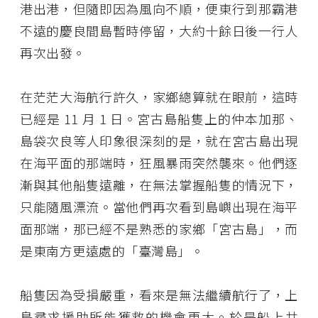
港出港，但隨即因為風向不順，便東行到那霸港
不遠的慶良間島暫時停留，大約十餘日後一行人
再次出發。
在茫茫大海航行許久，家鄉總算就在眼前，這時
已經是 11 月 1 日。宮古島船隻上的仲本加那、
島袋次良等人印象很深刻的是，就在宮古島出現
在海平面的那端時，狂風暴雨突然襲來。他們逐
漸與其他船隻遠離，在無法掌握船隻的情況下，
只能隨風漂流。當他們再次看到島嶼出現在海平
面那端，那已經不是熟悉的家鄉「宮古島」，而
是東南方更遠處的「臺灣島」。
船隻因為受損嚴重，看來是無法繼續航行了，上
島尋求援助所能獲救的機會更大。於是船上共