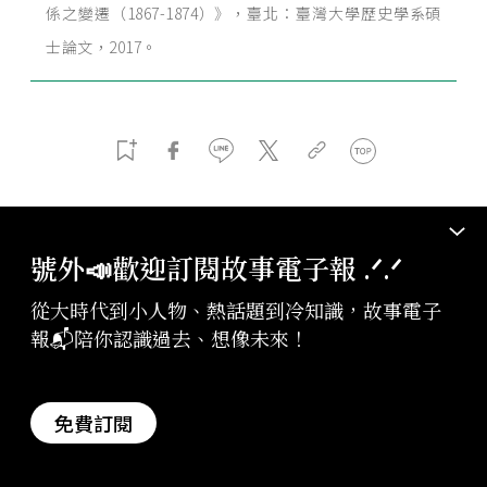
係之變遷（1867-1874）》，臺北：臺灣大學歷史學系碩
士論文，2017。
收錄專題
號外📣歡迎訂閱故事電子報 .ᐟ‪‪.ᐟ
從大時代到小人物、熱話題到冷知識，故事電子
報📬陪你認識過去、想像未來！
嗨！海 2.0
免費訂閱
讓我們再次看海，聽聽人與海的故事！