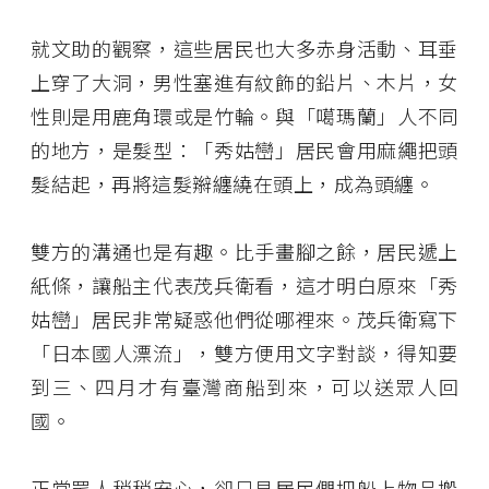
就文助的觀察，這些居民也大多赤身活動、耳垂
上穿了大洞，男性塞進有紋飾的鉛片、木片，女
性則是用鹿角環或是竹輪。與「噶瑪蘭」人不同
的地方，是髮型：「秀姑巒」居民會用麻繩把頭
髮結起，再將這髮辮纏繞在頭上，成為頭纏。
雙方的溝通也是有趣。比手畫腳之餘，居民遞上
紙條，讓船主代表茂兵衛看，這才明白原來「秀
姑巒」居民非常疑惑他們從哪裡來。茂兵衛寫下
「日本國人漂流」，雙方便用文字對談，得知要
到三、四月才有臺灣商船到來，可以送眾人回
國。
正當眾人稍稍安心，卻只見居民們把船上物品搬