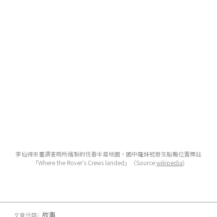
李仙得來臺調查時所繪製的恆春半島地圖，圖中羅妹號發生船難位置標註
「Where the Rover's Crews landed」（Source:
wikipedia
)
故事
文章分類