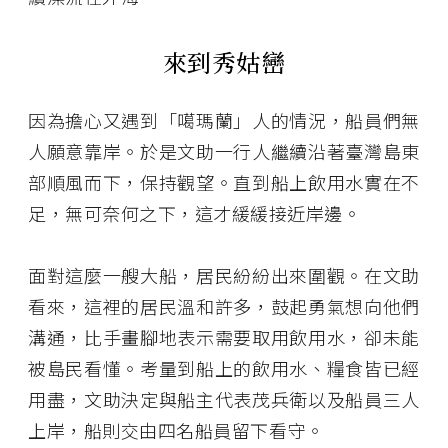
來到秀姑巒
因為擔心又遇到「噶瑪蘭」人的情況，船員們無
人願意靠岸。於是文助一行人繼續沿著臺灣島東
部順風而下，保持觀望。直到船上飲用水實在不
足，無可奈何之下，這才緩緩接近岸邊。
面對這麼一艘大船，居民紛紛出來圍觀。在文助
看來，這裡的居民溫和許多，鼓起勇氣想向他們
溝通，比手畫腳地表示需要取用飲用水，卻未能
被島民看懂。考量到船上的飲用水、糧食皆已經
用盡，文助決定與船主代表茂兵衛以及船員三人
上岸，船則交由四名船員留下看守。