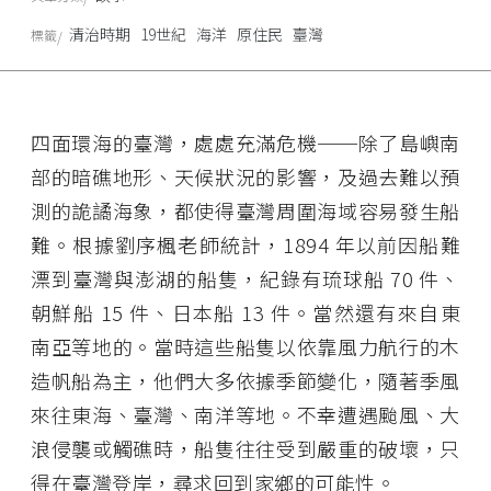
清治時期
19世紀
海洋
原住民
臺灣
標籤
四面環海的臺灣，處處充滿危機──除了島嶼南
部的暗礁地形、天候狀況的影響，及過去難以預
測的詭譎海象，都使得臺灣周圍海域容易發生船
難。根據劉序楓老師統計，1894 年以前因船難
漂到臺灣與澎湖的船隻，紀錄有琉球船 70 件、
朝鮮船 15 件、日本船 13 件。當然還有來自東
南亞等地的。當時這些船隻以依靠風力航行的木
造帆船為主，他們大多依據季節變化，隨著季風
來往東海、臺灣、南洋等地。不幸遭遇颱風、大
浪侵襲或觸礁時，船隻往往受到嚴重的破壞，只
得在臺灣登岸，尋求回到家鄉的可能性。