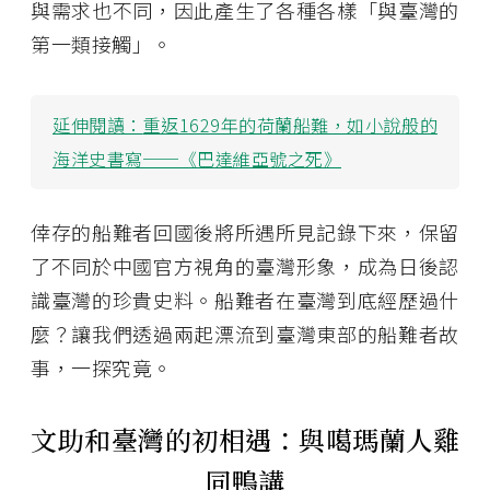
與需求也不同，因此產生了各種各樣「與臺灣的
第一類接觸」。
延伸閱讀：
重返1629年的荷蘭船難，如小說般的
海洋史書寫──《巴達維亞號之死》
倖存的船難者回國後將所遇所見記錄下來，保留
了不同於中國官方視角的臺灣形象，成為日後認
識臺灣的珍貴史料。船難者在臺灣到底經歷過什
麼？讓我們透過兩起漂流到臺灣東部的船難者故
事，一探究竟。
文助和臺灣的初相遇：與噶瑪蘭人雞
同鴨講