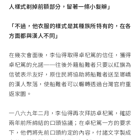
人樣式剃掉前額部分，留著一條小髮辮」
「不過，他衣服的樣式是其種族所特有的，在各
方面都與漢人不同」
在幾次會面後，李仙得取得卓杞篤的信任，獲得
卓杞篤的允諾──往後外籍船難者只要以紅旗為
信號表示友好，原住民將協助將船難者送至瑯嶠
的漢人聚落，使船難者可以輾轉透過台灣官府重
返家園。
一八六九年二月，李仙得再次拜訪卓杞篤，確認
兩年前所締結的口頭協議；在卓杞篤一方的要求
下，他們將先前口頭約定的內容，付諸文字製成