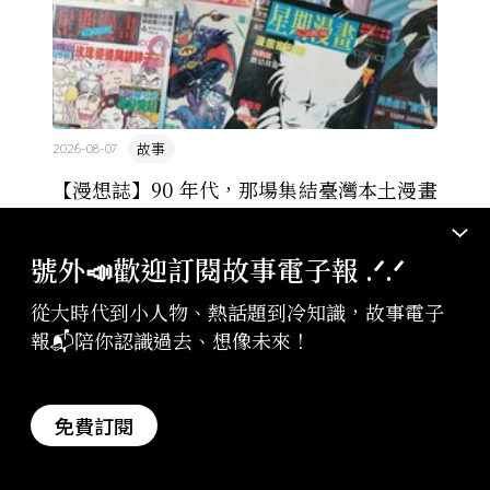
故事
2026-08-07
【漫想誌】90 年代，那場集結臺灣本土漫畫
家的漫畫雜誌夢：專訪《星期漫畫》編輯黃
健和
號外📣歡迎訂閱故事電子報 .ᐟ‪‪.ᐟ
漫畫雜誌就是那時代的夢，這個夢基本上建立於三件
事：第一件叫「我要畫漫畫」。很多漫畫創作者從小
從大時代到小人物、熱話題到冷知識，故事電子
看漫畫，他們想畫，但以前一講出來就會被罵，「你
報📬陪你認識過去、想像未來！
畫畫怎麼活？」
免費訂閱