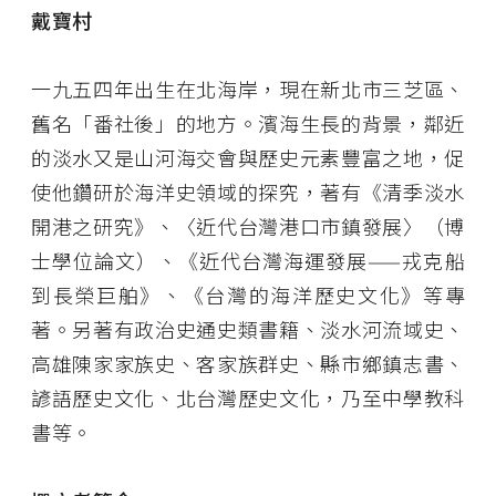
戴寶村
一九五四年出生在北海岸，現在新北市三芝區、
舊名「番社後」的地方。濱海生長的背景，鄰近
的淡水又是山河海交會與歷史元素豐富之地，促
使他鑽研於海洋史領域的探究，著有《清季淡水
開港之研究》、〈近代台灣港口市鎮發展〉（博
士學位論文）、《近代台灣海運發展——戎克船
到長榮巨舶》、《台灣的海洋歷史文化》等專
著。另著有政治史通史類書籍、淡水河流域史、
高雄陳家家族史、客家族群史、縣市鄉鎮志書、
諺語歷史文化、北台灣歷史文化，乃至中學教科
書等。