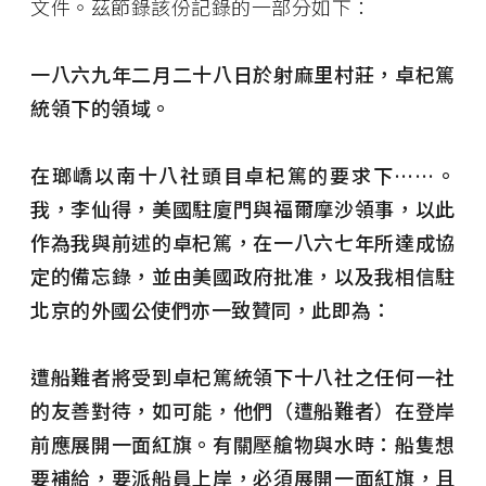
文件。茲節錄該份記錄的一部分如下：
一八六九年二月二十八日於射麻里村莊，卓杞篤
統領下的領域。
在瑯嶠以南十八社頭目卓杞篤的要求下……。
我，李仙得，美國駐廈門與福爾摩沙領事，以此
作為我與前述的卓杞篤，在一八六七年所達成協
定的備忘錄，並由美國政府批准，以及我相信駐
北京的外國公使們亦一致贊同，此即為：
遭船難者將受到卓杞篤統領下十八社之任何一社
的友善對待，如可能，他們（遭船難者）在登岸
前應展開一面紅旗。有關壓艙物與水時：船隻想
要補給，要派船員上岸，必須展開一面紅旗，且