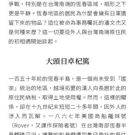
爭戰，特別是在台灣南端的恆春區域，相形之下
更是平靜。恆春地區的居民為什麼會擁有日軍遺
留下來的物品？這位被命為事務囑託的潘文杰又
是何種來歷？這一切要從外人與台灣南端原住民
的初相遇開始談起。
大頭目卓杞篤
一百五十年前的恆春半島，是一個尚未受到「國
家」統治的地區，越境拓墾的漢人向長居於此的
原住民納稅，取得土地使用權。然而，這樣的關
係，卻在十九世紀末短短二十多年間，因外人的
涉入而瓦解。一八六七年美國商船羅妹號
（Rover，又譯作探險者號）在台灣南部恆春半
島觸礁沉沒，遇難的船員們遭到龜仔角社的原住