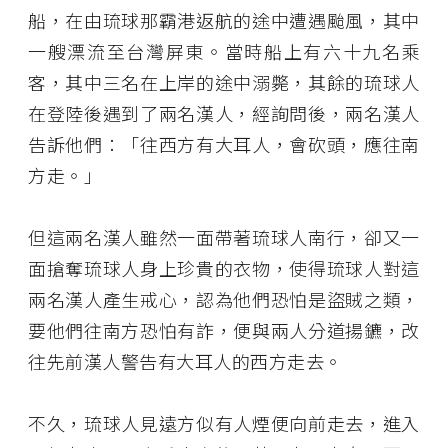
船，在由琉球那霸港返航的途中遭遇颱風，其中
一艘漂流至台灣屏東。當時船上有六十九名乘
客，其中三名在上岸的途中溺斃，其餘的琉球人
在登陸後遇到了兩名漢人，經詢問後，兩名漢人
告訴他們：「往西方有大耳人，會砍頭，應往南
方走。」
但這兩名漢人雖然一面帶著琉球人南行，卻又一
面搶奪琉球人身上珍貴的衣物，使得琉球人對這
兩名漢人產生戒心，認為他們恐怕是盜賊之類，
要他們往南方恐怕有詐，便與兩人分道揚鑣，改
往先前漢人警告有大耳人的西方走去。
不久，琉球人見遠方似有人煙便向前走去，進入