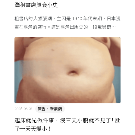
灣租書店興衰小史
租書店的大擴張潮，主因是 1970 年代末期，日本漫
畫在臺灣的盛行。這是臺灣出版史的一段驚異奇航。
由於臺灣和日本自 1972 年斷交，著作權失去國與國
的協定保護 ...
廣告・新素簡
2026-08-07
起床就先做件事，沒三天小腹就不見了! 肚
子一天天變小！