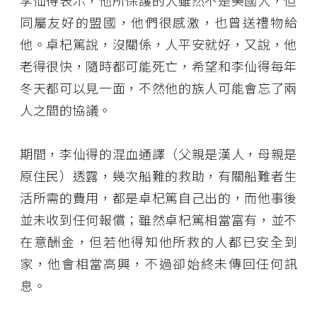
李仙得表示，他所保護的人雖然不是美國人，但
同屬友好的盟國，他們很感激，也曾送禮物給
他。卓杞篤說，沒關係，人平安就好，又說，他
老得很快，隨時都可能死亡，希望和李仙得每年
冬天都可以見一面，不然他的族人可能會忘了兩
人之間的協議。
期間，李仙得的混血通譯（父親是漢人，母親是
原住民）透露，幾次船難的救助，有關船難者生
活所需的費用，都是卓杞篤自己出的，而他事後
並未收到任何報償；雖然卓杞篤相當富有，並不
在意酬金，但若他得知他所救的人都已安全到
家，他會相當高興，不過卻始終未傳回任何訊
息。