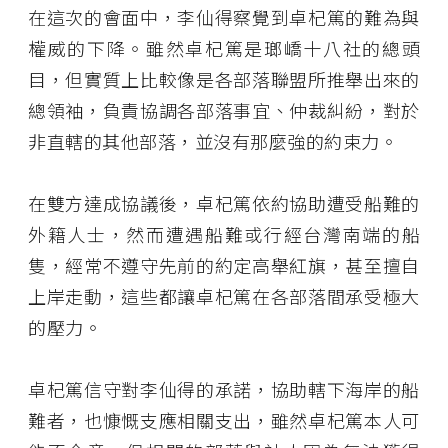
在這次的會面中，李仙得察覺到卓杞篤的難為與
權威的下降。雖然卓杞篤是瑯嶠十八社的總頭
目，但實質上比較像是各部落聯盟所推舉出來的
總領袖，負責協調各部落事宜、仲裁糾紛，對於
非直轄的其他部落，並沒有那麼強的約束力。
在雙方達成協議後，卓杞篤依約協助遭受船難的
外籍人士，然而遭遇船難或行經台灣南端的船
隻，經常不遵守先前的約定高舉紅旗，甚至擅自
上岸走動，這些都讓卓杞篤在各部落間承受極大
的壓力。
卓杞篤信守對李仙得的承諾，協助轄下海岸的船
難者，也慷慨支應相關支出，雖然卓杞篤本人可