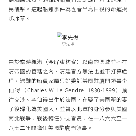
民襲擊。這起船難事件為恆春半島日後的命運揭
起序幕。
李先得
由於當時楓港（今屏東枋寮）以南的區域並不在
清帝國的管轄之內，清廷官方無法也並不打算處
理，遇難的船員家屬只好委託美國駐廈門領事李
仙得（Charles W. Le Gendre, 1830-1899）前
往交涉。李仙得出生於法國，在娶了美國籍的妻
子後歸化為美國人，並曾以北軍的身分參與美國
南北戰爭，戰後轉任外交官員，在一八六六至一
八七二年間擔任美國駐廈門領事。