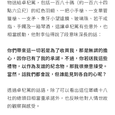
物送給卓杞篤，包括一百八十碼（約一百六十四
點六公尺）的紅色羽緞、一把小手槍、一支單管
獵槍、一支矛、象牙小望遠鏡、玻璃珠、若干戒
指、手鐲及一箱琴酒，這讓卓杞篤有些意外，也
相當感動，他對李仙得說了段意味深長的話：
你們帶來這一切若是為了收買我，那是無謂的擔
心，因你已有了我的承諾。不過，你若送我這些
禮物，以作為友誼的紀念物，那我很樂意接受。
當然，話我們都會說，但誰能見到各自的心呢？
透過卓杞篤的話語，除了可以看出這位瑯嶠十八
社的總頭目相當重承諾外，也反映他對人情世故
的觀察與感受。