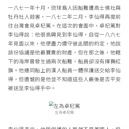
一八七一年十月，琉球島人因船難遭高士佛社與
牡丹社人殺害，一八七二年二月，李仙得再度前
往台灣會見卓杞篤。在這次的會面中，卓杞篤對
李仙得說：他很高興見到李仙得，自從一八六七
年見面以來，他便盡力遵守彼此間的約定，他說
該份協議是他最寶貴的財產，但在那之後，他轄
下的海岸曾發生過兩次船難，船員卻沒有揮舞紅
旗。他連同船上的漢人船員一體保護送交給李仙
得，但遺憾的是他並不知道這些人最後是否平安
被送至李仙得手中。
左為卓杞篤