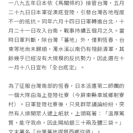
一八九五年日本依《馬關條約》接管台灣，五月
二十九日日本軍從澳底登陸，引發台灣各地程度
不一的抵抗。同年六月十四日日軍轉進台北，十
月二十一日攻入台南，戰事持續五個月之久。當
時日軍判斷，除台灣「蕃地」外，僅剩恆春、台
東等地尚未歸順，濁水溪以南仍有殘餘清軍，其
餘幾乎已經沒有大規模的反抗勢力，因此選在十
一月十八日宣布「全台底定」。
為了征服台灣南部的恆春，日本派遣第二師團的
一個大隊由海上登陸社寮（今屏東縣車城鄉射寮
村）。日軍登陸社寮後，只見群眾議論紛紛，突
然有人排開眾人遞上紙狀，上頭寫著：「溫厚篤
質，能守我命，因此賜給銀三十兩及鹽三袋。」
文末署名「台灣蕃地提督西鄉從道」。