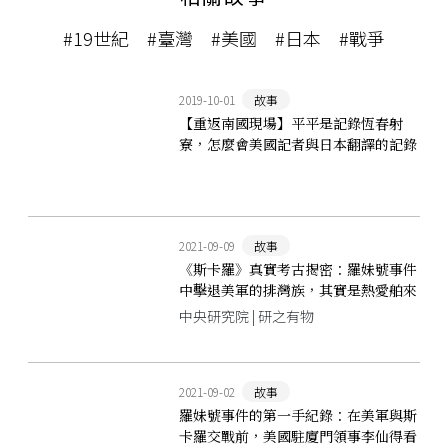
#19世紀
#臺灣
#美國
#日本
#戰爭
2019-10-01
故事
【重返南國現場】平平是記錄恆春射
寮，怎麼會美國記者與日本翻譯的記錄
完全相反？
2021-09-09
故事
《斯卡羅》真實考古揭密：羅妹號事件
中擊退美軍的排灣族，其實是熱愛舶來
品的大戶
中央研究院 | 研之有物
2021-09-02
故事
羅妹號事件的第一手紀錄：在美軍與斯
卡羅交戰前，美國駐廈門領事李仙得看