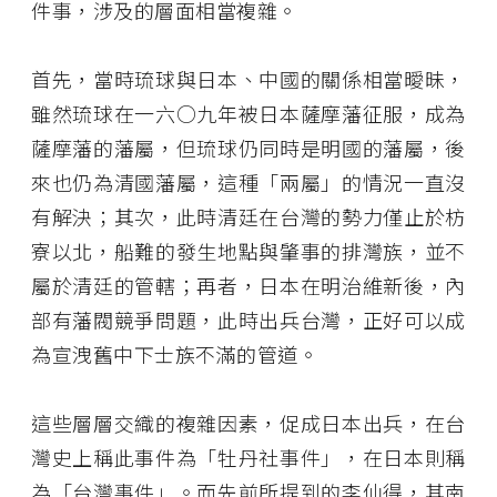
件事，涉及的層面相當複雜。
首先，當時琉球與日本、中國的關係相當曖昧，
雖然琉球在一六○九年被日本薩摩藩征服，成為
薩摩藩的藩屬，但琉球仍同時是明國的藩屬，後
來也仍為清國藩屬，這種「兩屬」的情況一直沒
有解決；其次，此時清廷在台灣的勢力僅止於枋
寮以北，船難的發生地點與肇事的排灣族，並不
屬於清廷的管轄；再者，日本在明治維新後，內
部有藩閥競爭問題，此時出兵台灣，正好可以成
為宣洩舊中下士族不滿的管道。
這些層層交織的複雜因素，促成日本出兵，在台
灣史上稱此事件為「牡丹社事件」，在日本則稱
為「台灣事件」。而先前所提到的李仙得，其南