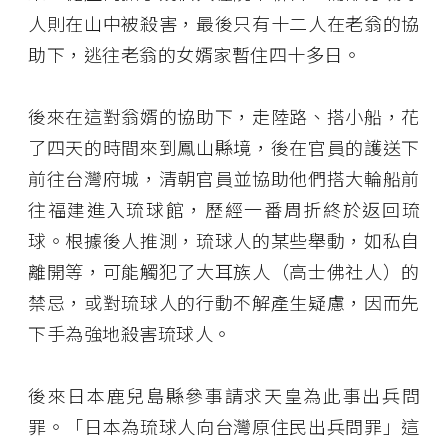
人則在山中被殺害，最後只有十二人在老翁的協
助下，逃往老翁的女婿家暫住四十多日。
後來在這對翁婿的協助下，走陸路、搭小船，花
了四天的時間來到鳳山縣境，後在官員的護送下
前往台灣府城，清朝官員並協助他們搭大輪船前
往福建進入琉球館，歷經一番周折終於返回琉
球。根據後人推測，琉球人的某些舉動，如私自
離開等，可能觸犯了大耳族人（高士佛社人）的
禁忌，或對琉球人的行動不解產生疑慮，因而先
下手為強地殺害琉球人。
後來日本鹿兒島縣參事請求天皇為此事出兵問
罪。「日本為琉球人向台灣原住民出兵問罪」這