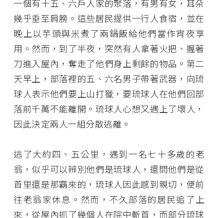
一個有十五、六戶人家的聚落，有男有女，耳朵
幾乎垂至肩膀。這些居民提供一行人食宿，並在
晚上以芋頭與米煮了兩鍋飯給他們當作宵夜享
用。然而，到了半夜，突然有人拿著火把、握著
刀進入屋內，奪走了他們身上剩餘的物品。第二
天早上，部落裡的五、六名男子帶著武器，向琉
球人表示他們要上山打獵，要琉球人在他們回部
落前千萬不能離開。琉球人心想又遇上了壞人，
因此決定兩人一組分散逃離。
逃了大約四、五公里，遇到一名七十多歲的老
翁，似乎可以辨別他們是琉球人，還問他們是從
首里還是那霸來的，琉球人因此感到親切，便前
往老翁家休息。然而，不久部落的居民追了上
來，從屋內抓了幾個人在院中斬首，而部分琉球