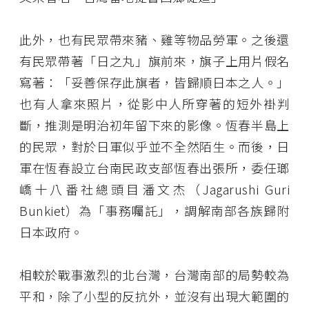
此外，也有民眾帶來豬、雞等物品勞軍。之後還
有民眾帶著「日之丸」旗前來，旗子上用片假名
寫著：「妥善保存此旗者，皆歸順日本之人。」
也有人拿來照片，從影中人所穿著的短外褂判
斷，推測是明治初年留下來的影像。恆春半島上
的民眾，對於日軍似乎並不全然陌生。而後，日
軍在恆春設立台南民政支部恆春出張所，委任瑯
嶠十八番社總頭目潘文杰（Jagarushi Guri
Bunkiet）為「事務囑託」，調解南部各族歸附
日本政府。
相較於戰事激烈的北台灣，台灣南部的局勢較為
平和，除了小型的反抗外，並沒有出現大範圍的