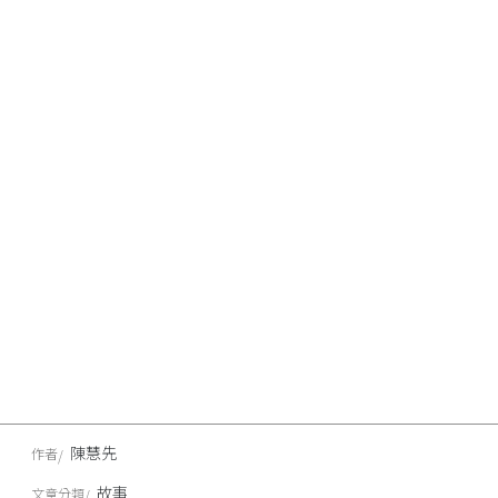
陳慧先
作者
故事
文章分類