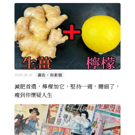
廣告・新素簡
2026-08-07
減肥首選，檸檬加它，堅持一週，腰細了，
瘦到你懷疑人生