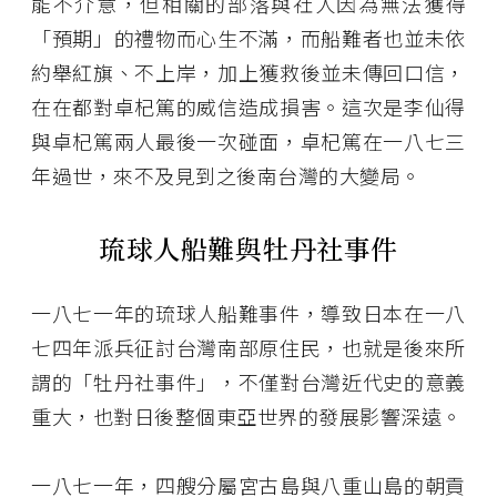
能不介意，但相關的部落與社人因為無法獲得
「預期」的禮物而心生不滿，而船難者也並未依
約舉紅旗、不上岸，加上獲救後並未傳回口信，
在在都對卓杞篤的威信造成損害。這次是李仙得
與卓杞篤兩人最後一次碰面，卓杞篤在一八七三
年過世，來不及見到之後南台灣的大變局。
琉球人船難與牡丹社事件
一八七一年的琉球人船難事件，導致日本在一八
七四年派兵征討台灣南部原住民，也就是後來所
謂的「牡丹社事件」，不僅對台灣近代史的意義
重大，也對日後整個東亞世界的發展影響深遠。
一八七一年，四艘分屬宮古島與八重山島的朝貢