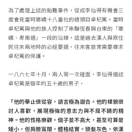
為了處理上述的船難事件，促成李仙得有機會三
度會見當時瑯嶠十八番社的總頭目卓杞篤。當時
卓杞篤與他的族人控制了串聯恆春與台東的「瑯
嶠、卑南道」一段的沿線，這是過去漢人與原住
民往來兩地時的必經要道，往來客旅常需要尋求
卓杞篤的保護。
一八六七年十月，兩人第一次碰面，李仙得描述
卓杞篤是個年約五十歲的男子，
「他的舉止很從容，語言極為諧合。他的樣貌很
討人喜歡，展現極強的意志力與不屈不饒的精
神。他的性格樂觀。個子並不高大，甚至可算是
矮小，但肩膀寬闊，體格結實。頭髮灰色，依漢