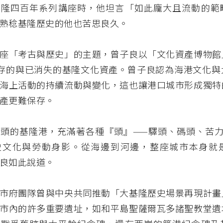
基隆四百年系列講座時，他坦言「如此龐大且流動的範
熟稔基隆歷史的他也苦思良久。
座「考古與歷史」的主題，曾子良以「文化資產博物館
存的與已消失的基隆文化資產。曾子良認為海港文化與
海上活動的持續流動與變化，這也讓港口城市形成獨特
產更難保存。
頭的基隆港，充滿著各種『頭』——驛頭、碼頭、苦力
史文化與勞動身影。從海邊到河邊，整座城市本身就
良如此說道。
市府團隊曾與中央共同推動「大基隆歷史場景再現計畫
市內的許多重要遺址，如和平島聖薩爾瓦多諸聖教堂遺