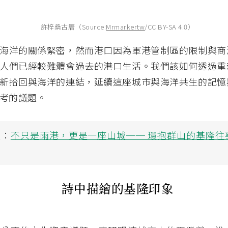
許梓桑古厝（Source:
Mrmarkertw
/CC BY-SA 4.0）
海洋的關係緊密，然而港口因為軍港管制區的限制與商
人們已經較難體會過去的港口生活。我們該如何透過重
新拾回與海洋的連結，延續這座城市與海洋共生的記憶
考的議題。
讀：
不只是雨港，更是一座山城── 環抱群山的基隆往
詩中描繪的基隆印象