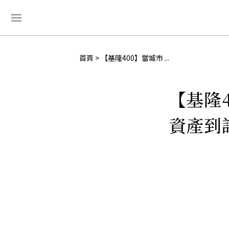
首頁
【基隆400】當城市 ...
【基隆
資產到