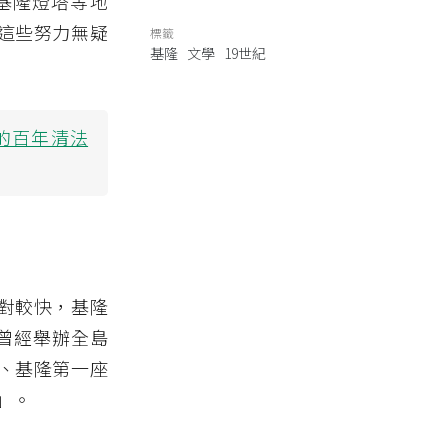
基隆燈塔等地
這些努力無疑
標籤
基隆
文學
19世紀
的百年清法
對較快，基隆
曾經舉辦全島
、基隆第一座
」。