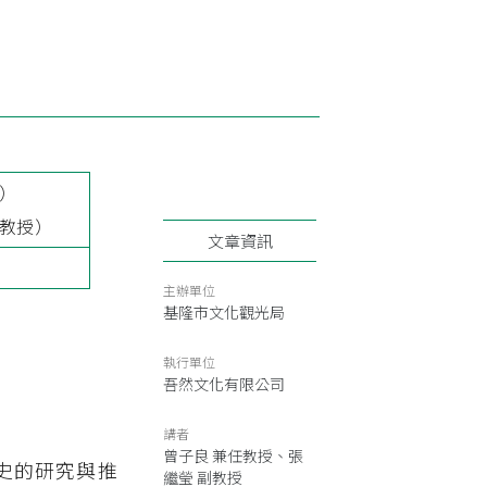
）
教授）
文章資訊
主辦單位
基隆市文化觀光局
執行單位
吾然文化有限公司
講者
曾子良 兼任教授、張
史的研究與推
繼瑩 副教授