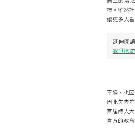
園區的清
標。雖然計
讓更多人看
延伸閱
戰爭遺
不過，也因
因此失去許
首屆詩人大
官方的教育