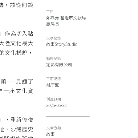
疇，該從何談
主持
鄭鼎青 基隆市文觀局
副局長
」作為切入點
文字記錄
大陸文化最大
故事StoryStudio
的文化樣貌，
動態記錄
定影有限公司
平面記錄
頭——見證了
姚宇聲
是一座文化資
刊登日期
2025-05-22
」，重新修復
址、沙灣歷史
文章分類
故事