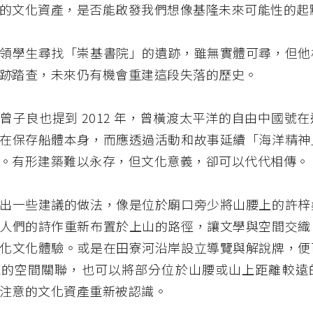
的文化資產，是否能啟發我們想像基隆未來可能性的起
領學生尋找「崇基書院」的遺跡，雖無實體可尋，但他
跡踏查，未來仍有機會重建這段失落的歷史。
曾子良也提到 2012 年，曾橫渡太平洋的自由中國號
在保存船體本身，而應透過活動和故事延續「海洋精神
。有形建築難以永存，但文化意義，卻可以代代相傳。
出一些建議的做法，像是位於廟口旁少將山腰上的許梓
人們的詩作重新布置於上山的路徑，讓文學與空間交織
化文化體驗。或是在田寮河沿岸設立導覽與解說牌，便
社的空間關聯，也可以將部分位於山腰或山上距離較遠
注意的文化資產重新被認識。