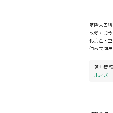
基隆人曾與
改變，如今
化資產，重
們該共同思
延伸閱
未來式