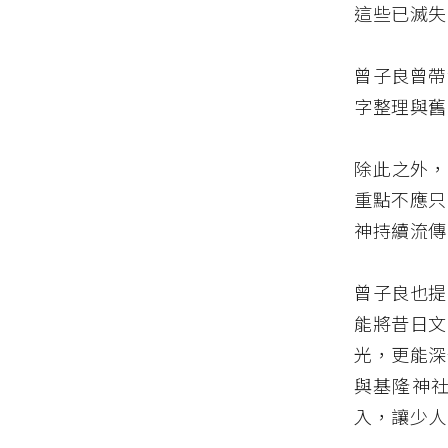
這些已滅失
曾子良曾帶
字整理與舊
除此之外，
重點不應只
神持續流傳
曾子良也提
能將昔日文
光，更能深
與基隆神
入，讓少人