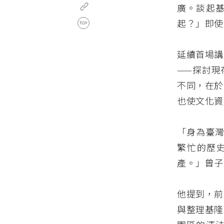
廣。談起
起？」即使
延續首場講
——探討現
不同，在於
也使文化資
「身為臺灣
繁忙的歷
產。」曾子
他提到，前
與整理基隆