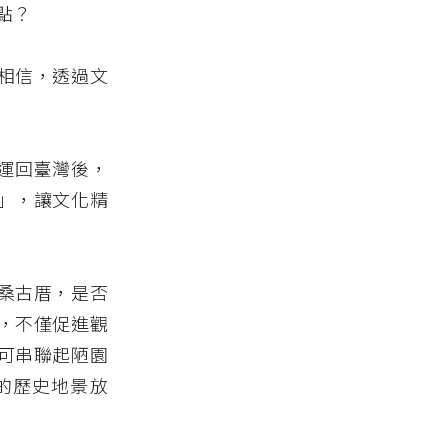
點？
相信，透過文
在運回臺灣後，
」，讓文化精
桑古厝，是否
，不僅促進觀
可串聯起陋園
的歷史地景放