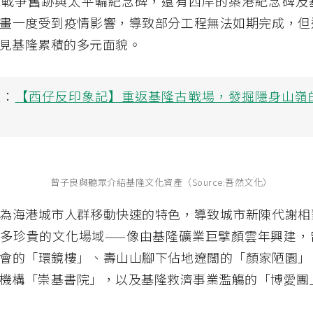
法戰爭舊跡與太平輪紀念碑，還有西岸的築港紀念碑及
畫一度受到疫情影響，導致部分工程無法如期完成，但
見基隆累積的多元面貌。
讀：
【西仔反印象記】重返基隆古戰場，發掘隱身山嶺
跡
曾子良與聽眾介紹基隆文化資產（Source:吾然文化）
為海港城市人群移動快速的特色，導致城市新陳代謝相
多珍貴的文化場域——像由基隆礦業巨擘顏雲年興建，
會的「環鏡樓」、壽山山腳下佔地遼闊的「顏家陋園」
機構「崇基書院」，以及基隆救濟事業濫觴的「博愛團