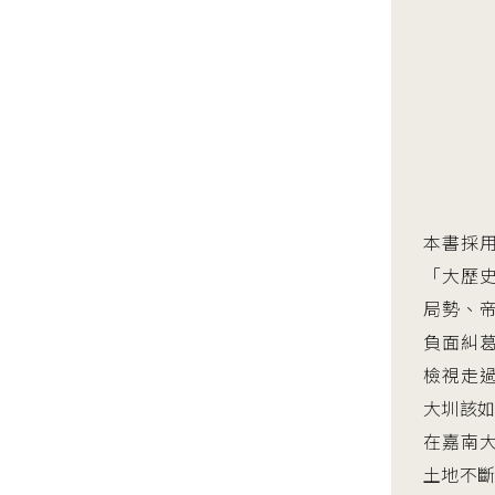
本書採
「大歷
局勢、
負面糾
檢視走
大圳該
在嘉南
土地不