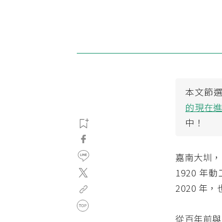
本文節
的現在
中！
嘉南大圳，
1920 
2020 
從百年前與