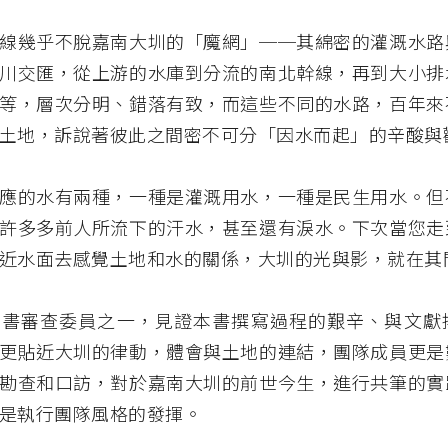
線幾乎不脫嘉南大圳的「魔網」──其綿密的灌溉水路
川交匯，從上游的水庫到分流的南北幹線，再到大小排
等，層次分明、錯落有致，而這些不同的水路，百年來
土地，訴說著彼此之間密不可分「因水而起」的辛酸與
應的水有兩種，一種是灌溉用水，一種是民生用水。但
許多多前人所流下的汗水，甚至還有淚水。下次當您走
近水面去感覺土地和水的關係，大圳的光與影，就在其
本書審查委員之一，見證本書撰寫過程的艱辛、與文獻
更貼近大圳的律動，體會與土地的連結，團隊成員更是
勘查和口訪，對於嘉南大圳的前世今生，進行共筆的實
是執行團隊風格的發揮。