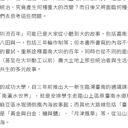
統治，究竟產生何種重大的改變？而日後又將面臨何種
們去思考這些問題。
圳流百年」可能已是大家從小聽到大的故事，包括嘉南
八田與一，包括三年輪作制等；但本書所書寫的內容不
的嘗試，重新詮釋嘉南大圳的百年，同時也從不同的面
（甚至在大圳動工以前）廣大土地上那些統治者與生活
共生的多元故事。
的成功大學，自三年前推出大一新生踏溯臺南的通識課
「南瀛水世界」，就是安排學生走踏山上區原臺南水道
麻豆區水堀頭倒風內海故事館；而其他大路線包括「臺
是「黃金與白金：糖與鹽」、「月津風華」等，從沿山
海。