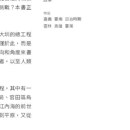
挑戰？本書正
標籤
嘉義
臺南
日治時期
雲林
高雄
臺灣
大圳的總工程
僅於此，而是
向和角度來書
者，以至人類
程，其中有一
局、官田區烏
江內海的前世
到平原，又從