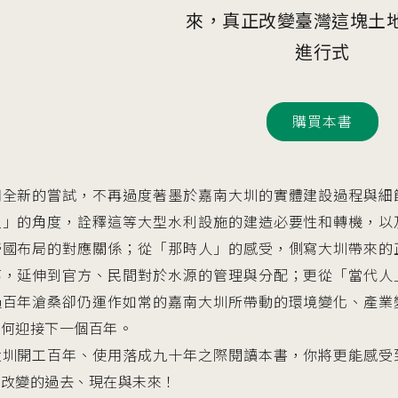
來，真正改變臺灣這塊土
進行式
購買本書
用全新的嘗試，不再過度著墨於嘉南大圳的實體建設過程與細
史」的角度，詮釋這等大型水利設施的建造必要性和轉機，以
帝國布局的對應關係；從「那時人」的感受，側寫大圳帶來的
葛，延伸到官方、民間對於水源的管理與分配；更從「當代人
過百年滄桑卻仍運作如常的嘉南大圳所帶動的環境變化、產業
如何迎接下一個百年。
大圳開工百年、使用落成九十年之際閱讀本書，你將更能感受
斷改變的過去、現在與未來！