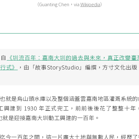
（Guanting Chen，via
Wikipedia
）
選自
《圳流百年：嘉南大圳的過去與未來，真正改變臺
進行式》
，由「故事StoryStudio」編撰，方寸文化出
也就是烏山頭水庫以及整個涵蓋雲嘉南地區灌溉系統的
年動工興建到 1930 年正式完工，前前後後花了整整十
年，也就是迎接嘉南大圳動工興建的一百年。
迄今一百年之間，這一片廣大土地與無數人民，經歷了