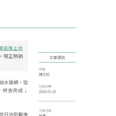
灣這塊土地
版，現正熱銷
文章資訊
作者
陳文松
給水路網，從
刊登日期
年，終告完成；
2020-01-25
文章分類
從日治到戰後
故事