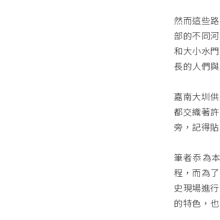
然而這些路
部的不同河
和大小水門
長的人們與
嘉南大圳供
都交織著許
旁，記得貼
筆者忝為
程，而為了
史現場進行
的特色，也