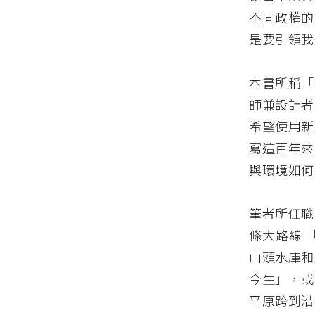
不同政權的
是要引領我
本書所稱「
師兼設計者
希望使用新
寫這百年來
與環境如何
筆者所任職
條大路線 
山頭水庫和
今生」，或
平原跨到沿