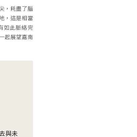
尖，耗盡了腦
地，這是相當
有如此脈絡完
一起展望嘉南
去與未