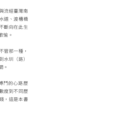
與流經臺灣南
水道、渡槽橋
不斷向在此生
歡愉。
不管那一種，
到水圳（路）
間。
搏鬥的心路歷
數度到不同歷
踐，這是本書