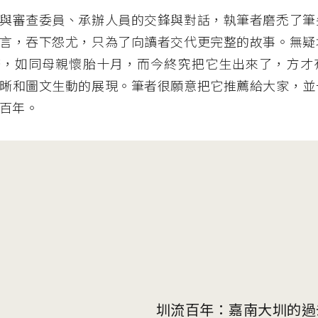
與審查委員、承辦人員的交鋒與對話，執筆者磨禿了筆
言，吞下怨尤，只為了向讀者交代更完整的故事。無疑
務，如同母親懷胎十月，而今終究把它生出來了，方才
晰和圖文生動的展現。筆者很願意把它推薦給大家，並
百年。
圳流百年：嘉南大圳的過