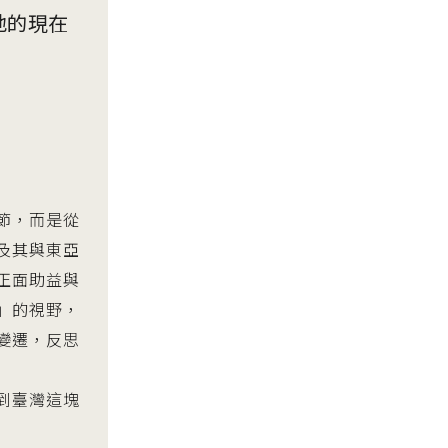
地的現在
節，而是從
及其與東亞
正面助益與
」的視野，
變遷，反思
到臺灣這塊