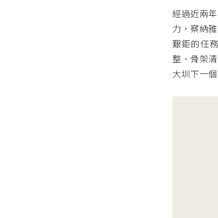
經過近兩年
力，察納雅
艱鉅的任
整、骨架清
大圳下一個