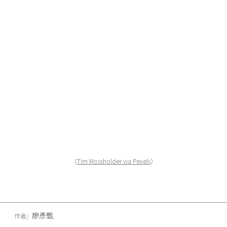
（
Tim Mossholder
via Pexels
）
廖彥甄
作者