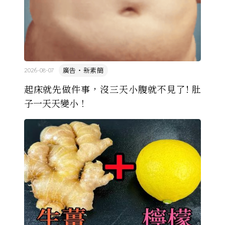
廣告・新素簡
2026-08-07
起床就先做件事，沒三天小腹就不見了! 肚
子一天天變小！