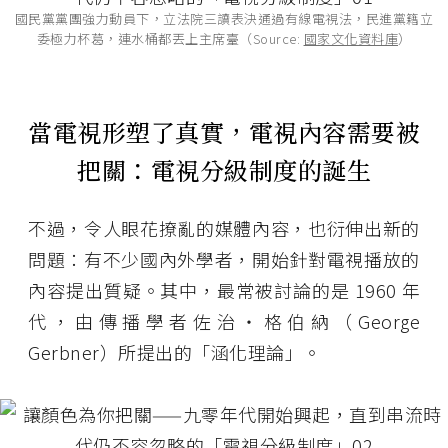
國民黨黨團強力動員下，立法院三讀表決通過有線電視法，民進黨籍立
委極力杯葛，連水桶都丟上主席臺（Source:
國家文化資料庫
）
當電視形塑了真實，電視內容需要被
把關：電視分級制度的誕生
不過，令人眼花撩亂的媒體內容，也衍伸出新的
問題：有不少國內外學者，開始針對電視播放的
內容提出質疑。其中，最常被討論的是 1960 年
代，由傳播學者佐治・格伯納（George
Gerbner）所提出的「涵化理論」。