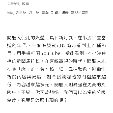
故事
文章分類
20世紀
21世紀
臺灣
新聞／媒體
影視／電影
標籤
閱聽人使用的媒體工具日新月異，在串流平臺當
道的年代，一個帳號就可以隨時看到上百種節
目；用手機打開 YouTube，還能看到 24 小時連
播的新聞馬拉松。在有線電視的時代，閱聽人能
根據「綠、藍、黃、橘、紅」五種顏色，判斷電
視的內容與尺度，如今接觸媒體的門檻越來越
低、內容越來越多元，閱聽人則暴露在更高的風
險中。不過，你可曾想過，我們習以為常的分級
制度，究竟是怎麼出現的呢？