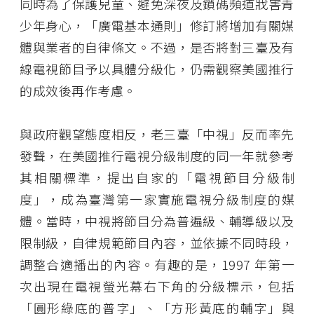
同時為了保護兒童、避免深夜及鎖碼頻道戕害青
少年身心，「廣電基本通則」修訂將增加有關媒
體與業者的自律條文。不過，是否將對三臺及有
線電視節目予以具體分級化，仍需觀察美國推行
的成效後再作考慮。
與政府觀望態度相反，老三臺「中視」反而率先
發聲，在美國推行電視分級制度的同一年就參考
其相關標準，提出自家的「電視節目分級制
度」，成為臺灣第一家實施電視分級制度的媒
體。當時，中視將節目分為普遍級、輔導級以及
限制級，自律規範節目內容，並依據不同時段，
調整合適播出的內容。有趣的是，1997 年第一
次出現在電視螢光幕右下角的分級標示，包括
「圓形綠底的普字」、「方形黃底的輔字」與