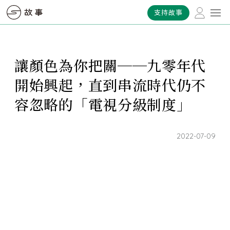
支持故事
讓顏色為你把關──九零年代
開始興起，直到串流時代仍不
容忽略的「電視分級制度」
2022-07-09