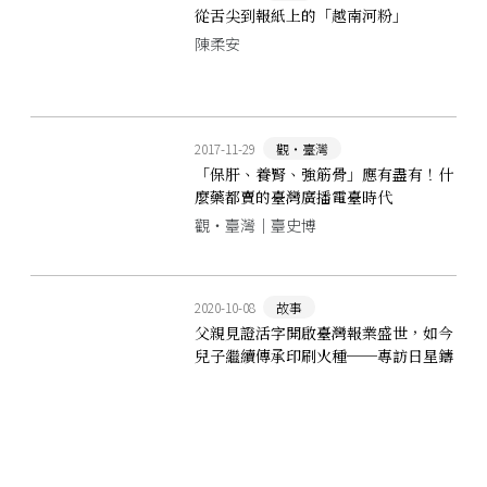
從舌尖到報紙上的「越南河粉」
陳柔安
2017-11-29
觀‧臺灣
「保肝、養腎、強筋骨」應有盡有！什
麼藥都賣的臺灣廣播電臺時代
觀‧臺灣｜臺史博
2020-10-08
故事
父親見證活字開啟臺灣報業盛世，如今
兒子繼續傳承印刷火種──專訪日星鑄
字行老闆張介冠