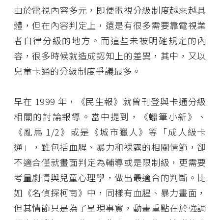
由於電視內容多元，即便電視分級制度越來越具
體，但在內容判定上，還是有很多需要靠電視業
者自律分級的地方。而這些未被明確規定的內
容，很多時候就造成認知上的差異，其中，又以
兒童卡通的分級制度爭議最多。
早在 1999 年，《民生報》就曾刊登與卡通分級
相關的討論報導。當中提到，《蠟筆小新》、
《亂馬 1/2》或是《城市獵人》等「成人級卡
通」，雖包括血腥、暴力和裸露的相關情節，卻
不適合僅就畫面判定為輔導或是限制級，更需要
考量劇情與兒童心理學，做出最適合的判斷。比
如《名偵探柯南》中，同樣有血腥、暴力畫面，
但其情節只是為了呈現事實，動畫重點在於強調