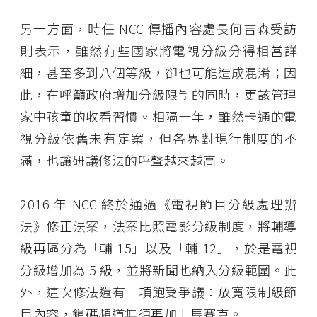
另一方面，時任 NCC 傳播內容處長何吉森受訪
則表示，雖然有些國家將電視分級分得相當詳
細，甚至多到八個等級，卻也可能造成混淆；因
此，在呼籲政府增加分級限制的同時，更該管理
家中孩童的收看習慣。相隔十年，雖然卡通的電
視分級依舊未有定案，但各界對現行制度的不
滿，也讓研議修法的呼聲越來越高。
2016 年 NCC 終於通過《電視節目分級處理辦
法》修正法案，法案比照電影分級制度，將輔導
級再區分為「輔 15」以及「輔 12」，於是電視
分級增加為 5 級，並將新聞也納入分級範圍。此
外，這次修法還有一項飽受爭議：放寬限制級節
目內容，鎖碼頻道無須再加上馬賽克。