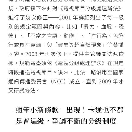
規，政府接下來針對《電視節目分級處理辦法》
進行了幾次修正──2001 年詳細列出了每一級
別的規定範圍與內容，比如「暴力、血腥、恐
怖」、「不當之言語、動作」、「性行為、色慾
行或具性意涵」與「靈異等超自然現象」等禁播
內容。2003 年再次修正，提供主管機關法源依
據，規範電臺須依《電視分級處理辦法》在規定
時段播送電視節目。後來，此法一路沿用至國家
通訊傳播委員會（NCC）成立，直到 2009 年才
又研議修法。
「蠟筆小新條款」出現！卡通也不都
是普遍級，爭議不斷的分級制度