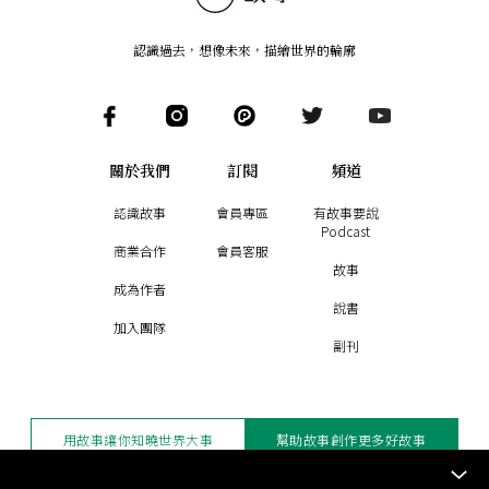
認識過去，想像未來
，
描繪世界的輪廓
關於我們
訂閱
頻道
認識故事
會員專區
有故事要說
Podcast
商業合作
會員客服
故事
成為作者
說書
加入團隊
副刊
用故事讓你知曉世界大事
幫助故事創作更多好故事
訂閱電子報
贊助支持