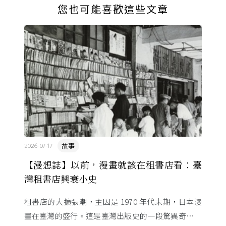
您也可能喜歡這些文章
故事
2026-07-17
【漫想誌】以前，漫畫就該在租書店看：臺
灣租書店興衰小史
租書店的大擴張潮，主因是 1970 年代末期，日本漫
畫在臺灣的盛行。這是臺灣出版史的一段驚異奇航。