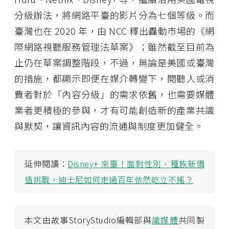
分級辦法，將網路平臺的影片分為七個等級。而
臺灣也在 2020 年，由 NCC 釋出轟動市場的《網
際網路視聽服務管理法草案》；雖然截至目前為
止仍在草案調整階段，不過，無論是美國或臺灣
的措施，都顯示即便在媒介轉變下，閱聽人或消
費者對於「內容分級」的需求依舊，也需要媒體
業者更積極的參與，才有可能創造新的產業共識
與默契，讓資訊內容的流通與制度更加健全。
延伸閱讀：
Disney+ 來臺！面對性別、種族新價
值挑戰，迪士尼如何走過百年依然屹立不搖？
本文由故事StoryStudio編輯部與
識媒體
共同製