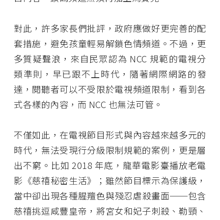
對此，許多家長們批評，政府應做好更完善的配
套措施，避免孩童輕易解鎖色情頻道。不過，更
多質疑聲浪，來自民眾認為 NCC 規範的電視分
類準則，早已跟不上時代，隨著網際網路的發
達，閱聽者可以不受限於電視頻道限制，看到各
式各樣的內容，而 NCC 也無法可管。
不僅如此，在電視節目形式與內容越來越多元的
時代，無法受現行分級限制規範的案例，更是層
出不窮。比如 2018 年底，龍華電影臺播放老電
影《慈禧秘密生活》；雖然節目標示為保護級，
當中卻出現各種腥羶色與殘忍虐殺畫面──包含
慈禧挑逗咸豐皇帝，將宮女和妃子刺殺、勒頸、