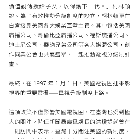
價值觀傳授給子女，以保護下一代。」柯林頓
說。為了有效推動分級制度的設立，柯林頓更在
白宮接見美國各大娛業巨擘主管。其中包括美國
廣播公司、哥倫比亞廣播公司、福斯廣播公司、
迪士尼公司、華納兄弟公司等各大媒體公司，創
作同業公會也共襄盛舉，一起推動電視分級制計
畫。
最終，在 1997 年 1 月 1 日，美國電視圈迎來影
視界的重要震盪——電視分級制度上路。
這項政策不僅影響美國電視圈，在臺灣也受到極
大的關注。時任新聞局廣電處長的洪瓊娟就曾在
一則訪問中表示，臺灣十分關注美國的新制度，