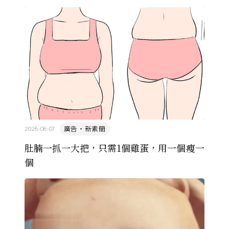
由於臺灣和日本自 1972 年斷交，著作權失去國與國
的協定保護 ...
廣告・新素簡
2026-08-07
肚腩一抓一大把，只需1個雞蛋，用一個瘦一
個