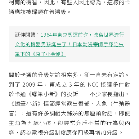
柯南的機智，因此，有些人因此認為，這樣的卡
通應該被歸類在普遍級。
延伸閱讀：
1964年東京奧運前夕，改寫世界流行
文化的機器男孩誕生了！日本動漫宗師手塚治虫
筆下的《原子小金剛》
關於卡通的分級討論相當多，卻一直未有定論。
到了 2009 年，甫成立 3 年的 NCC 接獲多件對
於卡通《蠟筆小新》的投訴──不少家長指出，
《蠟筆小新》情節經常露出臀部、大象（生殖器
官），還有許多調戲大姊姊的無厘頭對話，即便
主角為五歲小孩，卻經常充斥不當的行為與內
容，認為電視分級制度應從四級再增加分級。