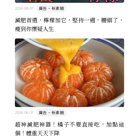
廣告・新素簡
2026-08-07
減肥首選，檸檬加它，堅持一週，腰細了，
瘦到你懷疑人生
廣告・新素簡
2026-08-07
超神減肥神器！橘子不要直接吃，加點這
個！體重天天下降