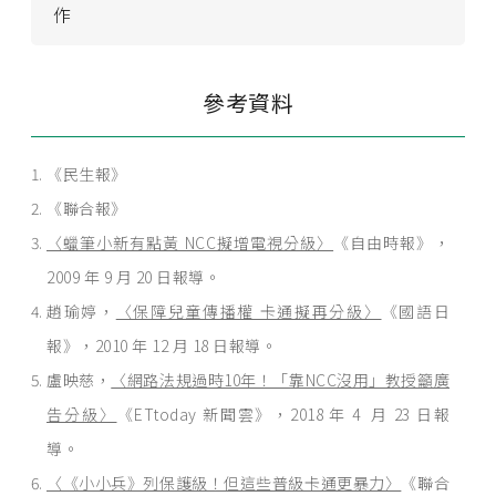
作
參考資料
《民生報》
《聯合報》
〈蠟筆小新有點黃 NCC擬增電視分級〉
《自由時報》，
2009 年 9 月 20 日報導。
趙瑜婷，
〈保障兒童傳播權 卡通擬再分級〉
《國語日
報》，2010 年 12 月 18 日報導。
盧映慈，
〈網路法規過時10年！「靠NCC沒用」教授籲廣
告分級〉
《ETtoday 新聞雲》，2018 年 4 月 23 日報
導。
〈《小小兵》列保護級！但這些普級卡通更暴力〉
《聯合