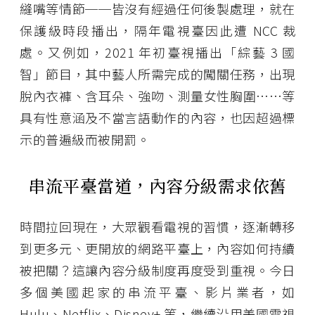
縫嘴等情節──皆沒有經過任何後製處理，就在
保護級時段播出，隔年電視臺因此遭 NCC 裁
處。又例如，2021 年初臺視播出「綜藝 3 國
智」節目，其中藝人所需完成的闖關任務，出現
脫內衣褲、含耳朵、強吻、測量女性胸圍⋯⋯等
具有性意涵及不當言語動作的內容，也因超過標
示的普遍級而被開罰。
串流平臺當道，內容分級需求依舊
時間拉回現在，大眾觀看電視的習慣，逐漸轉移
到更多元、更開放的網路平臺上，內容如何持續
被把關？這讓內容分級制度再度受到重視。今日
多個美國起家的串流平臺、影片業者，如
Hulu、Netflix、Disney+ 等，繼續沿用美國電視