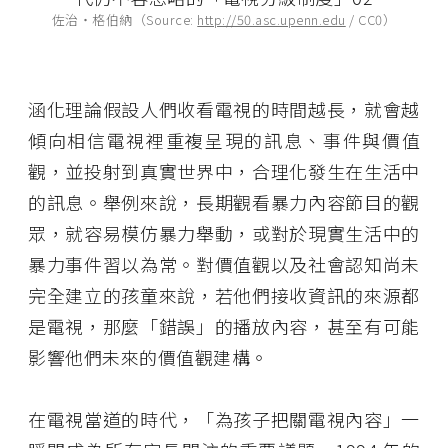
佐治・格伯納（Source:
http://50.asc.upenn.edu
/ CC0）
涵化理論假設人們收看電視的時間越長，就會越
傾向相信電視裡重複呈現的訊息、事件與價值
觀，並投射到真實世界中，合理化發生在生活中
的訊息。舉例來說，長期觀看暴力內容節目的觀
眾，就容易模仿暴力舉動，或對於現實生活中的
暴力事件習以為常。對價值觀以及社會認知尚未
完全建立的孩童來說，若他們接收資訊的來源都
是電視，那麼「錯誤」的播放內容，甚至有可能
影響他們未來的價值觀建構。
在電視當道的時代，「為孩子把關電視內容」一