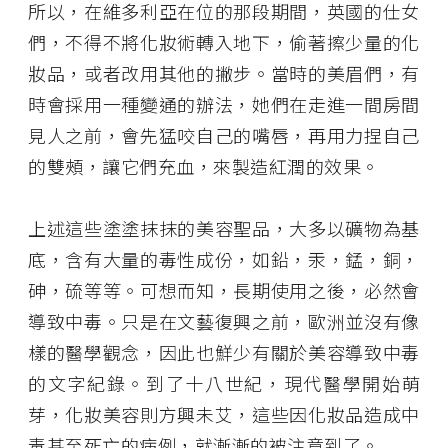
所以，在維多利亞在位的那段期間，英國的仕女
們，不得不將化妝術轉入地下，偷著擦少量的化
妝品，或者改用其他的撇步。當時的美眉們，有
時會採用一種變通的辦法，她們在走進一間房間
見人之前，會先猛咬自己的嘴唇，再用力捏自己
的雙頰，讓它們充血，來製造紅潤的效果。
上述這些塗塗抹抹的美容聖品，大多以礦物為基
底，含有大量的毒性成份，如鉛，汞，錳，銅，
砷，硫等等。可想而知，長期使用之後，必然會
導致中毒。只是在文藝復興之前，歐洲並沒有像
樣的醫學觀念，因此也鮮少有關於美容導致中毒
的文字紀錄。到了十八世紀，現代醫學開始萌
芽，化妝美容則方興未艾，這些因化妝品造成中
毒甚至死亡的病例，就漸漸的被注意到了。