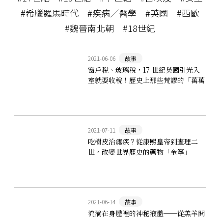
#希臘羅馬時代
#疾病／醫學
#英國
#西歐
#魏晉南北朝
#18世紀
2021-06-06
故事
窗戶稅、玻璃稅，17 世紀英國引光入
室就要收稅！歷史上那些荒謬的「萬萬
稅」
2021-07-11
故事
吃樹皮治瘧疾？從康熙皇帝到查理二
世，改變世界歷史的藥物「奎寧」
2021-06-14
故事
流淌在身體裡的神秘液體──從羔羊開