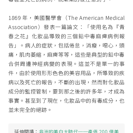
1869 年，美國醫學會（The American Medical
Association）發表一篇論文：「使用名為『青
春之花』化妝品導致的三個鉛中毒麻痺病例報
告」。病人的症狀，包括倦怠，消瘦，噁心，頭
痛，肌肉萎縮，麻痺等等，這些是典型的鉛中毒
合併周邊神經病變的表現。這並不是單一的事
件，由於使用形形色色的美容用品，所導致的疾
病以及死亡的報告，不斷的出現，然而對化妝品
成分的監控管制，要到那之後的許多年，才成為
事實。甚至到了現在，化妝品中的有毒成分，也
並未完全的絕跡。
延伸閱讀：
非洲的美白大時代──產值 200 億美