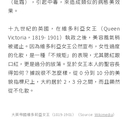
（砒霜），引起中毒，來造成類似的病態美效
果。
十九世紀的英國，在維多利亞女王（Queen
Victoria，1819- 1901）執政之後，美容風氣稍
被遏止。因為維多利亞女王公然宣布，女性過度
的化妝，是一種「不規矩」的表現，尤其腮紅跟
口紅，更是過分的放蕩。至於女王本人的聖容長
得如何？據說很不怎麼樣，從 0 分到 10 分的美
貌指標尺上，大約居於 2，3 分之間，而且顯然
從不化妝。
大英帝國維多莉亞女王（1819-1901）（Source:
Wikimedia
）