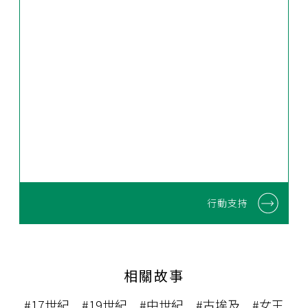
行動支持
相關故事
#17世紀
#19世紀
#中世紀
#古埃及
#女王