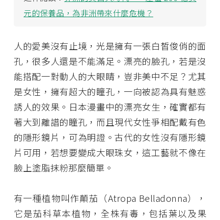
元的保養品，為非洲帶來什麼危機？
人的愛美沒有止境，光是擁有一張白皙俊俏的面
孔，很多人還是不能滿足。漂亮的臉孔，若是沒
能搭配一對動人的大眼睛，豈非美中不足？尤其
是女性，擁有超大的瞳孔，一向被認為具有魅惑
誘人的效果。日本漫畫中的漂亮女生，確實都有
著大到離譜的瞳孔，而且現代女性爭相配戴有色
的隱形鏡片，可為明證。古代的女性沒有隱形鏡
片可用，若想要變成大眼珠女，這工藝就不像在
臉上塗脂抹粉那麼簡單。
有一種植物叫作顛茄（Atropa Belladonna），
它是茄科草本植物，全株有毒，包括葉以及果