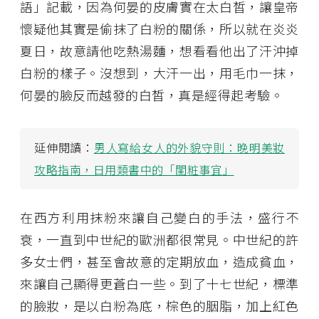
語」記載，因為何晏的皮膚實在太白皙，讓皇帝
懷疑他其實是偷抹了白粉的關係，所以就在炎炎
夏日，故意請他吃熱湯麵，想看看他出了汗沖掉
白粉的樣子。沒想到，大汗一出，用毛巾一抹，
何晏的臉反而越發的白皙，真是經得起考驗。
延伸閱讀：
男人寫給女人的外貌守則：晚明美妝
攻略指南，日用類書中的「閨粧事宜」
在西方利用抹粉來讓自己變白的手法，盛行不
衰，一直到中世紀的歐洲都很常見。中世紀的許
多女士們，甚至會故意的定期放血，造成貧血，
來讓自己顯得更蒼白一些。到了十七世紀，標準
的臉妝，是以白粉為底，棕色的胭脂，加上紅色