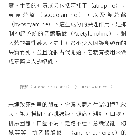
實。主要的有毒成分包括阿托平（atropine），
東莨菪鹼（scopolamine），以及莨菪鹼
（hyoscyamine）。這些成分的藥理作用，是抑
制神經系統的乙醯膽鹼（Acetylcholine），對
人體的毒性甚大。史上有過不少人因誤食顛茄的
果實而死，並且從很古代開始，它就有被用來做
成毒藥害人的紀錄。
顛茄（Atropa Belladonna）（Source:
Wikimedia
）
未達致死劑量的顛茄，會讓人體產生諸如瞳孔放
大，視力模糊，心跳過速，頭痛，潮紅，口乾，
排尿困難，口齒不清，走路不穩，意識混亂，幻
覺等等「抗乙醯膽鹼」（anti-cholinergic）的