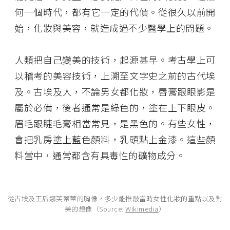
何一個時代，都有它一定的代價。從很久以前開
始，化妝與美容，就造成過不少醫學上的問題。
人類把自己變美的技術，起源甚早。考古學上可
以稽考的美容技術，上溯至文字史之前的古代埃
及。古埃及人，不論男女都化妝，唇膏跟眼影是
屬於必備，後者通常是綠色的，塗在上下眼皮。
眉毛跟睫毛膏相當常見，是黑色的。有些女性，
會把乳房塗上藍色顏料，乳頭點上金漆。這些顏
料當中，通常都含有具毒性的礦物成分。
從古埃及王后娜芙蒂蒂的胸像，多少能推敲當時女性化妝的重點以及對
美的想像（Source:
Wikimedia
）