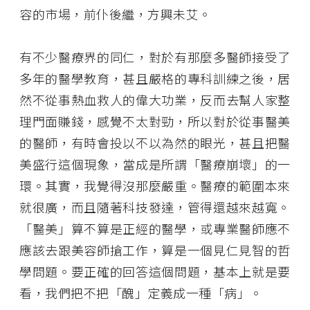
容的市場，前仆後繼，方興未艾。
有不少醫療界的同仁，對於有那麼多醫師接受了
多年的醫學教育，甚且嚴格的專科訓練之後，居
然不從事熱血救人的偉大功業，反而去幫人家整
理門面賺錢，感覺不太對勁，所以對於從事醫美
的醫師，有時會投以不以為然的眼光，甚且把醫
美盛行這個現象，當成是所謂「醫療崩壞」的一
環。其實，我覺得沒那麼嚴重。醫療的範圍本來
就很廣，而且隨著科技發達，管得還越來越寬。
「醫美」算不算是正經的醫學，或專業醫師應不
應該去跟美容師搶工作，算是一個見仁見智的哲
學問題。要正確的回答這個問題，基本上就是要
看，我們把不把「醜」定義成一種「病」。