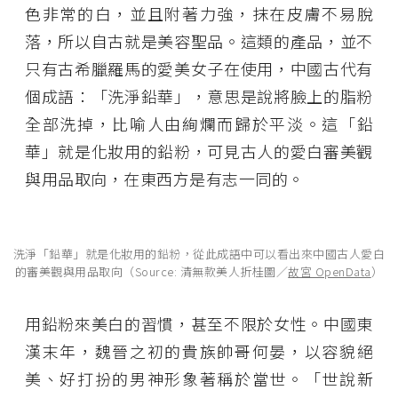
色非常的白，並且附著力強，抹在皮膚不易脫
落，所以自古就是美容聖品。這類的產品，並不
只有古希臘羅馬的愛美女子在使用，中國古代有
個成語：「洗淨鉛華」，意思是說將臉上的脂粉
全部洗掉，比喻人由絢爛而歸於平淡。這「鉛
華」就是化妝用的鉛粉，可見古人的愛白審美觀
與用品取向，在東西方是有志一同的。
洗淨「鉛華」就是化妝用的鉛粉，從此成語中可以看出來中國古人愛白
的審美觀與用品取向（Source: 清無款美人折桂圖／
故宮 OpenData
）
用鉛粉來美白的習慣，甚至不限於女性。中國東
漢末年，魏晉之初的貴族帥哥何晏，以容貌絕
美、好打扮的男神形象著稱於當世。「世說新