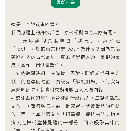
購買本書
這是一本說故事的書。
我們身體上的許多部位，原來都與傳奇典故有關。
– 今天歐美的長度單位「英尺」，英文是
「foot」，腳的英文也是foot。為什麼？因為包括
英國在內的古代歐洲，真的就是把人的一隻腳的長
度，當作一個測量單位。
– 文藝復興時期，在倫敦，巴黎，阿姆斯特丹等大
城市的醫學院裡面，廣設有「解剖劇場」。每次有
屍體解剖時，都會引來動輒數百人入場圍觀。
– 歐洲古代的醫生不管碰到什麼病人，二話不說就
是放血。華盛頓只因為一個感冒，就被當時的名醫
放血而亡。其他還有吃「蛔蟲餐」保持曲條；相信
病人吃掉或塗抹屍體的一部分，可以吸取其中的
「靈力」的「屍療法」⋯⋯