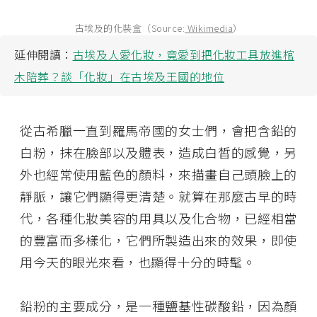
古埃及的化裝盒（Source:
Wikimedia
）
延伸閱讀：
古埃及人愛化妝，竟愛到把化妝工具放進棺
木陪葬？談「化妝」在古埃及王國的地位
從古希臘一直到羅馬帝國的女士們，會把含鉛的
白粉，抹在臉部以及體表，造成白皙的感覺，另
外也經常使用藍色的顏料，來描畫自己頭臉上的
靜脈，讓它們顯得更清楚。就算在那麼古早的時
代，各種化妝美容的用具以及化合物，已經相當
的豐富而多樣化，它們所製造出來的效果，即使
用今天的眼光來看，也顯得十分的時髦。
鉛粉的主要成分，是一種鹽基性碳酸鉛，因為顏