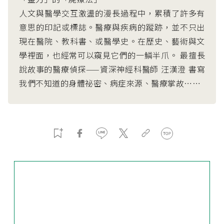
人文與醫學交互激盪的漫長過程中，累積了許多有
意思的印記或標誌。醫療與疾病的蹤跡，並不只出
現在醫院、教科書、或醫學史。在歷史、藝術與文
學裡面，也經常可以窺見它們的一鱗半爪。 最擅長
說故事的醫療偵探——資深神經科醫師 汪漢澄 書寫
我們不知道的身體祕密、病症來源、醫療掌故……