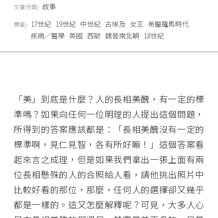
故事
文章分類
17世紀
19世紀
中世紀
古埃及
女王
希臘羅馬時代
標籤
疾病／醫學
英國
西歐
魏晉南北朝
18世紀
「美」到底是什麼？人的長相美醜，有一定的標
準嗎？如果向任何一位明理的人提出這個問題，
所得到的答案應該都是：「長相美醜沒有一定的
標準啊，見仁見智，各有所好嘛！」這個答案看
起來言之成理，但是如果我們拿出一張上面有兩
位長相懸殊的人的合照給人看，請他挑出照片中
比較好看的那位，那麼，任何人的選擇卻又幾乎
都是一樣的。這又怎麼解釋呢？可見，大多人心