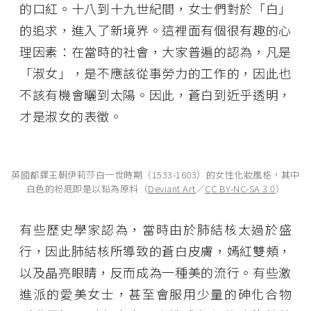
的口紅。十八到十九世紀間，女士們對於「白」
的追求，進入了新境界。這裡面有個很有趣的心
理因素：在當時的社會，大家普遍的認為，凡是
「淑女」，是不應該從事勞力的工作的，因此也
不該有機會曬到太陽。因此，蒼白到近乎透明，
才是淑女的表徵。
英國都鐸王朝伊莉莎白一世時期（1533-1603）的女性化妝風格，其中
白色的粉底即是以鉛為原料（
Deviant Art
／
CC BY-NC-SA 3.0
）
有些歷史學家認為，當時由於肺結核太過於盛
行，因此肺結核所導致的蒼白皮膚，嫣紅雙頰，
以及晶亮眼睛，反而成為一種美的流行。有些激
進派的愛美女士，甚至會服用少量的砷化合物