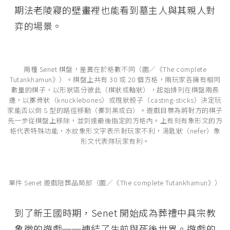
期法老陵寢的壁畫裡也能看到墓主人與其親人對
弈的場景。
兩種 Senet 棋盤，差異在於格數不同（圖／《The complete
Tutankhamun》）。棋盤上共有 30 或 20 個方格，兩玩家各擁有相同
數量的棋子，以形狀區分彼此（棋狀或軸狀），起始排列在棋盤兩長
邊，以擲骨狀（knucklebones）或棍狀骰子（casting-sticks）決定玩
家能否以倒 S 型的路徑移動（擲到黑或白）。遊戲目標為將對方的棋子
先一步從棋盤上移除，並到達最後指定的方格內。上有刻有象形文的方
格代表特殊功能，水紋象形文字表示對玩家不利，湯匙狀（nefer）象
形文代表隊玩家有利。
單件 Senet 遊戲陪葬品局部（圖／《The complete Tutankhamun》）
到了新王國時期，Senet 開始成為葬禮中具宗教
象徵的遊戲
──
連結了生前與死後世界。遊戲的