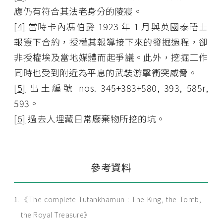
應仍有符合其法老身分的陵寢。
[4]
當時卡內馮伯爵 1923 年 1 月與英國泰晤士
報簽下合約，授權其報導接下來的發掘過程，卻
非授權埃及當地媒體而起爭議。此外，挖掘工作
同時也受到附近為平息的武裝游擊衝突威脅。
[5]
出土編號 nos. 345+383+580, 393, 585r,
593。
[6]
過去人埋藏日常廢棄物所挖的坑。
參考資料
《The complete Tutankhamun : The King, the Tomb,
the Royal Treasure》