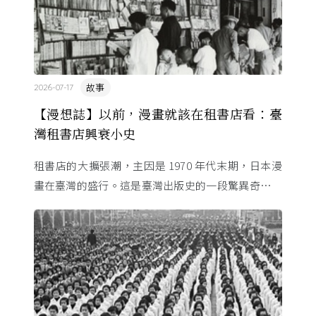
故事
2026-07-17
【漫想誌】以前，漫畫就該在租書店看：臺
灣租書店興衰小史
租書店的大擴張潮，主因是 1970 年代末期，日本漫
畫在臺灣的盛行。這是臺灣出版史的一段驚異奇航。
由於臺灣和日本自 1972 年斷交，著作權失去國與國
的協定保護 ...