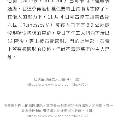
伯爵（George Carnarvon）已對卡特下達最後
通牒，若這季再無斬獲便要終止資助考古隊了。
在偌大的壓力下，11 月 4 日考古隊在拉美西斯
六世（Ramesses VI）陵寢入口下方 3.9 公尺處
發現疑似階梯的痕跡，當日下午工人們向下清出
12 階後，露出被石膏密封之門的上半部，石膏
上蓋有橢圓形的紋路，但尚不清楚墓室的主人是
誰。
已清空的墓室入口階梯。（圖／
https://www.wikiwand.com/de/KV62）
石膏密封門上的橢圓印記，其中最右側圖案如卡特繪製之示意圖，為一
隻象徵勝利的胡狼與九位被綑綁的戰俘。（圖／
https://www.wikiwand.com/de/KV62）