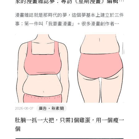
家的漫畫雜誌夢：專訪《星期漫畫》編輯黃
健和
漫畫雜誌就是那時代的夢，這個夢基本上建立於三件
事：第一件叫「我要畫漫畫」。很多漫畫創作者從小
看漫畫，他們想畫，但以前一講出來就會被罵，「你
畫畫怎麼活？」
廣告・新素簡
2026-08-07
肚腩一抓一大把，只需1個雞蛋，用一個瘦一
個