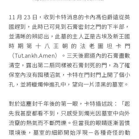
11 月 23 日，收到卡特消息的卡內馮伯爵遠從英
國趕到，此時已可見到石膏密封之門的下半部，
並清晰的辨認出，此墓的主人正是古埃及新王國
時期第十八王朝的法老圖坦卡門
（Tut.ankh.Amen）。三天後廊道內的石膏盡數
清空，露出第二扇同樣被石膏封死的門，為了確
保室內沒有囤積沼氣，卡特在門封門上開了個小
孔，並將蠟燭伸進孔中，望向一片漆黑的墓室。
對於這塵封千年後的第一眼，卡特描述說：「起
先我甚麼都看不到，只感受到燭光因墓室中向外
流竄的熱氣而不斷閃爍。但當我的眼睛逐漸習慣
環境後，墓室的細節開始浮現－各種奇怪的動