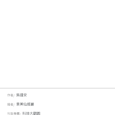
吳謹安
作者
景美仙姬巖
繪者
科技大觀園
刊登專欄