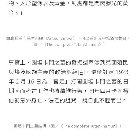
物、人形塑像以及黃金，到處都是閃閃發光的黃
金。」
由廊道看向墓室前廳（Antechamber），可以看到其中堆滿陪葬品。
（圖／《The complete Tutankhamun》）
事實上，圖坦卡門之墓的發掘還牽涉到英國殖民
與埃及國族主義的政治糾結
[4]
，最後訂定 1923
年 2 月 16 日為「官定」打開圖坦卡門之墓的日
期。而考古工作也持續進行著，同年四月卡內馮
伯爵意外身亡，法老的詛咒一說自此不脛而出。
圖坦卡門之墓結構（圖／《The complete Tutankhamun》）