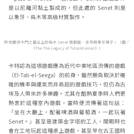
是以尼羅河黏土製成的，但此處的 Senet 則是
以象牙、烏木等高級材質製作。
所有圖坦卡門之墓出土的烏木 Senet 遊戲盤、支架與象牙棋子。（圖／
《The The Legacy of Tutankhamun》）
卡特認為這項遊戲應為近代中東地區流傳的遊戲
（El-Tab-el-Seega）的前身，雖然勝負取決於複
雜的機率與運氣而非高超的遊戲技巧，但仍為古
埃及人帶來許多樂趣。尤其在酷熱夏季時人們更
熱衷於這種室內遊戲，當時便流傳著這句話：
「坐在大廳上，配著啤酒與葡萄酒，一起玩著
Senet。」甚至是建築金字塔的工人，閒暇時也
會在工地玩起這種桌上遊戲，甚至早在古王國時