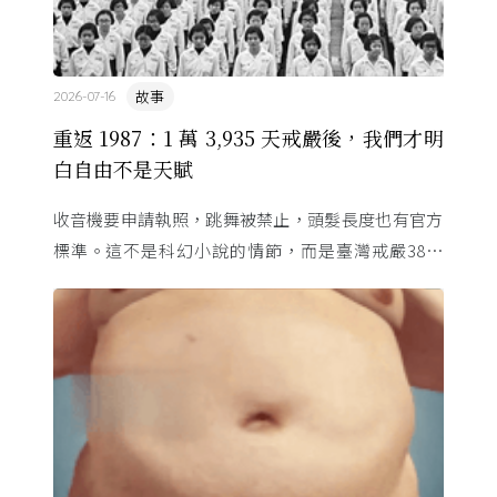
故事
2026-07-16
重返 1987：1 萬 3,935 天戒嚴後，我們才明
白自由不是天賦
收音機要申請執照，跳舞被禁止，頭髮長度也有官方
標準。這不是科幻小說的情節，而是臺灣戒嚴38年
的日常。從1982年美國國會聽證，到 1987 年那道解
嚴令，這段歷 ...