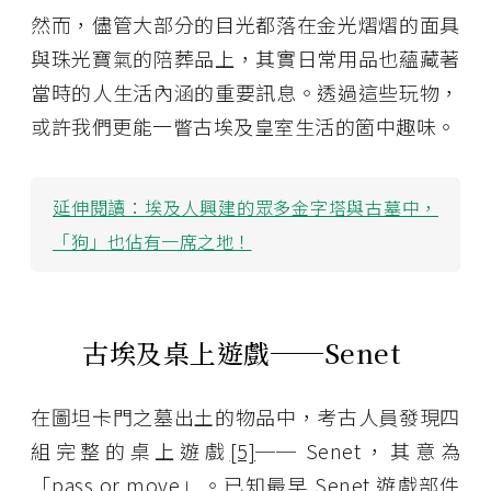
然而，儘管大部分的目光都落在金光熠熠的面具
與珠光寶氣的陪葬品上，其實日常用品也蘊藏著
當時的人生活內涵的重要訊息。透過這些玩物，
或許我們更能一瞥古埃及皇室生活的箇中趣味。
延伸閱讀：
埃及人興建的眾多金字塔與古墓中，
「狗」也佔有一席之地！
古埃及桌上遊戲──Senet
在圖坦卡門之墓出土的物品中，考古人員發現四
組完整的桌上遊戲
[5]
── Senet，其意為
「pass or move」。已知最早 Senet 遊戲部件