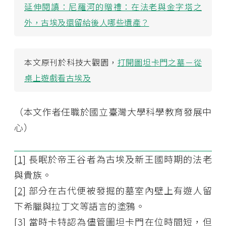
延伸閱讀：
尼羅河的贈禮：在法老與金字塔之
外，古埃及還留給後人哪些遺產？
本文原刊於科技大觀園，
打開圖坦卡門之墓－從
桌上遊戲看古埃及
（本文作者任職於國立臺灣大學科學教育發展中
心）
[1]
長眠於帝王谷者為古埃及新王國時期的法老
與貴族。
[2]
部分在古代便被發掘的墓室內壁上有遊人留
下希臘與拉丁文等語言的塗鴉。
[3]
當時卡特認為儘管圖坦卡門在位時間短，但