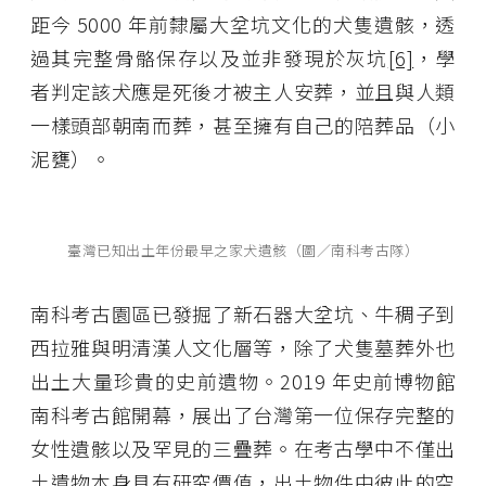
距今 5000 年前隸屬大坌坑文化的犬隻遺骸，透
過其完整骨骼保存以及並非發現於灰坑
[6]
，學
者判定該犬應是死後才被主人安葬，並且與人類
一樣頭部朝南而葬，甚至擁有自己的陪葬品（小
泥甕）。
臺灣已知出土年份最早之家犬遺骸（圖／南科考古隊）
南科考古園區已發掘了新石器大坌坑、牛稠子到
西拉雅與明清漢人文化層等，除了犬隻墓葬外也
出土大量珍貴的史前遺物。2019 年史前博物館
南科考古館開幕，展出了台灣第一位保存完整的
女性遺骸以及罕見的三疊葬。在考古學中不僅出
土遺物本身具有研究價值，出土物件中彼此的空