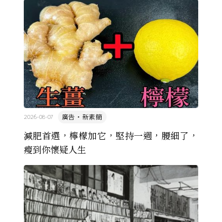
廣告・新素簡
2026-08-07
減肥首選，檸檬加它，堅持一週，腰細了，
瘦到你懷疑人生