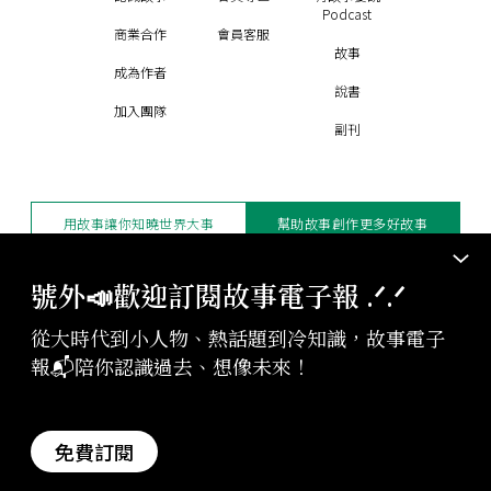
Podcast
商業合作
會員客服
故事
成為作者
說書
加入團隊
副刊
用故事讓你知曉世界大事
幫助故事創作更多好故事
訂閱電子報
贊助支持
號外📣歡迎訂閱故事電子報 .ᐟ‪‪.ᐟ
從大時代到小人物、熱話題到冷知識，故事電子
版權聲明與轉載規範
報📬陪你認識過去、想像未來！
授權與合作：
contact@storystudio.tw
投稿文章：
gushi@storystudio.tw
StoryStudio Inc. All Rights Reserved.
免費訂閱