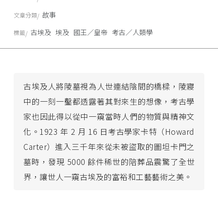
故事
文章分類
古埃及
埃及
國王／皇帝
考古／人類學
標籤
古埃及人將陵墓視為人世連結陰間的橋樑，陵寢
中的一刻一鑿都透露著其對來生的想像，考古學
家也因此得以從中一窺當時人們的物質與精神文
化。1923 年 2 月 16 日考古學家卡特（Howard
Carter）進入三千年來從未被盜取的圖坦卡門之
墓時，發現 5000 餘件稀世的陪葬品震驚了全世
界，讓世人一窺古埃及的富裕和工藝藝術之美。