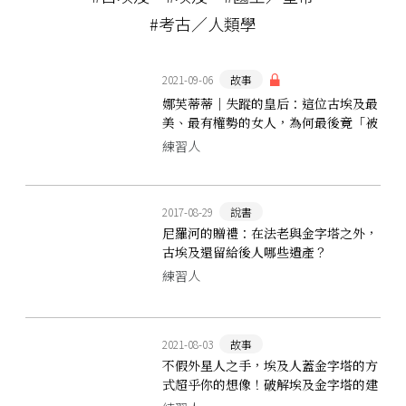
#考古／人類學
2021-09-06
故事
娜芙蒂蒂｜失蹤的皇后：這位古埃及最
美、最有權勢的女人，為何最後竟「被
消失」？
練習人
2017-08-29
說書
尼羅河的贈禮：在法老與金字塔之外，
古埃及還留給後人哪些遺產？
練習人
2021-08-03
故事
不假外星人之手，埃及人蓋金字塔的方
式超乎你的想像！破解埃及金字塔的建
造之謎