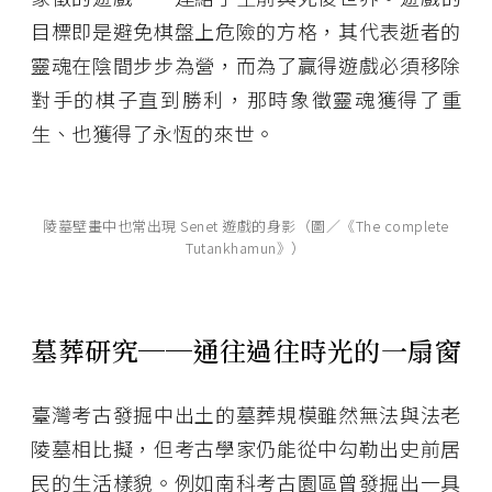
目標即是避免棋盤上危險的方格，其代表逝者的
靈魂在陰間步步為營，而為了贏得遊戲必須移除
對手的棋子直到勝利，那時象徵靈魂獲得了重
生、也獲得了永恆的來世。
陵墓壁畫中也常出現 Senet 遊戲的身影（圖／《The complete
Tutankhamun》）
墓葬研究
──
通往過往時光的一扇窗
臺灣考古發掘中出土的墓葬規模雖然無法與法老
陵墓相比擬，但考古學家仍能從中勾勒出史前居
民的生活樣貌。例如南科考古園區曾發掘出一具