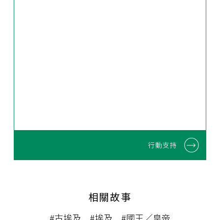
行動支持
相關故事
#古埃及
#埃及
#國王／皇帝