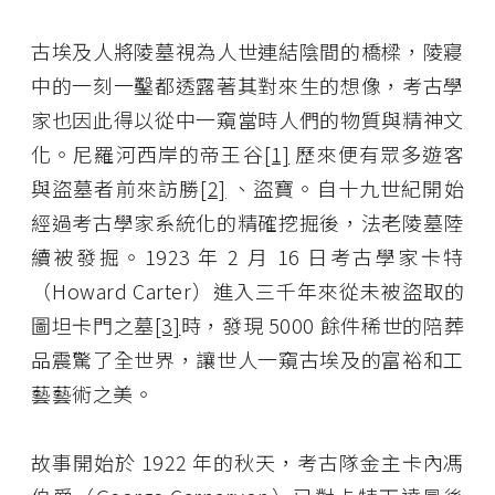
古埃及人將陵墓視為人世連結陰間的橋樑，陵寢
中的一刻一鑿都透露著其對來生的想像，考古學
家也因此得以從中一窺當時人們的物質與精神文
化。尼羅河西岸的帝王谷
[1]
歷來便有眾多遊客
與盜墓者前來訪勝
[2]
、盜寶。自十九世紀開始
經過考古學家系統化的精確挖掘後，法老陵墓陸
續被發掘。1923 年 2 月 16 日考古學家卡特
（Howard Carter）進入三千年來從未被盜取的
圖坦卡門之墓
[3]
時，發現 5000 餘件稀世的陪葬
品震驚了全世界，讓世人一窺古埃及的富裕和工
藝藝術之美。
故事開始於 1922 年的秋天，考古隊金主卡內馮