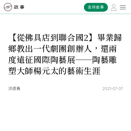
支持故事
【從佛具店到聯合國2】畢業歸
鄉教出一代劇團創辦人，還兩
度遠征國際陶藝展──陶藝雕
塑大師楊元太的藝術生涯
洪德青
2021-07-07