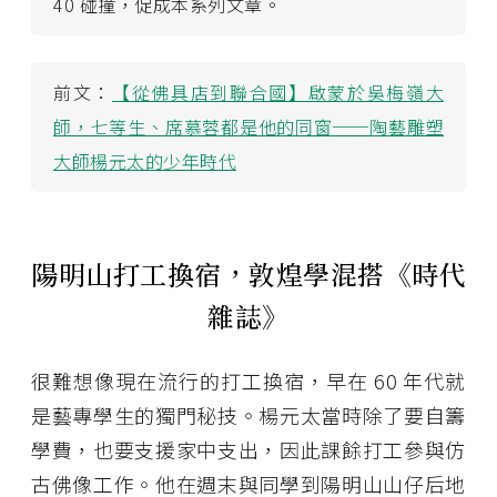
40 碰撞，促成本系列文章。
前文：
【從佛具店到聯合國】啟蒙於吳梅嶺大
師，七等生、席慕蓉都是他的同窗──陶藝雕塑
大師楊元太的少年時代
陽明山打工換宿，敦煌學混搭《時代
雜誌》
很難想像現在流行的打工換宿，早在 60 年代就
是藝專學生的獨門秘技。楊元太當時除了要自籌
學費，也要支援家中支出，因此課餘打工參與仿
古佛像工作。他在週末與同學到陽明山山仔后地