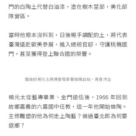
門的白陶土代替白油漆，塗在樹木莖部，美化部
隊營區。
當時他根本沒料到，日後親手調配的土，將代表
臺灣遠赴歐美參展，進入總統官邸，守護桃機國
門，甚至獲得登上聯合國的榮譽。
婚後的楊元太與陳春櫻拿著相機自拍，青春洋溢
楊元太從藝專畢業、金門退伍後，1966 年回到
故鄉嘉義的六嘉國中任教，這一年他開始做陶。
主修雕塑的他為何走上陶藝？做過臺北郎為何要
返鄉？