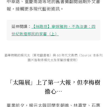
中華路、重慶南路等地的舊書攤翻閱過期外文書
報，接觸更多現代藝術資訊。
延伸閱讀：
【絲路控】寧嫁豬狗、不為汝妻：四
世紀敦煌移民的家書（上）
藝專時期的楊元太（草地翻書者）與 60 年代文青們（Source: 本系列
圖片皆取得楊元太及家屬授權使用）
「太陽展」上了第一大報，但李梅樹
擔心…
畢業前夕，楊元太與同學李朝進、林嘉堂、石惠