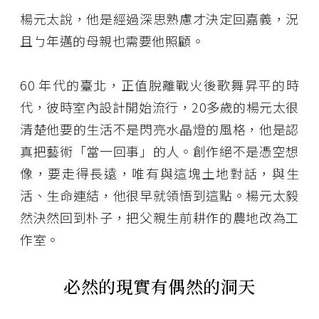
楊元太說，他是經過深思熟慮才決定回嘉義，況
且ㄅ年邁的母親也需要他照顧。
60 年代的臺北，正值脫離戰火後歌舞昇平的時
代，彼時室內設計開始流行，20多歲的楊元太很
清楚他要的生活不是閃亮水晶燈的風格，他是認
真把藝術「當一回事」的人。創作絕不是憑空想
像，要走得長遠，唯有與這塊土地對話，與生
活、生命連結，他很早就領悟到這點。楊元太毅
然決然回到朴子，把父親生前耕作的農地改為工
作室。
必然的現實有偶然的洞天