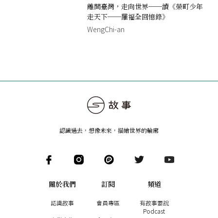
離開臺灣，走向世界──讀《榮町少年
走天下──羅福全回憶錄》
WengChi-an
認識過去，想像未來
，
描繪世界的輪廓
關於我們
訂閱
頻道
認識故事
會員專區
有故事要說
Podcast