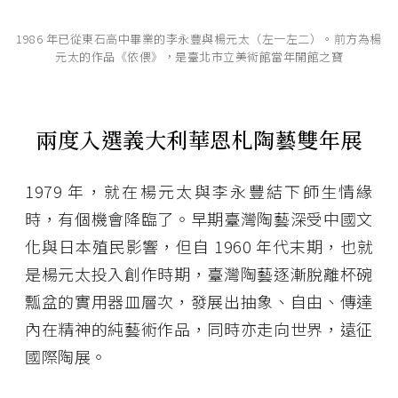
1986 年已從東石高中畢業的李永豐與楊元太（左一左二）。前方為楊
元太的作品《依偎》，是臺北市立美術館當年開館之寶
兩度入選義大利華恩札陶藝雙年展
1979 年，就在楊元太與李永豐結下師生情緣
時，有個機會降臨了。早期臺灣陶藝深受中國文
化與日本殖民影響，但自 1960 年代末期，也就
是楊元太投入創作時期，臺灣陶藝逐漸脫離杯碗
瓢盆的實用器皿層次，發展出抽象、自由、傳達
內在精神的純藝術作品，同時亦走向世界，遠征
國際陶展。