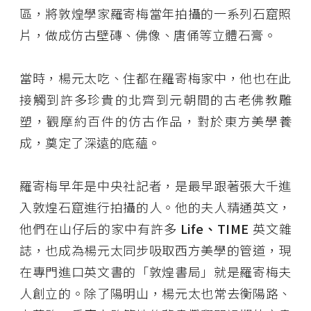
區，將敦煌學家羅寄梅當年拍攝的一系列石窟照
片，做成仿古壁磚、佛像、唐俑等立體石膏。
當時，楊元太吃、住都在羅寄梅家中，他也在此
接觸到許多珍貴的北齊到元朝間的古老佛教雕
塑，觀摩約百件的仿古作品，對於東方美學養
成，奠定了深遠的底蘊。
羅寄梅早年是中央社記者，是最早跟著張大千進
入敦煌石窟進行拍攝的人。他的夫人精通英文，
他們在山仔后的家中有許多
Life、TIME
英文雜
誌，也成為楊元太同步吸取西方美學的管道，現
在專門進口英文書的「敦煌書局」就是羅寄梅夫
人創立的。除了陽明山，楊元太也常去衡陽路、