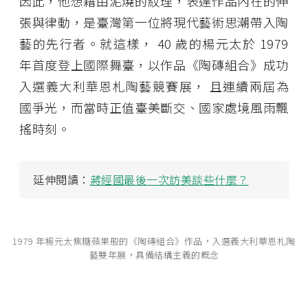
因此，他想藉由泥燒的紋理，表達作品內在的伸
張與律動，是臺灣第一位將現代藝術思潮帶入陶
藝的先行者。就這樣， 40 歲的楊元太於 1979
年首度登上國際舞臺，以作品《陶磚組合》成功
入選義大利華恩札陶藝競賽展， 且連續兩屆為
國爭光，而當時正值臺美斷交、國家處境風雨飄
搖時刻。
延伸閱讀：
蔣經國最後一次訪美談些什麼？
1979 年楊元太焦糖蘋果般的《陶磚組合》作品，入選義大利華恩札陶
藝雙年展，具備結構主義的概念