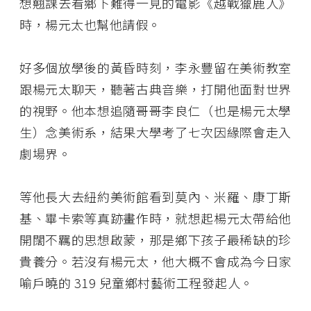
想翹課去看鄉下難得一見的電影《越戰獵鹿人》
時，楊元太也幫他請假。
好多個放學後的黃昏時刻，李永豐留在美術教室
跟楊元太聊天，聽著古典音樂，打開他面對世界
的視野。他本想追隨哥哥李良仁（也是楊元太學
生）念美術系，結果大學考了七次因緣際會走入
劇場界。
等他長大去紐約美術館看到莫內、米羅、康丁斯
基、畢卡索等真跡畫作時，就想起楊元太帶給他
開闊不羈的思想啟蒙，那是鄉下孩子最稀缺的珍
貴養分。若沒有楊元太，他大概不會成為今日家
喻戶曉的 319 兒童鄉村藝術工程發起人。