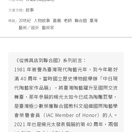
故事
文章分類
20世紀
人物故事
嘉義
老師
聯合國
臺灣
標籤
藝術／設計
藝術家
《從佛具店到聯合國》系列前言：
1981 年被譽為臺灣現代陶藝元年，到今年剛好
滿 40 周年。當時國立歷史博物館舉辦「中日現
代陶藝家作品展」，將臺灣陶藝躍升至國際交流
舞臺，那年參展的楊元太如今已成為陶雕巨擘，
是臺灣極少數榮獲聯合國教科文組織國際陶藝學
會榮譽會員（IAC Member of Honor）的人。
2021 年也是楊元太發表個展的第 40 周年，兩個