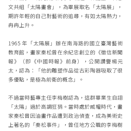
文共組「太陽畫會」，為畢展取名「太陽展」，
期許年輕的自己對藝術的追尋，有如太陽熱力，
冉冉上升。
1965 年「太陽展」辦在南海路的國立臺灣藝術
教育館，畫家秦松曾在余紀忠創立的《徵信新聞
報》（即《中國時報》前身），公開讚譽楊元
太，認為：「他的雕塑作品從古彩陶器吸取了很
多優點，是極為前衛的概念」。
不過當時藝專主任李梅樹認為，這群畢業生自詡
「太陽」過於高調狂狷。當時處於威權時代，畫
家秦松曾因油畫作品遭到政治偵查，成為美術史
上著名的「秦松事件」，曾任地方公職的李梅樹