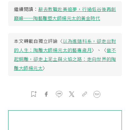
繼續閱讀：
辭去教職赴美追夢，行過低谷後再創
巔峰──陶藝雕塑大師楊元太的黃金時代
本文轉載自獨立評論〈
以為進錯科系，卻走出對
的人生：陶雕大師楊元太的藝專歲月
〉、〈
做不
起銅雕，卻走上泥土與火焰之路：走向世界的陶
雕大師楊元太
〉