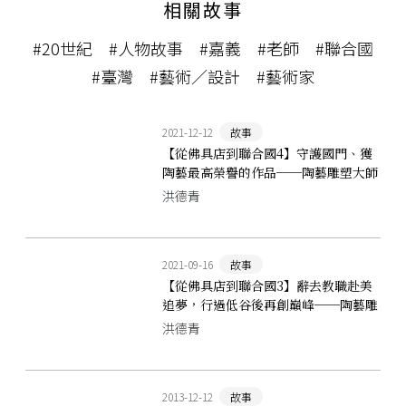
相關故事
#20世紀
#人物故事
#嘉義
#老師
#聯合國
#臺灣
#藝術／設計
#藝術家
2021-12-12
故事
【從佛具店到聯合國4】守護國門、獲
陶藝最高榮譽的作品──陶藝雕塑大師
楊元太的「山」
洪德青
2021-09-16
故事
【從佛具店到聯合國3】辭去教職赴美
追夢，行過低谷後再創巔峰──陶藝雕
塑大師楊元太的黃金時代
洪德青
2013-12-12
故事