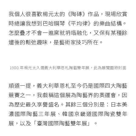
我個人很喜歡楊元太的《陶磚》作品，現場欣賞
時總讓我想到巴哈鋼琴《平均律》的樂曲結構。
怎麼疊才不會一進窯就坍塌融化，又保有某種餘
燼後的鬆弛趣味，是藝術家技巧所在。
1980 年楊元太入選義大利華恩札陶藝雙年展，此為展覽圖錄封面
順道一提，義大利華恩札至今仍是國際四大陶藝
競賽之一，我戲稱這個展為陶藝界的奧運會，因
為歷史最久享譽盛名。其餘三個分別是：日本美
濃國際陶藝三年展、韓國京畿道國際陶瓷雙年
展，以及「臺灣國際陶藝雙年展」。