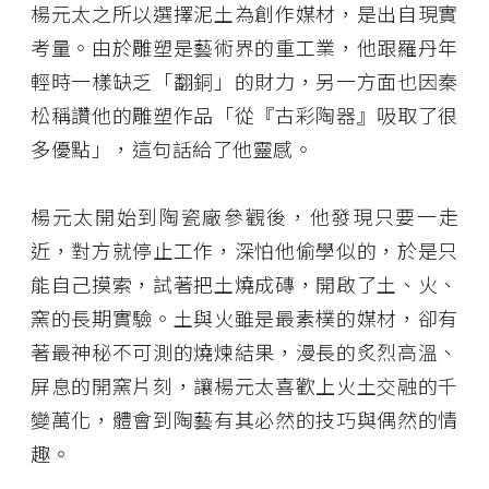
楊元太之所以選擇泥土為創作媒材，是出自現實
考量。由於雕塑是藝術界的重工業，他跟羅丹年
輕時一樣缺乏「翻銅」的財力，另一方面也因秦
松稱讚他的雕塑作品「從『古彩陶器』吸取了很
多優點」，這句話給了他靈感。
楊元太開始到陶瓷廠參觀後，他發現只要一走
近，對方就停止工作，深怕他偷學似的，於是只
能自己摸索，試著把土燒成磚，開啟了土、火、
窯的長期實驗。土與火雖是最素樸的媒材，卻有
著最神秘不可測的燒煉結果，漫長的炙烈高溫、
屏息的開窯片刻，讓楊元太喜歡上火土交融的千
變萬化，體會到陶藝有其必然的技巧與偶然的情
趣。