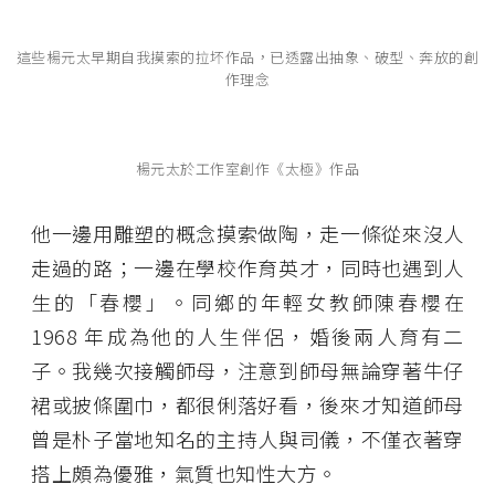
這些楊元太早期自我摸索的拉坏作品，已透露出抽象、破型、奔放的創
作理念
楊元太於工作室創作《太極》作品
他一邊用雕塑的概念摸索做陶，走一條從來沒人
走過的路；一邊在學校作育英才，同時也遇到人
生的「春櫻」。同鄉的年輕女教師陳春櫻在
1968 年成為他的人生伴侶，婚後兩人育有二
子。我幾次接觸師母，注意到師母無論穿著牛仔
裙或披條圍巾，都很俐落好看，後來才知道師母
曾是朴子當地知名的主持人與司儀，不僅衣著穿
搭上頗為優雅，氣質也知性大方。