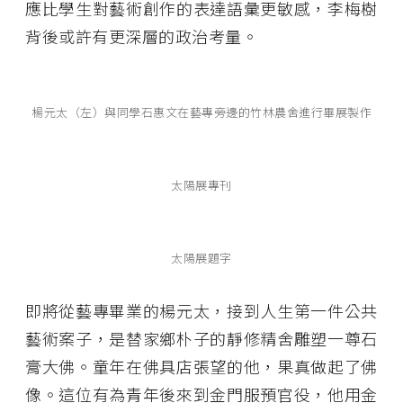
應比學生對藝術創作的表達語彙更敏感，李梅樹
背後或許有更深層的政治考量。
楊元太（左）與同學石惠文在藝專旁邊的竹林農舍進行畢展製作
太陽展專刊
太陽展題字
即將從藝專畢業的楊元太，接到人生第一件公共
藝術案子，是替家鄉朴子的靜修精舍雕塑一尊石
膏大佛。童年在佛具店張望的他，果真做起了佛
像。這位有為青年後來到金門服預官役，他用金