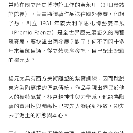
當時在國立歷史博物館工作的黃永川（即日後該
館館長），負責將陶藝作品送往國外參賽，他想
了想，創立 1931 年義大利華恩札陶藝雙年展
（Premio Faenza）是全世界歷史最悠久的陶藝
競賽展，要找誰出國參展？對了！何不問問十多
年來無師自通，從立體概念發想、自己配土配釉
的楊元太？
楊元太具有西方美術雕塑的紮實訓練，因而跳脫
東方製陶窯燒的匠氣傳統，作品呈現出迥異於他
人的獨特氣質，極富精神性與力學感，他認為陶
藝的實用性與精緻性已被先人發展到極致，卻失
去了泥土的原態與本心。