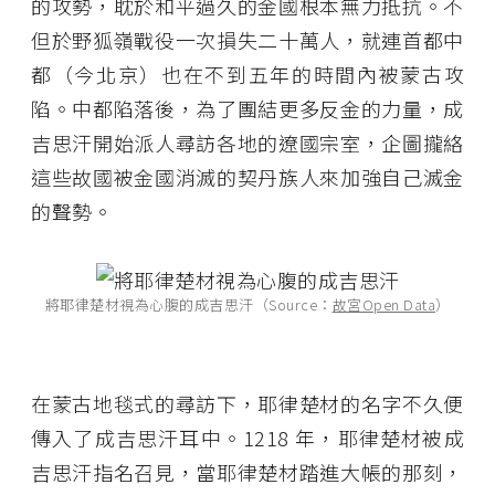
的攻勢，耽於和平過久的金國根本無力抵抗。不
但於野狐嶺戰役一次損失二十萬人，就連首都中
都（今北京）也在不到五年的時間內被蒙古攻
陷。中都陷落後，為了團結更多反金的力量，成
吉思汗開始派人尋訪各地的遼國宗室，企圖攏絡
這些故國被金國消滅的契丹族人來加強自己滅金
的聲勢。
將耶律楚材視為心腹的成吉思汗（Source：
故宮Open Data
）
在蒙古地毯式的尋訪下，耶律楚材的名字不久便
傳入了成吉思汗耳中。1218 年，耶律楚材被成
吉思汗指名召見，當耶律楚材踏進大帳的那刻，