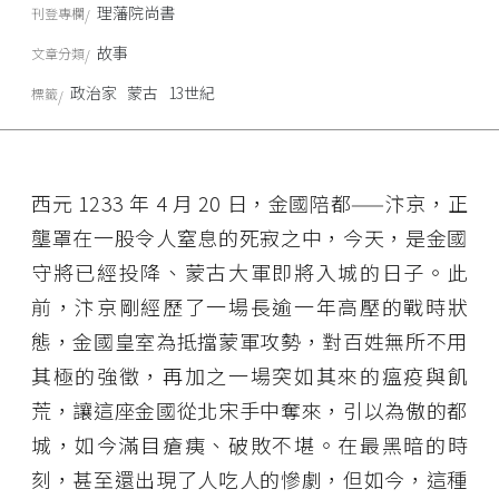
理藩院尚書
刊登專欄
故事
文章分類
政治家
蒙古
13世紀
標籤
西元 1233 年 4 月 20 日，金國陪都——汴京，正
壟罩在一股令人窒息的死寂之中，今天，是金國
守將已經投降、蒙古大軍即將入城的日子。此
前，汴京剛經歷了一場長逾一年高壓的戰時狀
態，金國皇室為抵擋蒙軍攻勢，對百姓無所不用
其極的強徵，再加之一場突如其來的瘟疫與飢
荒，讓這座金國從北宋手中奪來，引以為傲的都
城，如今滿目瘡痍、破敗不堪。在最黑暗的時
刻，甚至還出現了人吃人的慘劇，但如今，這種