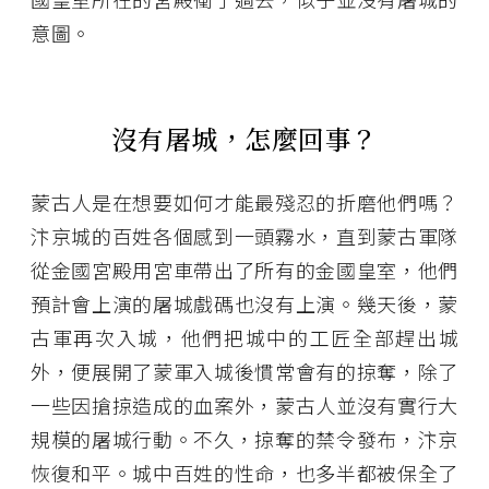
意圖。
沒有屠城，怎麼回事？
蒙古人是在想要如何才能最殘忍的折磨他們嗎？
汴京城的百姓各個感到一頭霧水，直到蒙古軍隊
從金國宮殿用宮車帶出了所有的金國皇室，他們
預計會上演的屠城戲碼也沒有上演。幾天後，蒙
古軍再次入城，他們把城中的工匠全部趕出城
外，便展開了蒙軍入城後慣常會有的掠奪，除了
一些因搶掠造成的血案外，蒙古人並沒有實行大
規模的屠城行動。不久，掠奪的禁令發布，汴京
恢復和平。城中百姓的性命，也多半都被保全了