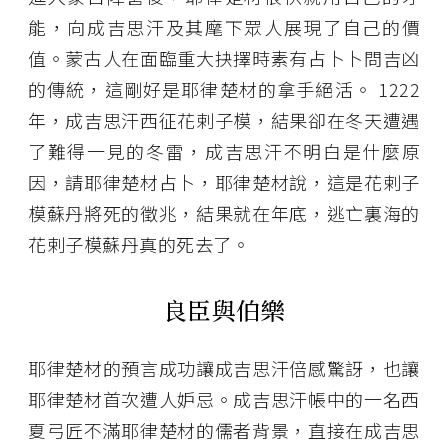
能，向成吉思汗及其麾下眾人展現了自己的價
值。蒙古人在面臨重大抉擇時素有占卜卜問吉凶
的傳統，這剛好是耶律楚材的拿手絕活。 1222
年，成吉思汗西征花剌子模，結果卻在冬天遭遇
了難得一見的冬雷，成吉思汗不明白是什麼原
因，請耶律楚材占卜，耶律楚材說，這是花剌子
模蘇丹將死的徵兆，結果就在年底，逃亡裏海的
花剌子模蘇丹真的死去了。
良臣與伯樂
耶律楚材的預言成功讓成吉思汗倍感驚訝，也讓
耶律楚材首次遭人妒忌。成吉思汗帳中的一名西
夏弓匠不滿耶律楚材的儒者背景，直接在成吉思