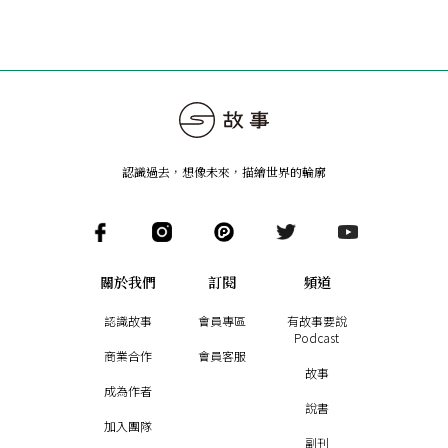
認識過去，想像未來
，
描繪世界的輪廓
關於我們
訂閱
頻道
認識故事
會員專區
有故事要說
Podcast
商業合作
會員客服
故事
成為作者
說書
加入團隊
副刊