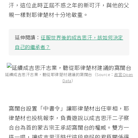
汗，這位此時正屆不惑之年的新可汗，與他的父
親一樣對耶律楚材十分地敬重。
延伸閱讀：
征服世界後的成吉思汗，該如何決定
自己的繼承者？
延續成吉思汗志業，聽從耶律楚材建議的窩闊台（Source：
故宮Open
Data
）
窩闊台設置「中書令」讓耶律楚材出任宰相，耶
律楚材也投桃報李，負責遊說以成吉思汗二子察
合台為首的蒙古宗王承認窩闊台的權威。雙方一
搭一唱，讓成吉思汗時代這段良好的君臣關係得