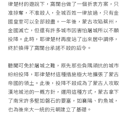
律楚材的遊說下，窩闊台做了一個折衷方案，只
准掠奪，不准殺人，全城百姓一律放過，只有金
國皇室可以全部殺盡。一年後，蒙古攻陷蔡州，
金國滅亡，但還有許多城市因害怕屠城所以不願
投降。此時，耶律楚材再度站了出來居中調停，
終於換得了窩闊台承諾不殺的詔令。
聽聞可免於屠城之難，原先那些負隅頑抗的城市
紛紛投降，耶律楚材這種措施極大地擴張了蒙古
帝國的領土。此後，投降不殺成為了蒙古人攻取
漢地城池的一概方針，運用這種方式，蒙古拿下
了南宋許多堅如磐石的要塞，如襄陽、釣魚城，
也為後來大一統的元朝建立了基礎。