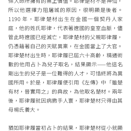
條人命所擁有的無上價值。耶律楚材不是神仙，
所以他選擇力阻屠城的原因，很明顯是後者。
1190 年，耶律楚材出生在金國一個契丹人家
庭，他的姓氏耶律，代表著遼國的皇室血脈，儘
管此時遼國已經滅亡，耶律楚材的父親耶律履，
仍憑藉著自己的天賦異稟，在金國當上了大官。
耶律楚材出生時，耶律履已屆六十高齡，精通術
數的他用占卜為兒子取名，結果顯示——他這名
剛出生的兒子是一位難得的人才，可惜終將為異
國所用。於是，耶律履便引用《左傳》中「雖楚
有材，晉實用之」的典故，為他取名楚材。兩年
後，耶律履就因病撒手人寰，耶律楚材只得由其
母楊氏養大。
猶如耶律履當初占卜的結果，耶律楚材從小就顯