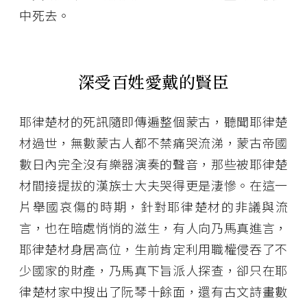
中死去。
深受百姓愛戴的賢臣
耶律楚材的死訊隨即傳遍整個蒙古，聽聞耶律楚
材過世，無數蒙古人都不禁痛哭流涕，蒙古帝國
數日內完全沒有樂器演奏的聲音，那些被耶律楚
材間接提拔的漢族士大夫哭得更是淒慘。在這一
片舉國哀傷的時期，針對耶律楚材的非議與流
言，也在暗處悄悄的滋生，有人向乃馬真進言，
耶律楚材身居高位，生前肯定利用職權侵吞了不
少國家的財產，乃馬真下旨派人探查，卻只在耶
律楚材家中搜出了阮琴十餘面，還有古文詩畫數