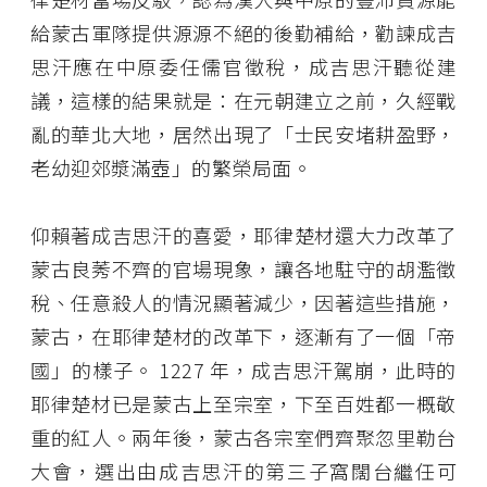
給蒙古軍隊提供源源不絕的後勤補給，勸諫成吉
思汗應在中原委任儒官徵稅，成吉思汗聽從建
議，這樣的結果就是：在元朝建立之前，久經戰
亂的華北大地，居然出現了「士民安堵耕盈野，
老幼迎郊漿滿壺」的繁榮局面。
仰賴著成吉思汗的喜愛，耶律楚材還大力改革了
蒙古良莠不齊的官場現象，讓各地駐守的胡濫徵
稅、任意殺人的情況顯著減少，因著這些措施，
蒙古，在耶律楚材的改革下，逐漸有了一個「帝
國」的樣子。 1227 年，成吉思汗駕崩，此時的
耶律楚材已是蒙古上至宗室，下至百姓都一概敬
重的紅人。兩年後，蒙古各宗室們齊聚忽里勒台
大會，選出由成吉思汗的第三子窩闊台繼任可