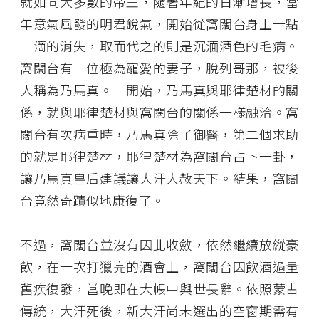
就如同大多數的帝王，隨著年紀的日漸增長，當
年意氣風發的明君銳氣，開始從窩闊台身上一點
一滴的消失，取而代之的則是沉湎酒色的毛病。
窩闊台有一位極為寵愛的妻子，脫列哥那，被後
人稱為乃馬真。一開始，乃馬真與耶律楚材的關
係，就與耶律楚材與窩闊台的關係一樣融洽。窩
闊台有次病重時，乃馬真除了御醫，第二個求助
的就是耶律楚材，耶律楚材為窩闊台占卜一卦，
讓乃馬真皇后建議讓大汗大赦天下。結果，窩闊
台竟然奇蹟似地康復了。
不過，窩闊台並沒有因此收斂，依然繼續放縱豪
飲，在一次打獵完的酒會上，窩闊台因飲酒過量
舊疾復發，當晚即在大帳中與世長辭。依照蒙古
傳統，大汗死後，新大汗尚未選出的空窗期需有