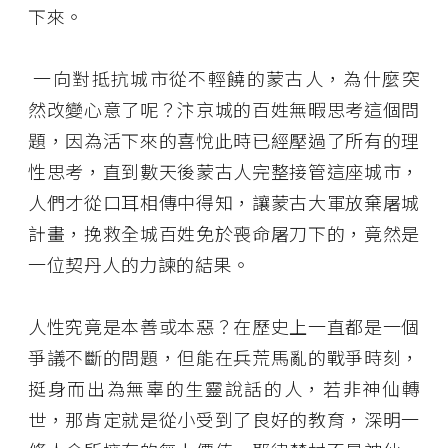
下來。
一向對抵抗城市從不輕饒的蒙古人，為什麼突
然改變心意了呢？汴京城的百姓無暇思考這個問
題，因為活下來的喜悅此時已經壓過了所有的理
性思考，直到數天後蒙古人完整接管這座城市，
人們才從口耳相傳中得知，讓蒙古大軍放棄屠城
計畫，挽救全城百姓免於喪命屠刀下的，竟然是
一位契丹人的力諫的結果。
人性究竟是本善或本惡？在歷史上一直都是一個
爭議不斷的問題，但能在兵荒馬亂的戰爭時刻，
挺身而出為無辜的生靈說話的人，若非神仙轉
世，那肯定就是從小受到了良好的教育，深明一