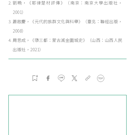
劉曉，《耶律楚材評傳》（南京：南京大學出版社，
2001）
蕭啟慶，《元代的族群文化與科舉》（臺北：聯經出版，
2008）
周思成，《隳三都：蒙古滅金圍城史》（山西：山西人民
出版社，2021）