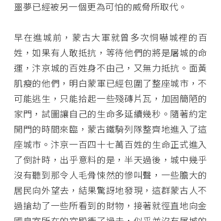
噩夢已經被另一個更為可怕的威脅所取代。
早在進城前，蒙古大軍就曾多次恫嚇城裡的百
姓，如果有人敢抵抗，等待他們的將是屠城的命
運，汴京城的百姓身不由己，又無力抵抗。面黃
肌瘦的他們，明白蒙軍已經包圍了整座城市，不
可能逃生，只能拾起一些殘磚片瓦，加固簡陋的
家門，試圖讓自己的生命多延續幾秒。隨著約定
開門的時間來臨，蒙古鐵騎列隊整齊地進入了這
座城市。汴京一百四十七萬百姓的生命正式進入
了倒計時，出乎意料的是，半天過後，城中幾乎
沒有聽到那令人毛骨悚然的慘叫聲，一些膽大的
居民向外望去，結果驚訝地發現，這群蒙古人不
過搶劫了一些所看到的財物，接著就徑直地向金
國皇室所在的宮殿衝了過去，似乎並沒有屠城的