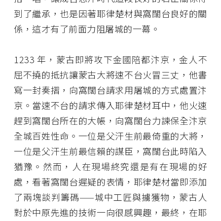
到了繼承，也是因著耶律楚材與窩闊台良好的關
係，這才有了前面力阻屠城的一幕。
1233 年，蒙古即將攻下金國陪都汴京，金人不
屈不撓的抵抗讓蒙古大將速不台火冒三丈，他書
寫一封奏摺，向窩闊台請求用屠城的方式處置汴
京。當速不台的請求傳入耶律楚材耳中，他火速
趕到窩闊台所在的大帳，向窩闊台力諫保全汴京
全城百姓性命。一位是父汗生前最倚重的大將，
一位是父汗生前最信賴的謀臣，窩闊台此時陷入
猶豫。然而，人在現場終究還是有在現場的好
處，看著窩闊台遲疑的表情，耶律楚材當即添加
了兩塊談判籌碼——城中工匠與擄獲物，蒙古人
對於中原先進的技術一向很感興趣，最終，在耶