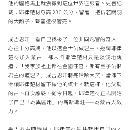
他的體格馬上就震撼到這位世界征服者。史書記
載：耶律楚材身高 230 公分，留著一把仿若關羽
的大鬍子，聲音還很響亮。
成吉思汗一看自己找來了一位非同凡響的奇人，
心裡十分高興，他以遼金世仇做理由，邀請耶律
楚材加入蒙古，卻未料耶律楚材只是淡淡地說
道：「我家族祖上都在金國任官，哪有臣子仇恨
君主的道理？」成吉思汗聽完哈哈大笑，當即下
令讓耶律楚材留下做他的謀士。就這樣，他父親
的占卜再次應驗，從今日起，耶律楚材正式開始
了自己「為異國用」的嶄新職涯——為蒙古人效
力。
進入蒙古陣營後，耶律楚材很快就用自己的才