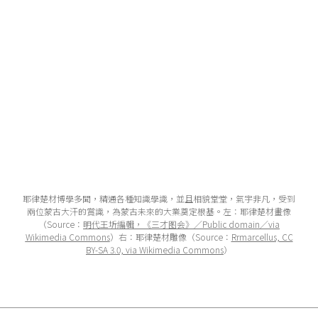
耶律楚材博學多聞，精通各種知識學識，並且相貌堂堂，氣宇非凡，受到
兩位蒙古大汗的賞識，為蒙古未來的大業奠定根基。左：耶律楚材畫像
（Source：
明代王圻編輯，《三才图会》／Public domain／via
Wikimedia Commons
）右：耶律楚材雕像（Source：
Rrmarcellus, CC
BY-SA 3.0, via Wikimedia Commons
）