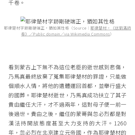
千卷。
耶律楚材字跡剛硬端正，猶如其性格（Source：
耶律楚材，《送劉滿詩
卷》／Public domain／via Wikimedia Commons
）
看到蒙古上下無不為這位老臣的逝世感到悲傷，
乃馬真最終放棄了蒐集耶律楚材的罪證，只能做
個順水人情，將他的遺體運回首都，並舉行盛大
的國葬。耶律楚材逝世，乃馬真成功扶立了其子
貴由繼任大汗，才不過兩年，這對母子便一前一
後過世。貴由之後，繼任的蒙哥與忽必烈都是對
漢法持開放態度甚至大力支持的大汗。1260
年，忽必烈在北京建立元帝國，作為耶律楚材的