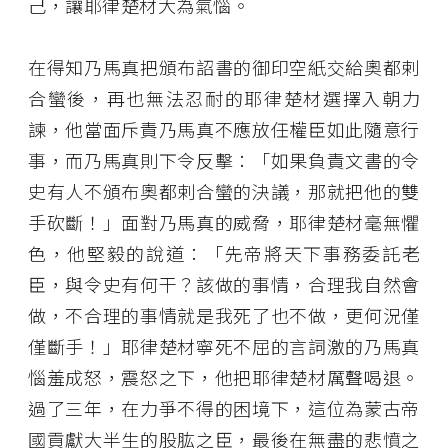
己，讓耶律楚材大為氣惱。
在得知乃馬真把頒布詔書的御印空紙交給奧都剌
合蠻後，再也無法忍耐的耶律楚材選擇入朝力
諫，他當面斥責乃馬真不應放任權臣如此隨意行
事，而乃馬真則下令反擊：「如果負責文書的令
史有人不頒布奧都剌合蠻的決議，那就把他的雙
手砍斷！」面對乃馬真的威脅，耶律楚材毫無懼
色，他堅毅的說道：「先帝將天下事務委託老
臣，與令史有何干？該做的事情，合理我自然會
做，不合理的事情就是我死了也不做，更何況僅
僅斷手！」耶律楚材寧死不屈的言詞激的乃馬真
惱羞成怒，震怒之下，他把耶律楚材厲聲喝退。
過了三年，在力爭不得的困境下，這位為蒙古帝
國貢獻大半生的股肱之臣，最後在無盡的悲憤之