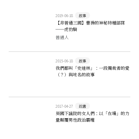
2019-06-18
故事
【非普通三國】曹操的神秘特種部隊
──虎豹騎
普通人
2015-06-18
故事
我們都叫「史達林」：一段獨裁者的愛
（？）與地名的故事
2017-04-27
說書
英國下議院的女人們：以「在場」的力
量顛覆男性政治霸權