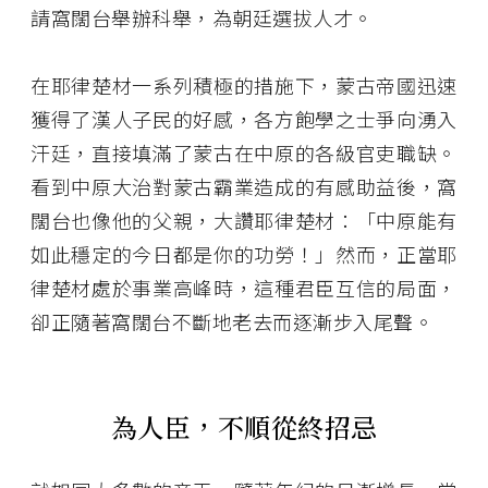
請窩闊台舉辦科舉，為朝廷選拔人才。
在耶律楚材一系列積極的措施下，蒙古帝國迅速
獲得了漢人子民的好感，各方飽學之士爭向湧入
汗廷，直接填滿了蒙古在中原的各級官吏職缺。
看到中原大治對蒙古霸業造成的有感助益後，窩
闊台也像他的父親，大讚耶律楚材：「中原能有
如此穩定的今日都是你的功勞！」然而，正當耶
律楚材處於事業高峰時，這種君臣互信的局面，
卻正隨著窩闊台不斷地老去而逐漸步入尾聲。
為人臣，不順從終招忌