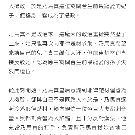
人攝政，於是乃馬真這位窩闊台生前最寵愛的妃
子，便搖身一變成為了攝政。
乃馬真不是政治家，這龐大的政治重擔突然壓了
上來，她只能再次向耶律楚材求助，乃馬真希望
能讓自己的兒子貴由繼任大汗，但耶律楚材卻直
接反駁她，認為應由窩闊台生前最寵愛的孫子失
烈門繼位。
從此刻開始，乃馬真皇后意識到耶律楚材儘管為
人機智，卻與自己不是同路人。於是，乃馬真逐
漸冷落耶律楚材，轉向親信一位色目人奧都剌合
蠻。奧都剌合蠻為人諂媚，且十分反對漢法，他
充當乃馬真的打手，負責幫乃馬真拔除各地異