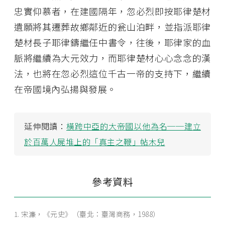
忠實仰慕者，在建國隔年，忽必烈即按耶律楚材
遺願將其遷葬故鄉鄰近的瓮山泊畔，並指派耶律
楚材長子耶律鑄繼任中書令，往後，耶律家的血
脈將繼續為大元效力，而耶律楚材心心念念的漢
法，也將在忽必烈這位千古一帝的支持下，繼續
在帝國境內弘揚與發展。
延伸閱讀：
橫跨中亞的大帝國以他為名──建立
於百萬人屍堆上的「真主之鞭」帖木兒
參考資料
宋濂，《元史》（臺北：臺灣商務，1988）