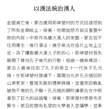
以漢法統治漢人
金國滅亡後，蒙古運用耶律楚材的方式迅速控制
了所有金朝故土，接著，他開始想方設法重整中
原的內政。中原作為廣大漢人的家園，蒙古若不
任用儒生、推行漢法，幾乎無法在這片土地上立
足，為了攫取廣大漢人子民的心，耶律楚材首先
展開了尋找孔子後代的行動，經過一連串尋訪，
蒙古人最後找到了孔子的第五十一代孫子孔元
措。在耶律楚材建議下，窩闊台允許孔元措回到
山東老家，整理失散的禮樂典籍，並重修因戰亂
破敗不堪的孔子廟。孔元措的歸附讓蒙古在中原
拿到了巨大的話語權，接著，耶律楚材便發布求
賢令，號召民間有名望的大學者入宮講學，並奏