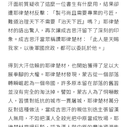
汗面前質疑收了這麼一位書生有什麼用，結果卻
遭耶律楚材反擊：「製弓尚且需要專業的弓匠，
難道治理天下不需要『治天下匠』嗎？」耶律楚
材的語出驚人，再次讓成吉思汗留下了深刻的印
象。成吉思汗當眾稱讚耶律楚材：「此人是天賜
我家，以後軍國庶政，都可以委託於他。」
得到大汗信賴的耶律楚材，也開始獲得了足以大
展拳腳的大權。耶律楚材發現，蒙古從一個部落
轉瞬崛起為一個帝國，許多原本留在部落的舊習
並沒有完全的淘汰掉。譬如，蒙古人為了恫嚇敵
人，習慣對抵抗的城市一貫屠城，耶律楚材萬分
反對這種做法，當成吉思汗的親信別迭主張留漢
人無用，不如把漢人全殺光把中原當成牧場，耶
律楚材當場反駁，認為漢人與中原的豐沛資源能