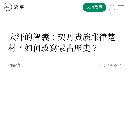
支持故事
大汗的智囊：契丹貴族耶律楚
材，如何改寫蒙古歷史？
柯睿信
2024-08-12