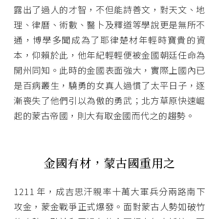
露出了過人的才智，不但能詩善文，對天文、地
理、律曆、術數、醫卜及釋道等學說更是無所不
通，博學多聞成為了耶律楚材年輕時寶貴的資
本，仰賴於此，他年紀輕輕便被金國朝廷任命為
開州同知。此時的金國表面強大，實際上國內已
是百病叢生，驍勇的女真人過慣了太平日子，逐
漸喪失了他們引以為傲的勇武；北方草原快速崛
起的蒙古帝國，則大有取金國而代之的趨勢。
金國有材，蒙古國重用之
1211 年，成吉思汗親率十萬大軍兵分兩路南下
攻金，蒙金戰爭正式爆發。面對蒙古人勢如破竹