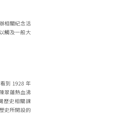
辦相關紀念活
以觸及一般大
 1928 年
陳翠蓮熱血沸
灣歷史相關課
歷史所開設的