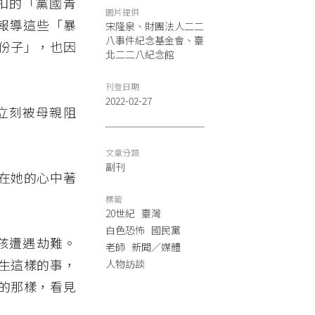
扣的「黨國青
圖片提供
複報導這些「暴
宋隆泉、財團法人二二
八事件紀念基金會、臺
份子」，也因
北二二八紀念館
刊登日期
2022-02-27
立刻被母親阻
文章分類
副刊
在她的心中著
標籤
20世紀
臺灣
白色恐怖
國民黨
女孩遭遇劫難。
老師
新聞／媒體
生這樣的事，
人物訪談
的那樣，看見