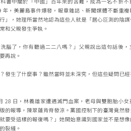
教科書中關於「中國」百年來的苦難，成為一名不折不
79 年，美麗島事件爆發，報章雜誌、新聞媒體不斷重
行」，她理所當然地認為這些人就是「居心叵測的陰謀
常和父親發生爭執。
被洗腦了，你有聽過二二八嗎？」父親說出這句話後，
要再說。
？發生了什麼事？雖然當時並未深究，但這些疑問已經
年 2 月 28 日，林義雄家遭遇滅門血案，老母與雙胞胎小
版的報導，陳翠蓮背脊發涼。黨國控制下的臺灣竟然發
就要受這樣的報復嗎？」她開始意識到國家並不是想像
的裂縫。