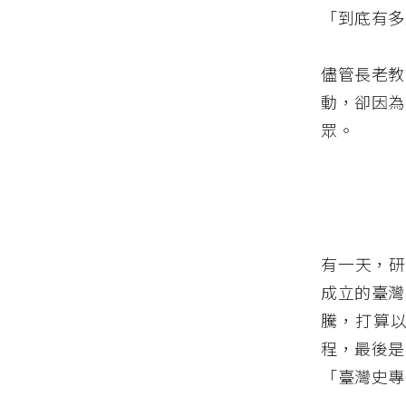
「到底有多
儘管長老教
動，卻因為
眾。
有一天，研
成立的臺灣
騰，打算
程，最後是
「臺灣史專