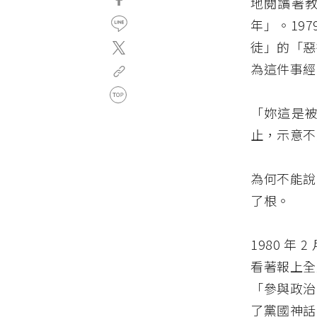
地閱讀著
年」。19
徒」的「惡
為這件事經
「妳這是
止，示意不
為何不能說
了根。
1980 
看著報上全
「參與政治
了黨國神話