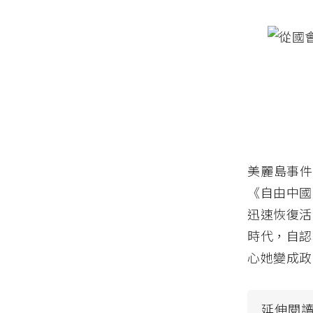
美麗島事件
《自由中國
迅速恢復活
時代，自認
心她變成政
延伸閱