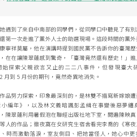
她遇到了來自中南部的同學們，從同學口中聽見了有別
還第一次走進了黨外人士的助選現場。這段時間的黨外
康寧祥莫屬，他在演講時提到國民黨不告訴你的臺灣歷
，在在讓陳翠蓮感到驚奇，「臺灣竟然還有歷史！」進
開始探索父親欲言又止的二二八事件，但發現臺大
 年 2 月到 5 月份的期刊，竟然奇異地消失。
作品努力探索，印象最深刻的，是林雙不描寫新嫁娘遭
素小編年》，以及林文義暗諷彭孟緝在事變後惡夢纏
，陳翠蓮利用暑假泡在聯經出版社地下室，閱遍陳映真
等人的作品；徹夜窩在女研究生宿舍看完李喬的《寒夜
息、時而激動落淚，室友側目、把她當怪人，她心中更