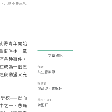
止，示意不要再說。
擊使得青年開始
麗島事件後，黨
文章資訊
流各種事件，
在成為一個歷
作者
共生音樂節
這段動盪又充
採訪者
廖品硯、曾聖軒
學校——然而
撰文、攝影
中之一，悲痛
曾聖軒