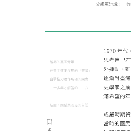
父親罵她說：「妳
1970 
思考自己在
越界的黨國青年
外運動、雜
在書中逐漸浮現的「臺灣」
逐漸對臺灣
直擊權力運作現場的國會小記者
史學家之前
二十多年才解答的二二八真相
滿希望的年
結語：回望美麗島的苦悶與希望
戒嚴時期資
當時的國民