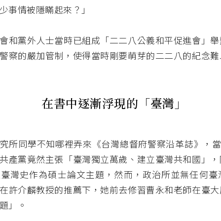
少事情被隱瞞起來？」
會和黨外人士當時已組成「二二八公義和平促進會」舉
警察的嚴加管制，使得當時剛要萌芽的二二八的紀念難
在書中逐漸浮現的「臺灣」
究所同學不知哪裡弄來《台灣總督府警察沿革誌》，當看到
共產黨竟然主張「臺灣獨立萬歲、建立臺灣共和國」，
以臺灣史作為碩士論文主題，然而，政治所並無任何臺
在許介麟教授的推薦下，她前去修習曹永和老師在臺大
題」。