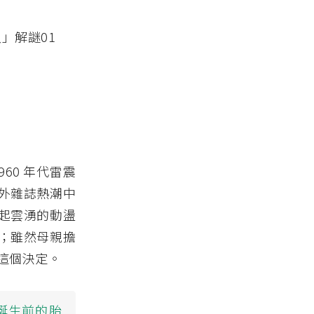
60 年代雷震
外雜誌熱潮中
起雲湧的動盪
；雖然母親擔
這個決定。
誕生前的胎