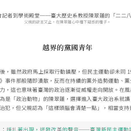
父親的欲言又止，在陳翠蓮心中種下疑惑的種子。
越界的黨國青年
後，雖然政府馬上採取行動鎮壓，但民主運動卻未同 19
》事件那般隨即潰散，反而在持續的黨外造勢運動、黨
力，這也意味著臺灣的政治逐漸從威權走向開放。在風
為是「政治動物」的陳翠蓮，選擇進入臺大政治系就讀
治犯，但父親認為「這樣頭腦會清楚一點」，相當支持
讀：
掙扎著出現，迸發改革的聲音──臺灣新民主運動