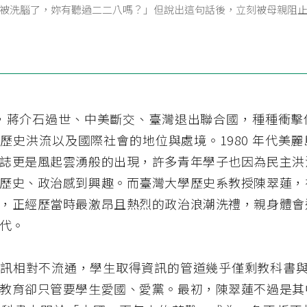
被洗腦了，妳有聽過二二八嗎？」但說出這句話後，立刻被母親阻
年代，蔣介石過世、中美斷交、臺灣退出聯合國，種種衝
歷史洪流以及國際社會的地位與處境。1980 年代美
誌更是風起雲湧般的出現，許多青年學子也因為民主洪
歷史、政治感到興趣。而臺灣大學歷史系教授陳翠蓮，
，正經歷當時最激昂且熱烈的政治浪潮洗禮，親身體會
代。
訊相對不流通，學生取得資訊的管道幾乎僅剩教科書與
教育卻只管要學生愛國、愛黨。最初，陳翠蓮不過是其