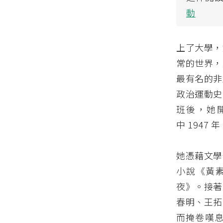
動
上了大學，
常的世界，
最有名的非
政治運動史
班後，她
中 1947
她憑藉文學
小說《黃
夜》。接著
春明、王拓
而掩卷嘆