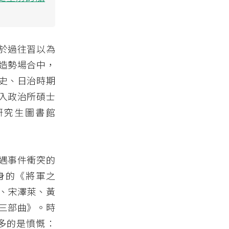
於過往習以為
造勢場合中，
史、日治時期
入政治所碩士
研究生圖書館
遇事件衝突的
身的《將軍之
、宋澤萊、黃
三部曲》。時
多的是憤慨：