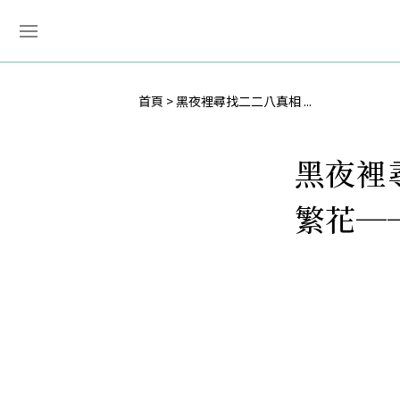
首頁
黑夜裡尋找二二八真相 ...
黑夜裡
繁花─