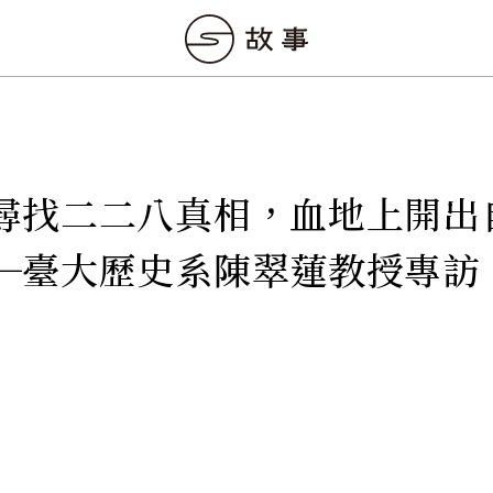
尋找二二八真相，血地上開出
─臺大歷史系陳翠蓮教授專訪