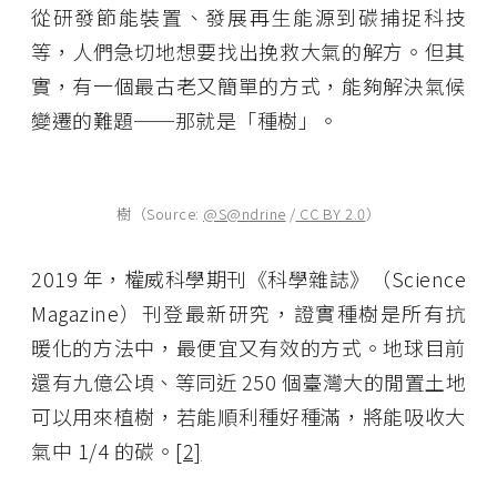
從研發節能裝置、發展再生能源到碳捕捉科技
等，人們急切地想要找出挽救大氣的解方。但其
實，有一個最古老又簡單的方式，能夠解決氣候
變遷的難題──那就是「種樹」。
樹（Source:
@S@ndrine
/
CC BY 2.0
）
2019 年，權威科學期刊《科學雜誌》（Science
Magazine）刊登最新研究，證實種樹是所有抗
暖化的方法中，最便宜又有效的方式。地球目前
還有九億公頃、等同近 250 個臺灣大的閒置土地
可以用來植樹，若能順利種好種滿，將能吸收大
氣中 1/4 的碳。
[2]