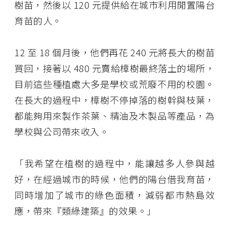
樹苗，然後以 120 元提供給在城市利用閒置陽台
育苗的人。
12 至 18 個月後，他們再花 240 元將長大的樹苗
買回，接著以 480 元賣給樟樹最終落土的場所，
目前這些種植處大多是學校或荒廢不用的校園。
在長大的過程中，樟樹不停掉落的樹幹與枝葉，
都能夠用來製作茶葉、精油及木製品等產品，為
學校與公司帶來收入。
「我希望在植樹的過程中，能讓越多人參與越
好，在經過城市的時候，他們的陽台借我育苗，
同時增加了城市的綠色面積，減弱都市熱島效
應，帶來『類綠建築』的效果。」