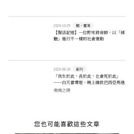
2024-10-29
觀‧臺灣
【聲活記憶】一位野地錄音師，以「傾
聽」進行不一樣的社會運動
2020-06-30
副刊
「我生於此，長於此，也會死於此」
──白天當導遊，晚上搶救巴西亞馬遜
森林的救火人生
南南之隅
您也可能喜歡這些文章