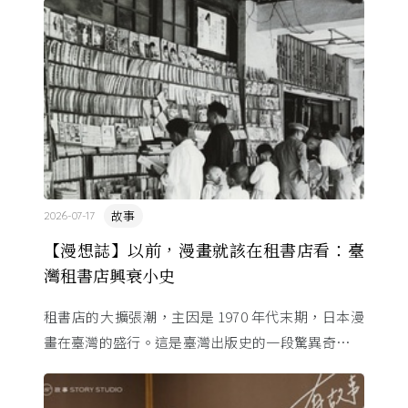
故事
2026-07-17
【漫想誌】以前，漫畫就該在租書店看：臺
灣租書店興衰小史
租書店的大擴張潮，主因是 1970 年代末期，日本漫
畫在臺灣的盛行。這是臺灣出版史的一段驚異奇航。
由於臺灣和日本自 1972 年斷交，著作權失去國與國
的協定保護 ...