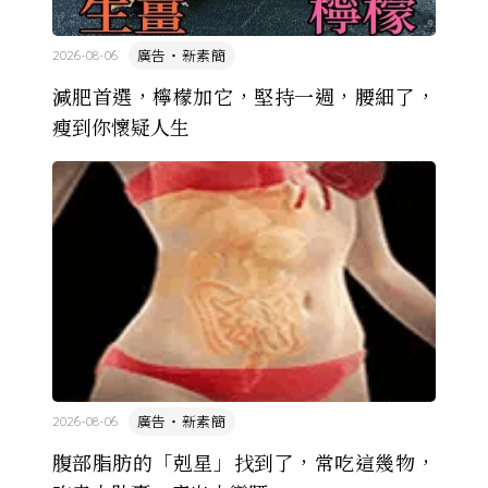
廣告・新素簡
2026-08-06
減肥首選，檸檬加它，堅持一週，腰細了，
瘦到你懷疑人生
廣告・新素簡
2026-08-06
腹部脂肪的「剋星」找到了，常吃這幾物，