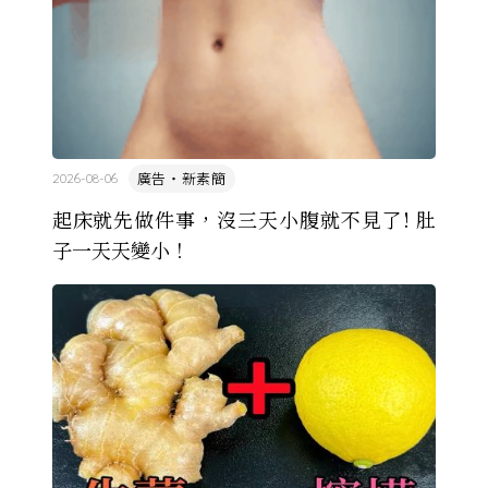
廣告・新素簡
2026-08-06
起床就先做件事，沒三天小腹就不見了! 肚
子一天天變小！