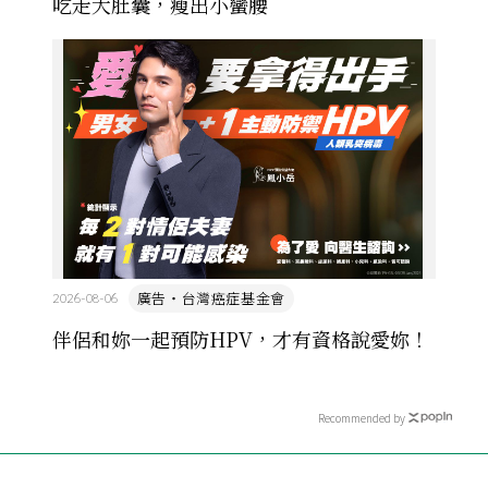
吃走大肚囊，瘦出小蠻腰
廣告・台灣癌症基金會
2026-08-06
伴侶和妳一起預防HPV，才有資格說愛妳！
Recommended by