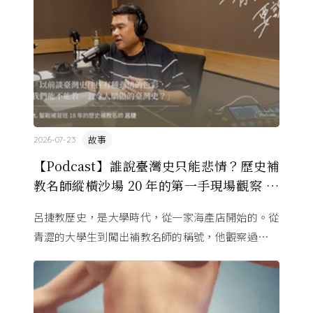
故事
2026-07-23
【Podcast】誰說臺灣史只能悲情？歷史補
教名師縱橫沙場 20 年的第一手現場觀察 ft.
呂捷
呂捷教歷史，是大學時代，從一家海產店開始的。從
青澀的大學生到闖出補教名師的稱號，他觀察過幾十
萬名學生怎麼學歷史，也看著臺灣的歷史教育從課本
裡幾乎沒有臺灣史，一路 ...