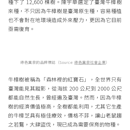
種下了 12,600 棵樹。陳宇華選定了臺灣牛樟樹
來種，不只因為牛樟樹是臺灣原生種，容易種植
也不會對在地環境造成外來壓力，更因為它目前
亟需復育。
綠色糞泉的品牌標誌（Source:
綠色冀泉社會企業
）
牛樟樹被稱為「森林裡的紅寶石」，全世界只有
臺灣能見其蹤影，從海拔 200 公尺到 2000 公尺
都能自然生長，曾經遍及臺灣。然而，因為牛樟
樹的經濟價值極高，全樹都能利用，尤其它生產
的牛樟芝具有極佳療效，價格不菲，讓山老鼠趨
之若鶩，大肆盜伐，現已成為需要保育的物種。