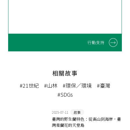
行動支持
相關故事
#21世紀
#山林
#環保／環境
#臺灣
#SDGs
2025-07-11
故事
臺灣的野生蘭特色：從高山到海岸，臺
灣是蘭花的天堂島