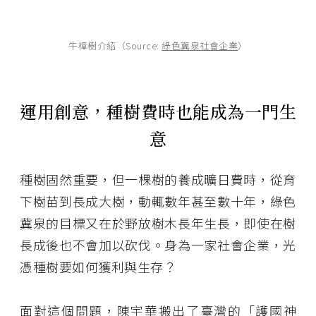
牛樟樹介紹（Source:
綠色冀泉社會企業
）
運用創意，種樹費時也能成為一門生
意
種樹固然重要，但一棵樹的養成曠日費時，從育
下樹苗到長成大樹，動輒數年甚至數十年，綠色
冀泉的目標又在於野放樹木長年生長，即使在樹
長成後也不會加以砍伐。身為一家社會企業，光
憑種樹要如何獲利與生存？
面對這個問題，陳宇華搬出了臺灣的「護國神