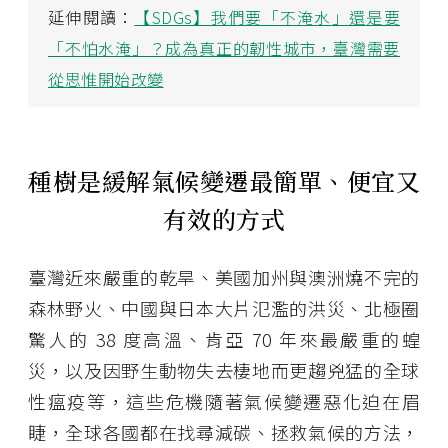
延伸閱讀：
【SDGs】我們要「不淹水」還是要
「不怕水淹」？成為真正的韌性城市，臺灣需要
從思惟開始改變
種樹是緩解氣候變遷最簡單、便宜又
有效的方式
臺灣近來嚴重的乾旱、美國加州與澳洲燒不完的
森林野火、中國與日本大片氾濫的洪災、北極圈
驚人的 38 度高溫、肯亞 70 年來最嚴重的蝗
災，以及因野生動物失去棲地而更趨兇猛的全球
性瘟疫等，這些危機隨著氣候變遷惡化迫在眉
睫，全球各國都在找尋減碳、拯救氣候的方法，