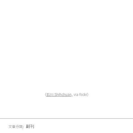
（
石川 Shihchuan
, via flickr）
副刊
文章分類