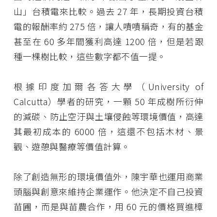
山」台積電來比較。過去 27 年，長期投資台積
電的報酬率約 275 倍，讓人嘖嘖稱奇，有的基金
甚至在 60 多年間獲利高達 1200 倍，但是若跟
種一棵樹比較，這些數字都不值一提。
根據印度加爾各答大學（University of
Calcutta）學者的研究，一顆 50 年成樹所衍伸
的減碳、防止空汙與土壤侵蝕等環境價值，高達
其最初成本的 6000 倍，這還不包括木材、景
觀、遊憩與醫療等價值計算。
除了創造無形的環境價值外，陳宇華也運用商業
頭腦與創意來維持企業運作。他決定不自己投資
苗圃，而是與苗農合作，用 60 元的價格買進樟