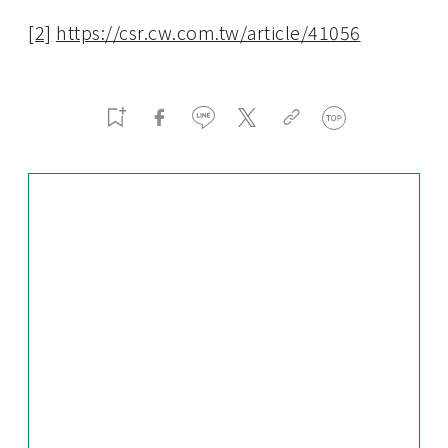
[2]
https://csr.cw.com.tw/article/41056