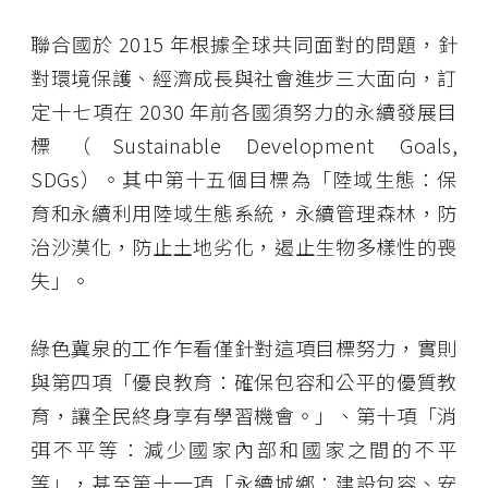
聯合國於 2015 年根據全球共同面對的問題，針
對環境保護、經濟成長與社會進步三大面向，訂
定十七項在 2030 年前各國須努力的永續發展目
標（Sustainable Development Goals,
SDGs）。其中第十五個目標為「陸域生態：保
育和永續利用陸域生態系統，永續管理森林，防
治沙漠化，防止土地劣化，遏止生物多樣性的喪
失」。
綠色冀泉的工作乍看僅針對這項目標努力，實則
與第四項「優良教育：確保包容和公平的優質教
育，讓全民終身享有學習機會。」、第十項「消
弭不平等：減少國家內部和國家之間的不平
等」，甚至第十一項「永續城鄉：建設包容、安