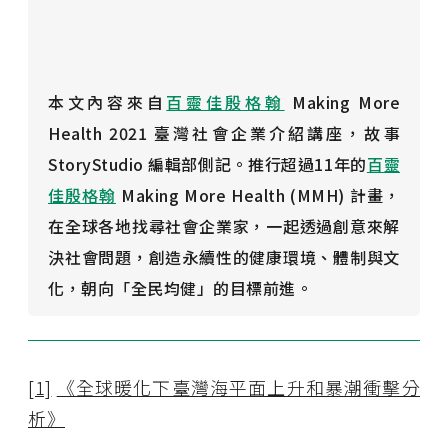
本文內容來自
百靈佳殷格翰
Making More
Health 2021 臺灣社會企業介紹講座，故事
StoryStudio 編輯部側記。推行超過11年的
百靈
佳殷格翰
Making More Health (MMH) 計畫，
在全球各地找尋社會企業家，一起透過創意來解
決社會問題，創造永續性的健康環境、體制與文
化，朝向「全民均健」的目標前進。
[1]
《全球暖化下臺灣海平面上升和暴潮衝擊分
析》