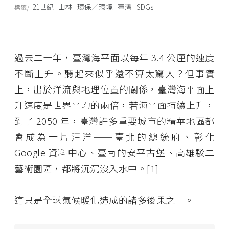
21世紀
山林
環保／環境
臺灣
SDGs
標籤
過去二十年，臺灣海平面以每年 3.4 公厘的速度
不斷上升。聽起來似乎還不算太驚人？但事實
上，出於洋流與地理位置的關係，臺灣海平面上
升速度是世界平均的兩倍，若海平面持續上升，
到了 2050 年，臺灣許多重要城市的精華地區都
會成為一片汪洋──臺北的總統府、彰化
Google 資料中心、臺南的安平古堡、高雄駁二
藝術園區，都將沉沉沒入水中。
[1]
這只是全球氣候暖化造成的諸多後果之一。