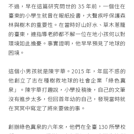
不過，早在這篇研究問世的 35 年前，一個住在
臺東的小學生就曾在報紙投書，大聲疾呼保護森
林與樹木的重要性。在當時好山好水、草木蔥籠
的臺東，連指導老師都不解一位在地小孩何以對
環境如此擔憂。事實證明，他早早預見了地球的
困境。
這個小男孩就是陳宇華。2015 年，年屆不惑的
他創立了志在種樹救地球的社會企業「綠色冀
泉」。陳宇華打趣說，小學投稿後，自己的文筆
沒有進步太多，但回首年幼的自己，發現當時就
在冥冥中寫定了將來要做的事。
創辦綠色冀泉的六年來，他們在全臺 130 所學校