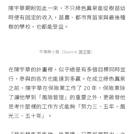
陳宇華期盼如此一來，不只綠色冀泉能從樹苗幼
時便有固定的收入，苗農、都市育苗家與最後種
樹的學校，也都能受益。
牛樟樹小苗（Source:
陳宇華
）
在陳宇華的計畫裡，似乎總是有多個目標同時並
行，參與的各方也能達到多贏。在成立綠色冀泉
之前，陳宇華在保險業工作了 20 年，保險業除
了讓他學到「風險管理」的重要之外，更啟發他
思考什麼樣的工作方式能夠「努力三、五年，風
光三、五十年」。