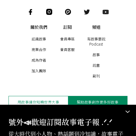
關於我們
訂閱
頻道
認識故事
會員專區
有故事要說
Podcast
商業合作
會員客服
故事
成為作者
說書
加入團隊
副刊
用故事讓你知曉世界大事
幫助故事創作更多好故事
訂閱電子報
贊助支持
號外📣歡迎訂閱故事電子報 .ᐟ‪‪.ᐟ
從大時代到小人物、熱話題到冷知識，故事電子