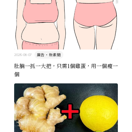
廣告・新素簡
2026-08-07
肚腩一抓一大把，只需1個雞蛋，用一個瘦一
個