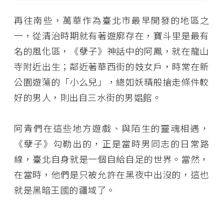
再往南些，萬華作為臺北市最早開發的地區之
一，從清治時期就有著遊廓存在，寶斗里是最有
名的風化區，《孽子》神話中的阿鳳，就在龍山
寺附近出生；鄰近著華西街的妓女戶，時常在新
公園遊蕩的「小么兒」，總如妖精般搶走條件較
好的男人，則出自三水街的男娼館。
阿青們在這些地方遊戲、與陌生的靈魂相遇，
《孽子》勾勒出的，正是當時男同志的日常路
線，臺北自身就是一個自給自足的世界。當然，
在當時，他們是只被允許在黑夜中出沒的，這也
就是黑暗王國的疆域了。