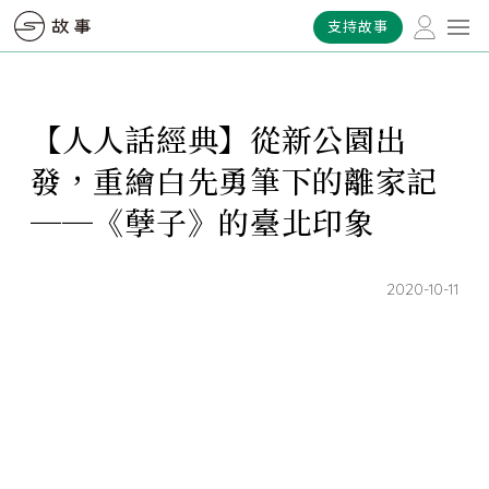
支持故事
【人人話經典】從新公園出
發，重繪白先勇筆下的離家記
──《孽子》的臺北印象
2020-10-11