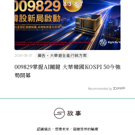
廣告・大華銀全能行銷方案
2026-08-07
009829掌握AI關鍵 大華韓國KOSPI 50今強
勢開募
Recommended by
認識過去，想像未來
，
描繪世界的輪廓