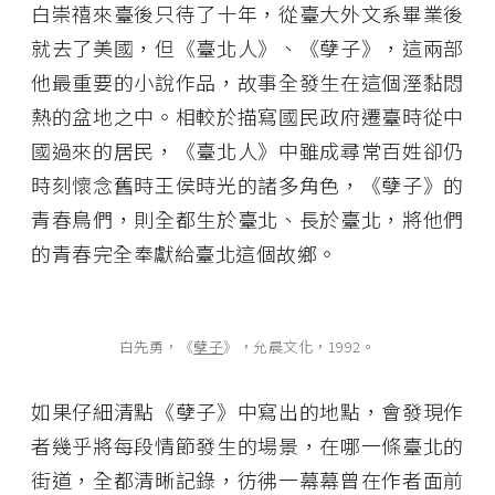
白崇禧來臺後只待了十年，從臺大外文系畢業後
就去了美國，但《臺北人》、《孽子》，這兩部
他最重要的小說作品，故事全發生在這個溼黏悶
熱的盆地之中。相較於描寫國民政府遷臺時從中
國過來的居民，《臺北人》中雖成尋常百姓卻仍
時刻懷念舊時王侯時光的諸多角色，《孽子》的
青春鳥們，則全都生於臺北、長於臺北，將他們
的青春完全奉獻給臺北這個故鄉。
白先勇，《
孽子
》，允晨文化，1992。
如果仔細清點《孽子》中寫出的地點，會發現作
者幾乎將每段情節發生的場景，在哪一條臺北的
街道，全都清晰記錄，彷彿一幕幕曾在作者面前