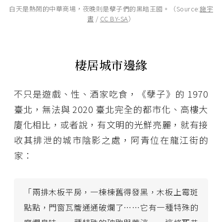
白天是熱鬧的中華商場，夜晚則是孽子們的黑暗王國。（Source:
施宇
書
/
CC BY-SA
）
棲居城市邊緣
不只是遊戲、性、酒家吃食，《孽子》的 1970
臺北，無法與 2020 臺北完全的都市化、高樓大
廈化相比，或者說，有文明的光鮮亮麗，就有接
收其排泄的城市陰影之處，阿青位在龍江街的
家：
「兩排木板平房，一棟棟舊得發黑，木板上霉斑
點點，門窗瓦簷通通破爛了⋯⋯它有一種特殊的