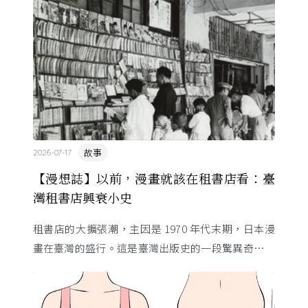
故事
2026-07-17
【漫想誌】以前，漫畫就該在租書店看：臺
灣租書店興衰小史
租書店的大擴張潮，主因是 1970 年代末期，日本漫
畫在臺灣的盛行。這是臺灣出版史的一段驚異奇航。
由於臺灣和日本自 1972 年斷交，著作權失去國與國
的協定保護 ...