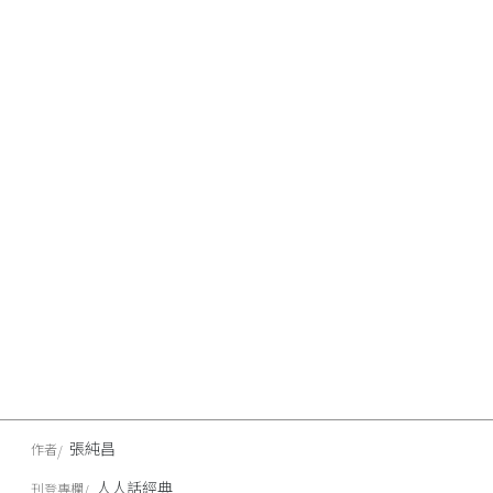
張純昌
作者
人人話經典
刊登專欄