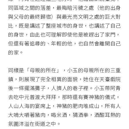
同區域之間的落差，最晦暗污穢之處（他的出身
與父母的最終歸宿）與最光亮文明之處的巨大對
比，既是講述了整座城市的身世，也講述了自己
的身世，由此也可理解即使他是被趕出了家門，
但還有著追尋的、年輕的他，也自然會離開自己
的家。
同樣是「母親的所在」，小玉的母親所在的三重
鎮，則展現了完全相異的面貌，她住在天臺戲院
後一條擺滿攤子，人擠人的巷子裡。小玉帶阿青
去吃中元普渡大拜拜，那時還有賽神豬的儀式，
人山人海的宴席上，神豬的肥肉堆成山，所有人
大啃大嚼著豬肉，喝米酒，猜酒拳，酒酣耳熱的
氛圍洋溢在街道之中。