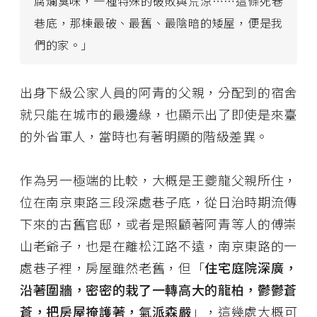
腐爛臭味，一種特殊的破敗與荒涼⋯⋯這條死巷
巷底，那棟最破、最舊、最陰暗的矮屋，便是我
們的家。」
出身下級公家人員的阿青的父親，分配到的宿舍
就只能在城市的最邊緣，也顯示出了即使是來臺
的外省軍人，當時也有著明顯的階級差異。
作為另一極端的比較，大概是王夔龍父親所住，
位在南京東路三段深處巷子底，從日治時期流傳
下來的古舊官邸，或者是照顧著阿青等人的傅崇
山老爺子，也是在離松江路不遠，南京東路的一
處巷子裡，房屋雖然老舊，但「
住宅庭院深廣，
沿著圍牆，密密的栽了一轉高大的龍柏，鬱鬱蒼
蒼，把房屋掩護著，氣派森嚴
」，這幾處大概可