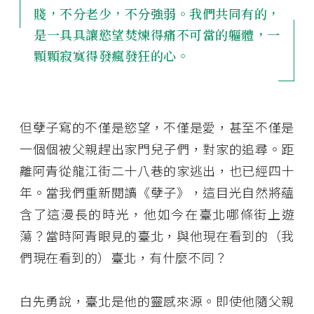
賤，不分老少，不分強弱。我們共同有的，
是一具具讓慾望焚煉得痛不可當的軀體，一
顆顆寂寞得發瘋發狂的心。
但孽子寫的不僅是慾望，不僅是愛，甚至不僅是
一個個被父親趕出家門兒子們，對家的追尋。距
離阿青從龍江街二十八巷的家逃出，也已經四十
年。當我們重新閱讀《孽子》，這目光自然將蘊
含了這漫長的時光，他如今在臺北哪條街上遊
蕩？當時阿青眼見的臺北，與他現在看到的（我
們現在看到的）臺北，有什麼不同？
白先勇說，臺北是他的靈感來源。即使他隨父親