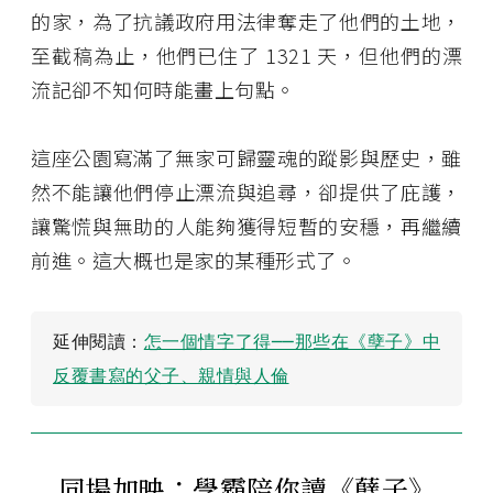
的家，為了抗議政府用法律奪走了他們的土地，
至截稿為止，他們已住了 1321 天，但他們的漂
流記卻不知何時能畫上句點。
這座公園寫滿了無家可歸靈魂的蹤影與歷史，雖
然不能讓他們停止漂流與追尋，卻提供了庇護，
讓驚慌與無助的人能夠獲得短暫的安穩，再繼續
前進。這大概也是家的某種形式了。
延伸閱讀：
怎一個情字了得──那些在《孽子》中
反覆書寫的父子、親情與人倫
同場加映：學霸陪你讀《孽子》