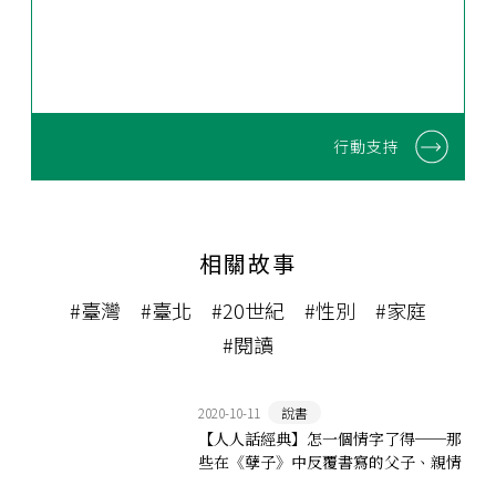
行動支持
相關故事
#臺灣
#臺北
#20世紀
#性別
#家庭
#閱讀
2020-10-11
說書
【人人話經典】怎一個情字了得──那
些在《孽子》中反覆書寫的父子、親情
與人倫