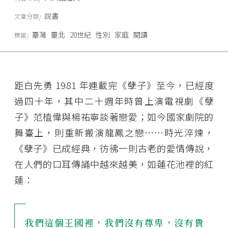
說書
文章分類
臺灣
臺北
20世紀
性別
家庭
閱讀
標籤
距白先勇 1981 年連載完《孽子》至今，已經度
過四十年，其中二十週年時曾上演電視劇《孽
子》范植偉與楊祐寧談著戀愛；如今國家劇院的
舞臺上，則重新搬演龍鳳之戀⋯⋯時光淬煉，
《孽子》已成經典，彷彿一則古老的愛情傳說，
在人們的口耳傳誦中越來越美，如蓮花池裡的紅
蓮：
我們這個王國裡，我們沒有尊卑，沒有貴