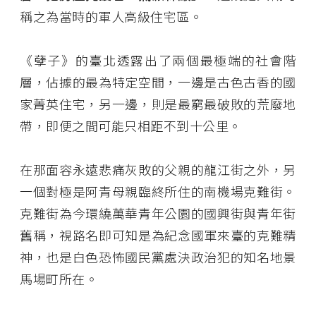
稱之為當時的軍人高級住宅區。
《孽子》的臺北透露出了兩個最極端的社會階
層，佔據的最為特定空間，一邊是古色古香的國
家菁英住宅，另一邊，則是最窮最破敗的荒廢地
帶，即便之間可能只相距不到十公里。
在那面容永遠悲痛灰敗的父親的龍江街之外，另
一個對極是阿青母親臨終所住的南機場克難街。
克難街為今環繞萬華青年公園的國興街與青年街
舊稱，視路名即可知是為紀念國軍來臺的克難精
神，也是白色恐怖國民黨處決政治犯的知名地景
馬場町所在。