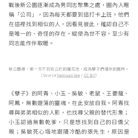
戰後新公園逐漸成為男同志聚集之處，圈內人暱
稱「公司」，因為每天都要到這打卡上班。他們
在這裡找到相似的人，因看見彼此，確認自己不
是唯一的、奇怪的存在，縱使為世不容，至少有
同志能作伴取暖。
新公園裡，那一方不到百公尺的蓮花池，成為孽子們僅存的居所。
（Source:
lienyuan lee
/
CC BY
）
《孽子》的阿青、小玉、吳敏、老鼠、王夔龍、
阿鳳，無數遊蕩的靈魂，在此安放自我。阿青找
尋與弟弟相似的人影，也找尋父親的替代形象；
小玉認過無數乾爹，只是想找到自己的日僑父
親；吳敏死心塌地跟隨冷酷的張先生，原因是