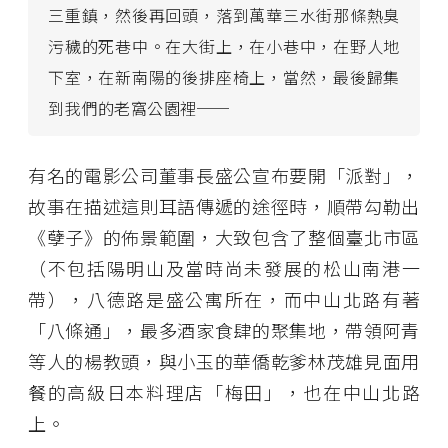
三重鎮，然後再回頭，落到萬華三水街那條熱臭
污穢的死巷中。在大街上，在小巷中，在野人地
下室，在新南陽的後排座椅上，當然，最後歸集
到我們的老窩公園裡──
有名的電影公司董事長盛公宣布要開「派對」，
故事在描述這則耳語傳遞的途徑時，順帶勾勒出
《孽子》的佈景範圍，大致包含了整個臺北市區
（不包括陽明山及當時尚未發展的松山南港一
帶），八德路是盛公寓所在，而中山北路有著
「八條通」，最多酒家食肆的聚集地，帶領阿青
等人的楊教頭，與小玉的華僑乾爹林茂雄見面用
餐的高級日本料理店「梅田」，也在中山北路
上。