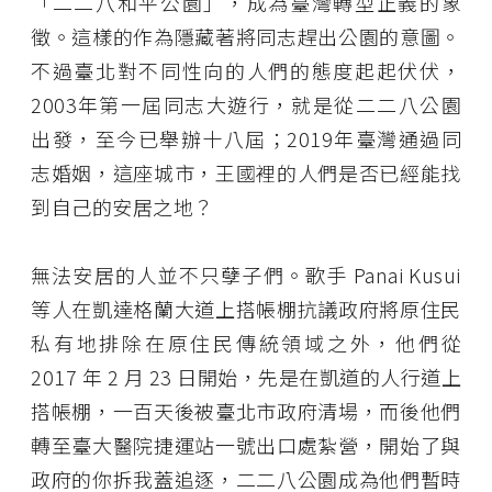
「二二八和平公園」，成為臺灣轉型正義的象
徵。這樣的作為隱藏著將同志趕出公園的意圖。
不過臺北對不同性向的人們的態度起起伏伏，
2003年第一屆同志大遊行，就是從二二八公園
出發，至今已舉辦十八屆；2019年臺灣通過同
志婚姻，這座城市，王國裡的人們是否已經能找
到自己的安居之地？
無法安居的人並不只孽子們。歌手 Panai Kusui
等人在凱達格蘭大道上搭帳棚抗議政府將原住民
私有地排除在原住民傳統領域之外，他們從
2017 年 2 月 23 日開始，先是在凱道的人行道上
搭帳棚，一百天後被臺北市政府清場，而後他們
轉至臺大醫院捷運站一號出口處紮營，開始了與
政府的你拆我蓋追逐，二二八公園成為他們暫時