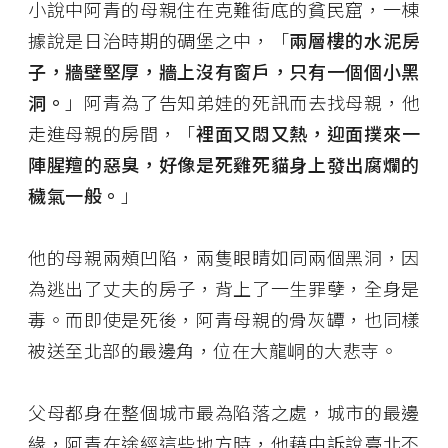
小說中阿青的母親住在克難街底的貧民窟，一棟
據說是日治時期的碉堡之中，「
兩層樓的水泥房
子，牆壁堅厚，牆上沒有窗戶，只有一個個小黑
洞。
」阿青為了告知弟娃的死訊而去找母親，他
走進母親的房間，「
裡面又悶又熱，迎面撲來一
陣腥羶的惡臭，好像是死雞死貓身上發出腐爛的
穢氣一般。
」
他的母親兩頰凹陷，兩隻眼睛如同兩個黑洞，因
為逃出了丈夫的房子，背上了一生罪孽，全身是
毒。而即使是死後，阿青母親的骨灰罈，也同樣
被送至北部的最邊角，位在大龍峒的大悲寺。
父母都身在整個城市最為陷落之處，城市的最邊
緣，阿青在途經這些地方時，他藉由訴說臺北不