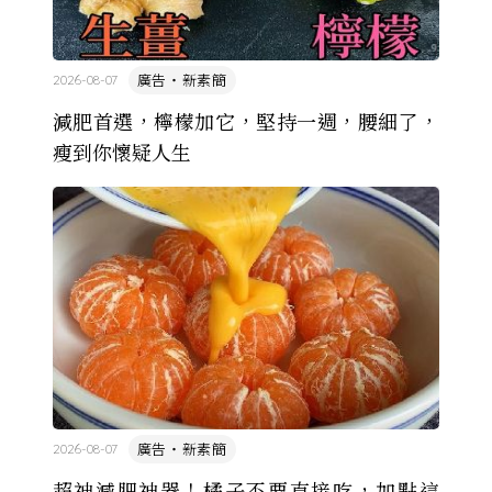
廣告・新素簡
2026-08-07
減肥首選，檸檬加它，堅持一週，腰細了，
瘦到你懷疑人生
廣告・新素簡
2026-08-07
超神減肥神器！橘子不要直接吃，加點這