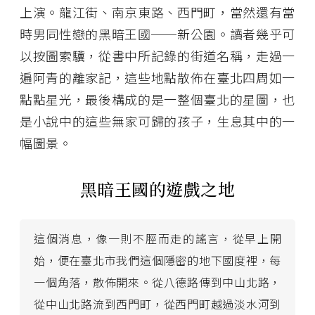
上演。龍江街、南京東路、西門町，當然還有當
時男同性戀的黑暗王國──新公園。讀者幾乎可
以按圖索驥，從書中所記錄的街道名稱，走過一
遍阿青的離家記，這些地點散佈在臺北四周如一
點點星光，最後構成的是一整個臺北的星圖，也
是小說中的這些無家可歸的孩子，生息其中的一
幅圖景。
黑暗王國的遊戲之地
這個消息，像一則不脛而走的謠言，從早上開
始，便在臺北市我們這個隱密的地下國度裡，每
一個角落，散佈開來。從八德路傳到中山北路，
從中山北路流到西門町，從西門町越過淡水河到