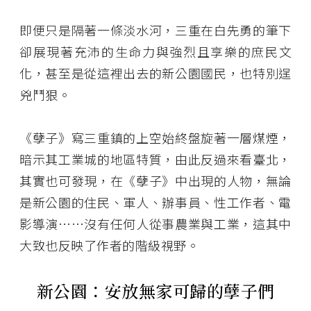
即便只是隔著一條淡水河，三重在白先勇的筆下
卻展現著充沛的生命力與強烈且享樂的庶民文
化，甚至是從這裡出去的新公園國民，也特別逞
兇鬥狠。
《孽子》寫三重鎮的上空始終盤旋著一層煤煙，
暗示其工業城的地區特質，由此反過來看臺北，
其實也可發現，在《孽子》中出現的人物，無論
是新公園的住民、軍人、辦事員、性工作者、電
影導演⋯⋯沒有任何人從事農業與工業，這其中
大致也反映了作者的階級視野。
新公園：安放無家可歸的孽子們