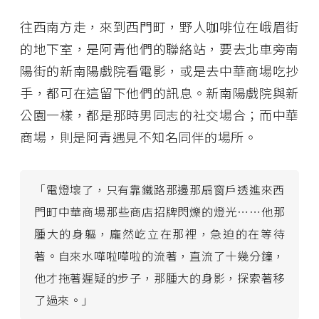
往西南方走，來到西門町，野人咖啡位在峨眉街
的地下室，是阿青他們的聯絡站，要去北車旁南
陽街的新南陽戲院看電影，或是去中華商場吃抄
手，都可在這留下他們的訊息。新南陽戲院與新
公園一樣，都是那時男同志的社交場合；而中華
商場，則是阿青遇見不知名同伴的場所。
「電燈壞了，只有靠鐵路那邊那扇窗戶透進來西
門町中華商場那些商店招牌閃爍的燈光⋯⋯他那
腫大的身軀，龐然屹立在那裡，急迫的在等待
著。自來水嘩啦嘩啦的流著，直流了十幾分鐘，
他才拖著遲疑的步子，那腫大的身影，探索著移
了過來。」