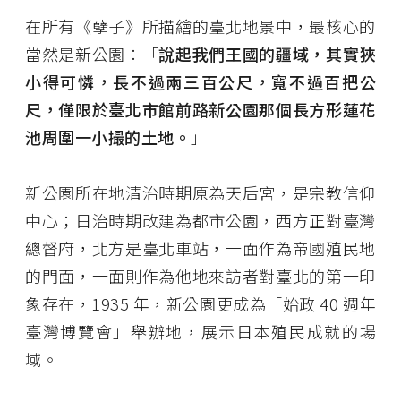
在所有《孽子》所描繪的臺北地景中，最核心的
當然是新公園：「
說起我們王國的疆域，其實狹
小得可憐，長不過兩三百公尺，寬不過百把公
尺，僅限於臺北市館前路新公園那個長方形蓮花
池周圍一小撮的土地。
」
新公園所在地清治時期原為天后宮，是宗教信仰
中心；日治時期改建為都市公園，西方正對臺灣
總督府，北方是臺北車站，一面作為帝國殖民地
的門面，一面則作為他地來訪者對臺北的第一印
象存在，1935 年，新公園更成為「始政 40 週年
臺灣博覽會」舉辦地，展示日本殖民成就的場
域。