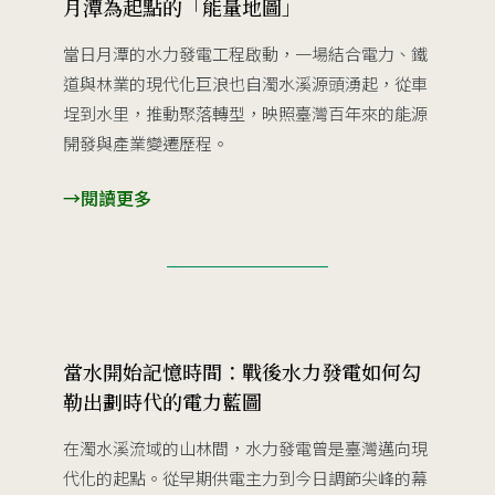
月潭為起點的「能量地圖」
當日月潭的水力發電工程啟動，一場結合電力、鐵
道與林業的現代化巨浪也自濁水溪源頭湧起，從車
埕到水里，推動聚落轉型，映照臺灣百年來的能源
開發與產業變遷歷程。
→
閱讀更多
當水開始記憶時間：戰後水力發電如何勾
勒出劃時代的電力藍圖
在濁水溪流域的山林間，水力發電曾是臺灣邁向現
代化的起點。從早期供電主力到今日調節尖峰的幕