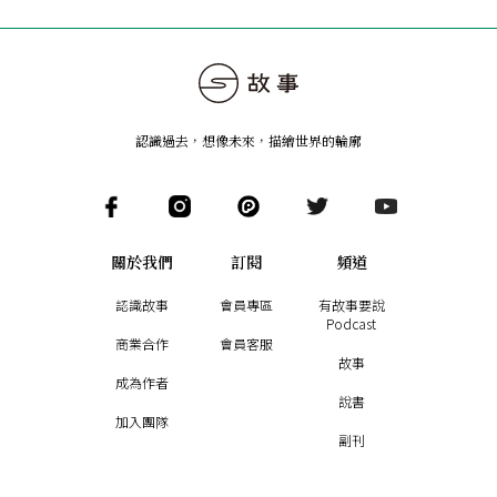
認識過去，想像未來
，
描繪世界的輪廓
關於我們
訂閱
頻道
認識故事
會員專區
有故事要說
Podcast
商業合作
會員客服
故事
成為作者
說書
加入團隊
副刊