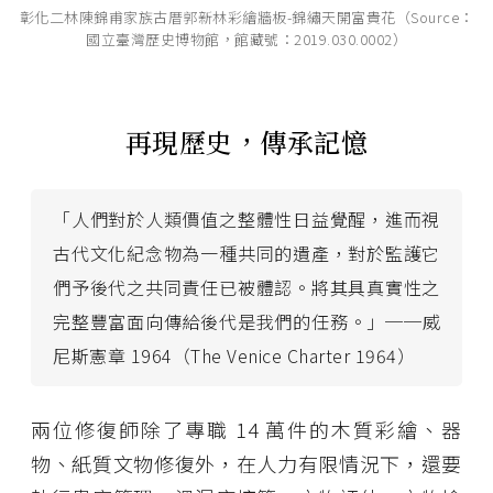
彰化二林陳錦甫家族古厝郭新林彩繪牆板-錦繡天開富貴花（Source：
國立臺灣歷史博物館，館藏號：2019.030.0002）
再現歷史，傳承記憶
「人們對於人類價值之整體性日益覺醒，進而視
古代文化紀念物為一種共同的遺產，對於監護它
們予後代之共同責任已被體認。將其具真實性之
完整豐富面向傳給後代是我們的任務。」──威
尼斯憲章 1964（The Venice Charter 1964）
兩位修復師除了專職 14 萬件的木質彩繪、器
物、紙質文物修復外，在人力有限情況下，還要