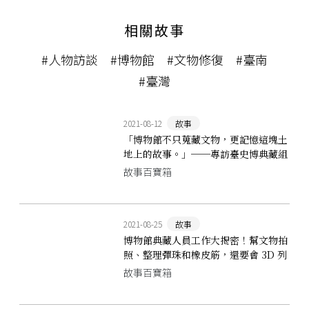
相關故事
#人物訪談
#博物館
#文物修復
#臺南
#臺灣
2021-08-12
故事
「博物館不只蒐藏文物，更記憶這塊土
地上的故事。」──專訪臺史博典藏組
組長陳靜寬
故事百寶箱
2021-08-25
故事
博物館典藏人員工作大揭密！幫文物拍
照、整理彈珠和橡皮筋，還要會 3D 列
印
故事百寶箱