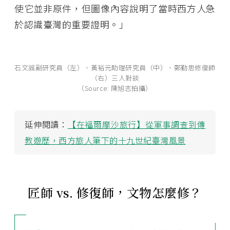
使它並非原件，但圖像內容說明了當時西方人急
於認識臺灣的重要證明。」
石文誠副研究員（左）、黃裕元助理研究員（中）、鄭勤思修復師
（右）三人對談
（Source: 陳旭志拍攝）
延伸閱讀：
【在福爾摩沙旅行】從軍事調查到傳
教遊歷，西方旅人筆下的十九世紀臺灣風景
匠師 vs. 修復師，文物怎麼修？