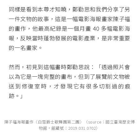
同樣是看到本尊才知曉，鄭勤思和我們分享了另
一件文物的故事，這是一幅電影海報畫家陳子福
的畫作，他最高紀錄是一個月畫 40 多幅電影海
報，反映當時蓬勃發展的電影產業，是非常重要
的一名畫家。
然而，初見到這幅畫時鄭勤思說：「透過照片會
以為它是一塊完整的畫布，但到了展覽前文物被
送到修復室時，才發現它有很多切割過的痕
跡。」
陳子福海報畫作〈白雪爵士歌舞團第二團〉（source：國立臺灣歷史博
物館，館藏號：2019.031.0702）