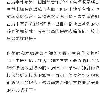
古厝事件是另一個團隊合作案例，當時陳家族古
厝並未通過審議成為古蹟，但因土地所有權人也
並無意願保留，建物最終面臨拆除。臺史博得知
古厝中有許多彩繪牆堵，出自中部地區著名的彩
繪匠師郭新林，具有極高的傳統彩繪價值，於是
出發前往救援。
修復師和木構建築匠師黃彥霖先生合作文物拆
卸，由匠師協助評估拆卸的方式，最終順利將彩
繪壁堵搶救回博物館。過程中，呈現匠師對傳統
技法與拆卸技術的掌握，再加上修復師對文物修
復觀念上的配合，透過兩方合作使文物能以安全
的方式被移下。