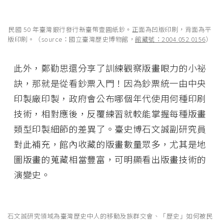
民國 50 年臺灣銀行發行新臺幣壹圓紙鈔。正面為凹版印刷，背面為平
版印刷。（source：國立臺灣歷史博物館，
館藏號：2004.052.0156
）
此外，鄭勤思還分享了訓練觀察版畫眼力的小祕
訣，那就是從看鈔票入門！因為鈔票統一由中央
印製廠印製，政府會公布哪個年代使用何種印刷
技術，相對應後，反覆練習就較能掌握每種版畫
類型印製細節的差異了。臺史博石文誠副研究員
對此補充，館內收藏的版畫數量眾多，尤其是地
圖版畫的蒐藏相當豐富，可明顯看出版畫技術的
演變史。
石文誠研究領域為臺灣歷史中人的移動及族群交會、「歷史」如何被民