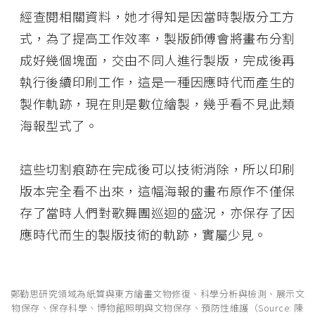
經查閱相關資料，她才得知是因當時製版分工方
式，為了提高工作效率，製版師傅會將畫布分割
成好幾個塊面，交由不同人進行製版，完成後再
執行後續印刷工作，這是一種因應時代而產生的
製作軌跡，現在則是數位繪製，幾乎看不見此類
海報型式了。
這些切割痕跡在完成後可以技術消除，所以印刷
版本完全看不出來，這幅海報的畫布原作不僅保
存了當時人們對歌舞團巡迴的盛況，亦保存了因
應時代而生的製版技術的軌跡，實屬少見。
鄭勤思研究領域為紙質與東方繪畫文物修復、科學分析與檢測、展示文
物保存、保存科學、博物館照明與文物保存、預防性維護（Source: 陳