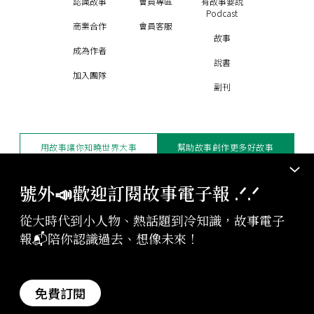
認識故事
會員專區
有故事要說
Podcast
商業合作
會員客服
故事
成為作者
說書
加入團隊
副刊
用故事讓你知曉世界大事
幫助故事創作更多好故事
訂閱電子報
贊助支持
號外📣歡迎訂閱故事電子報 .ᐟ‪‪.ᐟ
從大時代到小人物、熱話題到冷知識，故事電子
版權聲明與轉載規範
報📬陪你認識過去、想像未來！
授權與合作：
contact@storystudio.tw
投稿文章：
gushi@storystudio.tw
StoryStudio Inc. All Rights Reserved.
免費訂閱