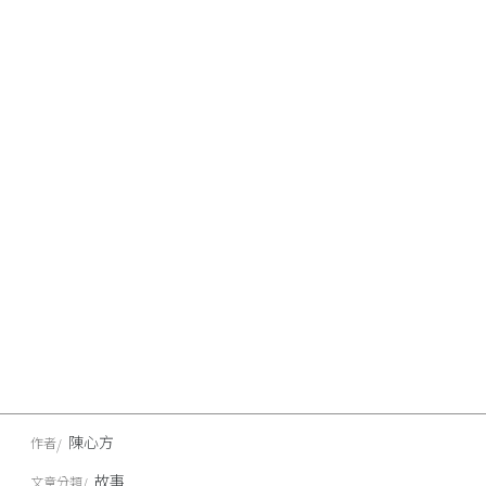
陳心方
作者
故事
文章分類