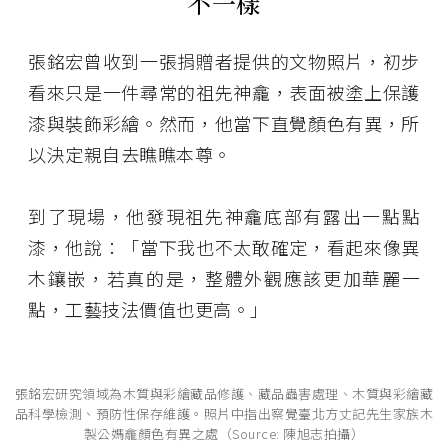
不一樣
張銘宏曾收到一張捐贈者提供的文物照片，初步
看來只是一件尋常的祖先神龕，表面被塗上保護
漆與裝飾彩繪。然而，他當下直覺顏色有異，所
以決定親自去瞧瞧本尊。
到了現場，他發現祖先神龕底部有露出一點點
漆，他說：「當下我也不太敢確定，看起來像異
木鑲嵌，若真的是，整體外觀應該更加華麗一
點，工藝技法價值也更高。」
張銘宏研究領域為木質與彩繪藏品修護、藏品蟲害處理、木質與彩繪藏
品科學檢測、預防性保存維護。照片中指出察覺臺北方丈記先生家族木
製公媽龕顏色有異之處（Source: 陳旭志拍攝）