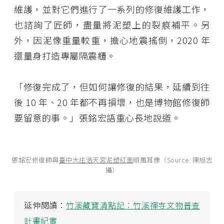
維護，並對它們進行了一系列的修復維護工作，
也諮詢了匠師，盡量將泥塑上的裂痕補平。另
外，因泥像重量較重，擔心地震搖倒，2020 年
還量身打造專屬隔震櫃。
「修復完成了，但如何讓修復的結果，延續到往
後 10 年、20 年都不再損壞，也是博物館修復師
要留意的事。」張銘宏語重心長地說道。
張銘宏修復師與
臺中大庄浩天宮泥塑紅面
順風耳像（Source: 陳旭志
攝）
延伸閱讀：
竹溪藏寶清點記：竹溪禪寺文物普查
計畫紀實