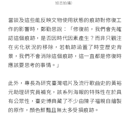
旭志拍攝）
當談及這些能反映文物使用狀態的痕跡對修復工
作的影響時，鄭勤思說：「修復前，我們會先確
認這個痕跡，是否因時代因素產生？而非只觀注
在劣化狀況的移除，若軌跡涵蓋了時空歷史背
景，我們不會消除這個痕跡，這一直都是修復時
應該要思考的事情。」
此外，專長為研究臺灣唱片及流行歌曲史的黃裕
元助理研究員補充，該系列海報的特殊性在於具
有公眾性，臺史博典藏了不少由陳子福親自繪製
的原作，顏色鮮豔且無太多受損痕跡。