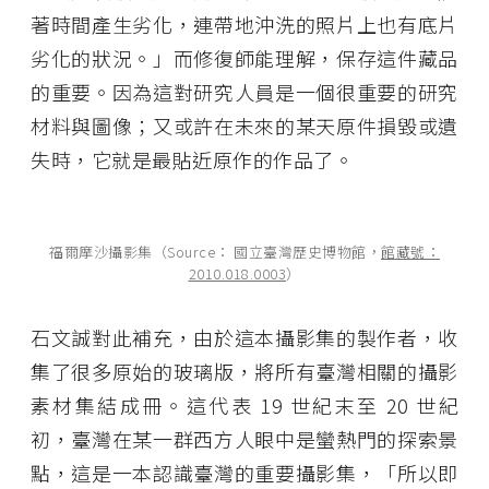
著時間產生劣化，連帶地沖洗的照片上也有底片
劣化的狀況。」而修復師能理解，保存這件藏品
的重要。因為這對研究人員是一個很重要的研究
材料與圖像；又或許在未來的某天原件損毀或遺
失時，它就是最貼近原作的作品了。
福爾摩沙攝影集（Source： 國立臺灣歷史博物館，
館藏號：
2010.018.0003
）
石文誠對此補充，由於這本攝影集的製作者，收
集了很多原始的玻璃版，將所有臺灣相關的攝影
素材集結成冊。這代表 19 世紀末至 20 世紀
初，臺灣在某一群西方人眼中是蠻熱門的探索景
點，這是一本認識臺灣的重要攝影集，「所以即