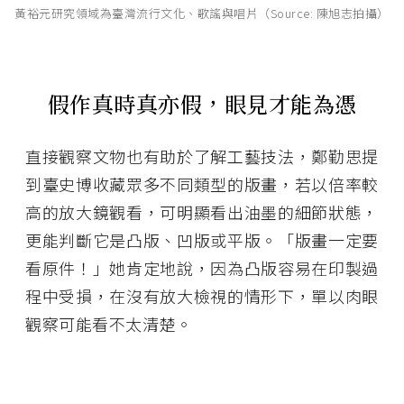
黃裕元研究領域為臺灣流行文化、歌謠與唱片（Source: 陳旭志拍攝）
假作真時真亦假，眼見才能為憑
直接觀察文物也有助於了解工藝技法，鄭勤思提
到臺史博收藏眾多不同類型的版畫，若以倍率較
高的放大鏡觀看，可明顯看出油墨的細節狀態，
更能判斷它是凸版、凹版或平版。「版畫一定要
看原件！」她肯定地說，因為凸版容易在印製過
程中受損，在沒有放大檢視的情形下，單以肉眼
觀察可能看不太清楚。