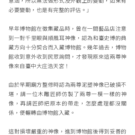
意涵，所以無法做形式及外觀上的變動，如果有
必要變動，也是有完整的評估。」
早年博物館在徵集藏品時，曾在一間藝品店注意
到一對千里眼與順風耳神像，認為和臺史博的典
藏方向十分契合而入藏博物館。幾年過去，博物
館收到意外收到民眾詢問，才發現原來這兩尊神
像來自臺中大庄浩天宮！
由於早期廟方整修時認為兩尊泥塑神像已破損不
堪，請一位木雕匠師仿製了兩尊一模一樣的神
像，再請匠師把原本的帶走，怎麼處理都沒關
係，便輾轉由博物館入藏。
這對損壞嚴重的神像，進到博物館後得到妥善的