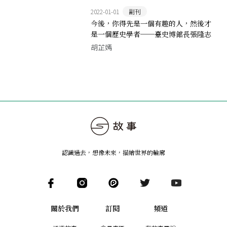
2022-01-01
副刊
今後，你得先是一個有趣的人，然後才
是一個歷史學者──臺史博館長張隆志
專訪
胡芷嫣
認識過去，想像未來
，
描繪世界的輪廓
關於我們
訂閱
頻道