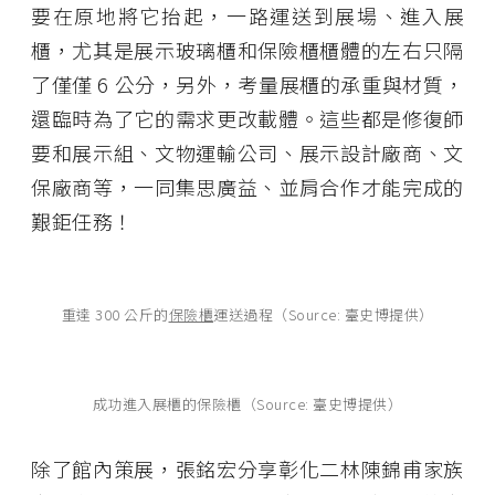
要在原地將它抬起，一路運送到展場、進入展
櫃，尤其是展示玻璃櫃和保險櫃櫃體的左右只隔
了僅僅 6 公分，另外，考量展櫃的承重與材質，
還臨時為了它的需求更改載體。這些都是修復師
要和展示組、文物運輸公司、展示設計廠商、文
保廠商等，一同集思廣益、並肩合作才能完成的
艱鉅任務！
重達 300 公斤的
保險櫃
運送過程（Source: 臺史博提供）
成功進入展櫃的保險櫃（Source: 臺史博提供）
除了館內策展，張銘宏分享彰化二林陳錦甫家族