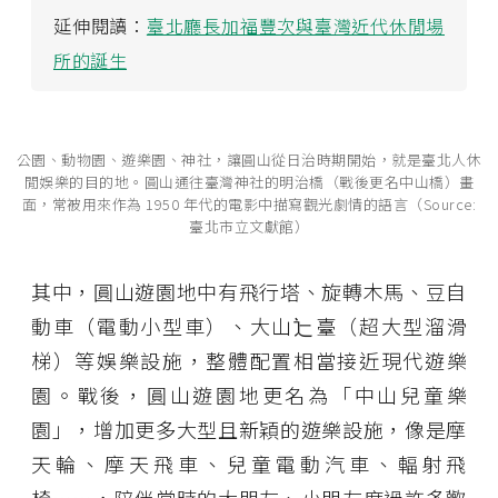
延伸閱讀：
臺北廳長加福豐次與臺灣近代休閒場
所的誕生
公園、動物園、遊樂園、神社，讓圓山從日治時期開始，就是臺北人休
閒娛樂的目的地。圓山通往臺灣神社的明治橋（戰後更名中山橋）畫
面，常被用來作為 1950 年代的電影中描寫觀光劇情的語言（Source:
臺北市立文獻館）
其中，圓山遊園地中有飛行塔、旋轉木馬、豆自
動車（電動小型車）、大山辷臺（超大型溜滑
梯）等娛樂設施，整體配置相當接近現代遊樂
園。戰後，圓山遊園地更名為「中山兒童樂
園」，增加更多大型且新穎的遊樂設施，像是摩
天輪、摩天飛車、兒童電動汽車、輻射飛