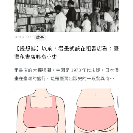
故事
2026-07-17
【漫想誌】以前，漫畫就該在租書店看：臺
灣租書店興衰小史
租書店的大擴張潮，主因是 1970 年代末期，日本漫
畫在臺灣的盛行。這是臺灣出版史的一段驚異奇航。
由於臺灣和日本自 1972 年斷交，著作權失去國與國
的協定保護 ...