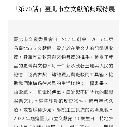
「第70話」臺北市立文獻館典藏特展
臺北市文獻委員會自 1952 年創會，2015 年更
名臺北市立文獻館，致力於在地文史的記錄與收
藏，身兼歷史教育與文物典藏的推手，積累了豐
富的史料與文物。每一件都承載著土地與人民的
記憶。泛黃古契、鏽蝕獵刀與斑駁的工具箱，協
助我們建構過往常民的生活樣貌；一幅書畫、一
曲歌謠、一紙電影傳單，串流起不同時代的藝術
娛樂文化。這些珍貴的歷史物件，或者年代久
遠，或者珍稀少見，訴說生生長流的點滴風貌。
2022 年適逢臺北市立文獻館 70 歲生日，特地推