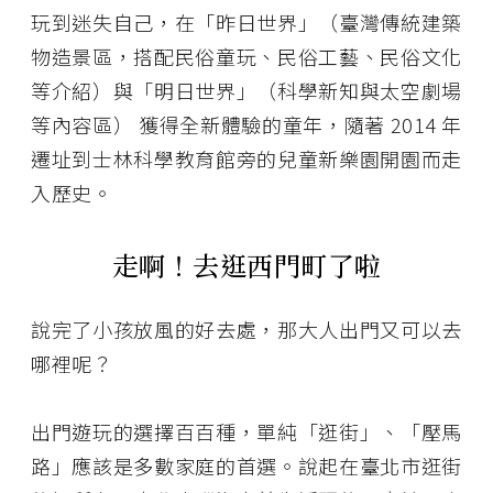
玩到迷失自己，在「昨日世界」（臺灣傳統建築
物造景區，搭配民俗童玩、民俗工藝、民俗文化
等介紹）與「明日世界」（科學新知與太空劇場
等內容區） 獲得全新體驗的童年，隨著 2014 年
遷址到士林科學教育館旁的兒童新樂園開園而走
入歷史。
走啊！去逛西門町了啦
說完了小孩放風的好去處，那大人出門又可以去
哪裡呢？
出門遊玩的選擇百百種，單純「逛街」、「壓馬
路」應該是多數家庭的首選。說起在臺北市逛街