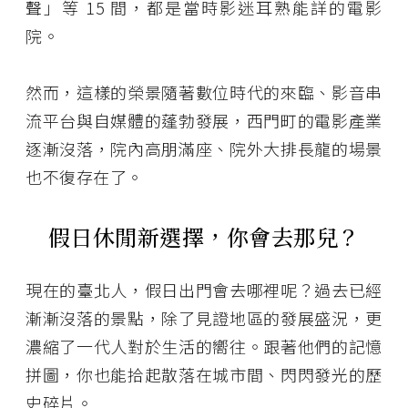
聲」等 15 間，都是當時影迷耳熟能詳的電影
院。
然而，這樣的榮景隨著數位時代的來臨、影音串
流平台與自媒體的蓬勃發展，西門町的電影產業
逐漸沒落，院內高朋滿座、院外大排長龍的場景
也不復存在了。
假日休閒新選擇，你會去那兒？
現在的臺北人，假日出門會去哪裡呢？過去已經
漸漸沒落的景點，除了見證地區的發展盛況，更
濃縮了一代人對於生活的嚮往。跟著他們的記憶
拼圖，你也能拾起散落在城市間、閃閃發光的歷
史碎片。