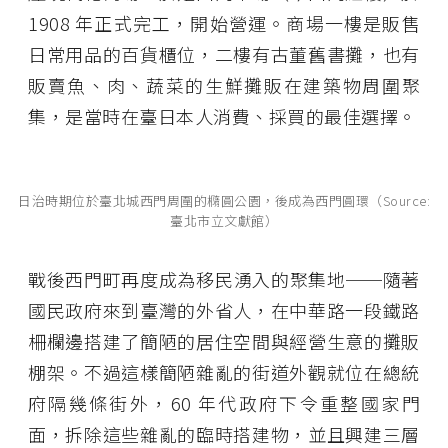
1908 年正式完工，開始營運。商場一樓是販售
日常用品的百貨櫃位，二樓有古董舊書攤，也有
販賣魚、肉、蔬菜的生鮮攤販在建築物周圍聚
集，是當時在臺日本人消費、採買的最佳選擇。
日治時期位於臺北城西門周圍的橢圓公園，後成為西門圓環（Source:
臺北市立文獻館）
戰後西門町再度成為移民湧入的聚集地──隨著
國民政府來到臺灣的外省人，在中華路一段鐵路
柵欄邊搭建了簡陋的居住空間與經營生意的攤販
棚架。不過這樣簡陋雜亂的街道外觀就位在總統
府隔幾條街外，60 年代政府下令重整國家門
面，拆除這些雜亂的臨時搭建物，並且興建三層