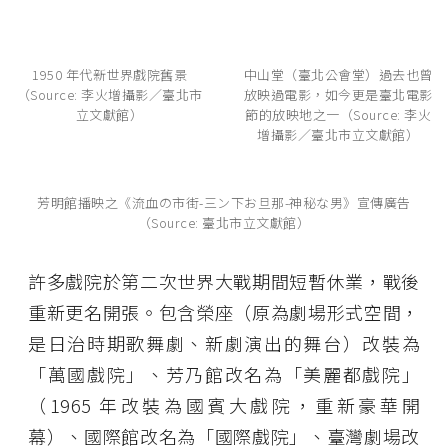
1950 年代新世界戲院舊景
中山堂（臺北公會堂）過去也曾
（Source: 李火增攝影／臺北市
放映過電影，如今更是臺北電影
立文獻館）
節的放映地之一（Source: 李火
增攝影／臺北市立文獻館）
芳明館播映之《流血の市街-三ン下お旦那-神秘な男》宣傳廣告
（Source: 臺北市立文獻館）
許多戲院於第二次世界大戰期間短暫休業，戰後
重新更名開張。包含榮座（原為劇場形式空間，
是日治時期歌舞劇、新劇演出的舞台）改裝為
「萬國戲院」、芳乃館改名為「美麗都戲院」
（1965 年改裝為國賓大戲院，重新豪華開
幕）、國際館改名為「國際戲院」、臺灣劇場改