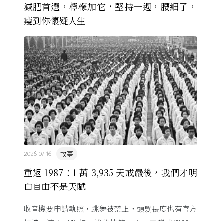
減肥首選，檸檬加它，堅持一週，腰細了，
瘦到你懷疑人生
故事
2026-07-16
重返 1987：1 萬 3,935 天戒嚴後，我們才明
白自由不是天賦
收音機要申請執照，跳舞被禁止，頭髮長度也有官方