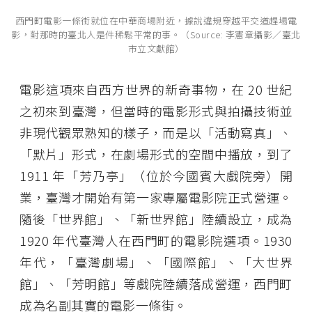
西門町電影一條街就位在中華商場附近，據說違規穿越平交道趕場電
影，對那時的臺北人是件稀鬆平常的事。（Source: 李憲章攝影／臺北
市立文獻館）
電影這項來自西方世界的新奇事物，在 20 世紀
之初來到臺灣，但當時的電影形式與拍攝技術並
非現代觀眾熟知的樣子，而是以「活動寫真」、
「默片」形式，在劇場形式的空間中播放，到了
1911 年「芳乃亭」（位於今國賓大戲院旁）開
業，臺灣才開始有第一家專屬電影院正式營運。
隨後「世界館」、「新世界館」陸續設立，成為
1920 年代臺灣人在西門町的電影院選項。1930
年代，「臺灣劇場」、「國際館」、「大世界
館」、「芳明館」等戲院陸續落成營運，西門町
成為名副其實的電影一條街。