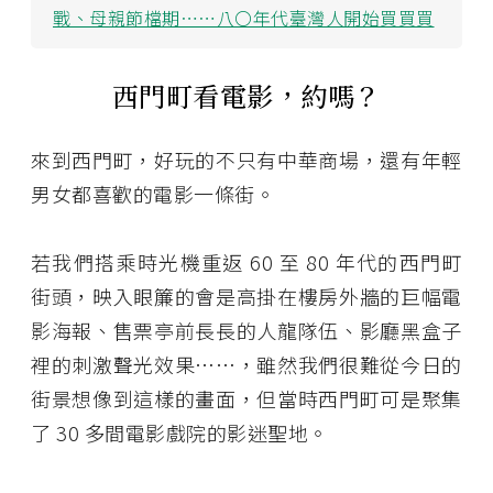
戰、母親節檔期⋯⋯八〇年代臺灣人開始買買買
西門町看電影，約嗎？
來到西門町，好玩的不只有中華商場，還有年輕
男女都喜歡的電影一條街。
若我們搭乘時光機重返 60 至 80 年代的西門町
街頭，映入眼簾的會是高掛在樓房外牆的巨幅電
影海報、售票亭前長長的人龍隊伍、影廳黑盒子
裡的刺激聲光效果……，雖然我們很難從今日的
街景想像到這樣的畫面，但當時西門町可是聚集
了 30 多間電影戲院的影迷聖地。