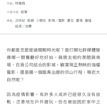
林雅娟
作者
故事
文章分類
20世紀
旅遊
小朋友
影視／電影
臺北
臺灣
基隆
標籤
經濟／消費
你都是怎麼度過閒暇時光呢？是打開社群媒體搜
尋哪一間餐廳好吃好拍，與朋友相約某間與商
場、百貨公司結合的影城，觀賞現正熱映的強檔
電影，還是選一個踏青出遊的郊山行程，親近大
自然呢？
因為疫情影響，有許多人或許已經很久沒有放
鬆、恣意地在戶外遊玩，但在被迫困於家中之