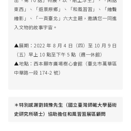
出「第 70 話」特展，以「紙上浮生」、「閑話
東西」、「返景原鄉」、「和風習習」、「繪聲
繪影」、「一頁臺北」六大主題，邀請您一同進
入文物的故事宇宙。
▲展期：2022 年 8 月 4 日（四）至 10 月 9 日
（五）早上 10 點至下午 5 點（週一休館）
▲地點：西本願寺廣場樹心會館（臺北市萬華區
中華路一段 174-2 號）
＊特別感謝劉錡豫先生（國立臺灣師範大學藝術
史研究所碩士）協助擔任和風習習展區顧問