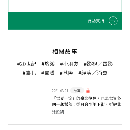
行動支持
相關故事
#20世紀
#旅遊
#小朋友
#影視／電影
#臺北
#臺灣
#基隆
#經濟／消費
2021-08-21
故事
「世界一流」的臺北捷運，也是世界各
國一起幫蓋！從月台到地下街，拆解北
捷系統的混血身世
涂欣凱