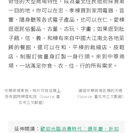
奇怪的大型商場特性，成為臺北住民逛街採買第
一目的地。你可以在忠、孝棟買到家用電器、音
響、隨身聽等各式電子產品，也可以在仁、愛棟
逛逛民俗藝品、古董、古玩、字畫；如果逛到肚
子餓，信、義、和棟有來自中國大江南北各地菜
餚的餐館，還可以在和、平棟的裁縫店、皮鞋
店、制服訂做量身訂製一身行頭。來到中華商
場，一站滿足你食、衣、住、行的所有需求。
中華商場東側，照片可見信棟上
連接中華商場各棟的天橋
掛有國際牌霓虹燈（Source: 臺
（Source: 臺北市立文獻館）
北市立文獻館）
延伸閱讀：
歡迎光臨消費時代：週年慶、折扣