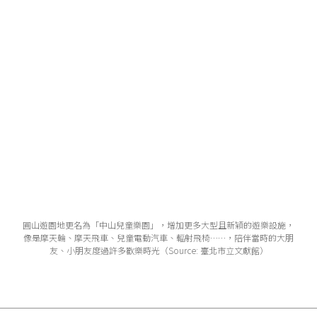
圓山遊園地更名為「中山兒童樂園」，增加更多大型且新穎的遊樂設施，
像是摩天輪、摩天飛車、兒童電動汽車、輻射飛椅……，陪伴當時的大朋
友、小朋友度過許多歡樂時光（Source: 臺北市立文獻館）