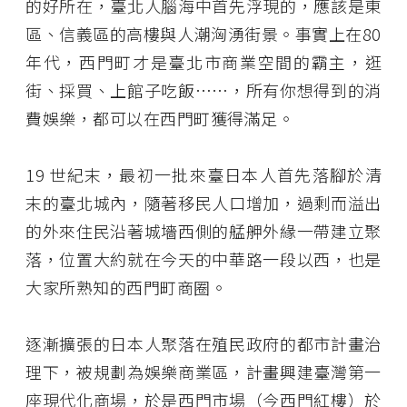
的好所在，臺北人腦海中首先浮現的，應該是東
區、信義區的高樓與人潮洶湧街景。事實上在80
年代，西門町才是臺北市商業空間的霸主，逛
街、採買、上館子吃飯……，所有你想得到的消
費娛樂，都可以在西門町獲得滿足。
19 世紀末，最初一批來臺日本人首先落腳於清
末的臺北城內，隨著移民人口增加，過剩而溢出
的外來住民沿著城墻西側的艋舺外緣一帶建立聚
落，位置大約就在今天的中華路一段以西，也是
大家所熟知的西門町商圈。
逐漸擴張的日本人聚落在殖民政府的都市計畫治
理下，被規劃為娛樂商業區，計畫興建臺灣第一
座現代化商場，於是西門市場（今西門紅樓）於