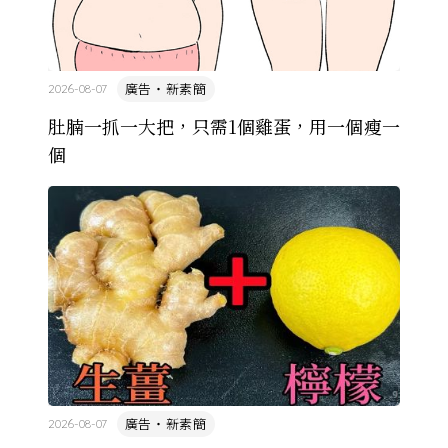
廣告・新素簡
2026-08-07
肚腩一抓一大把，只需1個雞蛋，用一個瘦一
個
廣告・新素簡
2026-08-07