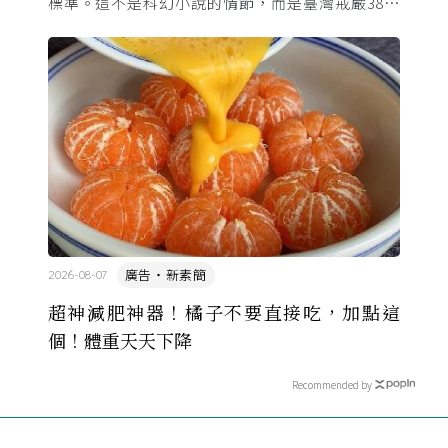
標準。這不是科幻小說的情節，而是臺灣戒嚴38年
的日常。從1982年美國國會聽證，到 1987 年那道解
嚴令，這段歷 ...
廣告・新素簡
2026-08-07
超神減肥神器！橘子不要直接吃，加點這
個！體重天天下降
Recommended by