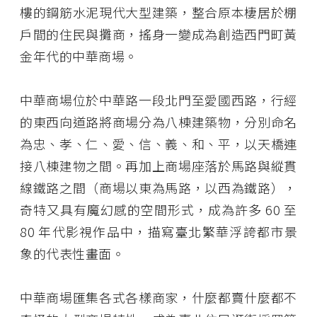
樓的鋼筋水泥現代大型建築，整合原本棲居於棚
戶間的住民與攤商，搖身一變成為創造西門町黃
金年代的中華商場。
中華商場位於中華路一段北門至愛國西路，行經
的東西向道路將商場分為八棟建築物，分別命名
為忠、孝、仁、愛、信、義、和、平，以天橋連
接八棟建物之間。再加上商場座落於馬路與縱貫
線鐵路之間（商場以東為馬路，以西為鐵路），
奇特又具有魔幻感的空間形式，成為許多 60 至
80 年代影視作品中，描寫臺北繁華浮誇都市景
象的代表性畫面。
中華商場匯集各式各樣商家，什麼都賣什麼都不