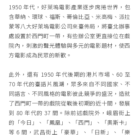
1950 年代，好萊塢電影產業逐步席捲世界，包
含華納、環球、福斯、哥倫比亞、米高梅、派拉
蒙等八大好萊塢電影公司來臺佈局，將臺北辦事
處設置於西門町一帶，有些辦公室更直接位在戲
院內，刺激的聲光體驗與多元的電影題材，使西
方電影成為民眾的新歡。
此外，還有 1950 年代後期的港片市場、60 至
70 年代的臺語片風潮，眾多來自不同國家、不
同語言、不同風格的電影彼此競爭的盛況，造就
了西門町一帶的戲院從戰後初期的近十間，發展
到 80 年代的 37 間。除前述戲院外，峨眉街上
的「今日」、「鳳凰」、「西門」、「奧斯卡」
等 6 間，武昌街上「豪華」、「日新」、「樂