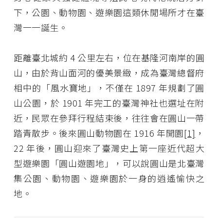
下，公園、動物園、遊樂園這類休閒場所才在臺
灣一一誕生。
距離臺北城約 4 公里左右，位在基隆河南岸的圓
山，由於背山面河的優美景緻，成為臺灣總督府
相中的「風水寶地」，不僅在 1897 年規劃了圓
山公園，於 1901 年完工的臺灣神社也選址在附
近，民眾在參拜行程結束後，往往會在圓山一帶
踏青散步。後來圓山動物園在 1916 年開園
[1]
，
22 年後，圓山迎來了臺灣史上第一座近代超大
型遊樂園「圓山遊園地」，可以說圓山是北臺灣
集公園、動物園、遊樂園於一身的逍遙愉快之
地。