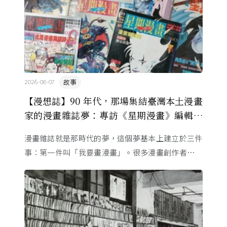
故事
2026-08-07
【漫想誌】90 年代，那場集結臺灣本土漫畫
家的漫畫雜誌夢：專訪《星期漫畫》編輯黃
健和
漫畫雜誌就是那時代的夢，這個夢基本上建立於三件
事：第一件叫「我要畫漫畫」。很多漫畫創作者從小
看漫畫，他們想畫，但以前一講出來就會被罵，「你
畫畫怎麼活？」