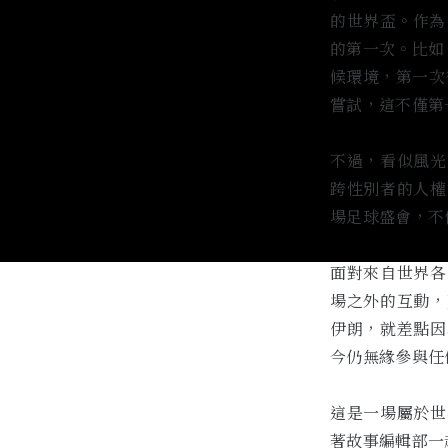
的世界盃。作為
的第一次。比如
候環境，第一次
嘗試，這不僅第
不過，看似風光
跨性別者的人權
場足球盛會，不
面對來自世界各
場之外的互動，
伊朗，就差點因
今仍無緣參與任何
這是一場屬於世
著故事編輯部一