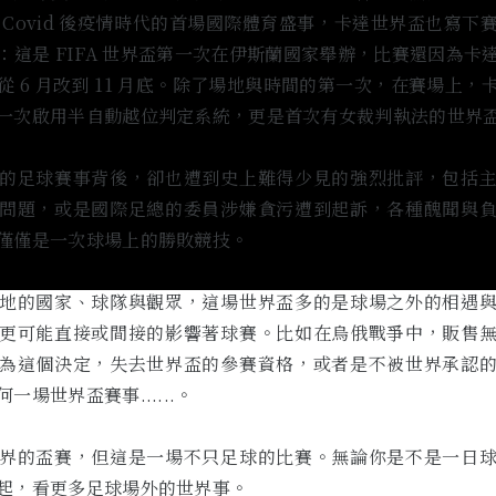
 Covid 後疫情時代的首場國際體育盛事，卡達世界盃也寫下
：這是 FIFA 世界盃第一次在伊斯蘭國家舉辦，比賽還因為卡
從 6 月改到 11 月底。除了場地與時間的第一次，在賽場上，
一次啟用半自動越位判定系統，更是首次有女裁判執法的世界
的足球賽事背後，卻也遭到史上難得少見的強烈批評，包括
問題，或是國際足總的委員涉嫌貪污遭到起訴，各種醜聞與
僅僅是一次球場上的勝敗競技。
地的國家、球隊與觀眾，這場世界盃多的是球場之外的相遇
更可能直接或間接的影響著球賽。比如在烏俄戰爭中，販售
為這個決定，失去世界盃的參賽資格，或者是不被世界承認
一場世界盃賽事......。
界的盃賽，但這是一場不只足球的比賽。無論你是不是一日
起，看更多足球場外的世界事。