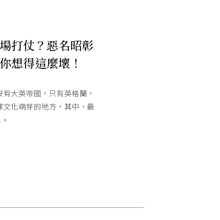
場打仗？惡名昭彰
你想得這麼壞！
沒有大英帝國，只有英格蘭，
球文化萌芽的地方，其中，最
.。