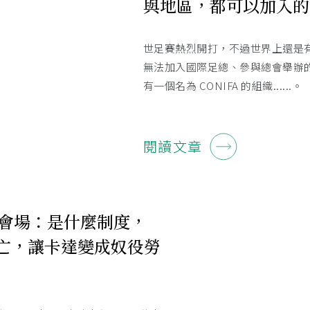
與地區，都可以加入的
世足賽熱烈開打，不過世界上還是
無法加入國際足總、參與總會舉辦
有一個名為 CONIFA 的組織
......。
閱讀文章
會場：是什麼制度，
工死亡，讓卡達變成奴役勞