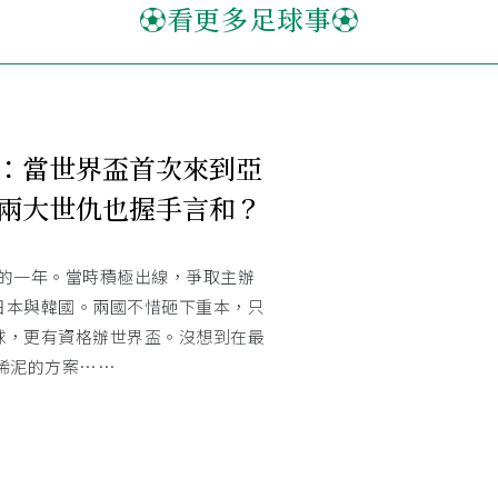
⚽看更多足球事⚽
：當世界盃首次來到亞
兩大世仇也握手言和？
亞洲的一年。當時積極出線，爭取主辦
日本與韓國。兩國不惜砸下重本，只
球，更有資格辦世界盃。沒想到在最
和稀泥的方案……