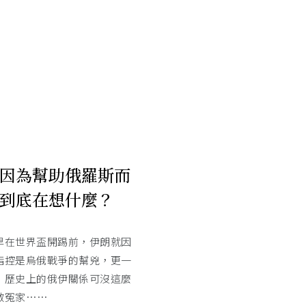
因為幫助俄羅斯而
到底在想什麼？
早在世界盃開踢前，伊朗就因
指控是烏俄戰爭的幫兇，更一
，歷史上的俄伊關係可沒這麼
敵冤家……