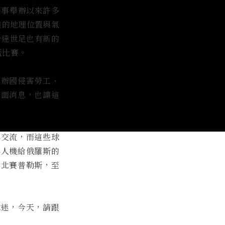
賽事舉辦以來許多
達的地理位置與氣
卡達世足也有新的
盃比賽。
主辦國侵害勞工、
負面消息，也讓這
與交流，而這些球
無人機給俄羅斯的
的北賽普勒斯，至
球迷，今天，請跟