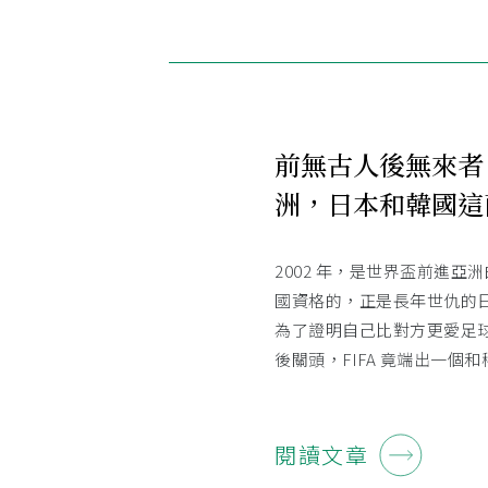
前無古人後無來者
洲，日本和韓國這
2002 年，是世界盃前進
國資格的，正是長年世仇的
為了證明自己比對方更愛足
後關頭，FIFA 竟端出一個
閱讀文章