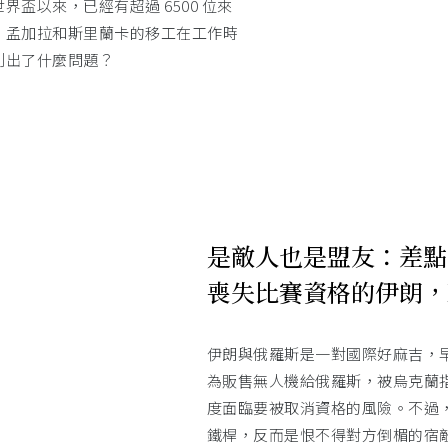
盃以來，已經有超過 6500 位來
、孟加拉和斯里蘭卡的移工在工作時
利出了什麼問題？
是敵人也是盟友：差點
喪失比賽資格的伊朗，
伊朗與俄羅斯是一對國際好麻吉，
為販售無人機給俄羅斯，被烏克蘭
度面臨要被取消資格的風險。不過
鐵桿，反而是恨不得對方倒楣的宿