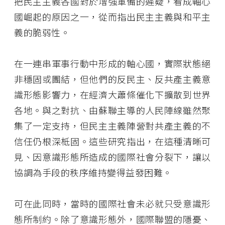
把民主主義各國對於增強軍備的遲疑，看成軸心
國崛起的原因之一，從而指出民主主義與和平主
義的脆弱性。
在一連串軍事行動中形成的軸心國，實際狀態絕
非穩固或團結，但他們的反民主、反共產主義意
識形態影響力，在經濟大蕭條催化下擴散到世界
各地。與之對抗、由蘇聯主導的人民陣線雖然聚
集了一定支持，但民主主義陣營對共產主義的不
信任仍根深柢固。這些研究指出，在這種清晰可
見、因意識形態所造成的國際社會分裂下，讓以
協調為手段的秩序維持變得益發困難。
可在此同時，當時的國際社會未必就只受意識形
態所制約。除了意識形態外，國際聯盟的隱憂、