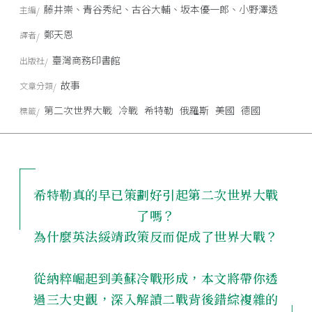
藤井崇、青谷秀紀、古谷大輔、坂本優一郎、小野澤透
主編
鄭天恩
譯者
臺灣商務印書館
出版社
故事
文章分類
第二次世界大戰
冷戰
希特勒
俄羅斯
美國
德國
標籤
希特勒真的早已策劃好引起第二次世界大戰
了嗎？
為什麼英法綏靖政策反而促成了世界大戰？
從納粹崛起到美蘇冷戰形成，本文將帶你透
過三大史觀，深入解讀二戰背後錯綜複雜的