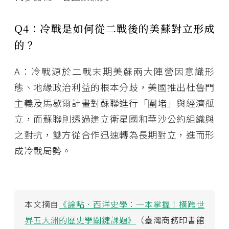
Q4：冷戰是如何從二戰後的美蘇對立形成
的？
A：冷戰源於二戰末期美蘇兩大陣營因意識形
態、地緣政治利益的根本分歧，美國推出杜魯門
主義及馬歇爾計畫對蘇聯進行「圍堵」與經濟孤
立，而蘇聯則透過建立衛星國和華沙公約組織與
之對抗，雙方從合作迅速轉為長期對立，進而形
成冷戰局勢。
本文摘自
《論點．西洋史學：一本掌握！橫跨世
界五大洲的歷史學關鍵課題》
（臺灣商務印書館