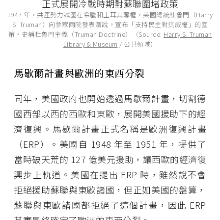
1947 年，共產勢力試圖在希臘和土耳其奪權，美國總統杜魯門（Harry
S. Truman）向參眾兩院發表演說，宣布「支持民主對抗威權」的國
策，史稱杜魯門主義（Truman Doctrine）（Source:
Harry S. Truman
Library & Museum
/ 公共領域）
馬歇爾計畫與歐洲的東西分裂
同年，美國政府也開始透過馬歇爾計畫，切割德
國西部以西的西歐和東歐，展開美國援助下的經
濟復興。馬歇爾計畫正式名稱是歐洲復興計畫
（ERP）。美國自 1948 年至 1951 年，提供了
當時破天荒的 127 億美元援助，讓西歐的經濟復
興步上軌道。美國在提出 ERP 時，雖然說不會
拒絕援助蘇聯與東歐諸國，但正如美國的盤算，
蘇聯與東歐諸國都拒絕了這個計畫，因此 ERP