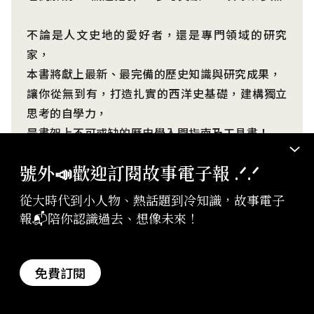
不論是人文史地的愛好者，還是專門領域的研究
家，
本書將獻上最新、最完備的歷史知識與研究成果，
讓你從無到有，打造扎實的西洋史基礎，建構獨立
思考的自學力，
是書架上不可或缺的歷史學入門指南及工具書！
號外📣歡迎訂閱故事電子報 .ᐟ‪‪.ᐟ
西洋古代史的論點
城邦形成論／歷史敘述起源論／黑色雅典娜爭議／
從大時代到小人物、熱話題到冷知識，故事電子
雅典「帝國」與民主政治／阿契美尼德波斯帝國的
報📬陪你認識過去、想像未來！
表象與現實／雅典的戲劇與社會／亞歷山大大帝與
「希臘化論爭」／凱爾特問題／古羅馬的家庭與婚
姻／羅馬帝國衰亡論……
免費訂閱
西洋中古史的論點