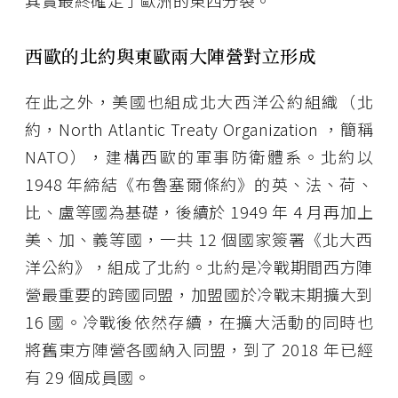
其實最終確定了歐洲的東西分裂。
西歐的北約與東歐兩大陣營對立形成
在此之外，美國也組成北大西洋公約組織（北
約，North Atlantic Treaty Organization ，簡稱
NATO），建構西歐的軍事防衛體系。北約以
1948 年締結《布魯塞爾條約》的英、法、荷、
比、盧等國為基礎，後續於 1949 年 4 月再加上
美、加、義等國，一共 12 個國家簽署《北大西
洋公約》，組成了北約。北約是冷戰期間西方陣
營最重要的跨國同盟，加盟國於冷戰末期擴大到
16 國。冷戰後依然存續，在擴大活動的同時也
將舊東方陣營各國納入同盟，到了 2018 年已經
有 29 個成員國。