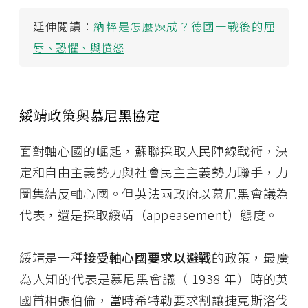
延伸閱讀：
納粹是怎麼煉成？德國一戰後的屈
辱、恐懼、與憤怒
綏靖政策與慕尼黑協定
面對軸心國的崛起，蘇聯採取人民陣線戰術，決
定和自由主義勢力與社會民主主義勢力聯手，力
圖集結反軸心國。但英法兩政府以慕尼黑會議為
代表，還是採取綏靖（appeasement）態度。
綏靖是一種
接受軸心國要求以避戰
的政策，最廣
為人知的代表是慕尼黑會議（ 1938 年）時的英
國首相張伯倫，當時希特勒要求割讓捷克斯洛伐