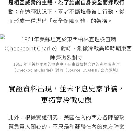
是相互威脅的主體，為了維護自身安全而採取行
動
；在這種狀況下，兩者不斷堆疊彼此行動，從
而形成一種堪稱「安全保障兩難」的架構。
1961 年，美蘇兩國的坦克車，在東西柏林交界的查理檢查哨
（Checkpoint Charlie）對峙（Source:
USAMHI
/ 公有領域）
實證資料出現，並未平息史家爭議，
更拓寬冷戰史觀
此外，根據實證研究，美國在內的西方各陣營政
策負責人關心的，不只是和蘇聯在內的東方陣營