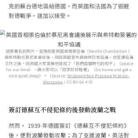
克的蘇台德地區給德國，而英國和法國為了迴避
對德戰爭，遂加以接受。
這張著名的照片，呈現的是英國首相張伯倫（Neville Chamberlain ）
與希特勒在慕尼黑會談後，飛回英國宣布與納粹已有協議。他宣讀協議
文件之後，向英國大眾宣稱他達成了「我們這個時代的和平」（peace
for our time），請大家可以「回家好好睡覺」（Go home and get a
nice quiet sleep）。（Source:
Wydawnictwo Prasowe Kraków-
Warszawa
/ CC BY-SA 4.0）
簽訂德蘇互不侵犯條約後發動波蘭之戰
然而， 1939 年德國簽訂《德蘇互不侵犯條約》
後，便對波蘭發動攻擊；為了支援波蘭，英法對