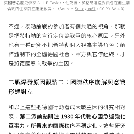
英國著名歷史學家 A. J. P. Taylor，他死後，英格蘭遺產委員會在他生前
倫敦的住家前立起紀念牌。（Source:
Spudgun67
/ CC BY-SA 4.0）
不過，泰勒論戰的參加者有個共通的視角，那就
是把希特勒的言行定位為戰爭的核心原因。另外
也有一種研究不把希特勒個人視為主導角色；納
粹體制下的全體德國社會、軍方與官僚組織，才
是將德國導向戰爭的主因。
二戰爆發原因觀點二：國際秩序崩解與意識
形態對立
和以上這些把德國行動看成大戰主因的研究相對
照，
第二派論點關注 1930 年代軸心國急遽強化
軍事力，所帶來的國際秩序不穩定化。
這些研究