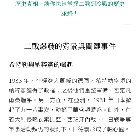
歷史真相，讓你快速掌握二戰到冷戰的歷史
脈絡！
二戰爆發的背景與關鍵事件
希特勒與納粹黨的崛起
1933 年，在經濟大蕭條的德國，希特勒率領的
納粹黨獲得了政權；之後他們重整軍備，否定凡
爾賽體系。另一方面，在亞洲， 1931 年日本掀
起了九一八事變，動搖了華盛頓體系。此外，在
義大利侵略衣索比亞、西班牙內戰、中日戰爭等
軍事活動頻仍的狀況下，日德義形成了軸心國。