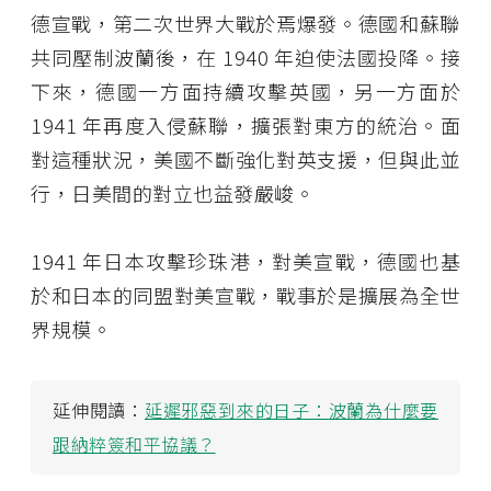
德宣戰，第二次世界大戰於焉爆發。德國和蘇聯
共同壓制波蘭後，在 1940 年迫使法國投降。接
下來，德國一方面持續攻擊英國，另一方面於
1941 年再度入侵蘇聯，擴張對東方的統治。面
對這種狀況，美國不斷強化對英支援，但與此並
行，日美間的對立也益發嚴峻。
1941 年日本攻擊珍珠港，對美宣戰，德國也基
於和日本的同盟對美宣戰，戰事於是擴展為全世
界規模。
延伸閱讀：
延遲邪惡到來的日子：波蘭為什麼要
跟納粹簽和平協議？