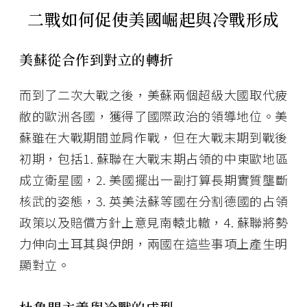
二戰如何促使美國崛起與冷戰形成
美蘇從合作到對立的轉折
而到了二次大戰之後，美蘇兩個超級大國取代疲
敝的歐洲各國，獲得了國際政治的領導地位。美
蘇雖在大戰期間並肩作戰，但在大戰末期到戰後
初期，包括1. 蘇聯在大戰末期占領的中東歐地區
成立衛星國，2. 美國擺出一副打算長期實質壟斷
核武的姿態，3. 英美法蘇等國在分割德國的占領
政策以及賠償方針上意見南轅北轍，4. 蘇聯將勢
力伸向土耳其與伊朗，兩國在這些事項上產生明
顯對立。