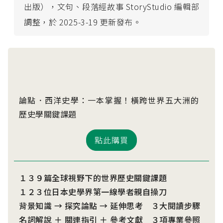
出版），文句、段落經故事 StoryStudio 編輯部
調整，於 2025-3-19 更新發布。
論點．西洋史學：一本掌握！橫跨世界五大洲的
歷史學關鍵課題
點此購買
１３９篇全球視野下的世界歷史關鍵課題
１２３位日本史學界第一線學者親自操刀
背景知識 → 探究論點 → 延伸思考 ３大閱讀步驟
名詞解說 ＋ 關連指引 ＋ 參考文獻 ３項專業參照