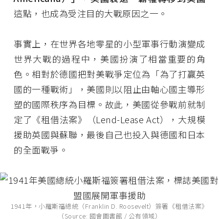
這點，也成為受注目的大戰原因之一。
事實上，在世界各地零星的小型軍事行動演變成
世界大戰的過程中，美國扮演了相當重要的角
色。相對於德國把對美戰爭定位為「為了打贏英
國的一種戰術」，美國則以阻止由軸心國主導形
塑的國際秩序為目標。故此，美國從參戰前就制
定了《租借法案》（Lend-Lease Act），大規模
援助英國與蘇聯，最後自己也投入與德國和日本
的全面戰爭。
1941年，小羅斯福總統（Franklin D. Roosevelt）簽署《租借法案》
（Source:
國會圖書館
/ 公有領域）