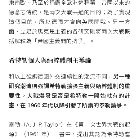
東南歐、乃至於稱霸全歐洲這種第二帝國以來的
德意志傳統，是兩次大戰共通的目的；為了實現
這個目的，所以德國才會向英國開戰。另一方
面，立足於馬克思主義的各研究則將兩次大戰概
括解釋為「帝國主義間的抗爭」。
希特勒個人與納粹體制主導論
和以上強調德國外交連續性的潮流不同，
另一種
研究潮流則強調希特勒擴張主義與納粹體制的重
要性。大戰爆發是否是希特勒一開始就有的計
畫，在 1960 年代以降引發了所謂的泰勒論爭。
泰勒（A. J. P. Taylor）在《第二次世界大戰的起
源》（1961 年）一書中，提出其認為希特勒當