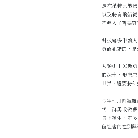
是在萊特兄弟駕
以及將有飛船從空
不準人工智慧究
科技總多半讓人
勇敢犯錯的，是
人類史上無數勇
的沃土，形塑未
世界，還要將科
今年七月阿波羅
代一群勇敢做夢
景下誕生、許多科
破社會的性別與