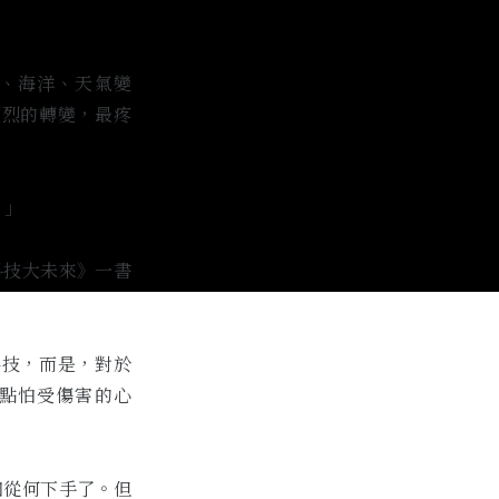
、海洋、天氣變
劇烈的轉變，最疼
。」
科技大未來》一書
科技，而是，對於
點怕受傷害的心
不知從何下手了。但