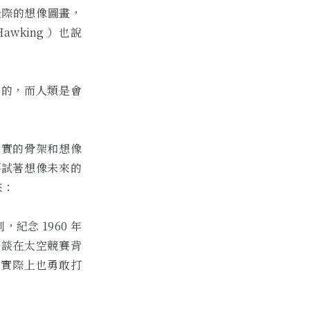
天際的想像圖畫，
wking ）也說
明的，而人類是會
真實的骨架和想像
要試著想像未來的
來：
念 1960 年
談談在太空競賽背
限，實際上也勇敢打