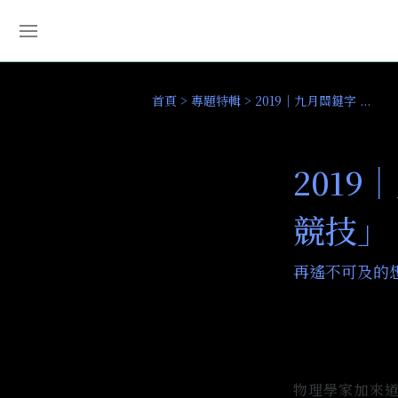
首頁
專題特輯
2019｜九月關鍵字 ...
201
競技」
再遙不可及的
物理學家加來道雄