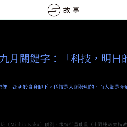
9｜九月關鍵字：「科技，明日
想像，都起於自身腳下。科技是人類發明的，而人類是矛
（Michio Kaku）預測，根據行星能量（卡爾達肖夫指數