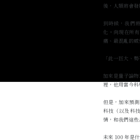
後，人類將會發
到時候，我們
化。向現在所有
痛、最混亂的威
「此一巨大、勢
加來是量子論物
裡，他用當今科
但是，加來預測
科技（以及科
情，和我們這些
未來 100 年