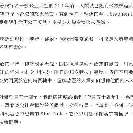
著飛行者一號飛上天空的 200 年前，人類就已經有飛機橫越
中降下毀滅的怒火預言。直到現在，就連霍金（ Stephen Ha
竟會讓生活更公平便利，還是為人類物種帶來毀滅。
聯想到理性、進步、客觀，但我們常常忽略，科技是人類發
矛盾可愛的。
敢的心智，仰望遙遠天際，跌跌撞撞探索不確定的黑暗，用
知的將來。本次「科技，明日的想像競技」專題，我們不只
技放回屬於它的時間軸中，理解曾經的人類如何想像他們的未
計畫登月五十周年，我們藉著專題推出【登月五十周年】小系列，紀
、勇敢突破社會框架的美國傑出女飛行員。也藉著小系列，
幻迷心中經典的 Star Trek ，它不只用想像探索宇宙極
種族框架。