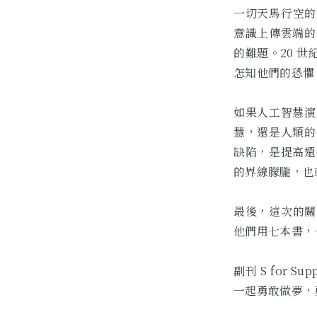
一切天馬行空的
意識上傳雲端的
的難題。20 
怎知他們的恐懼
如果人工智慧演
慧，還是人類的
缺陷，是提高還
的界線朦朧，也
最後，這次的關
他們用七本書，
副刊 S for
一起勇敢做夢，