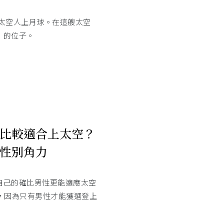
二批太空人上月球。在這艘太空
」的位子。
比較適合上太空？
性別角力
自己的確比男性更能適應太空
外，因為只有男性才能獲選登上