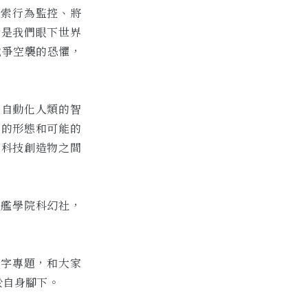
探索行為監控、將
實是我們眼下世界
戰爭空襲的恐懼，
是自動化人類的智
寶的形態和可能的
和科技創造物之間
星艦學院科幻社，
關鍵字專題，和大家
於自身腳下。