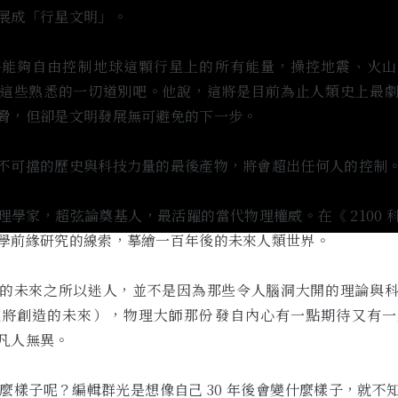
展成「行星文明」。
將能夠自由控制地球這顆行星上的所有能量，操控地震、火山
這些熟悉的一切道別吧。他說，這將是目前為止人類史上最
脅，但卻是文明發展無可避免的下一步。
不可擋的歷史與科技力量的最後產物，將會超出任何人的控制
理學家，超弦論奠基人，最活躍的當代物理權威。在《 2100 
學前緣研究的線索，摹繪一百年後的未來人類世界。
的未來之所以迷人，並不是因為那些令人腦洞大開的理論與
技將創造的未來），物理大師那份發自內心有一點期待又有一
凡人無異。
是什麼樣子呢？編輯群光是想像自己 30 年後會變什麼樣子，就