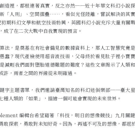
創造裡，都根連著真實，反之亦然──近十年華文科幻小說
新「人刑」、空間摺疊……，看似光怪陸離，嘗試解決的其
世紀初期科幻文學和航空技術勃興，英國科幻小說充斥大量有關
，成了在二次大戰中自我實現的預言。
算法，是奠基在有社會偏見的數據資料上，那人工智慧究竟
愚蠢？現代產檢使用超音波技術，父母終於看見肚子裡小寶
是減輕我們面對墮胎道德難題的難度？這些文章揭示了人類
或許，兩者之間的界線從未明確過。
鍵字主題書單，我們邀請臺灣知名的科幻迷俱樂部──臺大
七種人類的「如果」，描繪一個可能會實現的未來世界。
 Supplement 編輯台希望藉著「科技，明日的想像競技」九月
勇敢探索，勇敢對未知好奇。因為，再遙不可及的想像，都起