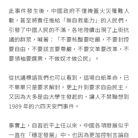
此事件發生後，中國政府不僅掩蓋火災罹難人
數，甚至將責任推給「無自救能力」的人民們，
引發了中國人民的不滿，各地陸續出現了上街抗
議的群眾，喊著：「不要核酸要吃飯，不要封控
要自由，不要謊言要尊嚴，不要文革要改革，不
要領袖要選票，不做奴才做公民」。
從抗議標語我們也可以看到，這場白紙革命，已
不單單只是要求解封，更上升到要求自由民主，
又因為大多是由大學生發起的，讓人不禁聯想到
1989 年的六四天安門事件。
事實上，自習近平上任以來，中國各項發展似乎
一直在「穩定發展」中，也因為更加控制言論自