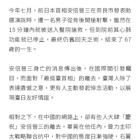
今年七月，前日本首相安倍晉三在奈良市發表助
選演說時，遭一名男子從背後開槍射擊，雖然在
15 分鐘內就被送入醫院搶救，但到院前其心肺
功能就已停止，最終仍舊回天乏術，結束了 67
歲的一生。
安倍晉三身亡的消息傳出後，在國際間引發矚
目，而面對「最挺臺首相」的離去，臺灣人除了
表達遺憾之意，更有人主動發起悼念活動，以展
現臺日友好情誼。
相對之下，在中國的網路上，卻有些人大肆「慶
祝」安倍晉三的離去，畢竟在他任內，曾力主印
太戰略聯合抗中，對中國的態度日漸強硬，右翼