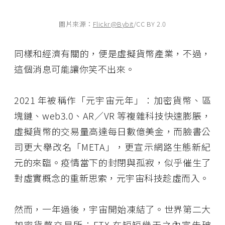
圖片來源：
Flickr@Bybit
/CC BY 2.0
同樣和經濟有關的，便是虛擬貨幣產業，不過，
這個消息可能讓你笑不出來。
2021 年被稱作「元宇宙元年」：加密貨幣、區
塊鏈、web3.0、AR／VR 等複雜科技快速膨脹，
虛擬貨幣的交易量高達每日數億美金，而臉書公
司更大舉改名「META」，更宣示網路生態新紀
元的來臨。疫情當下的封閉與孤寂，似乎催生了
對虛實概念的重新思索，元宇宙科技趁虛而入。
然而，一年過後，宇宙開始凍結了。世界第二大
加密貨幣交易所：FTX 在短短幾天之內宣告破