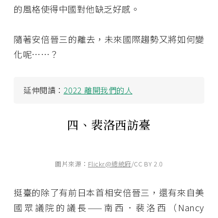
的風格使得中國對他缺乏好感。
隨著安倍晉三的離去，未來國際趨勢又將如何變
化呢……？
延伸閱讀：
2022 離開我們的人
四、裴洛西訪臺
圖片來源：
Flickr@總統府
/CC BY 2.0
挺臺的除了有前日本首相安倍晉三，還有來自美
國眾議院的議長——南西．裴洛西（Nancy