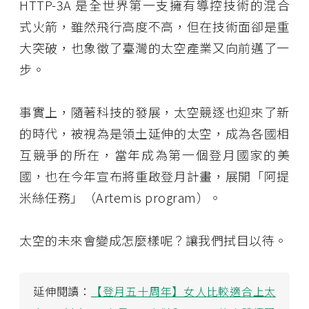
HTTP-3A 是全世界第一支擁有導控技術的混合
式火箭，雖然飛行高度不高，但在技術面卻是重
大突破，也象徵了臺灣的太空產業又向前邁了一
步。
事實上，隨著科技的發展，太空競逐也迎來了新
的時代，被視為是領土延伸的太空，成為各國相
互競爭的所在，當年成為第一個登月國家的美
國，也在今年宣布將重啟登月計畫，展開「阿提
米絲任務」（Artemis program）。
太空的未來會變成怎麼樣呢？讓我們拭目以待。
延伸閱讀：
【登月五十周年】女人比較適合上太