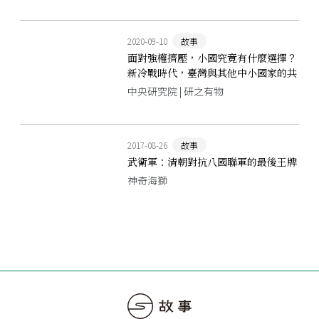
2020-09-10
故事
面對強權擠壓，小國究竟有什麼選擇？
新冷戰時代，臺灣與其他中小國家的共
同難題
中央研究院 | 研之有物
2017-08-26
故事
武衛軍：清朝對抗八國聯軍的最後王牌
神奇海獅