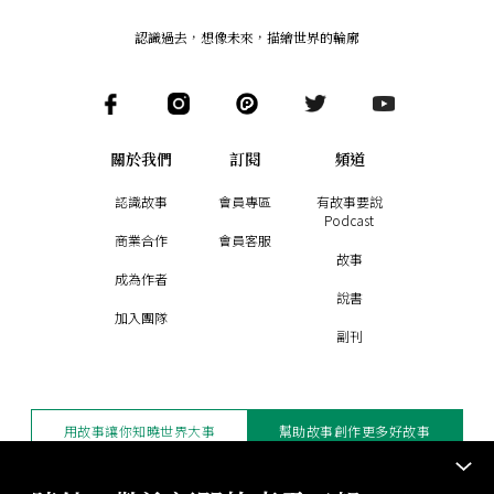
認識過去，想像未來
，
描繪世界的輪廓
關於我們
訂閱
頻道
認識故事
會員專區
有故事要說
Podcast
商業合作
會員客服
故事
成為作者
說書
加入團隊
副刊
用故事讓你知曉世界大事
幫助故事創作更多好故事
訂閱電子報
贊助支持