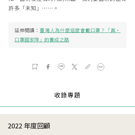
許多「未知」……。
延伸閱讀：
臺灣人為什麼這麼會戴口罩？「真・
口罩國家隊」的養成之路
收錄專題
2022 年度回顧