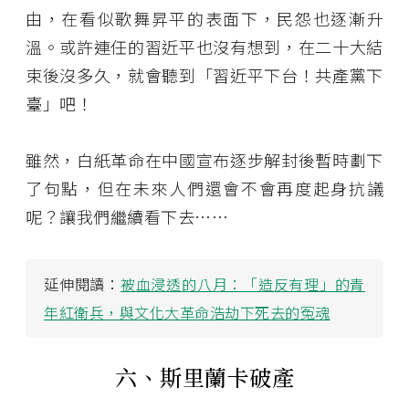
由，在看似歌舞昇平的表面下，民怨也逐漸升
溫。或許連任的習近平也沒有想到，在二十大結
束後沒多久，就會聽到「習近平下台！共產黨下
臺」吧！
雖然，白紙革命在中國宣布逐步解封後暫時劃下
了句點，但在未來人們還會不會再度起身抗議
呢？讓我們繼續看下去……
延伸閱讀：
被血浸透的八月：「造反有理」的青
年紅衛兵，與文化大革命浩劫下死去的冤魂
六、斯里蘭卡破產