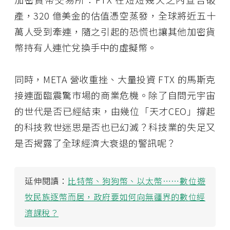
產，320 億美金的估值憑空蒸發，全球將近五十
萬人受到牽連，隨之引起的恐慌也讓其他加密貨
幣持有人連忙兌換手中的虛擬幣。
同時，META 營收重挫、大量投資 FTX 的馬斯克
接連面臨震驚市場的商業危機。除了自問元宇宙
的世代是否已經結束，由幾位「天才CEO」撐起
的科技救世迷思是否也已幻滅？科技業的失足又
是否揭露了全球經濟大衰退的警訊呢？
延伸閱讀：
比特幣、狗狗幣、以太幣⋯⋯數位遊
牧民族逐幣而居，政府要如何向無疆界的數位經
濟課稅？