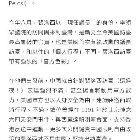
Pelosi）。
今年八月，裴洛西以「現任議長」的身份，率領
眾議院的訪問團來到臺灣，是斷交至今美國訪臺
最高層級的官員，也是美國首次有執政黨的議長
訪臺，和以往的「個人行程」不同，裴洛西訪臺
帶有強烈的「官方色彩」。
在他們出發前，中國就曾針對裴洛西訪臺（還過
夜！）表達強烈不滿，甚至揚言將動用軍方武
力，美國軍方也以人身安全為由，建議裴洛西取
消行程。不過，這位曾經在 1991 年於北京悼念
六四天安門事件、與西藏達賴喇嘛會面、支持香
港反送中運動、更多次公開譴責中國限制自由政
策的裴洛西才不甩中國，堅持出訪臺灣。