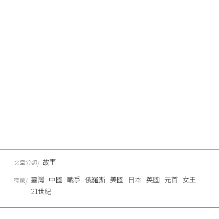
故事
文章分類
臺灣
中國
戰爭
俄羅斯
美國
日本
英國
元首
女王
標籤
21世紀