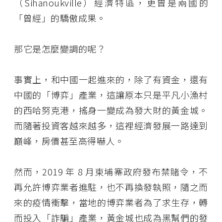
（Sihanoukville）經濟特區，更曾是兩國的
「曾經」的驕傲成果。
那它是怎麼變調的呢？
事實上，和中國一起進來的，除了有資金，還有
中國的「博弈」產業，這讓原本只是平凡小漁村
的西哈努克港，搖身一變成為發大財的黃金城。
而隨著投資客越來越多，這裡經濟發展一路達到
巔峰，房價甚至高得嚇人。
然而，2019 年 8 月柬埔寨政府發布禁賭令，不
再允許博弈業者進駐，也不再換發執照，隨之而
來的疫情衝擊，當地的博弈業者為了求生存，轉
而投入「詐騙」產業，黃金城也成為黑幫們的發