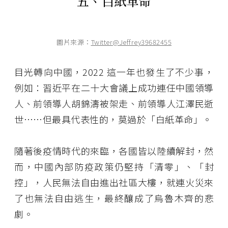
五、白紙革命
圖片來源：
Twitter@Jeffrey39682455
目光轉向中國，2022 這一年也發生了不少事，
例如：習近平在二十大會議上成功連任中國領導
人、前領導人胡錦濤被架走、前領導人江澤民逝
世……但最具代表性的，莫過於「白紙革命」。
隨著後疫情時代的來臨，各國皆以陸續解封，然
而，中國內部防疫政策仍堅持「清零」、「封
控」，人民無法自由進出社區大樓，就連火災來
了也無法自由逃生，最終釀成了烏魯木齊的悲
劇。