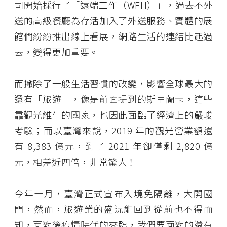
司開始採行了「遠端工作（WFH）」，過去不外
送的高級餐廳為存活加入了外送服務、實體的展
館們紛紛推出線上看展，網路生活的連結比起過
去，變得更加重要。
而撇除了一般生活習慣的改變，影響全球最大的
還有「旅遊」，像是前面提到的斯里蘭卡，這些
靠觀光維生的國家，也因此面臨了經濟上的嚴峻
考驗；而以臺灣來說，2019 年的觀光營業額還
有 8,383 億元，到了 2021 年卻僅剩 2,820 億
元，相差近四倍，非常驚人！
今年十月，臺灣正式宣布入境免隔離，大開國
門，然而，旅遊業的盛況能回到從前也不得而
知，面對後疫情時代的來臨，我們要面對的還有