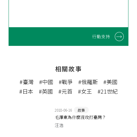
行動支持
相關故事
#臺灣
#中國
#戰爭
#俄羅斯
#美國
#日本
#英國
#元首
#女王
#21世紀
2018-06-16
故事
毛澤東為什麼沒攻打臺灣？
汪浩