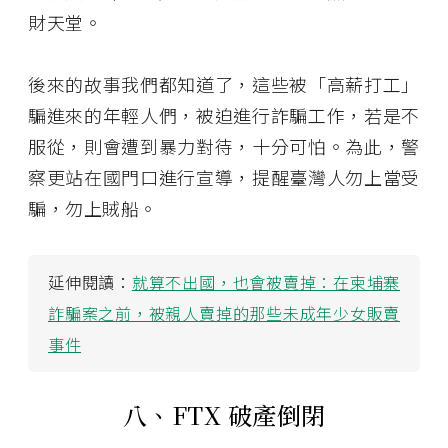
財天堂。
後來的故事我們都知道了，這些被「高薪打工」
騙進來的年輕人們，被迫進行詐騙工作，若是不
服從，則會遭到暴力對待，十分可怕。為此，警
察更站在國門口進行宣導，提醒臺灣人勿上當受
騙，勿上賊船。
延伸閱讀：
就算不出國，也會被賣掉：在柬埔寨
詐騙案之前，被親人賣掉的那些未成年少女販賣
事件
八、FTX 破產倒閉