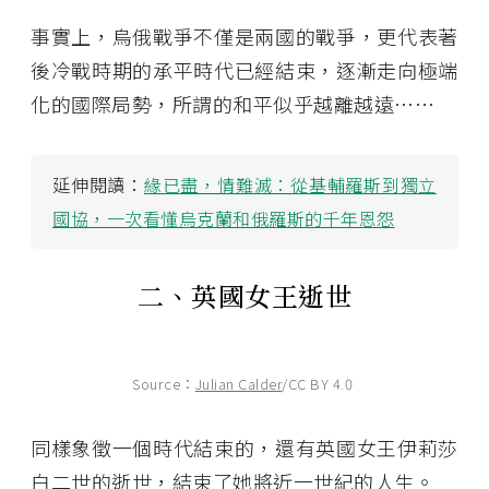
事實上，烏俄戰爭不僅是兩國的戰爭，更代表著
後冷戰時期的承平時代已經結束，逐漸走向極端
化的國際局勢，所謂的和平似乎越離越遠……
延伸閱讀：
緣已盡，情難滅：從基輔羅斯到獨立
國協，一次看懂烏克蘭和俄羅斯的千年恩怨
二、英國女王逝世
Source：
Julian Calder
/CC BY 4.0
同樣象徵一個時代結束的，還有英國女王伊莉莎
白二世的逝世，結束了她將近一世紀的人生。