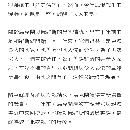
很遙遠的「歷史名詞」，然而，今年烏俄戰爭的
爆發，卻像是一聲，敲醒了大家的夢。
關於烏克蘭與俄羅斯的恩怨情仇，早在千年前的
基輔羅斯就開始了。千年來，它們曾共同是東歐
最大的國家，也曾因他國入侵而分裂。為了再次
強大，它們重啟合作，然而曾經融洽的共產大家
庭，在說不清的克里米亞問題與令人哀傷的車諾
比事件後，兩國之間有了一道難以跨越的鴻溝。
隨著蘇聯瓦解與冷戰結束，烏克蘭獲得重新選擇
的機會，三十年來，烏克蘭屢次在親俄派與親歐
美派中來回擺盪，也觸動俄羅斯的敏感神經，最
終導致了此次戰爭的爆發。