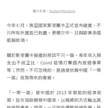
圖片來源：
Twitter@Amaliniii
今年七月，南亞國家斯里蘭卡正式宣布破產，不
只所有外匯皆已耗盡，更積欠中、日與歐美多國
鉅額款項。
關於斯里蘭卡破產的原因不只一個，長年收入與
支出不成正比、Covid 疫情打擊國內旅遊事業
等；然而，不可忽視的，是過度依賴中國「一帶
一路」政策帶來的傷害。
「一帶一路」是中國於 2013 年發起的經濟政
策，旨在協助開發中國家，以融資的方式輸出其
技術與產能，然而，一旦這些債務超過負擔，就