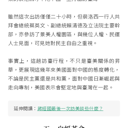
雖然這次出訪僅僅二十小時，但裴洛西一行人共
拜會總統蔡英文、副總統賴清德及立法院主要幹
部，亦參訪了景美人權園區，與幾位人權、民運
人士見面，可見她對民主自由之重視。
事實上，這趟訪臺行程，不只是臺美關係的昇
華，更展現這幾年來美國面對中國的態度轉化，
不論是民主黨還是共和黨，面對中國日漸崛起與
走向專制，美國表示會堅定地與臺灣在一起。
延伸閱讀：
蔣經國最後一次訪美談些什麼？