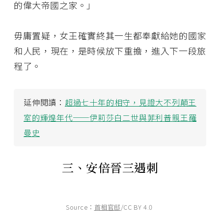
的偉大帝國之家。」
毋庸置疑，女王確實終其一生都奉獻給她的國家
和人民，現在，是時候放下重擔，進入下一段旅
程了。
延伸閱讀：
超過七十年的相守，見證大不列顛王
室的輝煌年代──伊莉莎白二世與菲利普親王羅
曼史
三、安倍晉三遇刺
Source：
首相官邸
/CC BY 4.0