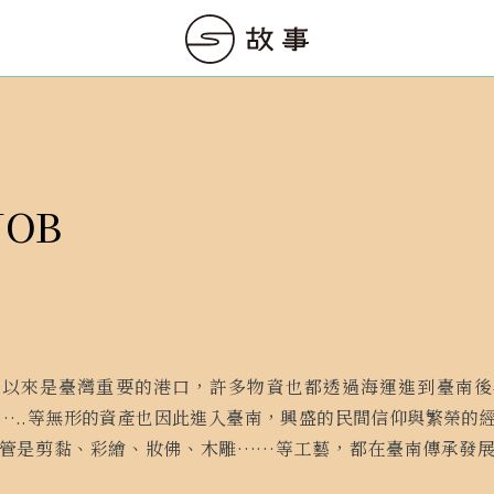
OB
代以來是臺灣重要的港口，許多物資也都透過海運進到臺南後
…..等無形的資產也因此進入臺南，興盛的民間信仰與繁榮的
管是剪黏、彩繪、妝佛、木雕……等工藝，都在臺南傳承發