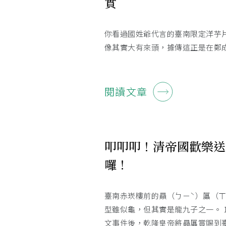
實
你看過國姓爺代言的臺南限定洋芋
像其實大有來頭，據傳這正是在鄭
閱讀文章
叩叩叩！清帝國歡樂送
囉！
臺南赤崁樓前的贔（ㄅㄧˋ）屭（ㄒ
型雖似龜，但其實是龍九子之一。 1
文事件後，乾隆皇帝將贔屭賞賜到