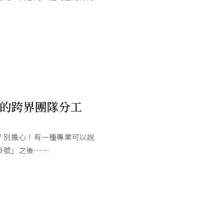
的跨界團隊分工
？別擔心！有一種專業可以說
掛號」之後……