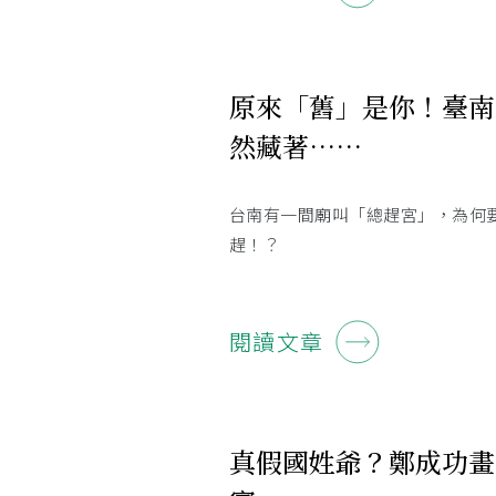
原來「舊」是你！臺南
然藏著……
台南有一間廟叫「總趕宮」，為何
趕！？
閱讀文章
真假國姓爺？鄭成功畫