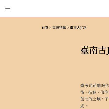
首頁
專題特輯
臺南古JOB
臺南古J
臺南從荷蘭時
術、技藝、信仰
茁壯的土壤，不
式。