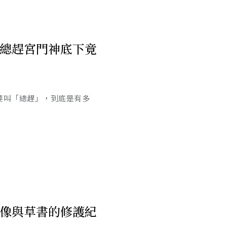
總趕宮門神底下竟
要叫「總趕」，到底是有多
像與草書的修護紀