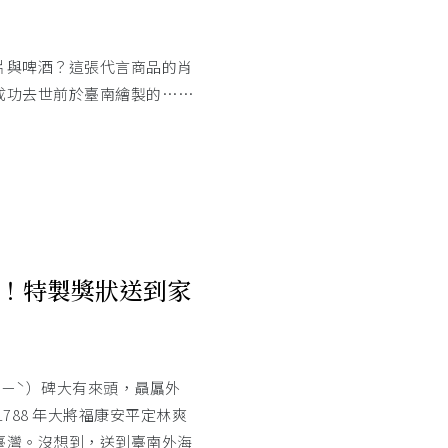
片與啤酒？這張代言商品的肖
成功去世前於臺南繪製的……
！特製獎狀送到家
ㄧˋ）碑大有來頭，贔屭外
788 年大將福康安平定林爽
臺灣。沒想到，送到臺南外海