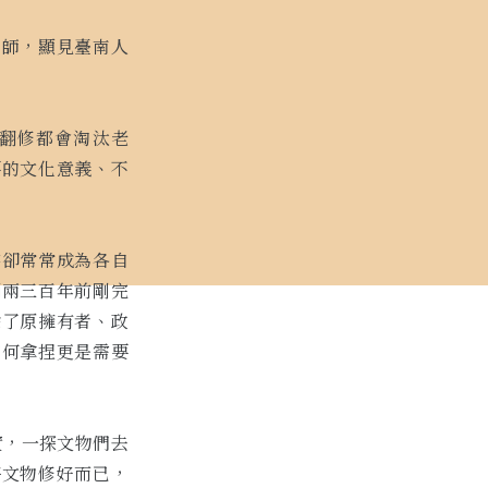
匠師，顯見臺南人
翻修都會淘汰老
要的文化意義、不
字卻常常成為各自
到兩三百年前剛完
除了原擁有者、政
如何拿捏更是需要
實，一探文物們去
將文物修好而已，