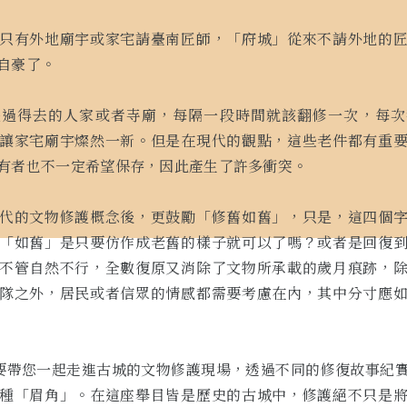
只有外地廟宇或家宅請臺南匠師，「府城」從來不請外地的
自豪了。
是過得去的人家或者寺廟，每隔一段時間就該翻修一次，每次
讓家宅廟宇燦然一新。但是在現代的觀點，這些老件都有重
有者也不一定希望保存，因此產生了許多衝突。
代的文物修護概念後，更鼓勵「修舊如舊」，只是，這四個
「如舊」是只要仿作成老舊的樣子就可以了嗎？或者是回復
不管自然不行，全數復原又消除了文物所承載的歲月痕跡，
隊之外，居民或者信眾的情感都需要考慮在內，其中分寸應
」要帶您一起走進古城的文物修護現場，透過不同的修復故事紀
種「眉角」。在這座舉目皆是歷史的古城中，修護絕不只是