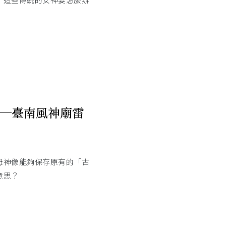
─臺南風神廟雷
母神像能夠保存原有的「古
意思？