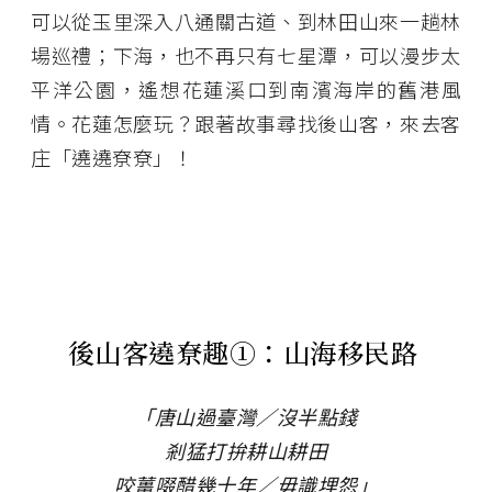
可以從玉里深入八通關古道、到林田山來一趟林
場巡禮；下海，也不再只有七星潭，可以漫步太
平洋公園，遙想花蓮溪口到南濱海岸的舊港風
情。花蓮怎麼玩？跟著故事尋找後山客，來去客
庄「遶遶尞尞」！
後山客遶尞趣①：山海移民路
「唐山過臺灣／沒半點錢
剎猛打拚耕山耕田
咬薑啜醋幾十年／毋識埋怨」