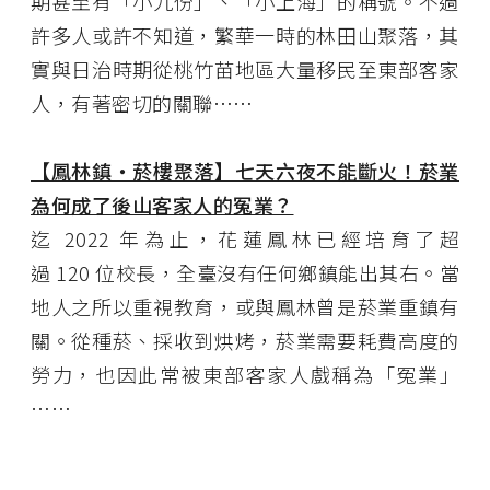
期甚至有「小九份」、「小上海」的稱號。不過
許多人或許不知道，繁華一時的林田山聚落，其
實與日治時期從桃竹苗地區大量移民至東部客家
人，有著密切的關聯……
【鳳林鎮・菸樓聚落】七天六夜不能斷火！菸業
為何成了後山客家人的冤業？​​​​​​​
迄 2022 年為止，花蓮鳳林已經培育了超
過 120 位校長，全臺沒有任何鄉鎮能出其右。當
地人之所以重視教育，或與鳳林曾是菸業重鎮有
關。從種菸、採收到烘烤，菸業需要耗費高度的
勞力，也因此常被東部客家人戲稱為「冤業」
……