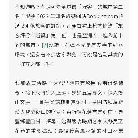
你知道嗎？花蓮可是全球最「好客」的城市第二
名！根據 2023 年知名旅遊網站Booking.com超
過 2.4 億旅客的評語，花蓮首次上榜就擠進「旅
客評分卓越獎」第二位，也是亞洲唯一進入前十
名的城市。
[2]
沒錯，花蓮不光是有友善的好客
環境，還有著不少客家聚落，可說是名副其實的
「好客之都」呢！
跟著故事帶路，走過早期客家移民的兩組路線
後，接下來將進入正題，透過五篇專文，深入後
山客庄——首先從瑞穗鄉富源村，揭開清領時期
漢人開墾後山的序幕；再行經花蓮市有明庄、壽
豐鄉豐田村，探尋日治與戰後時期客家人移民至
花蓮的重要據點；最後停留鳳林鎮的林田林業