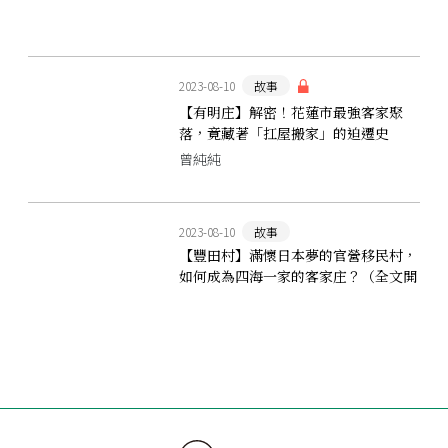
2023-08-10
故事
【有明庄】解密！花蓮市最強客家聚
落，竟藏著「扛屋搬家」的迫遷史
曾純純
2023-08-10
故事
【豐田村】滿懷日本夢的官營移民村，
如何成為四海一家的客家庄？（全文開
放試閱）