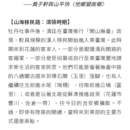
——黃子軒與山平快〈他鄉變故鄉〉
【山海移民路：清領時期】
牡丹社事件後，清廷在臺灣推行「開山撫番」政
策，較具規模的漢人移民開始進入東臺灣。此時
期來到花蓮的客家人，一部分是跟隨清兵開路的
客籍軍，一部分是受招募或自行至東臺灣墾地謀
求新生活的客家民眾。他們可能是循著撫番中路
的八通關古道來到璞石閣（玉里）落腳，也有人
繼續往北前進水尾（瑞穗）、往南前進公埔（富
里）；或者是沿著北路從蘇澳推進歧萊（花蓮市
豐川、佐倉一帶），往今日的吉安鄉擴散。不
過，即使有陸路的開通，當時來到東部的主要方
式還是乘船。