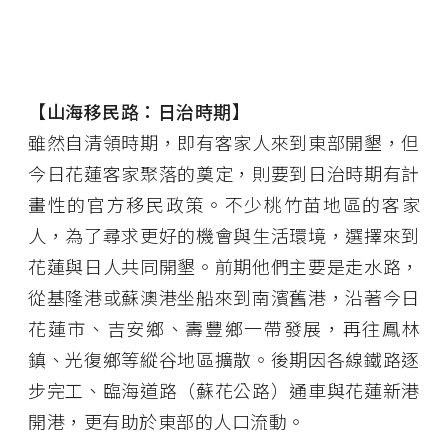
【山海移民路：日治時期】
雖然自清領時期，即有客家人來到東部開墾，但
今日花蓮客家聚落的奠定，則要到日治時期有計
畫性的官方移民政策。不少桃竹苗地區的客家
人，為了尋求更好的機會與生活環境，選擇來到
花蓮與日人共同開墾。前期他們主要是走水路，
從基隆港或蘇澳港坐船來到南濱舊港，沿著今日
花蓮市、吉安鄉、壽豐鄉一帶發展，再往鳳林
鎮、光復鄉等縱谷地區擴散。後期因各線鐵路逐
步完工、臨海道路（蘇花公路）通車與花蓮新港
開港，更有助於東部的人口流動。