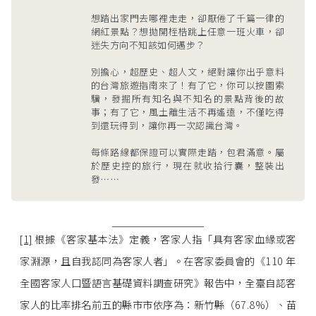
想踏出家門去哪裡走走，卻厭倦了千篇一律的
網紅景點？想拋開桎梏跳上任意一班火車，卻
迷失方向不知該如何邁步？
別擔心，超歷史、超人文，絕對讓你出乎意料
的台灣旅遊指南來了！有了它，你可以按圖索
驥，發掘所有知名與不知名的景點背後的故
事；有了它，風土離生活不再遙遠，不僅吃得
到還玩得到，讓你再一次認識台灣。
每條路線都保證可以實際走踏，包君滿意。屬
於歷史控的旅行，現在就收拾行囊，整裝出
發⋯⋯
[1]
根據《客家基本法》定義，客家人指「具有客家血緣或客
家淵源，且自我認同為客家人者」。在客家委員會的《110 年
全國客家人口暨語言基礎資料調查研究》報告中，全臺自認客
家人的比率排名前五的縣市市依序為：新竹縣（67.8%）、苗