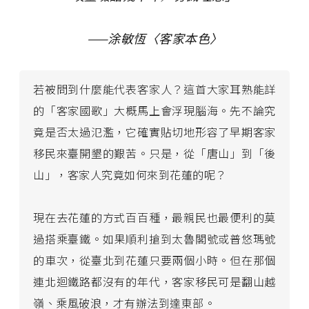
——涂敏恆〈客家本色〉
若被問到什麼能代表客家人？這首大家耳熟能詳
的「客家國歌」大概馬上會浮現腦海。先不論究
竟是否太過氾濫，它確實貼切地形容了早期客家
移民來臺開墾的艱苦。只是，從「唐山」到「後
山」，客家人究竟如何來到花蓮的呢？
現在去花蓮的方式百百種，最親民也最便利的莫
過搭乘臺鐵。如果順利搶到太魯閣號或普悠瑪號
的車次，從臺北到花蓮只要兩個小時。但在那個
連北迴鐵路都沒有的年代，客家移民可是翻山越
嶺、乘風破浪，才有辦法到達東部。