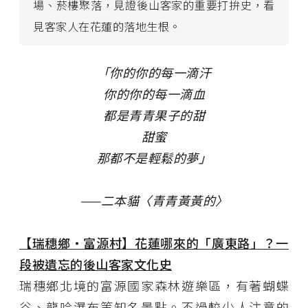
場、菸樓聚落，見證後山客家的重要打拚史，看
見客家人在花蓮的落地生根。
「你的你的每一滴汗
你的你的每一滴血
都是青青果子的甜
甜蜜
那都不是輕鬆的夢」
——二本貓〈青青黃黃的〉
【瑞穗鄉・富源村】花蓮哪來的「廣東路」？一
段被遺忘的後山客家文化史
瑞穗鄉北境的富源國家森林遊樂區，有著蝴蝶
谷、龍吟瀑布等知名景點。不過較少人注意的