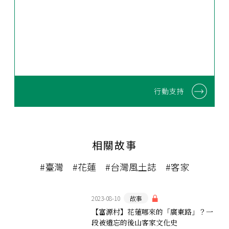
行動支持
相關故事
#臺灣
#花蓮
#台灣風土誌
#客家
2023-08-10
故事
【富源村】花蓮哪來的「廣東路」？一
段被遺忘的後山客家文化史