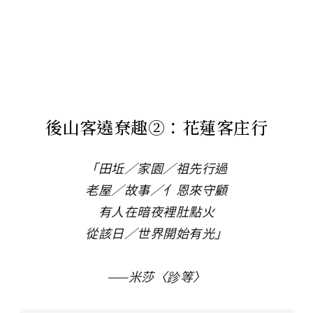
後山客遶尞趣②：花蓮客庄行
「田坵／家園／祖先行過
老屋／故事／亻恩來守顧
有人在暗夜裡肚點火
從該日／世界開始有光」
——米莎〈跈等〉