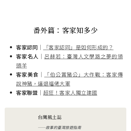
番外篇：客家知多少
客家認同
｜
「客家認同」是如何形成的？
客家名人
｜
呂赫若：臺灣人文學路之夢的領
頭羊
客家美食
｜
「伯公賞豬公」大作戰：客家傳
說神豬，逼退福佬大軍
客家聯盟
｜
超狂！客家人獨立建國
台灣風土誌
──故事的臺灣旅遊指南