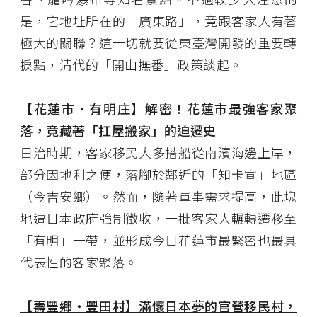
是，它地址所在的「廣東路」，竟跟客家人有著
極大的關聯？這一切就要從東臺灣開發的重要轉
捩點，清代的「開山撫番」政策談起。
【花蓮市・有明庄】解密！花蓮市最強客家聚
落，竟藏著「扛屋搬家」的迫遷史
日治時期，客家移民大多搭船從南濱海邊上岸，
部分因地利之便，落腳於鄰近的「知卡宣」地區
（今吉安鄉）。然而，隨著軍事需求提高，此塊
地遭日本政府強制徵收，一批客家人輾轉遷移至
「有明」一帶，並形成今日花蓮市最緊密也最具
代表性的客家聚落。
【壽豐鄉・豐田村】滿懷日本夢的官營移民村，