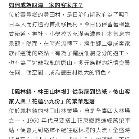
如何成為四海一家的客家庄？
位於壽豐鄉的豐田村，是日治時期政府為了吸引
日本人而打造的首批移民村。今日仍保留著棋盤
式街道、神社、小學校等充滿著濃厚日本氣息的
景觀。然而，在時光流轉下，灣生鄉土變成客家
族群遷徙的終點，有為了擺脫佃農身分的遊工、
也有為了逃離戰亂的唐山，多元族群的記憶交疊
在同一個空間，成為豐田村最大的特色。
【鳳林鎮・林田山林場】從製腦到造紙，後山客
家人與「花蓮小九份」的繁華起落
位於鳳林鎮的林田山林業場，曾是全臺四大林場
之一，1960 年代只要搭上花東鐵路途經萬榮車
站，便會見到絡繹不絕往返林場的人流，全盛時