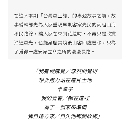
在進入本期「台灣風土誌」的專題故事之前，故
事編輯部先為大家重現早期客家先民的兩組山海
移民路線，讓大家在來到花蓮時，不再只是欣賞
沿途風光，也能身歷其境後山客四處遷移，只為
了覓得一處安身立命之所的漫漫長路。
「我有個感覺／忽然間覺得
想要用力站在這片土地
半輩子
我的青春／都在這裡
為了一個家來準備
我自遠方來／自久他鄉變故鄉」