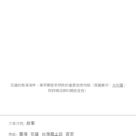
花蓮的南濱海岸，是早期客家移民的重要登陸地點（首圖素材：
水利署
/
政府網站資料開放宣告）
故事
文章分類
臺灣
花蓮
台灣風土誌
客家
標籤