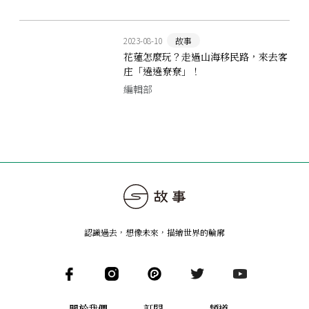
2023-08-10
故事
花蓮怎麼玩？走過山海移民路，來去客
庄「遶遶尞尞」！
編輯部
認識過去，想像未來
，
描繪世界的輪廓
關於我們
訂閱
頻道