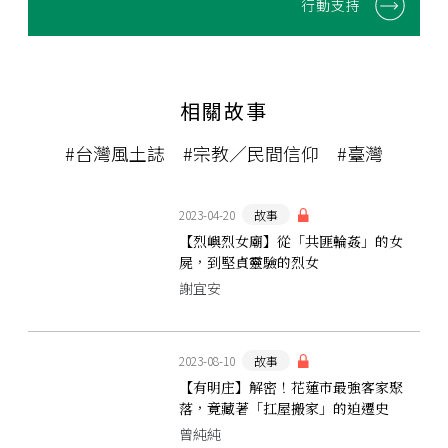
行動支持
相關故事
#台灣風土誌
#宗教／民間信仰
#臺灣
2023-04-20
故事
【烈嶼烈女廟】從「共匪輪姦」的女
屍，到堅貞靈驗的烈女
謝宜安
2023-08-10
故事
【有明庄】解密！花蓮市最強客家聚
落，竟藏著「扛屋搬家」的迫遷史
曾純純