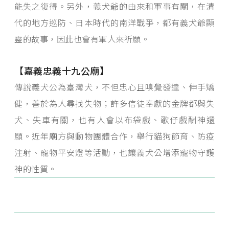
能失之復得。另外，義犬爺的由來和軍事有關，在清
代的地方巡防、日本時代的南洋戰爭，都有義犬爺顯
靈的故事，因此也會有軍人來祈願。
【嘉義忠義十九公廟】
傳說義犬公為臺灣犬，不但忠心且嗅覺發達、伸手矯
健，善於為人尋找失物；許多信徒奉獻的金牌都與失
犬、失車有關，也有人會以布袋戲、歌仔戲酬神還
願。近年廟方與動物團體合作，舉行貓狗節育、防疫
注射、寵物平安燈等活動，也讓義犬公增添寵物守護
神的性質。