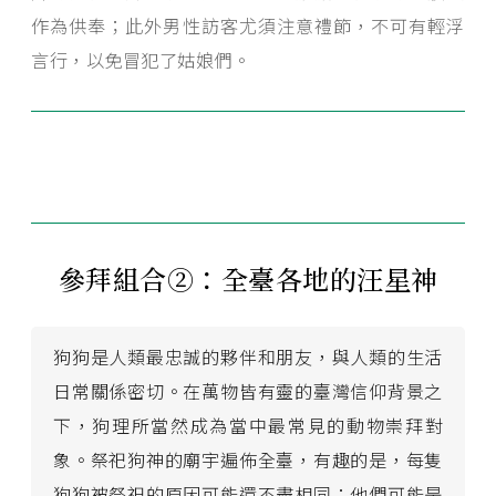
作為供奉；此外男性訪客尤須注意禮節，不可有輕浮
言行，以免冒犯了姑娘們。
參拜組合②：全臺各地的汪星神
狗狗是人類最忠誠的夥伴和朋友，與人類的生活
日常關係密切。在萬物皆有靈的臺灣信仰背景之
下，狗理所當然成為當中最常見的動物崇拜對
象。祭祀狗神的廟宇遍佈全臺，有趣的是，每隻
狗狗被祭祀的原因可能還不盡相同：他們可能是