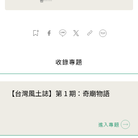
發⋯⋯
收錄專題
【台灣風土誌】第 1 期：奇廟物語
進入專題