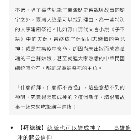
不過，除了這些紀錄了臺灣歷史傳說與故事的廟
宇之外，臺灣人總是可以找到理由，為一些特別
的人事建廟祭祀。比如源自清代文言小說《子不
語》中的天保，最終成了保佑同志戀情的兔兒
神；或是在瘟疫中喪命，卻因尚未出嫁而成為孤
魂的千金蘇姑娘；甚至就連大家熟悉的中華民國
總統蔣介石，都能成為被祭祀的主角。
「什麼都拜，什麼都不奇怪」，這些意想不到的
神明，究竟是怎麼成神的？這個新年，請跟著故
事一起來趟吃驚廟宇巡禮！
【拜總統】
總統也可以變成神？──高雄旗
津的蔣公信仰