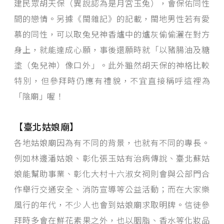
建民眾胡天保（異說認為是月宮玉兔），會保佑同性
間的戀情。另據《閩雜記》的記載，閩地男性若有愛
慕的同性，可以取兔兒神香爐中的爐灰偷偷灑在對方
身上，就能達成心願，事後還願時就「以豬腸油及糖
塗（兔兒神）像口外」。此外雖然胡天保的神格比較
特別，但參拜時仍應有禮貌，不宜直接稱呼這裡為
「陰廟」喔！
【臺北姑娘廟】
各地姑娘廟因為有不同的背景，也就有不同的專長。
例如林邊潘姑娘、彰化張玉姑有治病傳說、臺北蘇姑
娘能幫助事業、彰化大村十六淑女祠則會與公部門合
作舉行交通安全、消防宣導等公益活動；而在大家樂
風行的年代，不少人也會到姑娘廟求取明牌。信徒參
拜時多會在鮮花素果之外，也以胭脂、香水等化妝品