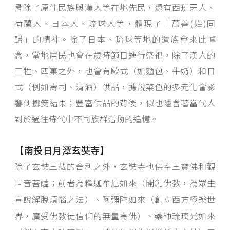
骨除了原住民族與漢人等在地先民，還有西班牙人、
荷蘭人、日本人、琉球人等，體現了「萬善(姓)同
歸」的精神。除了日本、琉球等地的遺族會來此悼
念，當地居民也會在歲時節日進行祭祀，除了漢人的
三牲、四菓之外，也會有歐式（如麵包、牛奶）和日
式（例如壽司、清酒）供品，據說菜色的多元化會影
響到擲筊結果；豐富供品的背後，似也隱含著當代人
對於過往時代中不同族群活動的追憶。
【南投日月潭玄奘寺】
除了玄奘三藏的舍利之外，玄奘寺也供奉三寶佛和觀
世音菩薩；前者為釋迦牟尼如來（開創佛教，為眾生
宣說解脫煩惱之法）、阿彌陀如來（創立西方極樂世
界，廣受佛教徒信仰的無量壽佛）、藥師琉璃光如來