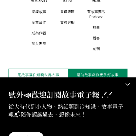
認識故事
會員專區
有故事要說
Podcast
商業合作
會員客服
故事
成為作者
說書
加入團隊
副刊
用故事讓你知曉世界大事
幫助故事創作更多好故事
訂閱電子報
贊助支持
號外📣歡迎訂閱故事電子報 .ᐟ‪‪.ᐟ
從大時代到小人物、熱話題到冷知識，故事電子
版權聲明與轉載規範
報📬陪你認識過去、想像未來！
授權與合作：
contact@storystudio.tw
投稿文章：
gushi@storystudio.tw
StoryStudio Inc. All Rights Reserved.