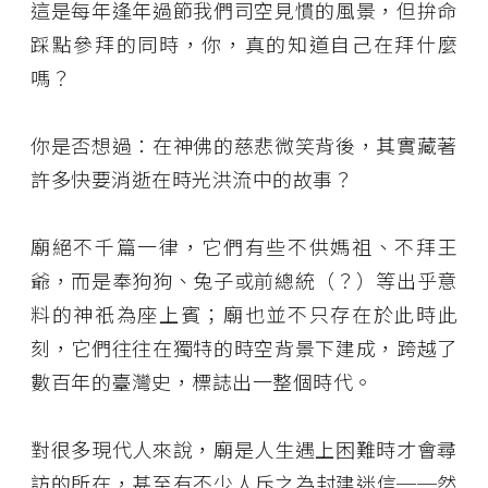
這是每年逢年過節我們司空見慣的風景，但拚命
踩點參拜的同時，你，真的知道自己在拜什麼
嗎？
你是否想過：在神佛的慈悲微笑背後，其實藏著
許多快要消逝在時光洪流中的故事？
廟絕不千篇一律，它們有些不供媽祖、不拜王
爺，而是奉狗狗、兔子或前總統（？）等出乎意
料的神祇為座上賓；廟也並不只存在於此時此
刻，它們往往在獨特的時空背景下建成，跨越了
數百年的臺灣史，標誌出一整個時代。
對很多現代人來說，廟是人生遇上困難時才會尋
訪的所在，甚至有不少人斥之為封建迷信──然