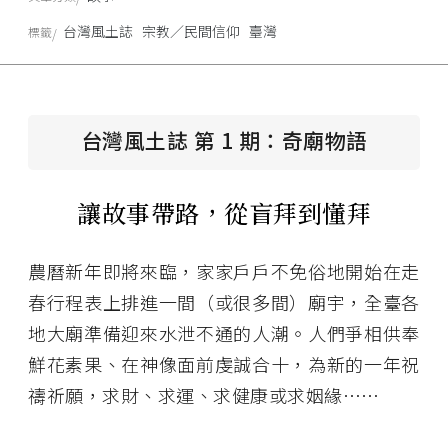
台灣風土誌
宗教／民間信仰
臺灣
標籤
台灣風土誌 第 1 期：奇廟物語
讓故事帶路，從盲拜到懂拜
農曆新年即將來臨，家家戶戶不免俗地開始在走
春行程表上排進一間（或很多間）廟宇，全臺各
地大廟準備迎來水泄不通的人潮。人們爭相供奉
鮮花素果、在神像面前虔誠合十，為新的一年祝
禱祈願，求財、求運、求健康或求姻緣⋯⋯