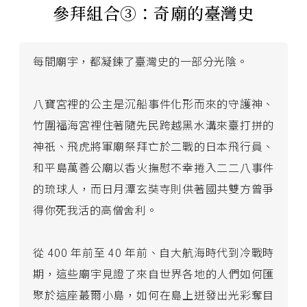
參拜組合③：奇廟的臺灣史
每間廟宇，都凝鍊了臺灣史的一部分光陰。
八寶宮裡的公主是沉船事件化形而來的守護神、
竹圍福海宮裡住著隨先民跨越黑水溝來臺打拼的
神祇、飛虎將軍廟祭拜亡於二戰的日本飛行員、
和平島萬善公廟以香火撫慰不幸捲入二二八事件
的琉球人，而日月潭玄奘寺則供著國共雙方曾爭
得你死我活的高僧舍利。
從 400 年前至 40 年前、自大航海時代到冷戰時
期，這些廟宇見證了來自世界各地的人們如何匯
聚於這座蕞爾小島，如何在島上迸發出光彩奪目