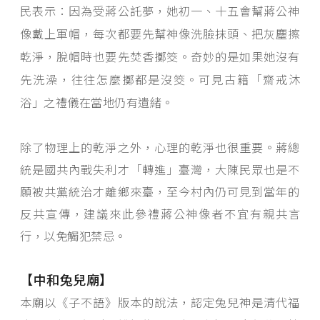
民表示：因為受蔣公託夢，她初一、十五會幫蔣公神
像戴上軍帽，每次都要先幫神像洗臉抹頭、把灰塵擦
乾淨，脫帽時也要先焚香擲筊。奇妙的是如果她沒有
先洗澡，往往怎麼擲都是沒筊。可見古籍「齋戒沐
浴」之禮儀在當地仍有遺緒。
除了物理上的乾淨之外，心理的乾淨也很重要。蔣總
統是國共內戰失利才「轉進」臺灣，大陳民眾也是不
願被共黨統治才離鄉來臺，至今村內仍可見到當年的
反共宣傳，建議來此參禮蔣公神像者不宜有親共言
行，以免觸犯禁忌。
【中和兔兒廟】
本廟以《子不語》版本的說法，認定兔兒神是清代福