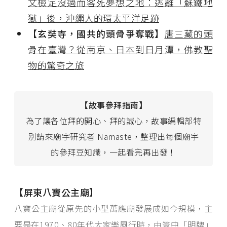
文檢定沒過而客死夢想之地：逃離「蘇鐵地
獄」後，沖繩人的環太平洋足跡
【玄奘寺，國共的頭骨爭奪戰】
唐三藏的頭
骨在臺灣？從南京、日本到日月潭，佛教聖
物的驚奇之旅
【故事參拜指南】
為了讓各位拜的開心、拜的誠心，故事編輯部特
別請來廟宇研究者 Namaste，整理出每個廟宇
的參拜豆知識，一起看完再出發！
【屏東八寶公主廟】
八寶公主廟從原先的小型萬應廟發展成如今規模，主
要是在1970、80年代大家樂風行時，由簽中「明牌」