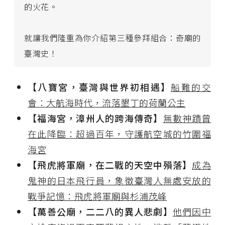
的火花。
就讓我們隆重為你介紹第三種參拜組合：奇廟的
臺灣史！
【八寶宮，臺灣與世界初相遇】
船難的交
會：大航海時代，流落墾丁的荷蘭公主
【福海宮，漳州人的跨海傳奇】
無數神蹟曾
在此降臨：超過百年，守護航空城的竹圍福
海宮
【飛虎將軍廟，在二戰的天空中殞落】
成為
鬼神的日本飛行員，象徵臺灣人無處安放的
戰爭記憶：飛虎將軍廟與杉浦茂峰
【萬善公廟，二二八的異人悲劇】
他們因中