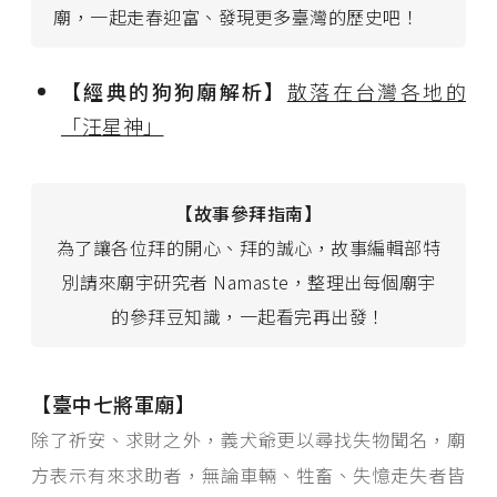
廟，一起走春迎富、發現更多臺灣的歷史吧！
【經典的狗狗廟解析】
散落在台灣各地的
「汪星神」
【故事參拜指南】
為了讓各位拜的開心、拜的誠心，故事編輯部特
別請來廟宇研究者 Namaste，整理出每個廟宇
的參拜豆知識，一起看完再出發！
【臺中七將軍廟】
除了祈安、求財之外，義犬爺更以尋找失物聞名，廟
方表示有來求助者，無論車輛、牲畜、失憶走失者皆