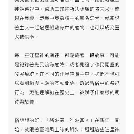
神話傳說中，幫助二郎神斬妖除魔的嘯天犬，或
是在民變、戰爭中英勇護主的無名忠犬，就連跟
著主人一起遭遇船難身亡的寵物，也可以成為靈
犬被供奉。
每一座汪星神的廟裡，都蘊藏著一段故事，可能
是記錄著先民渡海危險，或者見證了移民開墾的
發展痕跡。在不同的汪星神廟宇中，我們不僅可
以看到狗與人類的互動關係，透過習俗中的祭祀
行為，更能理解狗在歷史上，被賦予什麼樣的期
待與想像。
俗話說的好：「豬來窮，狗來富。」在新年一開
始，就跟著臺灣風土誌的腳步，逛逛這些汪星神