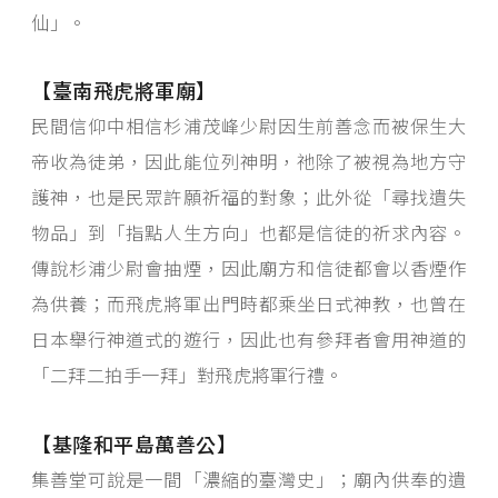
仙」。
【臺南飛虎將軍廟】
民間信仰中相信杉浦茂峰少尉因生前善念而被保生大
帝收為徒弟，因此能位列神明，祂除了被視為地方守
護神，也是民眾許願祈福的對象；此外從「尋找遺失
物品」到「指點人生方向」也都是信徒的祈求內容。
傳說杉浦少尉會抽煙，因此廟方和信徒都會以香煙作
為供養；而飛虎將軍出門時都乘坐日式神教，也曾在
日本舉行神道式的遊行，因此也有參拜者會用神道的
「二拜二拍手一拜」對飛虎將軍行禮。
【基隆和平島萬善公】
集善堂可說是一間「濃縮的臺灣史」；廟內供奉的遺