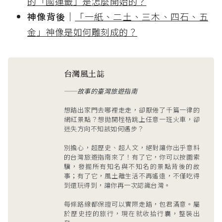
的「國運籤」是怎麼開始的？
神像背後｜
「一紙、二土、三木、四石、五
金」神像是如何雕刻成的？
台灣風土誌
──故事的臺灣旅遊指南
想踏出家門去哪裡走走，卻厭倦了千篇一律的
網紅景點？想拋開桎梏跳上任意一班火車，卻
迷失方向不知該如何邁步？
別擔心，超歷史、超人文，絕對讓你出乎意料
的台灣旅遊指南來了！有了它，你可以按圖索
驥，發掘所有知名與不知名的景點背後的故
事；有了它，風土離生活不再遙遠，不僅吃得
到還玩得到，讓你再一次認識台灣。
每條路線都保證可以實際走踏，包君滿意。屬
於歷史控的旅行，現在就收拾行囊，整裝出