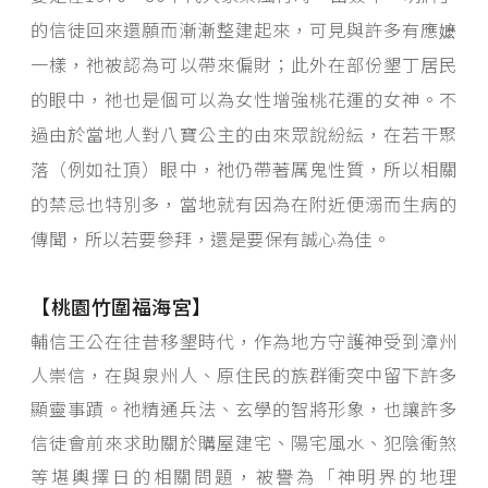
的信徒回來還願而漸漸整建起來，可見與許多有應嬷
一樣，祂被認為可以帶來偏財；此外在部份墾丁居民
的眼中，祂也是個可以為女性增強桃花運的女神。不
過由於當地人對八寶公主的由來眾說紛紜，在若干聚
落（例如社頂）眼中，祂仍帶著厲鬼性質，所以相關
的禁忌也特別多，當地就有因為在附近便溺而生病的
傳聞，所以
若要參拜，還是要保有誠心為佳。
【桃園竹圍福海宮】
輔信王公在往昔移墾時代，作為地方守護神受到漳州
人崇信，在與泉州人、原住民的族群衝突中留下許多
顯靈事蹟。祂精通兵法、玄學的智將形象，也讓許多
信徒會前來求助關於購屋建宅、陽宅風水、犯陰衝煞
等堪輿擇日的相關問題，被譽為「神明界的地理