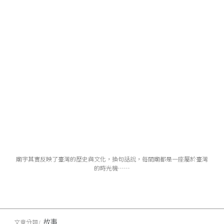
廟宇其實反映了臺灣的歷史與文化，換句話說，每間廟都是一座屬於臺灣
的時光機⋯⋯
故事
文章分類