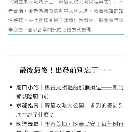
（創立東方琉璃淨土，被信徒視為消災延壽之佛）三
者合稱，後者為佛教信仰中大慈大悲、救苦救難的知
名菩薩。來此參拜宜遵守漢傳佛教傳統：避免攜帶葷
辛之物、並以合掌問訊或頂禮方式禮佛。
最後最後！出發前別忘了⋯⋯
廟口小吃｜
與貢丸相遇的那個攤位──新竹
都城隍廟口前
求籤指南｜
解籤攻略大公開：求到的籤詩到
底在說了什麼？
國運籤史｜
新春首抽，國泰民安！每年例行