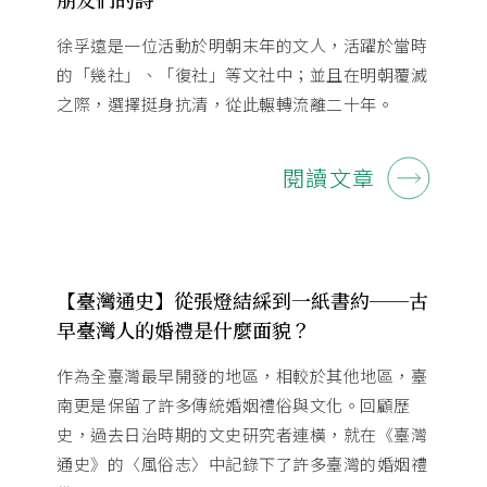
徐孚遠是一位活動於明朝末年的文人，活躍於當時
的「幾社」、「復社」等文社中；並且在明朝覆滅
之際，選擇挺身抗清，從此輾轉流離二十年。
閱讀文章
【臺灣通史】從張燈結綵到一紙書約──古
早臺灣人的婚禮是什麼面貌？
作為全臺灣最早開發的地區，相較於其他地區，臺
南更是保留了許多傳統婚姻禮俗與文化。回顧歷
史，過去日治時期的文史研究者連橫，就在《臺灣
通史》的〈風俗志〉中記錄下了許多臺灣的婚姻禮