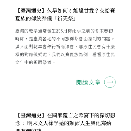
【臺灣通史】久旱如何才能逢甘霖？交給賽
夏族的傳統祭儀「祈天祭」
臺灣的乾旱通常發生於5月梅雨季之前的冬末春初
時節，是臺灣各地的不同族群都會面臨到的問題。
漢人面對乾旱會舉行祈雨法會，那原住民會有什麼
樣的對應儀式呢？我們以賽夏族為例，看看原住民
文化中的祈雨祭儀。
閱讀文章
【臺灣通史】在國家覆亡之際寫下的深切想
念： 明末文人徐孚遠的顛沛人生與他寫給
朋友們的詩