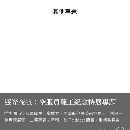
其他專題
逐光夜航：空服員罷工紀念特展專題
從桃園市空服員職業工會成立，到華航與長榮兩場罷工，透過一
檔實體展覽、三篇專題文章和一集 Podcast 節目，重新看見勞
動、尊嚴與改變的故事。