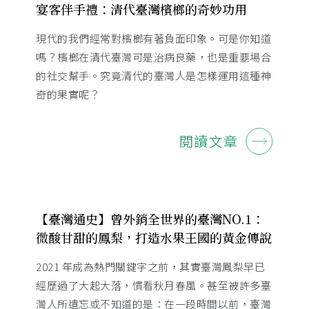
宴客伴手禮：清代臺灣檳榔的奇妙功用
現代的我們經常對檳榔有著負面印象。可是你知道
嗎？檳榔在清代臺灣可是治病良藥，也是重要場合
的社交幫手。究竟清代的臺灣人是怎樣運用這種神
奇的果實呢？
閱讀文章
【臺灣通史】曾外銷全世界的臺灣NO.1：
微酸甘甜的鳳梨，打造水果王國的黃金傳說
2021 年成為熱門關鍵字之前，其實臺灣鳳梨早已
經歷過了大起大落，慣看秋月春風。甚至被許多臺
灣人所遺忘或不知道的是：在一段時間以前，臺灣