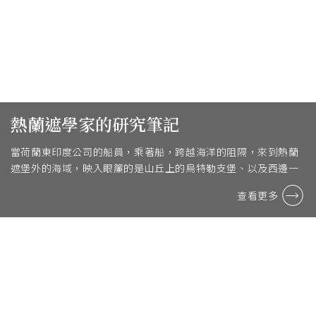
熱蘭遮學家的研究筆記
當荷蘭東印度公司的船員，乘著船，跨越海洋的阻隔，來到熱蘭
遮堡外的海域，映入眼簾的是山丘上的烏特勒支堡、以及西邊一
點的熱蘭遮堡，隨著城堡炮聲的指示船隻進入水道，經 ...
查看更多