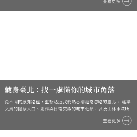
查看更多
藏身臺北：找一處懂你的城市角落
從不同的感知路徑，重新貼近我們熟悉卻經常忽略的臺北。 建築
文資的隱蔽入口、創作與日常交織的城市低頻，以及山林水域所
構成的感官聲景，分別指向城市的記憶、情感與身 ...
查看更多