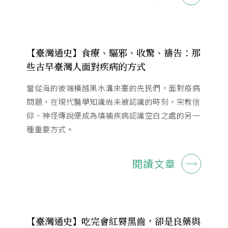
【臺灣通史】食療、驅邪、收驚、禱告：那
些古早臺灣人面對疾病的方式
當從海的彼端橫越黑水溝來臺的先民們，面對疫病
問題，在現代醫學知識尚未被認識的時刻，宗教信
仰、神怪傳說便成為填補疾病認識空白之處的另一
種重要方式。
閱讀文章
【臺灣通史】吃完會紅脣黑齒，卻是良藥與