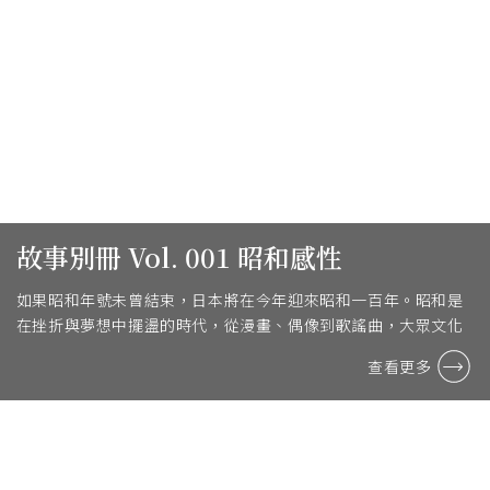
故事別冊 Vol. 001 昭和感性
如果昭和年號未曾結束，日本將在今年迎來昭和一百年。昭和是
在挫折與夢想中擺盪的時代，從漫畫、偶像到歌謠曲，大眾文化
全面盛放。
查看更多