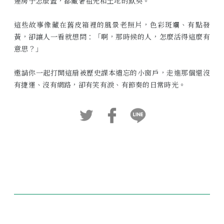
連房子怎麼蓋，都藏著祖先和土地的默契。
這些故事像藏在舊皮箱裡的風景老照片，色彩斑斕、有點發
黃，卻讓人一看就想問：「啊，那時候的人，怎麼活得這麼有
意思？」
邀請你一起打開這扇被歷史課本遺忘的小窗戶，走進那個還沒
有捷運、沒有網路，卻有笑有淚、有節奏的日常時光。