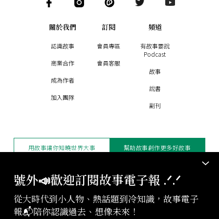
關於我們
訂閱
頻道
認識故事
會員專區
有故事要說
Podcast
商業合作
會員客服
故事
成為作者
說書
加入團隊
副刊
用故事讓你知曉世界大事
幫助故事創作更多好故事
訂閱電子報
贊助支持
號外📣歡迎訂閱故事電子報 .ᐟ‪‪.ᐟ
從大時代到小人物、熱話題到冷知識，故事電子
版權聲明與轉載規範
報📬陪你認識過去、想像未來！
授權與合作：
contact@storystudio.tw