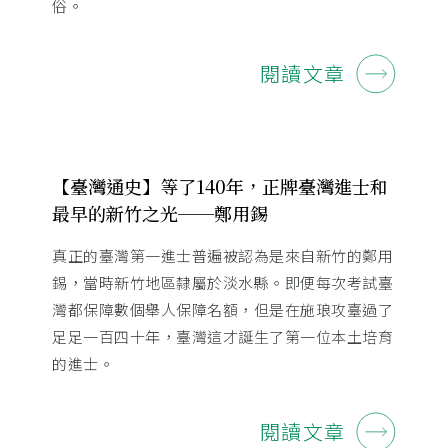
俗。
閱讀文章
【臺灣通史】等了140年，正牌臺灣進士和
最早的新竹之光──鄭用錫
真正的臺灣第一進士普遍被認為是來自新竹的鄭用
錫，當時新竹地區隸屬於淡水縣。即便每次考試臺
灣都保障數個舉人保障名額，但是在施琅攻臺過了
足足一百四十年，臺灣這才誕生了第一位本土培育
的進士。
閱讀文章