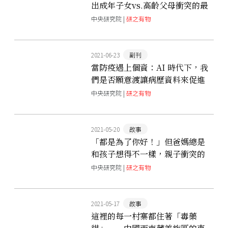
出成年子女vs.高齡父母衝突的最
佳解方
中央研究院 |
研之有物
2021-06-23
副刊
當防疫遇上個資：AI 時代下，我
們是否願意渡讓病歷資料來促進
醫療進步？
中央研究院 |
研之有物
2021-05-20
故事
「都是為了你好！」但爸媽總是
和孩子想得不一樣，親子衝突的
心理學解法大公開
中央研究院 |
研之有物
2021-05-17
故事
這裡的每一村寨都住著「毒藥