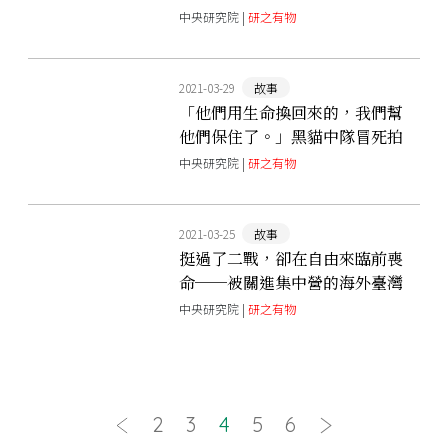
吃海味炫富的時代
中央研究院 |
研之有物
2021-03-29
故事
「他們用生命換回來的，我們幫
他們保住了。」黑貓中隊冒死拍
下的偵察照，20多年後完整大公
中央研究院 |
研之有物
開！
2021-03-25
故事
挺過了二戰，卻在自由來臨前喪
命──被關進集中營的海外臺灣
人
中央研究院 |
研之有物
2
3
4
5
6