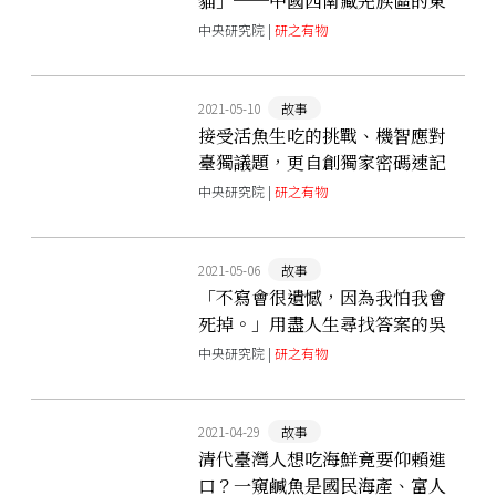
貓」──中國西南藏羌族區的東
方女巫傳說
中央研究院 |
研之有物
2021-05-10
故事
接受活魚生吃的挑戰、機智應對
臺獨議題，更自創獨家密碼速記
訪談──吳介民研究員與他的中
中央研究院 |
研之有物
國田野札記
2021-05-06
故事
「不寫會很遺憾，因為我怕我會
死掉。」用盡人生尋找答案的吳
介民研究員與其嘔心瀝血之作
中央研究院 |
研之有物
《尋租中國》
2021-04-29
故事
清代臺灣人想吃海鮮竟要仰賴進
口？一窺鹹魚是國民海產、富人