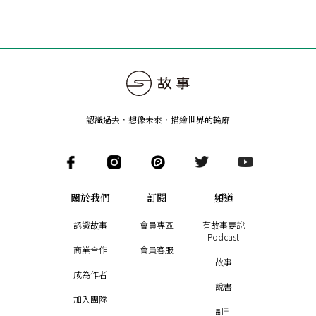
認識過去，想像未來
，
描繪世界的輪廓
關於我們
訂閱
頻道
認識故事
會員專區
有故事要說
Podcast
商業合作
會員客服
故事
成為作者
說書
加入團隊
副刊