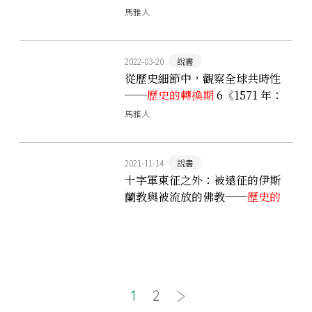
世界的變貌》
馬雅人
2022-03-20
說書
從歷史細節中，觀察全球共時性
──
歷史的轉換期
6《1571 年：
白銀大流通與國家整合》
馬雅人
2021-11-14
說書
十字軍東征之外：被遠征的伊斯
蘭教與被流放的佛教──
歷史的
轉換期
《1187 年：巨大信仰圈的
出現》
1
2