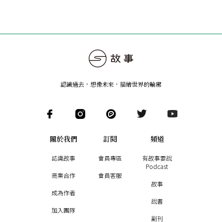
認識過去，想像未來
，
描繪世界的輪廓
關於我們
訂閱
頻道
認識故事
會員專區
有故事要說
Podcast
商業合作
會員客服
故事
成為作者
說書
加入團隊
副刊