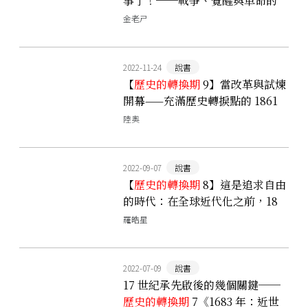
事了！──戰爭、覺醒與革命的
1905 年
金老ㄕ
2022-11-24
說書
【
歷史的轉換期
9】當改革與試煉
開幕——充滿歷史轉捩點的 1861
陸奧
2022-09-07
說書
【
歷史的轉換期
8】這是追求自由
的時代：在全球近代化之前，18
世紀可能比你想的還重要
羅皓星
2022-07-09
說書
17 世紀承先啟後的幾個關鍵──
歷史的轉換期
7《1683 年：近世